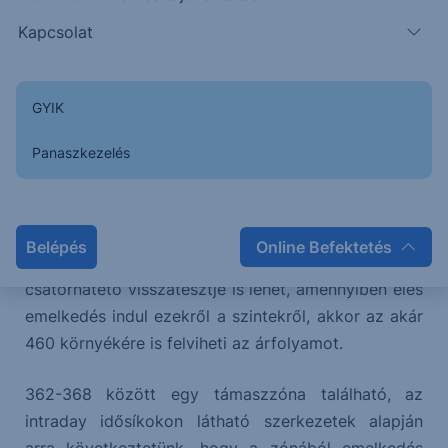
Kapcsolat
A 20 napos mozgóátlagig esett az árfolyam, amely
egyelőre megfogta az esést.
GYIK
Éles esés érkezett a piacra, ezért a kék számozás
Panaszkezelés
szerinti szcenárióra fokozott figyelmet kell
fordítani, további folytatódó éles esés esetében
pedig elsődleges szcenárióként kell kezelni.
Belépés
Online Befektetés
Az eső csatornából való kitörés után, a látott esés a
csatornatető visszatesztje is lehet, amennyiben éles
emelkedés indul ezekről a szintekről, akkor az akár
460 környékére is felviheti az árfolyamot.
362-368 között egy támaszzóna található, az
intraday idősíkokon látható szerkezetek alapján