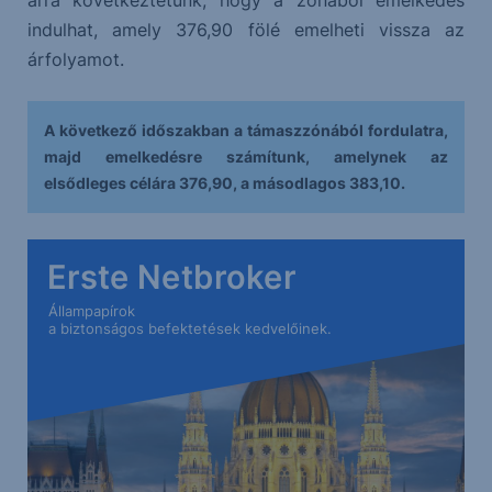
arra következtetünk, hogy a zónából emelkedés
indulhat, amely 376,90 fölé emelheti vissza az
árfolyamot.
A következő időszakban a támaszzónából fordulatra,
majd emelkedésre számítunk, amelynek az
elsődleges célára 376,90, a másodlagos 383,10.
Erste Netbroker
Állampapírok
a biztonságos befektetések kedvelőinek.