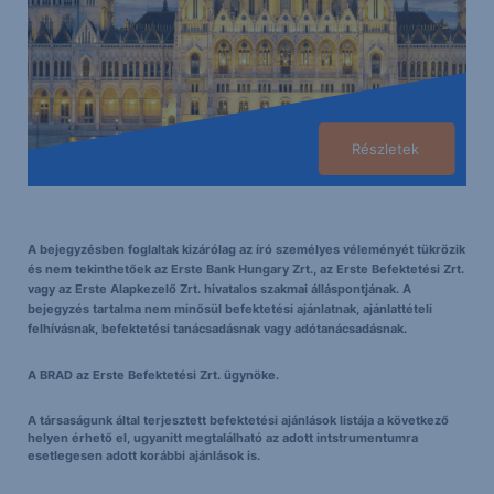
Részletek
A bejegyzésben foglaltak kizárólag az író személyes véleményét tükrözik
és nem tekinthetőek az Erste Bank Hungary Zrt., az Erste Befektetési Zrt.
vagy az Erste Alapkezelő Zrt. hivatalos szakmai álláspontjának. A
bejegyzés tartalma nem minősül befektetési ajánlatnak, ajánlattételi
felhívásnak, befektetési tanácsadásnak vagy adótanácsadásnak.
A BRAD az Erste Befektetési Zrt. ügynöke.
A társaságunk által terjesztett befektetési ajánlások listája a következő
helyen érhető el, ugyanitt megtalálható az adott intstrumentumra
esetlegesen adott korábbi ajánlások is.