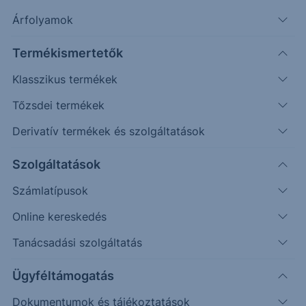
Árfolyamok
Timeframe
Irány
Támaszok
Ellenállások
Termékismertetők
Napos
360
411
Klasszikus termékek
Tőzsdei termékek
Derivatív termékek és szolgáltatások
Szolgáltatások
Számlatípusok
Online kereskedés
Tanácsadási szolgáltatás
Ügyféltámogatás
Dokumentumok és tájékoztatások