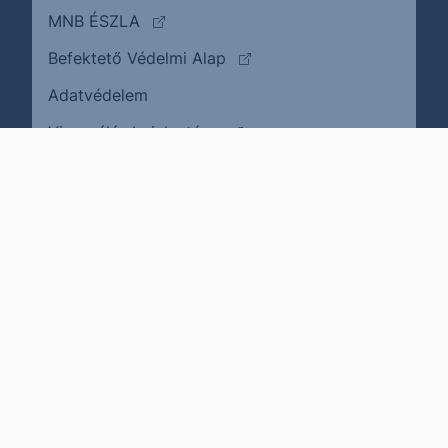
(külső oldalra ugrik)
MNB ÉSZLA
(külső oldalra ugrik)
Befektető Védelmi Alap
Adatvédelem
(külső oldalra ugrik)
Visszaélés bejelentése
Karrier
Impresszum