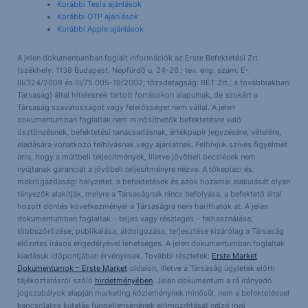
Korábbi Tesla ajánlások
Korábbi OTP ajánlások
Korábbi Apple ajánlások
A jelen dokumentumban foglalt információk az Erste Befektetési Zrt.
(székhely: 1138 Budapest, Népfürdő u. 24-26.; tev. eng. szám: E-
III/324/2008 és III/75.005-19/2002; tőzsdetagság: BÉT Zrt.; a továbbiakban:
Társaság) által hitelesnek tartott forrásokon alapulnak, de azokért a
Társaság szavatosságot vagy felelősséget nem vállal. A jelen
dokumentumban foglaltak nem minősíthetők befektetésre való
ösztönzésnek, befektetési tanácsadásnak, értékpapír jegyzésére, vételére,
eladására vonatkozó felhívásnak vagy ajánlatnak. Felhívjuk szíves figyelmét
arra, hogy a múltbeli teljesítmények, illetve jövőbeli becslések nem
nyújtanak garanciát a jövőbeli teljesítményre nézve. A tőkepiaci és
makrogazdasági helyzetet, a befektetések és azok hozamai alakulását olyan
tényezők alakítják, melyre a Társaságnak nincs befolyása, a befektető által
hozott döntés következményei a Társaságra nem háríthatók át. A jelen
dokumentumban foglaltak – teljes vagy részleges – felhasználása,
többszörözése, publikálása, átdolgozása, terjesztése kizárólag a Társaság
előzetes írásos engedélyével lehetséges. A jelen dokumentumban foglaltak
kiadásuk időpontjában érvényesek. További részletek:
Erste Market
Dokumentumok – Erste Market
oldalon, illetve a Társaság ügyletek előtti
tájékoztatásról szóló
hirdetményében
. Jelen dokumentum a rá irányadó
jogszabályok alapján marketing közleménynek minősül, nem a befektetéssel
kapcsolatos kutatás függetlenségének előmozdítását célzó jogi