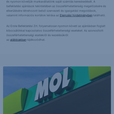
és nyomon követjük munkavállalóink saját számlás kereskedését. A
befektetési ajánlások tekintetében az összeférhetetlenség megelőzésére és
elkerülésére létrehozott belső szervezeti és igazgatási megoldások,
valamint információs korlátok leírása az
Elemzési hirdetményben
található.
Az Erste Befektetési Zrt. folyamatosan nyomon követi az ajánlásban foglalt
kibocsátókkal kapcsolatos összeférhetetlenségi eseteket. Az azonosított
összeférhetetlenségi esetekről és kezelésükről
az
alábbiakban
tájékozódhat.