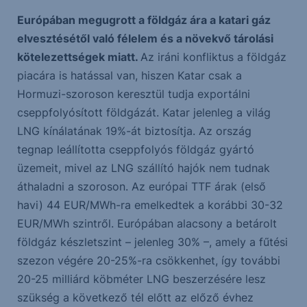
Európában megugrott a földgáz ára a katari gáz
elvesztésétől való félelem és a növekvő tárolási
kötelezettségek miatt.
Az iráni konfliktus a földgáz
piacára is hatással van, hiszen Katar csak a
Hormuzi-szoroson keresztül tudja exportálni
cseppfolyósított földgázát. Katar jelenleg a világ
LNG kínálatának 19%-át biztosítja. Az ország
tegnap leállította cseppfolyós földgáz gyártó
üzemeit, mivel az LNG szállító hajók nem tudnak
áthaladni a szoroson. Az európai TTF árak (első
havi) 44 EUR/MWh-ra emelkedtek a korábbi 30-32
EUR/MWh szintről. Európában alacsony a betárolt
földgáz készletszint – jelenleg 30% –, amely a fűtési
szezon végére 20-25%-ra csökkenhet, így további
20-25 milliárd köbméter LNG beszerzésére lesz
szükség a következő tél előtt az előző évhez