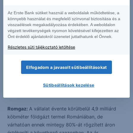
mivel úgy tűnik, a horvát Janaf nem hajlandó orosz
Az Erste Bank sütiket használ a weboldalak működtetése, a
kőolajat átengedni rendszerein.
könnyebb használat és megfelelő színvonal biztosítása és a
visszaélések megakadályozása érdekében. A weboldalon
OMV Petrom:
A román vállalat napi 100 000 hordó
végzett tevékenységek nyomon követésével kifejezetten az
Önt érdeklő ajánlatokról üzenetet juttathatunk el Önnek.
olajegyenértékes kőolajat és földgázt termel, a cég
a Petrobrazi finomítót üzemelteti 90 000
Részletes süti tájékoztató letöltése
hordó/napos finomítói kapacitással. A román
szabályozás alapján a földgáz eladási árát
Elfogadom a javasolt sütibeállításokat
várhatóan 110 RON/MWh-ban rögzítik a háztartások
számára a következő szezonban (2026. április 1.–
Sütibeállítások kezelése
2027. április 1.). Az új Neptun Deep fekete-tengeri
kitermelés csak 2027-ben indul.
Romgaz:
A vállalat évente körülbelül 4,9 milliárd
köbméter földgázt termel Romániában, de
várhatóan ennek mintegy 80%-át rögzített áron
értékesíti a következő szezonban. Az ár