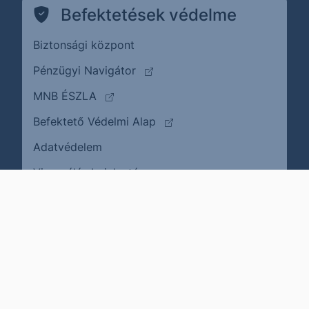
Befektetések védelme
Biztonsági központ
(külső oldalra ugrik)
Pénzügyi Navigátor
(külső oldalra ugrik)
MNB ÉSZLA
(külső oldalra ugrik)
Befektető Védelmi Alap
Adatvédelem
(külső oldalra ugrik)
Visszaélés bejelentése