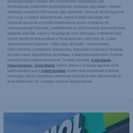
dokumentumban foglaltak nem minősíthetők befektetésre való
ösztönzésnek, befektetési tanácsadásnak, értékpapír jegyzésére, vételére,
eladására vonatkozó felhívásnak vagy ajánlatnak. Felhívjuk szíves figyelmét
arra, hogy a múltbeli teljesítmények, illetve jövőbeli becslések nem
nyújtanak garanciát a jövőbeli teljesítményre nézve. A tőkepiaci és
makrogazdasági helyzetet, a befektetések és azok hozamai alakulását olyan
tényezők alakítják, melyre a Társaságnak nincs befolyása, a befektető által
hozott döntés következményei a Társaságra nem háríthatók át. A jelen
dokumentumban foglaltak – teljes vagy részleges – felhasználása,
többszörözése, publikálása, átdolgozása, terjesztése kizárólag a Társaság
előzetes írásos engedélyével lehetséges. A jelen dokumentumban foglaltak
kiadásuk időpontjában érvényesek. További részletek:
Erste Market
Dokumentumok – Erste Market
oldalon, illetve a Társaság ügyletek előtti
tájékoztatásról szóló
hirdetményében
. A jelen dokumentumban foglaltak
kizárólag a szerző személyes véleményét tükrözik és nem tekinthetőek az
Erste Befektetési Zrt. hivatalos szakmai álláspontjának