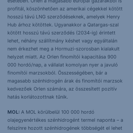
esetében. Orlen a magasabb európai gázárakból is
profitál, köszönhetően az amerikai cégekkel kötött
hosszú távú LNG szerződéseknek, amelyek Henry
Hub árhoz kötöttek. Ugyanakkor a Qatargas-szal
kötött hosszú távú szerződés (2034-ig) érintett
lehet, néhány szállítmány késhet vagy egyáltalán
nem érkezhet meg a Hormuzi-szorosban kialakult
helyzet miatt. Az Orlen finomítói kapacitása 900
000 hordó/nap, a vállalat komolyan nyer a javuló
finomítói marzsokból. Összességében, bár a
magasabb szénhidrogén árak és finomítói marzsok
kedvezőek Orlen számára, az összesített pozitív
hatás korlátozottnak tűnik.
MOL:
A MOL körülbelül 100 000 hordó
olajegyenértékes szénhidrogént termel naponta – a
felszínre hozott szénhidrogének többségét el lehet