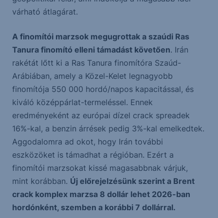
várható átlagárat.
A finomítói marzsok megugrottak a szaúdi Ras
Tanura finomító elleni támadást követően
. Irán
rakétát lőtt ki a Ras Tanura finomítóra Szaúd-
Arábiában, amely a Közel-Kelet legnagyobb
finomítója 550 000 hordó/napos kapacitással, és
kiváló középpárlat-termeléssel. Ennek
eredményeként az európai dízel crack spreadek
16%-kal, a benzin árrések pedig 3%-kal emelkedtek.
Aggodalomra ad okot, hogy Irán további
eszközöket is támadhat a régióban. Ezért a
finomítói marzsokat kissé magasabbnak várjuk,
mint korábban.
Új előrejelzésünk szerint a Brent
crack komplex marzsa 8 dollár lehet 2026-ban
hordónként, szemben a korábbi 7 dollárral.