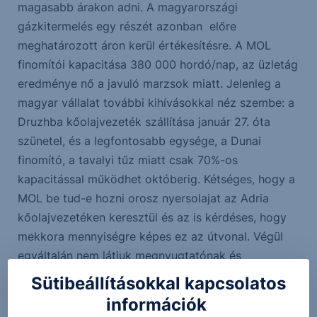
magasabb árakon adni. A magyarországi
gázkitermelés egy részét azonban előre
meghatározott áron kerül értékesítésre. A MOL
finomítói kapacitása 380 000 hordó/nap, az üzletág
eredménye nő a javuló marzsok miatt. Jelenleg a
magyar vállalat további kihívásokkal néz szembe: a
Druzhba kőolajvezeték szállítása január 27. óta
szünetel, és a legfontosabb egysége, a Dunai
finomító, a tavalyi tűz miatt csak 70%-os
kapacitással működhet októberig. Kétséges, hogy a
MOL be tud-e hozni orosz nyersolajat az Adria
kőolajvezetéken keresztül és az is kérdéses, hogy
mekkora mennyiségre képes ez az útvonal. Végül
egyáltalán nem látjuk megnyugtatónak és
biztosnak, hogy a Barátság vezeték újra tud-e
Sütibeállításokkal kapcsolatos
indulni. Az olcsó orosz kőolajhoz pedig egyelőre
információk
csak a Barátságon keresztül tud a vállalat jutni,