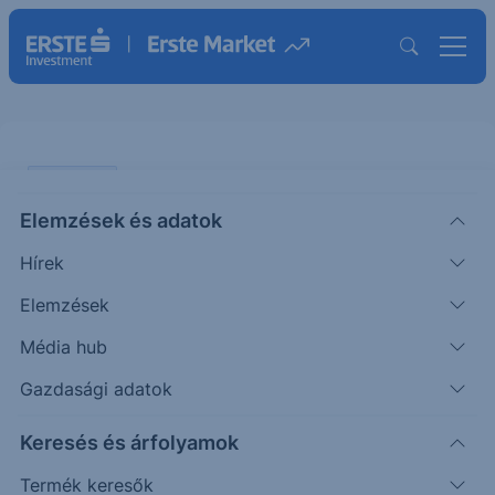
PIACI HÍREK
Elemzések és adatok
Iráni háború: ki nyerhet ebből a
Hírek
közép-kelet európai olaj és
gázszektorban?
Elemzések
Média hub
KOMMENTÁR
Gazdasági adatok
Pletser
Olaj- és gázipari
2026. március
|
Tamás
elemző
3. 09:30
Keresés és árfolyamok
Termék keresők