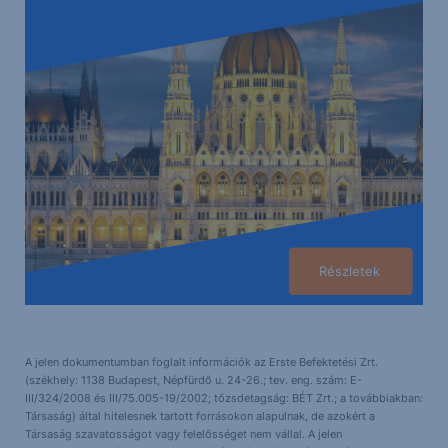
Részletek
A jelen dokumentumban foglalt információk az Erste Befektetési Zrt.
(székhely: 1138 Budapest, Népfürdő u. 24-26.; tev. eng. szám: E-
III/324/2008 és III/75.005-19/2002; tőzsdetagság: BÉT Zrt.; a továbbiakban:
Társaság) által hitelesnek tartott forrásokon alapulnak, de azokért a
Társaság szavatosságot vagy felelősséget nem vállal. A jelen