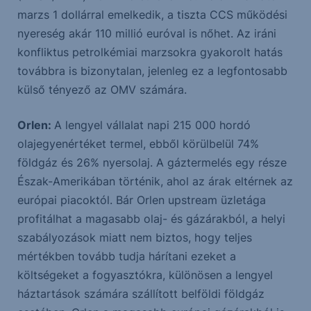
marzs 1 dollárral emelkedik, a tiszta CCS működési
nyereség akár 110 millió euróval is nőhet. Az iráni
konfliktus petrolkémiai marzsokra gyakorolt hatás
továbbra is bizonytalan, jelenleg ez a legfontosabb
külső tényező az OMV számára.
Orlen:
A lengyel vállalat napi 215 000 hordó
olajegyenértéket termel, ebből körülbelül 74%
földgáz és 26% nyersolaj. A gáztermelés egy része
Észak-Amerikában történik, ahol az árak eltérnek az
európai piacoktól. Bár Orlen upstream üzletága
profitálhat a magasabb olaj- és gázárakból, a helyi
szabályozások miatt nem biztos, hogy teljes
mértékben tovább tudja hárítani ezeket a
költségeket a fogyasztókra, különösen a lengyel
háztartások számára szállított belföldi földgáz