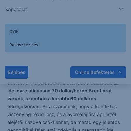
Drágult a nyersolaj, mivel csökkent a Hormuzi-
Kapcsolat
szoroson áthaladó forgalom.
Hétfőn a Brent
nyersolaj ára körülbelül 77-78 dollárra emelkedett
hordónként, szemben a korábbi kb. 71 dollár/hordó
GYIK
árral. Az iráni megtorlástól való félelem és a
növekvő biztosítási költségek miatt a Hormuzi-
Panaszkezelés
szoroson keresztül haladó forgalom a normál szint
tizedére esett vissza. Naponta mintegy 20 millió
hordó nyersolaj – vagyis a globális export kínálat
Belépés
Online Befektetés
40%-a – halad át ezen a szűk csatornán az Arab-
öbölből a világpiacokra.
Ennek következtében az
idei évre átlagosan 70 dollár/hordó Brent árat
várunk, szemben a korábbi 60 dolláros
előrejelzéssel.
Arra számítunk, hogy a konfliktus
viszonylag rövid lesz, és a nyersolaj ára áprilistól
elejétől kezdve csökkenhet, de marad egy jelentős
geopolitikai felár, ami indokolja a magasabb idei