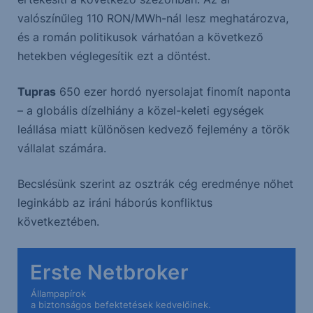
valószínűleg 110 RON/MWh-nál lesz meghatározva,
és a román politikusok várhatóan a következő
hetekben véglegesítik ezt a döntést.
Tupras
650 ezer hordó nyersolajat finomít naponta
– a globális dízelhiány a közel-keleti egységek
leállása miatt különösen kedvező fejlemény a török
vállalat számára.
Becslésünk szerint az osztrák cég eredménye nőhet
leginkább az iráni háborús konfliktus
következtében.
Erste Netbroker
Állampapírok
a biztonságos befektetések kedvelőinek.