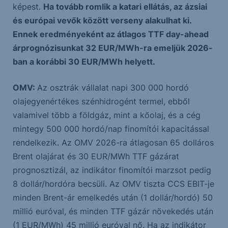
képest.
Ha tovább romlik a katari ellátás, az ázsiai
és európai vevők között verseny alakulhat ki.
Ennek eredményeként az átlagos TTF day-ahead
árprognózisunkat 32 EUR/MWh-ra emeljük 2026-
ban a korábbi 30 EUR/MWh helyett.
OMV:
Az osztrák vállalat napi 300 000 hordó
olajegyenértékes szénhidrogént termel, ebből
valamivel több a földgáz, mint a kőolaj, és a cég
mintegy 500 000 hordó/nap finomítói kapacitással
rendelkezik. Az OMV 2026-ra átlagosan 65 dolláros
Brent olajárat és 30 EUR/MWh TTF gázárat
prognosztizál, az indikátor finomítói marzsot pedig
8 dollár/hordóra becsüli. Az OMV tiszta CCS EBIT-je
minden Brent-ár emelkedés után (1 dollár/hordó) 50
millió euróval, és minden TTF gázár növekedés után
(1 EUR/MWh) 45 millió euróval nő. Ha az indikátor