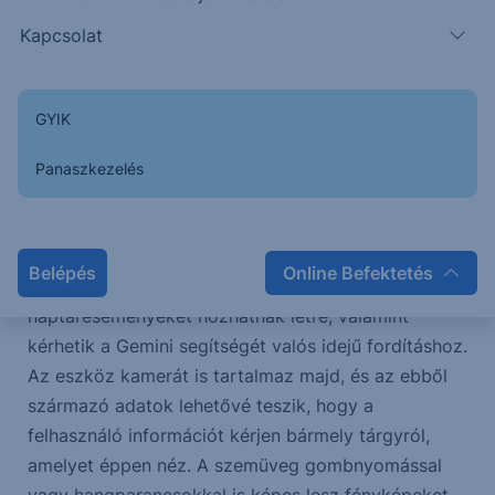
Az Alphabet először mutatta meg az év végén
Kapcsolat
megjelenő audio-okosszemüvegét. A nagy techcég
a termék fejlesztéséhez a Samsunggal, valamint a
Warby Parker és a Gentle Monster
GYIK
szemüveggyártókkal társult.
Panaszkezelés
A szemüveggel a felhasználók többek között
útbaigazítást kérhetnek, zenét hallgathatnak,
hanghívásokat fogadhatnak, értesítések
Belépés
Online Befektetés
összefoglalását hallgathatják meg,
naptáreseményeket hozhatnak létre, valamint
kérhetik a Gemini segítségét valós idejű fordításhoz.
Az eszköz kamerát is tartalmaz majd, és az ebből
származó adatok lehetővé teszik, hogy a
felhasználó információt kérjen bármely tárgyról,
amelyet éppen néz. A szemüveg gombnyomással