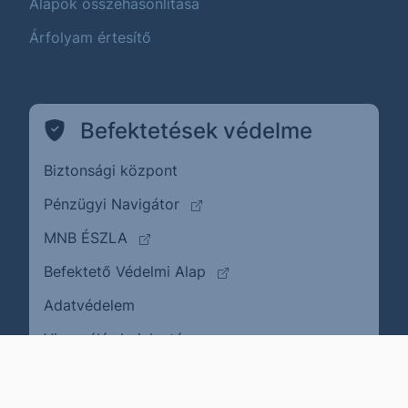
Alapok összehasonlítása
Árfolyam értesítő
Befektetések védelme
Biztonsági központ
(külső oldalra ugrik)
Pénzügyi Navigátor
(külső oldalra ugrik)
MNB ÉSZLA
(külső oldalra ugrik)
Befektető Védelmi Alap
Adatvédelem
(külső oldalra ugrik)
Visszaélés bejelentése