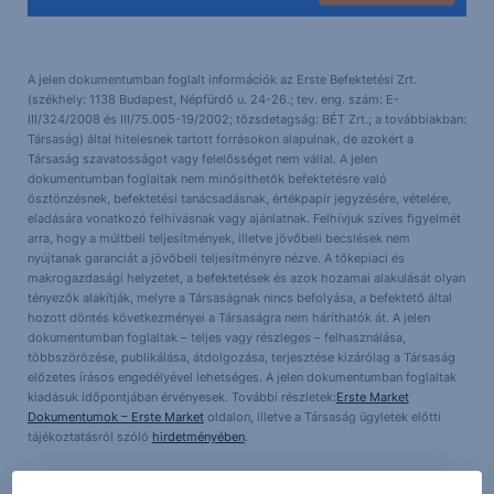
A jelen dokumentumban foglalt információk az Erste Befektetési Zrt.
(székhely: 1138 Budapest, Népfürdő u. 24-26.; tev. eng. szám: E-
III/324/2008 és III/75.005-19/2002; tőzsdetagság: BÉT Zrt.; a továbbiakban:
Társaság) által hitelesnek tartott forrásokon alapulnak, de azokért a
Társaság szavatosságot vagy felelősséget nem vállal. A jelen
dokumentumban foglaltak nem minősíthetők befektetésre való
ösztönzésnek, befektetési tanácsadásnak, értékpapír jegyzésére, vételére,
eladására vonatkozó felhívásnak vagy ajánlatnak. Felhívjuk szíves figyelmét
arra, hogy a múltbeli teljesítmények, illetve jövőbeli becslések nem
nyújtanak garanciát a jövőbeli teljesítményre nézve. A tőkepiaci és
makrogazdasági helyzetet, a befektetések és azok hozamai alakulását olyan
tényezők alakítják, melyre a Társaságnak nincs befolyása, a befektető által
hozott döntés következményei a Társaságra nem háríthatók át. A jelen
dokumentumban foglaltak – teljes vagy részleges – felhasználása,
többszörözése, publikálása, átdolgozása, terjesztése kizárólag a Társaság
előzetes írásos engedélyével lehetséges. A jelen dokumentumban foglaltak
kiadásuk időpontjában érvényesek. További részletek:
Erste Market
Dokumentumok – Erste Market
oldalon, illetve a Társaság ügyletek előtti
tájékoztatásról szóló
hirdetményében
.