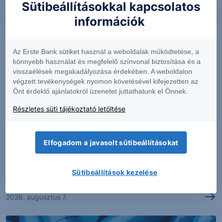
Sütibeállításokkal kapcsolatos
információk
Az Erste Bank sütiket használ a weboldalak működtetése, a
könnyebb használat és megfelelő színvonal biztosítása és a
visszaélések megakadályozása érdekében. A weboldalon
végzett tevékenységek nyomon követésével kifejezetten az
Önt érdeklő ajánlatokról üzenetet juttathatunk el Önnek.
Részletes süti tájékoztató letöltése
PIACI HÍREK
Elfogadom a javasolt sütibeállításokat
Erős lett a MOL második negyedéve
Sütibeállítások kezelése
2026. augusztus 7.