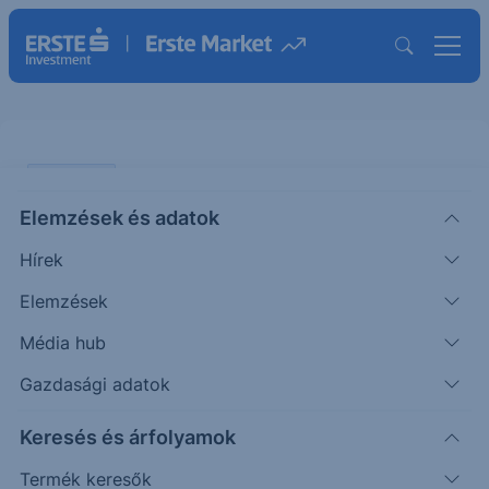
PIACI HÍREK
Elemzések és adatok
Újdonságokról számolt be az
Hírek
Alphabet
Elemzések
ERSTE UZSONNA
Média hub
|
2026. május 20. 15:17
Gazdasági adatok
Keresés és árfolyamok
A Google anyavállalata az éves fejlesztői
konferenciáján bejelentette, hogy piacra dobja a
Termék keresők