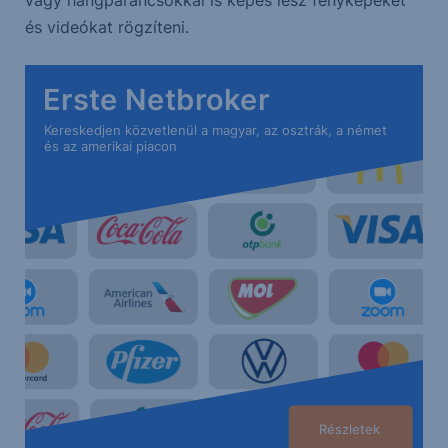
vagy hangparancsokkal is képes lesz fényképeket
és videókat rögzíteni.
Erste Netbroker
Kereskedjen közvetlenül a magyar, az osztrák, a német
és az amerikai piacon
Részletek