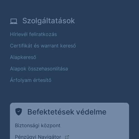
Szolgáltatások
Hírlevél feliratkozás
Certifikát és warrant kereső
Alapkereső
Alapok összehasonlítása
Árfolyam értesítő
Befektetések védelme
Biztonsági központ
(külső oldalra ugrik)
Pénzügyi Navigátor