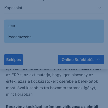
pedig kockázati étvágy csökkenésnek felel meg,
Kapcsolat
mindaddig, amíg annyit nem emelkedik az index,
hogy a hó és év változással bekövetkező pénzáram
váltást (hozam változás, stb.) éppen kikompenzálja,
GYIK
azaz az ERP (Equity Risk Premium = Részvény
Kockázati Prémium) visszatér a korábbi értékére.
Panaszkezelés
Ugyan emelkedett az index, azaz év elején beindult
a kockázatvállalás növekedése, de ezt Trump
szétzúzta. Majd most, elvileg, újraépülhet.
Belépés
Online Befektetés
Igen ám, de ha az elmúlt 10 év fényében nézzük ezt
az ERP-t, az azt mutatja, hogy igen alacsony az
érték, azaz a kockázatokért cserébe a befektetők
most jóval kisebb extra hozamra tartanak igényt,
mint korábban.
Részvény kockázati prémium változása az elmúlt