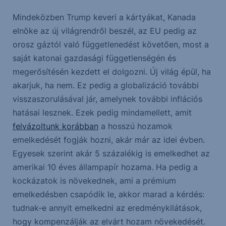
Mindeközben Trump keveri a kártyákat, Kanada
elnöke az új világrendről beszél, az EU pedig az
orosz gáztól való függetlenedést követően, most a
saját katonai gazdasági függetlenségén és
megerősítésén kezdett el dolgozni. Új világ épül, ha
akarjuk, ha nem. Ez pedig a globalizáció további
visszaszorulásával jár, amelynek további inflációs
hatásai lesznek. Ezek pedig mindamellett, amit
felvázoltunk korábban
a hosszú hozamok
emelkedését fogják hozni, akár már az idei évben.
Egyesek szerint akár 5 százalékig is emelkedhet az
amerikai 10 éves állampapír hozama. Ha pedig a
kockázatok is növekednek, ami a prémium
emelkedésben csapódik le, akkor marad a kérdés:
tudnak-e annyit emelkedni az eredménykilátások,
hogy kompenzálják az elvárt hozam növekedését.