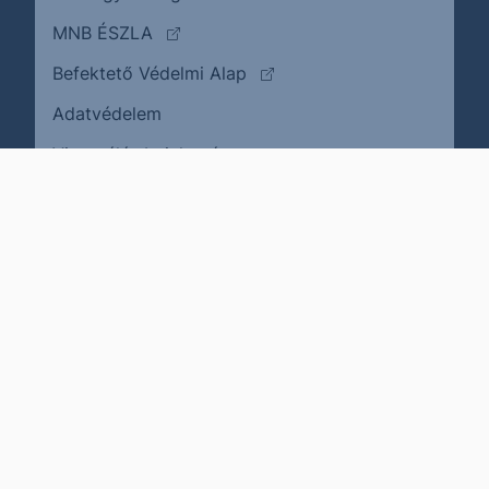
(külső oldalra ugrik)
MNB ÉSZLA
(külső oldalra ugrik)
Befektető Védelmi Alap
Adatvédelem
(külső oldalra ugrik)
Visszaélés bejelentése
Karrier
Impresszum