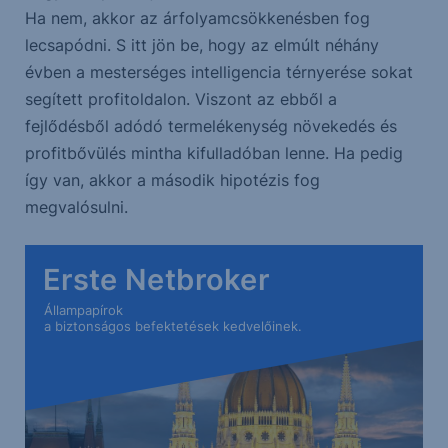
Ha nem, akkor az árfolyamcsökkenésben fog
lecsapódni. S itt jön be, hogy az elmúlt néhány
évben a mesterséges intelligencia térnyerése sokat
segített profitoldalon. Viszont az ebből a
fejlődésből adódó termelékenység növekedés és
profitbővülés mintha kifulladóban lenne. Ha pedig
így van, akkor a második hipotézis fog
megvalósulni.
Erste Netbroker
Állampapírok
a biztonságos befektetések kedvelőinek.