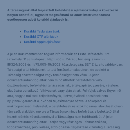
A társaságunk által terjesztett befektetési ajánlások listája a következő
helyen érhető el, ugyanitt megtalálható az adott intstrumentumra
esetlegesen adott korábbi ajánlások is.
Korábbi Tesla ajánlások
Korábbi OTP ajánlások
Korábbi Apple ajánlások
A jelen dokumentumban foglalt információk az Erste Befektetési Zrt.
(székhely: 1138 Budapest, Népfürdő u. 24-26.; tev. eng. szám: E-
III/324/2008 és III/75.005-19/2002; tőzsdetagság: BÉT Zrt.; a továbbiakban:
Társaság) által hitelesnek tartott forrásokon alapulnak, de azokért a
Társaság szavatosságot vagy felelősséget nem vállal. A jelen
dokumentumban foglaltak nem minősíthetők befektetésre való
ösztönzésnek, befektetési tanácsadásnak, értékpapír jegyzésére, vételére,
eladására vonatkozó felhívásnak vagy ajánlatnak. Felhívjuk szíves figyelmét
arra, hogy a múltbeli teljesítmények, illetve jövőbeli becslések nem
nyújtanak garanciát a jövőbeli teljesítményre nézve. A tőkepiaci és
makrogazdasági helyzetet, a befektetések és azok hozamai alakulását olyan
tényezők alakítják, melyre a Társaságnak nincs befolyása, a befektető által
hozott döntés következményei a Társaságra nem háríthatók át. A jelen
dokumentumban foglaltak – teljes vagy részleges – felhasználása,
többszörözése, publikálása, átdolgozása, terjesztése kizárólag a Társaság