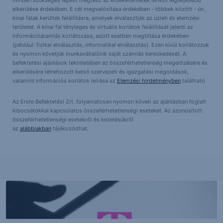
minden szükséges lépést megtesz az érdekellentétek lehető legteljesebb
elkerülése érdekében. E cél megvalósítása érdekében - többek között - ún.
kínai falak kerültek felállításra, amelyek elválasztják az üzleti és elemzési
területet. A kínai fal tényleges és virtuális korlátok felállítását jelenti az
információáramlás korlátozása, adott esetben megtiltása érdekében
(például: fizikai elválasztás, informatikai elválasztás). Ezen kívül korlátozzuk
és nyomon követjük munkavállalóink saját számlás kereskedését. A
befektetési ajánlások tekintetében az összeférhetetlenség megelőzésére és
elkerülésére létrehozott belső szervezeti és igazgatási megoldások,
valamint információs korlátok leírása az
Elemzési hirdetményben
található.
Az Erste Befektetési Zrt. folyamatosan nyomon követi az ajánlásban foglalt
kibocsátókkal kapcsolatos összeférhetetlenségi eseteket. Az azonosított
összeférhetetlenségi esetekről és kezelésükről
az
alábbiakban
tájékozódhat.