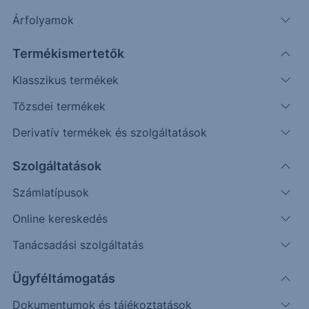
Árfolyamok
Napos
22.900
24.300
Termékismertetők
Klasszikus termékek
Tőzsdei termékek
Derivatív termékek és szolgáltatások
Szolgáltatások
Számlatípusok
Online kereskedés
Az elmúlt időszakban emelkedés érkezett a piacra,
Tanácsadási szolgáltatás
azonban a várt célárat nem érte el.
Ügyféltámogatás
Korábbi várakozásainkat fenntartjuk:
Dokumentumok és tájékoztatások