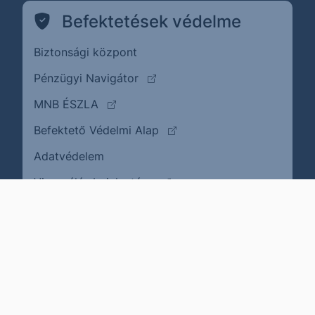
Befektetések védelme
Biztonsági központ
(külső oldalra ugrik)
Pénzügyi Navigátor
(külső oldalra ugrik)
MNB ÉSZLA
(külső oldalra ugrik)
Befektető Védelmi Alap
Adatvédelem
(külső oldalra ugrik)
Visszaélés bejelentése