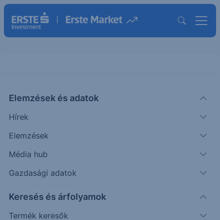
DAX - 2025/97 - Napi
Elemzések és adatok
CHART EXTRA
Hírek
Puppi
Szakmai
2025. december
Elemzések
|
Adrián
vezető
11. 10:23
Média hub
Gazdasági adatok
Korábbi várakozásainkat fenntartjuk.
Keresés és árfolyamok
Termék keresők
Timeframe
Irány
Támaszok
Ellenállások