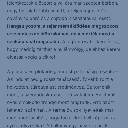
jelentkeztek először: a vaj ára már szeptemberben,
négy hét alatt több mint 9, a teljes tejporé 7, a
sovány tejporé és a sajtoké 2 százalékkal esett.
Hangsúlyozom, a tejár mérséklődése megszokott
az évnek ezen időszakában, de a mérték most a
szokásosnál magasabb.
A legfontosabb kérdés az,
hogy meddig tarthat a hullámvölgy, de ehhez kérem
olvassa végig a cikket!
A piaci szereplők ideigei most pattanásig feszültek.
Az indulat pedig rossz tanácsadó. Tovább ront a
helyzeten, túlreagálást eredményez. Ez történik
most, a szerződéskötések időszakában. Az elmúlt
évek emelkedő trendje most megtörik. Erre azért
lehetett számítani. A termelők sok ilyet éltek már
meg, megtanulták, hogy tartalékot kell képezni az
ilyen helyzetekre. A hullámvölgy hossza ennek