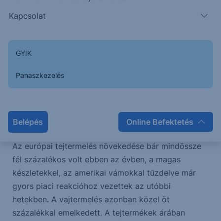
Kapcsolat
GYIK
Panaszkezelés
Forrás: clal.it
Belépés
Online Befektetés
Az európai tejtermelés növekedése bár mindössze
fél százalékos volt ebben az évben, a magas
készletekkel, az amerikai vámokkal tűzdelve már
gyors piaci reakcióhoz vezettek az utóbbi
hetekben. A vajtermelés azonban közel öt
százalékkal emelkedett. A tejtermékek árában