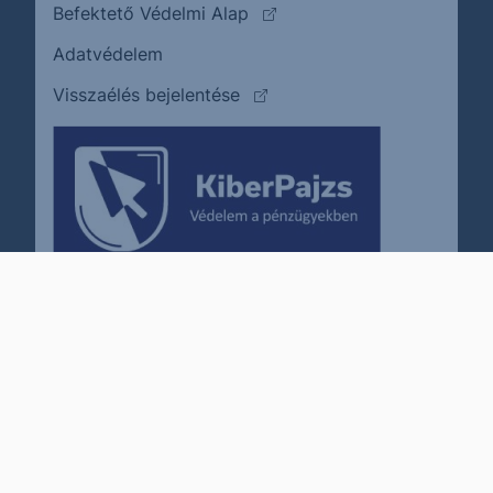
(külső oldalra ugrik)
Befektető Védelmi Alap
Adatvédelem
(külső oldalra ugrik)
Visszaélés bejelentése
Karrier
Impresszum
Cookie policy