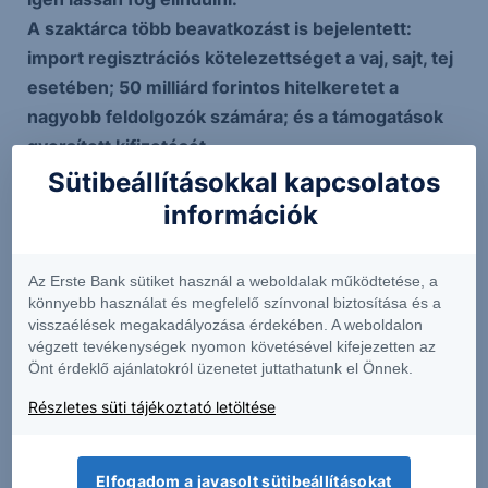
A szaktárca több beavatkozást is bejelentett:
import regisztrációs kötelezettséget a vaj, sajt, tej
esetében; 50 milliárd forintos hitelkeretet a
nagyobb feldolgozók számára; és a támogatások
gyorsított kifizetését.
Mivel a tej mellett a sertésszektorban is
Sütibeállításokkal kapcsolatos
árcsökkenés indult el. Ezek az elkövetkező
információk
hónapokban az élelmiszerinflációban is erősítik a
mérséklődést.
Az Erste Bank sütiket használ a weboldalak működtetése, a
könnyebb használat és megfelelő színvonal biztosítása és a
visszaélések megakadályozása érdekében. A weboldalon
A bejegyzésben foglaltak kizárólag az író személyes
végzett tevékenységek nyomon követésével kifejezetten az
véleményét tükrözik és nem tekinthetőek az Erste Bank
Önt érdeklő ajánlatokról üzenetet juttathatunk el Önnek.
Hungary Zrt., az Erste Befektetési Zrt. vagy az Erste
Részletes süti tájékoztató letöltése
Alapkezelő Zrt. hivatalos szakmai álláspontjának. A
bejegyzés tartalma nem minősül befektetési ajánlatnak,
ajánlattételi felhívásnak, befektetési tanácsadásnak
Elfogadom a javasolt sütibeállításokat