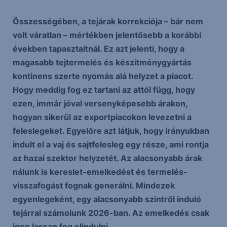
Összességében, a tejárak korrekciója – bár nem
volt váratlan – mértékben jelentősebb a korábbi
években tapasztaltnál. Ez azt jelenti, hogy a
magasabb tejtermelés és készítménygyártás
kontinens szerte nyomás alá helyzet a piacot.
Hogy meddig fog ez tartani az attól függ, hogy
ezen, immár jóval versenyképesebb árakon,
hogyan sikerül az exportpiacokon levezetni a
feleslegeket. Egyelőre azt látjuk, hogy irányukban
indult el a vaj és sajtfelesleg egy része, ami rontja
az hazai szektor helyzetét. Az alacsonyabb árak
nálunk is kereslet-emelkedést és termelés-
visszafogást fognak generálni. Mindezek
egyenlegeként, egy alacsonyabb szintről induló
tejárral számolunk 2026-ban. Az emelkedés csak
igen lassan fog elindulni.