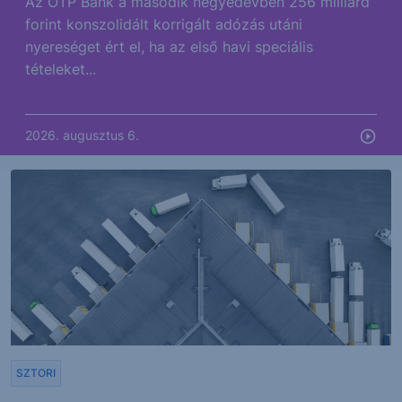
Az OTP Bank a második negyedévben 256 milliárd
forint konszolidált korrigált adózás utáni
nyereséget ért el, ha az első havi speciális
tételeket...
2026. augusztus 6.
SZTORI