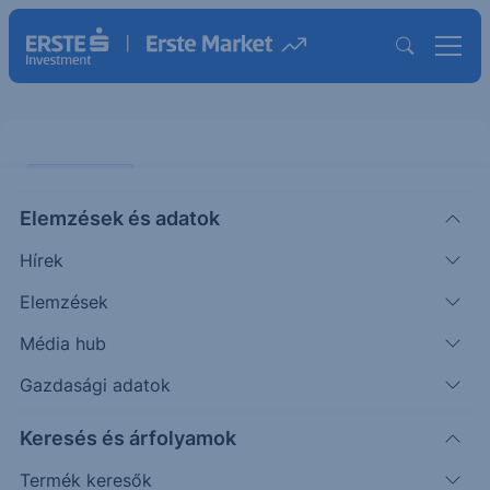
AGRÁR SAROK
Elemzések és adatok
Tejár korrekció
Hírek
AGRÁR
Elemzések
Fórián
Vezető
2025. december
|
Média hub
Zoltán
agrárszakértő
8. 10:59
Gazdasági adatok
Bizonyára mindenki rácsodálkozott, milyen nagy
Keresés és árfolyamok
arányban csökkennek a tej és tejtermékárak a
Termék keresők