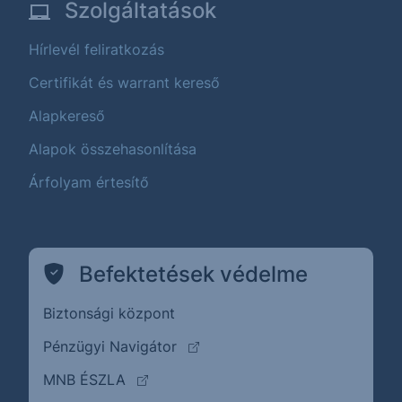
Szolgáltatások
Hírlevél feliratkozás
Certifikát és warrant kereső
Alapkereső
Alapok összehasonlítása
Árfolyam értesítő
Befektetések védelme
Biztonsági központ
(külső oldalra ugrik)
Pénzügyi Navigátor
(külső oldalra ugrik)
MNB ÉSZLA