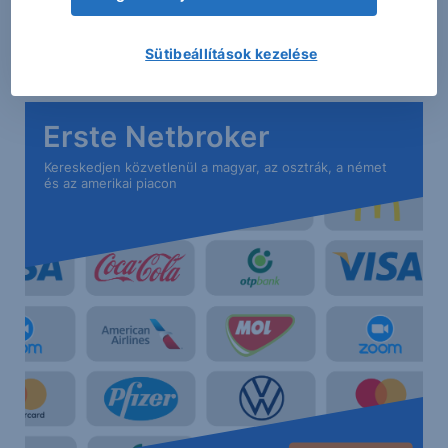
vagy adótanácsadásnak.
Címlapkép: Shutterstock Inc.
Sütibeállítások kezelése
Erste Netbroker
Kereskedjen közvetlenül a magyar, az osztrák, a német
és az amerikai piacon