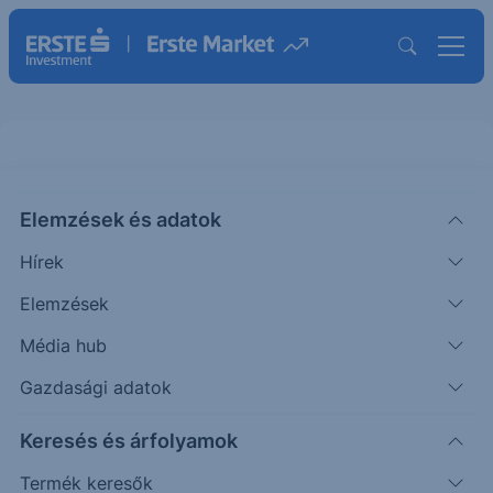
S&P500 - 2025/94 - Napi
Elemzések és adatok
CHART EXTRA
Hírek
|
Puppi Adrián
Szakmai vezető
2025. december 2. 11:07
Elemzések
Média hub
A korrekció befejezését követően további
Gazdasági adatok
emelkedésre számítunk.
Keresés és árfolyamok
Termék keresők