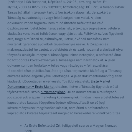
(székhely: 1138 Budapest, Népfürdő u. 24-26.; tev. eng. szám: E-
III/324/2008 és III/75.005-19/2002; tőzsdetagság: BÉT Zrt.; a továbbiakban:
Társaság) által hitelesnek tartott forrásokon alapulnak, de azokért a
Társaság szavatosságot vagy felelősséget nem vállal. A jelen
dokumentumban foglaltak nem minősíthetők befektetésre való
ösztönzésnek, befektetési tanácsadásnak, értékpapír jegyzésére, vételére,
eladására vonatkozó felhívásnak vagy ajánlatnak. Felhívjuk szíves figyelmét
arra, hogy a múltbeli teljesítmények, illetve jövőbeli becslések nem
nyújtanak garanciát a jövőbeli teljesítményre nézve. A tőkepiaci és
makrogazdasági helyzetet, a befektetések és azok hozamai alakulását olyan
tényezők alakítják, melyre a Társaságnak nincs befolyása, a befektető által
hozott döntés következményei a Társaságra nem háríthatók át. A jelen
dokumentumban foglaltak – teljes vagy részleges – felhasználása,
többszörözése, publikálása, átdolgozása, terjesztése kizárólag a Társaság
előzetes írásos engedélyével lehetséges. A jelen dokumentumban foglaltak
kiadásuk időpontjában érvényesek. További részletek:
Erste Market
Dokumentumok – Erste Market
oldalon, illetve a Társaság ügyletek előtti
tájékoztatásról szóló
hirdetményében
. Jelen dokumentum a rá irányadó
jogszabályok alapján marketing közleménynek minősül, nem a befektetéssel
kapcsolatos kutatás függetlenségének előmozdítását célzó jogi
követelményeknek megfelelően készült, nem érinti a befektetéssel
kapcsolatos kutatás terjesztését megelőző kereskedésre vonatkozó tiltás.
Az Erste Befektetési Zrt. felügyeleti szerve a Magyar Nemzeti
Bank.