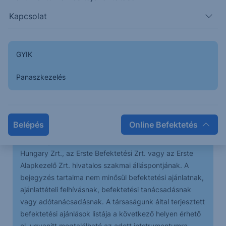
állította meg az emelkedést, a korrekció a csatorna
tető felett indult meg, melynek nagysága egyelőre
Kapcsolat
nagyjából 50 pont volt.
GYIK
Az előttünk álló időszakban folytatódhat a
korrekció, majd annak befejezését követően
Panaszkezelés
további emelkedés érkezhet a piacra, melynek az
elsődleges célára 6.900.
Belépés
Online Befektetés
A bejegyzésben foglaltak kizárólag az író személyes
véleményét tükrözik és nem tekinthetőek az Erste Bank
Hungary Zrt., az Erste Befektetési Zrt. vagy az Erste
Alapkezelő Zrt. hivatalos szakmai álláspontjának. A
bejegyzés tartalma nem minősül befektetési ajánlatnak,
ajánlattételi felhívásnak, befektetési tanácsadásnak
vagy adótanácsadásnak. A társaságunk által terjesztett
befektetési ajánlások listája a következő helyen érhető
el, ugyanitt megtalálható az adott intstrumentumra