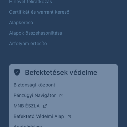
Hírlevél feliratkozás
Certifikát és warrant kereső
Alapkereső
Alapok összehasonlítása
Árfolyam értesítő
Befektetések védelme
Biztonsági központ
(külső oldalra ugrik)
Pénzügyi Navigátor
(külső oldalra ugrik)
MNB ÉSZLA
(külső oldalra ugrik)
Befektető Védelmi Alap
Adatvédelem