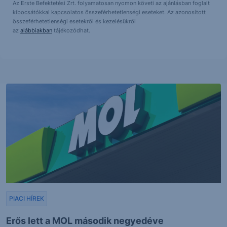
Az Erste Befektetési Zrt. folyamatosan nyomon követi az ajánlásban foglalt
kibocsátókkal kapcsolatos összeférhetetlenségi eseteket. Az azonosított
összeférhetetlenségi esetekről és kezelésükről
az
alábbiakban
tájékozódhat.
PIACI HÍREK
Erős lett a MOL második negyedéve