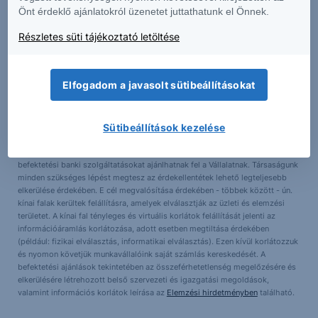
kockázatokat is – a weboldalunkon található
Erste Market Dokumentumok –
Önt érdeklő ajánlatokról üzenetet juttathatunk el Önnek.
Erste Market
anyagokban érthető el. A társaságunk által terjesztett
befektetési ajánlások listája a következő helyen érhető el, ugyanitt
Részletes süti tájékoztató letöltése
megtalálhatók az adott instrumentumra esetlegesen adott is.
Összeférhetetlenségi nyilatkozat
Elfogadom a javasolt sütibeállításokat
A Társaság képviselői és alkalmazottai a törvények által lehetővé tett
mértékben a Vállalat értékpapírjaiban pozícióval (vagy a Vállalattal
Sütibeállítások kezelése
kapcsolatos opciókkal, warrantokkal vagy jogokkal, vagy a Vállalat pénzügyi
eszközeiben vagy más értékpapírjaiban érdekeltséggel) rendelkezhetnek.
Továbbá a Társaság, annak társult vállalatai, képviselői és alkalmazottai
befektetési banki szolgáltatásokat ajánlhatnak fel a Vállalatnak. Társaságunk
minden szükséges lépést megtesz az érdekellentétek lehető legteljesebb
elkerülése érdekében. E cél megvalósítása érdekében - többek között - ún.
kínai falak kerültek felállításra, amelyek elválasztják az üzleti és elemzési
területet. A kínai fal tényleges és virtuális korlátok felállítását jelenti az
információáramlás korlátozása, adott esetben megtiltása érdekében
(például: fizikai elválasztás, informatikai elválasztás). Ezen kívül korlátozzuk
és nyomon követjük munkavállalóink saját számlás kereskedését. A
befektetési ajánlások tekintetében az összeférhetetlenség megelőzésére és
elkerülésére létrehozott belső szervezeti és igazgatási megoldások,
valamint információs korlátok leírása az
Elemzési hirdetményben
található.