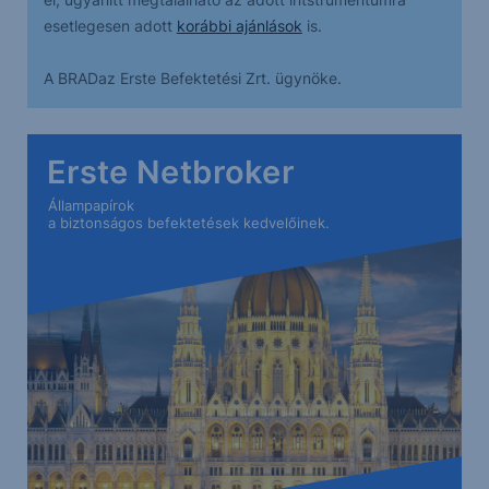
esetlegesen adott
korábbi ajánlások
is.
A BRADaz Erste Befektetési Zrt. ügynöke.
Erste Netbroker
Állampapírok
a biztonságos befektetések kedvelőinek.