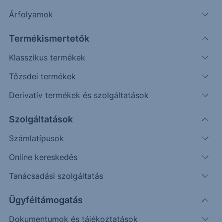
Timeframe
Irány
Támaszok
Ellenállások
Árfolyamok
Napos
6.525
6.970
Termékismertetők
Klasszikus termékek
Tőzsdei termékek
Derivatív termékek és szolgáltatások
Szolgáltatások
Számlatípusok
Online kereskedés
Az elmúlt napokban további emelkedés érkezett a
Tanácsadási szolgáltatás
piacra.
Ügyféltámogatás
A csatornatető a várakozásainkkal ellentétben nem
Dokumentumok és tájékoztatások