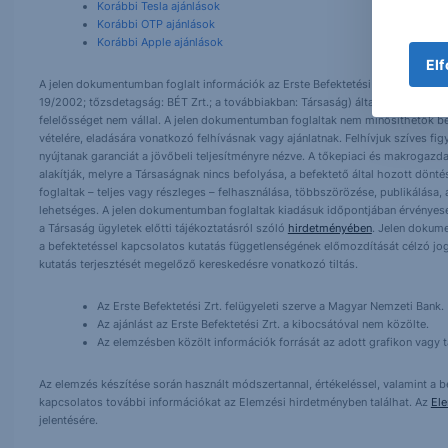
Korábbi Tesla ajánlások
Korábbi OTP ajánlások
Korábbi Apple ajánlások
Elf
A jelen dokumentumban foglalt információk az Erste Befektetési Zrt. (székhely:
19/2002; tőzsdetagság: BÉT Zrt.; a továbbiakban: Társaság) által hitelesnek t
felelősséget nem vállal. A jelen dokumentumban foglaltak nem minősíthetők be
vételére, eladására vonatkozó felhívásnak vagy ajánlatnak. Felhívjuk szíves fig
nyújtanak garanciát a jövőbeli teljesítményre nézve. A tőkepiaci és makrogazd
alakítják, melyre a Társaságnak nincs befolyása, a befektető által hozott dö
foglaltak – teljes vagy részleges – felhasználása, többszörözése, publikálása,
lehetséges. A jelen dokumentumban foglaltak kiadásuk időpontjában érvényese
a Társaság ügyletek előtti tájékoztatásról szóló
hirdetményében
. Jelen dokum
a befektetéssel kapcsolatos kutatás függetlenségének előmozdítását célzó jog
kutatás terjesztését megelőző kereskedésre vonatkozó tiltás.
Az Erste Befektetési Zrt. felügyeleti szerve a Magyar Nemzeti Bank.
Az ajánlást az Erste Befektetési Zrt. a kibocsátóval nem közölte.
Az elemzésben közölt információk forrását az adott grafikon vagy tá
Az elemzés készítése során használt módszertannal, értékeléssel, valamint a be
kapcsolatos további információkat az Elemzési hirdetményben találhat. Az
El
jelentésére.