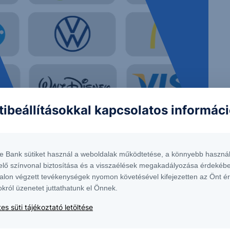
tibeállításokkal kapcsolatos informác
 nem tekinthetőek az Erste Bank Hungary Zrt., az Erste Befektetési Zrt. vagy
lma nem minősül befektetési ajánlatnak, ajánlattételi felhívásnak, befektetési
te Bank sütiket használ a weboldalak működtetése, a könnyebb használ
elő színvonal biztosítása és a visszaélések megakadályozása érdekébe
alon végzett tevékenységek nyomon követésével kifejezetten az Önt é
okról üzenetet juttathatunk el Önnek.
elyen érhető el, ugyanitt megtalálható az adott intstrumentumra esetlegesen
es süti tájékoztató letöltése