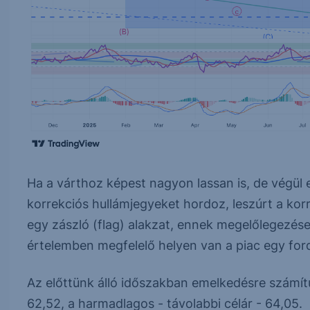
Ha a várthoz képest nagyon lassan is, de végül 
korrekciós hullámjegyeket hordoz, leszúrt a korr
egy zászló (flag) alakzat, ennek megelőlegezés
értelemben megfelelő helyen van a piac egy for
Az előttünk álló időszakban emelkedésre számít
62,52, a harmadlagos - távolabbi célár - 64,05.