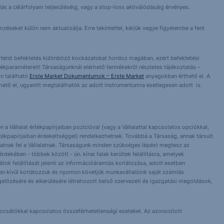
lás a célárfolyam teljesüléséig, vagy a stop-loss aktiválódásáig érvényes.
éseket külön nem aktualizálja. Erre tekintettel, kérjük vegye figyelembe a fent
örténő befektetés különböző kockázatokat hordoz magában, ezért befektetési
ékparamétereit! Társaságunknál elérhető termékekről részletes tájékoztatás –
n található
Erste Market Dokumentumok – Erste Market
anyagokban érthető el. A
érhető el, ugyanitt megtalálhatók az adott instrumentumra esetlegesen adott is.
 a Vállalat értékpapírjaiban pozícióval (vagy a Vállalattal kapcsolatos opciókkal,
tékpapírjaiban érdekeltséggel) rendelkezhetnek. Továbbá a Társaság, annak társult
nlhatnak fel a Vállalatnak. Társaságunk minden szükséges lépést megtesz az
dekében - többek között - ún. kínai falak kerültek felállításra, amelyek
orlátok felállítását jelenti az információáramlás korlátozása, adott esetben
 Ezen kívül korlátozzuk és nyomon követjük munkavállalóink saját számlás
előzésére és elkerülésére létrehozott belső szervezeti és igazgatási megoldások,
bocsátókkal kapcsolatos összeférhetetlenségi eseteket. Az azonosított