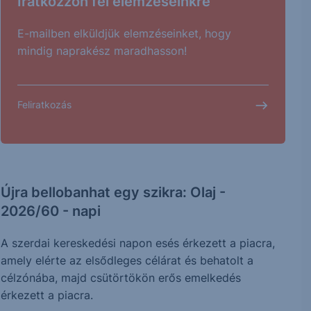
Iratkozzon fel elemzéseinkre
E-mailben elküldjük elemzéseinket, hogy
mindig naprakész maradhasson!
Feliratkozás
Újra bellobanhat egy szikra: Olaj -
2026/60 - napi
A szerdai kereskedési napon esés érkezett a piacra,
amely elérte az elsődleges célárat és behatolt a
célzónába, majd csütörtökön erős emelkedés
érkezett a piacra.