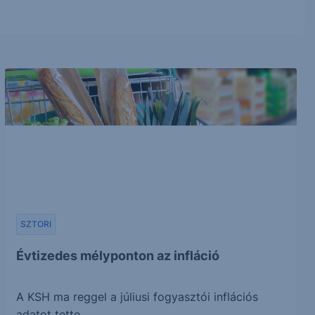
SZTORI
Évtizedes mélyponton az infláció
A KSH ma reggel a júliusi fogyasztói inflációs
adatot tette...