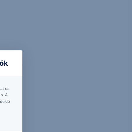
iók
at és
n. A
rdeklő