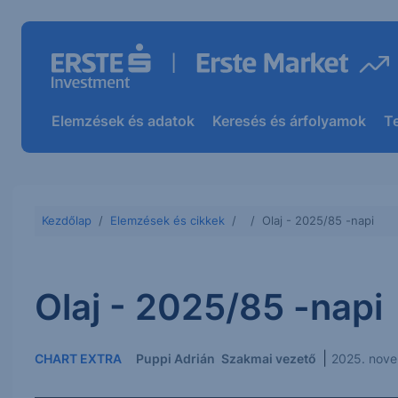
Elemzések és adatok
Keresés és árfolyamok
T
Kezdőlap
Elemzések és cikkek
Olaj - 2025/85 -napi
Olaj - 2025/85 -napi
|
CHART EXTRA
Puppi Adrián
Szakmai vezető
2025. nove