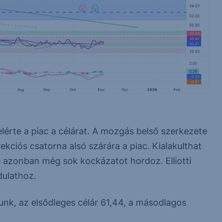
elérte a piac a célárat. A mozgás belső szerkezete
ekciós csatorna alsó szárára a piac. Kialakulthat
e azonban még sok kockázatot hordoz. Elliotti
dulathoz.
unk, az elsődleges célár 61,44, a másodlagos