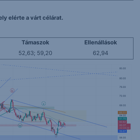
y elérte a várt célárat.
Támaszok
Ellenállások
52,63; 59,20
62,94