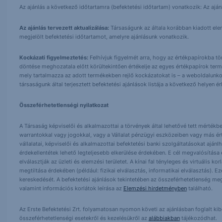
Az ajánlás a következő időtartamra (befektetési időtartam) vonatkozik: Az aján
Az ajánlás tervezett aktualizálása:
Társaságunk az általa korábban kiadott elemz
megjelölt befektetési időtartamot, amelyre ajánlásunk vonatkozik.
Kockázati figyelmeztetés:
Felhívjuk figyelmét arra, hogy az értékpapírokba t
döntése meghozatala előtt körültekintően értékelje az egyes értékpapírok term
mely tartalmazza az adott termékekben rejlő kockázatokat is – a weboldalunko
társaságunk által terjesztett befektetési ajánlások listája a következő helyen 
Összeférhetetlenségi nyilatkozat
A Társaság képviselői és alkalmazottai a törvények által lehetővé tett mértékben
warrantokkal vagy jogokkal, vagy a Vállalat pénzügyi eszközeiben vagy más ér
vállalatai, képviselői és alkalmazottai befektetési banki szolgáltatásokat ajá
érdekellentétek lehető legteljesebb elkerülése érdekében. E cél megvalósítása ér
elválasztják az üzleti és elemzési területet. A kínai fal tényleges és virtuális k
megtiltása érdekében (például: fizikai elválasztás, informatikai elválasztás).
kereskedését. A befektetési ajánlások tekintetében az összeférhetetlenség meg
valamint információs korlátok leírása az
Elemzési hirdetményben
található.
Az Erste Befektetési Zrt. folyamatosan nyomon követi az ajánlásban foglalt ki
összeférhetetlenségi esetekről és kezelésükről az
alábbiakban
tájékozódhat.