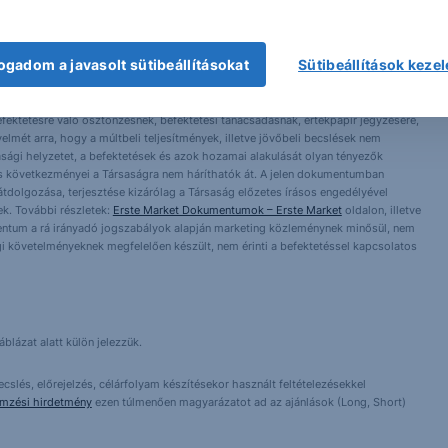
ogadom a javasolt sütibeállításokat
Sütibeállítások keze
 1138 Budapest, Népfürdő u. 24-26.; tev. eng. szám: E-III/324/2008 és III/75.005-
artott forrásokon alapulnak, de azokért a Társaság szavatosságot vagy
fektetésre való ösztönzésnek, befektetési tanácsadásnak, értékpapír jegyzésére,
yelmét arra, hogy a múltbeli teljesítmények, illetve jövőbeli becslések nem
asági helyzetet, a befektetések és azok hozamai alakulását olyan tényezők
ntés következményei a Társaságra nem háríthatók át. A jelen dokumentumban
 átdolgozása, terjesztése kizárólag a Társaság előzetes írásos engedélyével
k. További részletek:
Erste Market Dokumentumok – Erste Market
oldalon, illetve
entum a rá irányadó jogszabályok alapján marketing közleménynek minősül, nem
i követelményeknek megfelelően készült, nem érinti a befektetéssel kapcsolatos
blázat alatt külön jelezzük.
cslés, előrejelzés, célárfolyam készítésekor használt feltételezésekkel
emzési hirdetmény
ezen túlmenően magyarázatot ad az ajánlások (Long, Short)