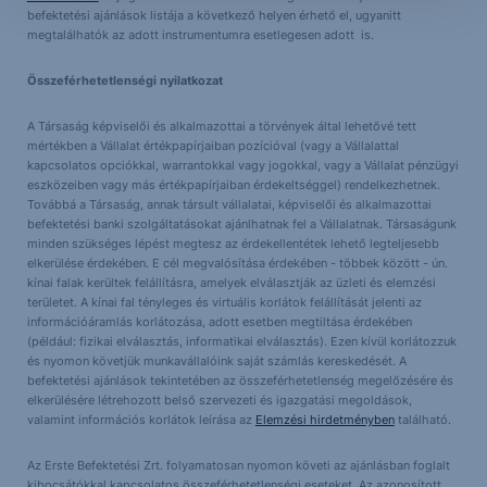
befektetési ajánlások listája a következő helyen érhető el, ugyanitt
megtalálhatók az adott instrumentumra esetlegesen adott is.
Összeférhetetlenségi nyilatkozat
A Társaság képviselői és alkalmazottai a törvények által lehetővé tett
mértékben a Vállalat értékpapírjaiban pozícióval (vagy a Vállalattal
kapcsolatos opciókkal, warrantokkal vagy jogokkal, vagy a Vállalat pénzügyi
eszközeiben vagy más értékpapírjaiban érdekeltséggel) rendelkezhetnek.
Továbbá a Társaság, annak társult vállalatai, képviselői és alkalmazottai
befektetési banki szolgáltatásokat ajánlhatnak fel a Vállalatnak. Társaságunk
minden szükséges lépést megtesz az érdekellentétek lehető legteljesebb
elkerülése érdekében. E cél megvalósítása érdekében - többek között - ún.
kínai falak kerültek felállításra, amelyek elválasztják az üzleti és elemzési
területet. A kínai fal tényleges és virtuális korlátok felállítását jelenti az
információáramlás korlátozása, adott esetben megtiltása érdekében
(például: fizikai elválasztás, informatikai elválasztás). Ezen kívül korlátozzuk
és nyomon követjük munkavállalóink saját számlás kereskedését. A
befektetési ajánlások tekintetében az összeférhetetlenség megelőzésére és
elkerülésére létrehozott belső szervezeti és igazgatási megoldások,
valamint információs korlátok leírása az
Elemzési hirdetményben
található.
Az Erste Befektetési Zrt. folyamatosan nyomon követi az ajánlásban foglalt
kibocsátókkal kapcsolatos összeférhetetlenségi eseteket. Az azonosított