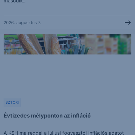
második...
2026. augusztus 7.
SZTORI
Évtizedes mélyponton az infláció
A KSH ma reggel a júliusi fogyasztói inflációs adatot