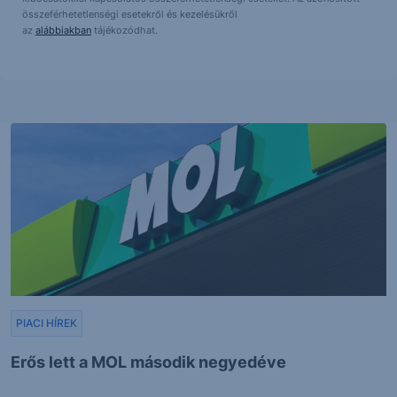
összeférhetetlenségi esetekről és kezelésükről
az
alábbiakban
tájékozódhat.
PIACI HÍREK
Erős lett a MOL második negyedéve