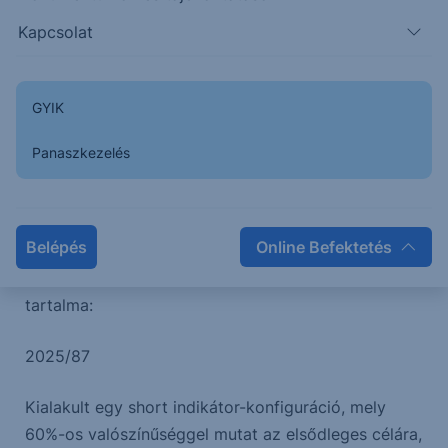
Az elmúlt két napban egy Bullish Engulfing
Kapcsolat
gyertyaformáció jelent meg a charton, mely a
tetőről történt
esést követően fordulat bekövetkezésére utal
GYIK
nagyobb eséllyel.
Panaszkezelés
A következő időszakban emelkedés érkezhet a
piacra, melynek az elsődleges célára 6.870, a
másodlagos 6.920.
Belépés
Online Befektetés
Korábbi elemzések relevanciával rendelkező
tartalma:
2025/87
Kialakult egy short indikátor-konfiguráció, mely
60%-os valószínűséggel mutat az elsődleges célára,