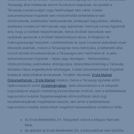
Társaság) által hitelesnek tartott forrásokon alapulnak, de azokért a
Társaság szavatosságot vagy felelősséget nem vállal. A jelen
dokumentumban foglaltak nem minősíthetők befektetésre való
ösztönzésnek, befektetési tanácsadásnak, értékpapír jegyzésére, vételére,
eladására vonatkozó felhívásnak vagy ajánlatnak. Felhívjuk szíves figyelmét
arra, hogy a múltbeli teljesítmények, illetve jövőbeli becslések nem
nyújtanak garanciát a jövőbeli teljesítményre nézve. A tőkepiaci és
makrogazdasági helyzetet, a befektetések és azok hozamai alakulását olyan
tényezők alakítják, melyre a Társaságnak nincs befolyása, a befektető által
hozott döntés következményei a Társaságra nem háríthatók át. A jelen
dokumentumban foglaltak – teljes vagy részleges – felhasználása,
többszörözése, publikálása, átdolgozása, terjesztése kizárólag a Társaság
előzetes írásos engedélyével lehetséges. A jelen dokumentumban foglaltak
kiadásuk időpontjában érvényesek. További részletek:
Erste Market
Dokumentumok – Erste Market
oldalon, illetve a Társaság ügyletek előtti
tájékoztatásról szóló
hirdetményében
. Jelen dokumentum a rá irányadó
jogszabályok alapján marketing közleménynek minősül, nem a befektetéssel
kapcsolatos kutatás függetlenségének előmozdítását célzó jogi
követelményeknek megfelelően készült, nem érinti a befektetéssel
kapcsolatos kutatás terjesztését megelőző kereskedésre vonatkozó tiltás.
Az Erste Befektetési Zrt. felügyeleti szerve a Magyar Nemzeti
Bank.
Az ajánlást az Erste Befektetési Zrt. a kibocsátóval nem közölte.