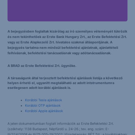
A bejegyzésben foglaltak kizárólag az író személyes véleményét tükrözik
és nem tekinthetőek az Erste Bank Hungary Zrt., az Erste Befektetési Zrt.
vagy az Erste Alapkezelő Zrt. hivatalos szakmai álláspontjának. A
bejegyzés tartalma nem minősül befektetési ajánlatnak, ajánlattételi
felhívásnak, befektetési tanácsadásnak vagy adótanácsadásnak.
A BRAD az Erste Befektetési Zrt. ügynöke.
A társaságunk által terjesztett befektetési ajánlások listája a következő
helyen érhető el, ugyanitt megtalálható az adott intstrumentumra
esetlegesen adott korábbi ajánlások is.
Korábbi Tesla ajánlások
Korábbi OTP ajánlások
Korábbi Apple ajánlások
A jelen dokumentumban foglalt információk az Erste Befektetési Zrt.
(székhely: 1138 Budapest, Népfürdő u. 24-26.; tev. eng. szám: E-
III/324/2008 és III/75.005-19/2002; tőzsdetagság: BÉT Zrt.; a továbbiakban: