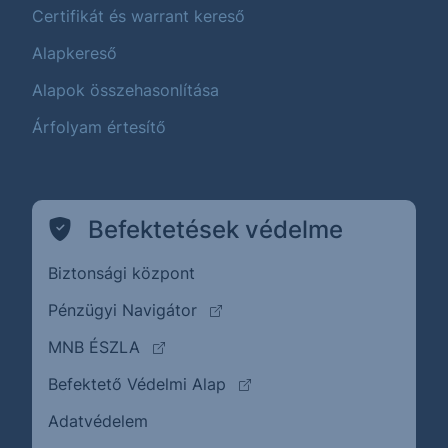
Certifikát és warrant kereső
Alapkereső
Alapok összehasonlítása
Árfolyam értesítő
Befektetések védelme
Biztonsági központ
(külső oldalra ugrik)
Pénzügyi Navigátor
(külső oldalra ugrik)
MNB ÉSZLA
(külső oldalra ugrik)
Befektető Védelmi Alap
Adatvédelem