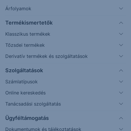
Árfolyamok
Timeframe
Irány
Támaszok
Ellenállások
Napos
6.487
6.940
Termékismertetők
Klasszikus termékek
Tőzsdei termékek
Derivatív termékek és szolgáltatások
Szolgáltatások
Számlatípusok
Online kereskedés
Tanácsadási szolgáltatás
Kialakult egy long indikátor-konfiguráció, melynek
az elsődleges célára 7.023-ra mutat, 58%-os
Ügyféltámogatás
megbízhatósági szint mellett.
Dokumentumok és tájékoztatások