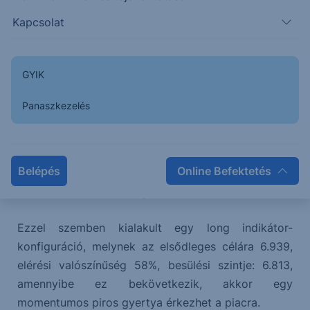
mozgást egyelőre korrekcióként értékeljük, azaz a
Kapcsolat
korrekció befejezését követően további emelkedés
érkezhet a piacra. Reális esélye van annak, hogy a
korrekció első alhullámát láttuk és további esés
GYIK
érkezik a piacra, az árfolyam a 20 napos
mozgóátlagot célozhatja.
Panaszkezelés
Kialakult egy short indikátor-konfiguráció, mely
60%-os valószínűséggel mutat az elsődleges célára,
Belépés
Online Befektetés
amely 6650-nél található. Tipikus besülési szintje a
formációnak 6.750 környéke.
Ezzel szemben kialakult egy long indikátor-
konfiguráció, melynek az elsődleges célára 6.939,
elérési valószínűség 58%, besülési szintje: 6.813,
amennyibe ez bekövetkezik, akkor egy
momentumos piros gyertya érkezhet a piacra.