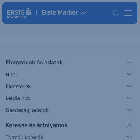
S&P500 - 2025/86 - napi
Elemzések és adatok
CHART EXTRA
Hírek
|
Puppi Adrián
Szakmai vezető
2025. november 4. 09:54
Elemzések
Média hub
Az elmúlt időszakban esés érkezett a piacra.
Gazdasági adatok
Keresés és árfolyamok
Timeframe
Irány
Támaszok
Ellenállások
Termék keresők