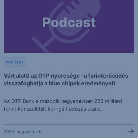
PODCAST
Várt alatti az OTP nyeresége –a forinterősödés
visszafoghatja a blue chipek eredményeit
Az OTP Bank a második negyedévben 256 milliárd
forint konszolidált korrigált adózás utáni...
2026. augusztus 6.