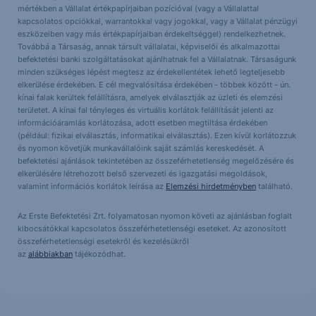
mértékben a Vállalat értékpapírjaiban pozícióval (vagy a Vállalattal
kapcsolatos opciókkal, warrantokkal vagy jogokkal, vagy a Vállalat pénzügyi
eszközeiben vagy más értékpapírjaiban érdekeltséggel) rendelkezhetnek.
Továbbá a Társaság, annak társult vállalatai, képviselői és alkalmazottai
befektetési banki szolgáltatásokat ajánlhatnak fel a Vállalatnak. Társaságunk
minden szükséges lépést megtesz az érdekellentétek lehető legteljesebb
elkerülése érdekében. E cél megvalósítása érdekében - többek között - ún.
kínai falak kerültek felállításra, amelyek elválasztják az üzleti és elemzési
területet. A kínai fal tényleges és virtuális korlátok felállítását jelenti az
információáramlás korlátozása, adott esetben megtiltása érdekében
(például: fizikai elválasztás, informatikai elválasztás). Ezen kívül korlátozzuk
és nyomon követjük munkavállalóink saját számlás kereskedését. A
befektetési ajánlások tekintetében az összeférhetetlenség megelőzésére és
elkerülésére létrehozott belső szervezeti és igazgatási megoldások,
valamint információs korlátok leírása az
Elemzési hirdetményben
található.
Az Erste Befektetési Zrt. folyamatosan nyomon követi az ajánlásban foglalt
kibocsátókkal kapcsolatos összeférhetetlenségi eseteket. Az azonosított
összeférhetetlenségi esetekről és kezelésükről
az
alábbiakban
tájékozódhat.