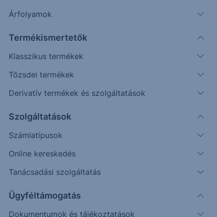
Napos
6.487
6.940
Árfolyamok
Termékismertetők
Klasszikus termékek
Tőzsdei termékek
Derivatív termékek és szolgáltatások
Szolgáltatások
Számlatípusok
Online kereskedés
Tanácsadási szolgáltatás
Ügyféltámogatás
A várthoz képest a korrekció mélyebbre jutott, az
esésnek a 10 napos mozgóátlag állta útját. A
Dokumentumok és tájékoztatások