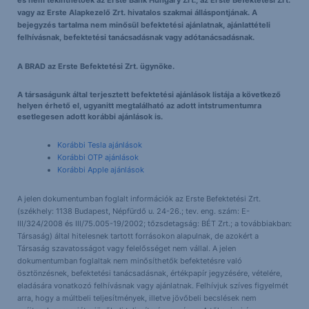
és nem tekinthetőek az Erste Bank Hungary Zrt., az Erste Befektetési Zrt.
vagy az Erste Alapkezelő Zrt. hivatalos szakmai álláspontjának. A
bejegyzés tartalma nem minősül befektetési ajánlatnak, ajánlattételi
felhívásnak, befektetési tanácsadásnak vagy adótanácsadásnak.
A BRAD az Erste Befektetési Zrt. ügynöke.
A társaságunk által terjesztett befektetési ajánlások listája a következő
helyen érhető el, ugyanitt megtalálható az adott intstrumentumra
esetlegesen adott korábbi ajánlások is.
Korábbi Tesla ajánlások
Korábbi OTP ajánlások
Korábbi Apple ajánlások
A jelen dokumentumban foglalt információk az Erste Befektetési Zrt.
(székhely: 1138 Budapest, Népfürdő u. 24-26.; tev. eng. szám: E-
III/324/2008 és III/75.005-19/2002; tőzsdetagság: BÉT Zrt.; a továbbiakban:
Társaság) által hitelesnek tartott forrásokon alapulnak, de azokért a
Társaság szavatosságot vagy felelősséget nem vállal. A jelen
dokumentumban foglaltak nem minősíthetők befektetésre való
ösztönzésnek, befektetési tanácsadásnak, értékpapír jegyzésére, vételére,
eladására vonatkozó felhívásnak vagy ajánlatnak. Felhívjuk szíves figyelmét
arra, hogy a múltbeli teljesítmények, illetve jövőbeli becslések nem