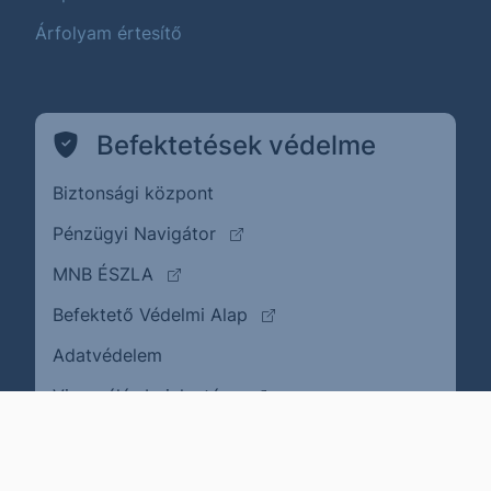
Árfolyam értesítő
Befektetések védelme
Biztonsági központ
(külső oldalra ugrik)
Pénzügyi Navigátor
(külső oldalra ugrik)
MNB ÉSZLA
(külső oldalra ugrik)
Befektető Védelmi Alap
Adatvédelem
(külső oldalra ugrik)
Visszaélés bejelentése