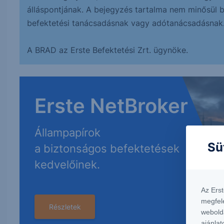
álláspontjának. A bejegyzés tartalma nem minősül bef
befektetési tanácsadásnak vagy adótanácsadásnak
A BRAD az Erste Befektetési Zrt. ügynöke.
Erste NetBroker
Állampapírok
Sü
a biztonságos befektetések
kedvelőinek.
Az Ers
megfel
Részletek
webold
ajánlat