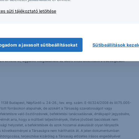
es süti tájékoztató letöltése
 nem tekinthetőek az Erste Bank Hungary Zrt., az Erste Befektetési Zrt. vagy
lma nem minősül befektetési ajánlatnak, ajánlattételi felhívásnak, befektetési
ogadom a javasolt sütibeállításokat
Sütibeállítások keze
elyen érhető el, ugyanitt megtalálható az adott intstrumentumra esetlegesen
 1138 Budapest, Népfürdő u. 24-26.; tev. eng. szám: E-III/324/2008 és III/75.005-
artott forrásokon alapulnak, de azokért a Társaság szavatosságot vagy
fektetésre való ösztönzésnek, befektetési tanácsadásnak, értékpapír jegyzésére,
yelmét arra, hogy a múltbeli teljesítmények, illetve jövőbeli becslések nem
asági helyzetet, a befektetések és azok hozamai alakulását olyan tényezők
ntés következményei a Társaságra nem háríthatók át. A jelen dokumentumban
 átdolgozása, terjesztése kizárólag a Társaság előzetes írásos engedélyével