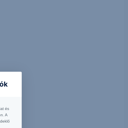
iók
at és
n. A
rdeklő