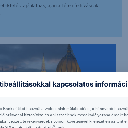
ektetési ajánlatnak, ajánlattételi felhívásnak,
.
tibeállításokkal kapcsolatos informác
te Bank sütiket használ a weboldalak működtetése, a könnyebb használ
elő színvonal biztosítása és a visszaélések megakadályozása érdekébe
alon végzett tevékenységek nyomon követésével kifejezetten az Önt é
okról üzenetet juttathatunk el Önnek.