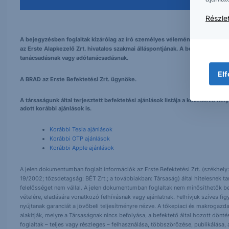
Részlet
A bejegyzésben foglaltak kizárólag az író személyes véleményét tükrözik és
az Erste Alapkezelő Zrt. hivatalos szakmai álláspontjának. A bejegyzés tarta
tanácsadásnak vagy adótanácsadásnak.
Elf
A BRAD az Erste Befektetési Zrt. ügynöke.
A társaságunk által terjesztett befektetési ajánlások listája a következő h
adott korábbi ajánlások is.
Korábbi Tesla ajánlások
Korábbi OTP ajánlások
Korábbi Apple ajánlások
A jelen dokumentumban foglalt információk az Erste Befektetési Zrt. (székhely:
19/2002; tőzsdetagság: BÉT Zrt.; a továbbiakban: Társaság) által hitelesnek t
felelősséget nem vállal. A jelen dokumentumban foglaltak nem minősíthetők be
vételére, eladására vonatkozó felhívásnak vagy ajánlatnak. Felhívjuk szíves fig
nyújtanak garanciát a jövőbeli teljesítményre nézve. A tőkepiaci és makrogazd
alakítják, melyre a Társaságnak nincs befolyása, a befektető által hozott dö
foglaltak – teljes vagy részleges – felhasználása, többszörözése, publikálása,