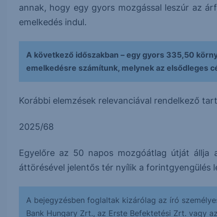
annak, hogy egy gyors mozgással leszúr az árf
emelkedés indul.
A következő időszakban – egy gyors 335,50 körny
emelkedésre számítunk, melynek az elsődleges c
Korábbi elemzések relevanciával rendelkező tar
2025/68
Egyelőre az 50 napos mozgóátlag útját állja 
áttörésével jelentős tér nyílik a forintgyengülés 
A bejegyzésben foglaltak kizárólag az író személye
Bank Hungary Zrt., az Erste Befektetési Zrt. vagy a