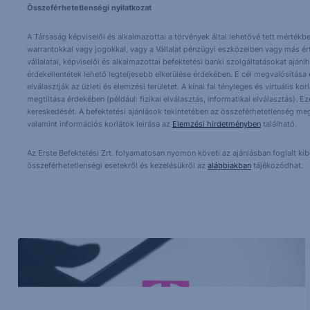
Összeférhetetlenségi nyilatkozat
A Társaság képviselői és alkalmazottai a törvények által lehetővé tett mértékben
warrantokkal vagy jogokkal, vagy a Vállalat pénzügyi eszközeiben vagy más ér
vállalatai, képviselői és alkalmazottai befektetési banki szolgáltatásokat ajá
érdekellentétek lehető legteljesebb elkerülése érdekében. E cél megvalósítása ér
elválasztják az üzleti és elemzési területet. A kínai fal tényleges és virtuális k
megtiltása érdekében (például: fizikai elválasztás, informatikai elválasztás).
kereskedését. A befektetési ajánlások tekintetében az összeférhetetlenség meg
valamint információs korlátok leírása az
Elemzési hirdetményben
található.
Az Erste Befektetési Zrt. folyamatosan nyomon követi az ajánlásban foglalt ki
összeférhetetlenségi esetekről és kezelésükről az
alábbiakban
tájékozódhat.