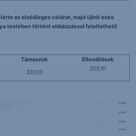
rte az elsődleges célárat, majd újból esés
tya testében történt oldalazással feleltethető
Támaszok
Ellenállások
353,10
333,10