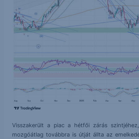
Visszakerült a piac a hétfői zárás szintjéh
mozgóátlag továbbra is útját állta az emelkedé