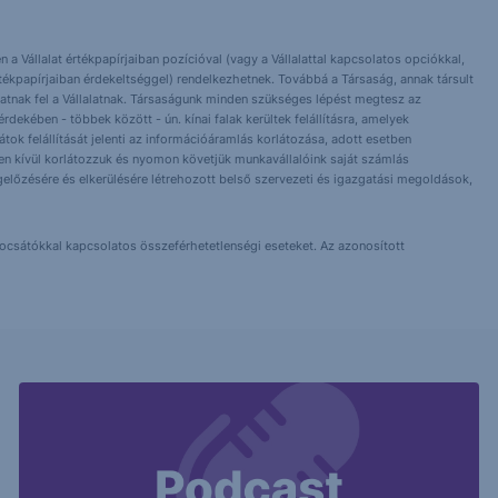
 a Vállalat értékpapírjaiban pozícióval (vagy a Vállalattal kapcsolatos opciókkal,
tékpapírjaiban érdekeltséggel) rendelkezhetnek. Továbbá a Társaság, annak társult
nlhatnak fel a Vállalatnak. Társaságunk minden szükséges lépést megtesz az
dekében - többek között - ún. kínai falak kerültek felállításra, amelyek
orlátok felállítását jelenti az információáramlás korlátozása, adott esetben
 Ezen kívül korlátozzuk és nyomon követjük munkavállalóink saját számlás
előzésére és elkerülésére létrehozott belső szervezeti és igazgatási megoldások,
bocsátókkal kapcsolatos összeférhetetlenségi eseteket. Az azonosított