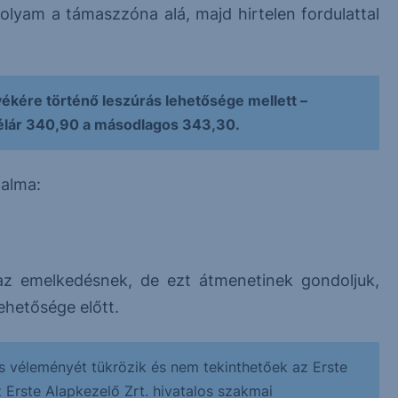
olyam a támaszzóna alá, majd hirtelen fordulattal
ékére történő leszúrás lehetősége mellett –
élár 340,90 a másodlagos 343,30.
talma:
az emelkedésnek, de ezt átmenetinek gondoljuk,
lehetősége előtt.
s véleményét tükrözik és nem tekinthetőek az Erste
z Erste Alapkezelő Zrt. hivatalos szakmai