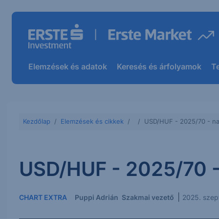
Elemzések és adatok
Keresés és árfolyamok
T
Kezdőlap
Elemzések és cikkek
USD/HUF - 2025/70 - na
USD/HUF - 2025/70 -
|
CHART EXTRA
Puppi Adrián
Szakmai vezető
2025. sze