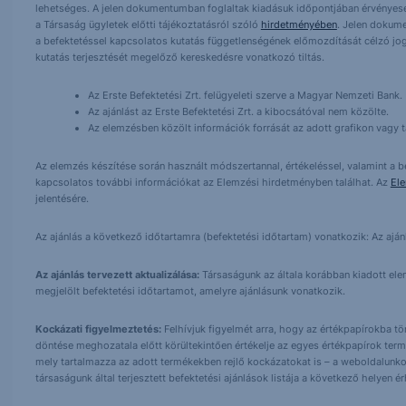
lehetséges. A jelen dokumentumban foglaltak kiadásuk időpontjában érvényese
a Társaság ügyletek előtti tájékoztatásról szóló
hirdetményében
. Jelen dokum
a befektetéssel kapcsolatos kutatás függetlenségének előmozdítását célzó jog
kutatás terjesztését megelőző kereskedésre vonatkozó tiltás.
Az Erste Befektetési Zrt. felügyeleti szerve a Magyar Nemzeti Bank.
Az ajánlást az Erste Befektetési Zrt. a kibocsátóval nem közölte.
Az elemzésben közölt információk forrását az adott grafikon vagy tá
Az elemzés készítése során használt módszertannal, értékeléssel, valamint a be
kapcsolatos további információkat az Elemzési hirdetményben találhat. Az
El
jelentésére.
Az ajánlás a következő időtartamra (befektetési időtartam) vonatkozik: Az aján
Az ajánlás tervezett aktualizálása:
Társaságunk az általa korábban kiadott elemz
megjelölt befektetési időtartamot, amelyre ajánlásunk vonatkozik.
Kockázati figyelmeztetés:
Felhívjuk figyelmét arra, hogy az értékpapírokba t
döntése meghozatala előtt körültekintően értékelje az egyes értékpapírok term
mely tartalmazza az adott termékekben rejlő kockázatokat is – a weboldalunko
társaságunk által terjesztett befektetési ajánlások listája a következő helyen 