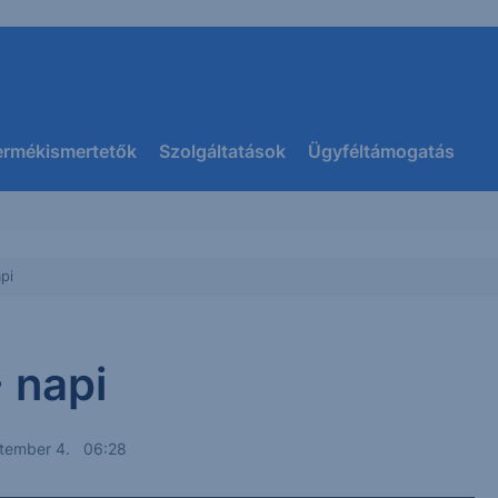
ermékismertetők
Szolgáltatások
Ügyféltámogatás
pi
 napi
ptember 4. 06:28