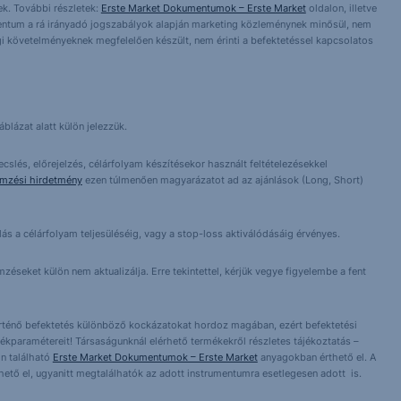
k. További részletek:
Erste Market Dokumentumok – Erste Market
oldalon, illetve
entum a rá irányadó jogszabályok alapján marketing közleménynek minősül, nem
i követelményeknek megfelelően készült, nem érinti a befektetéssel kapcsolatos
blázat alatt külön jelezzük.
cslés, előrejelzés, célárfolyam készítésekor használt feltételezésekkel
emzési hirdetmény
ezen túlmenően magyarázatot ad az ajánlások (Long, Short)
lás a célárfolyam teljesüléséig, vagy a stop-loss aktiválódásáig érvényes.
éseket külön nem aktualizálja. Erre tekintettel, kérjük vegye figyelembe a fent
örténő befektetés különböző kockázatokat hordoz magában, ezért befektetési
ékparamétereit! Társaságunknál elérhető termékekről részletes tájékoztatás –
n található
Erste Market Dokumentumok – Erste Market
anyagokban érthető el. A
érhető el, ugyanitt megtalálhatók az adott instrumentumra esetlegesen adott is.