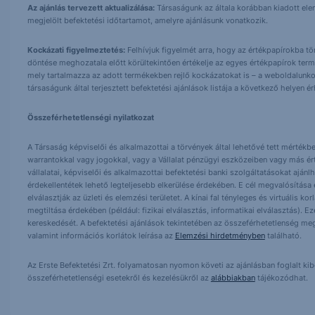
Az ajánlás tervezett aktualizálása:
Társaságunk az általa korábban kiadott elemz
megjelölt befektetési időtartamot, amelyre ajánlásunk vonatkozik.
Kockázati figyelmeztetés:
Felhívjuk figyelmét arra, hogy az értékpapírokba t
döntése meghozatala előtt körültekintően értékelje az egyes értékpapírok term
mely tartalmazza az adott termékekben rejlő kockázatokat is – a weboldalunko
társaságunk által terjesztett befektetési ajánlások listája a következő helyen 
Összeférhetetlenségi nyilatkozat
A Társaság képviselői és alkalmazottai a törvények által lehetővé tett mértékben
warrantokkal vagy jogokkal, vagy a Vállalat pénzügyi eszközeiben vagy más ér
vállalatai, képviselői és alkalmazottai befektetési banki szolgáltatásokat ajá
érdekellentétek lehető legteljesebb elkerülése érdekében. E cél megvalósítása ér
elválasztják az üzleti és elemzési területet. A kínai fal tényleges és virtuális k
megtiltása érdekében (például: fizikai elválasztás, informatikai elválasztás).
kereskedését. A befektetési ajánlások tekintetében az összeférhetetlenség meg
valamint információs korlátok leírása az
Elemzési hirdetményben
található.
Az Erste Befektetési Zrt. folyamatosan nyomon követi az ajánlásban foglalt ki
összeférhetetlenségi esetekről és kezelésükről az
alábbiakban
tájékozódhat.