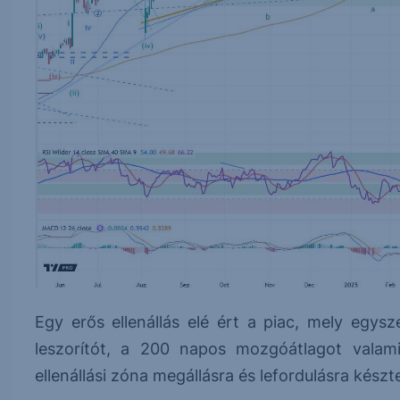
Egy erős ellenállás elé ért a piac, mely egysze
leszorítót, a 200 napos mozgóátlagot valamin
ellenállási zóna megállásra és lefordulásra készt