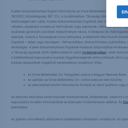
A jelen dokumentumban foglalt információk az Erste Befektetési Zrt. (székhely:
Elf
19/2002; tőzsdetagság: BÉT Zrt.; a továbbiakban: Társaság) által hitelesnek t
felelősséget nem vállal. A jelen dokumentumban foglaltak nem minősíthetők be
vételére, eladására vonatkozó felhívásnak vagy ajánlatnak. Felhívjuk szíves fig
nyújtanak garanciát a jövőbeli teljesítményre nézve. A tőkepiaci és makrogazd
alakítják, melyre a Társaságnak nincs befolyása, a befektető által hozott dö
foglaltak – teljes vagy részleges – felhasználása, többszörözése, publikálása,
lehetséges. A jelen dokumentumban foglaltak kiadásuk időpontjában érvényese
a Társaság ügyletek előtti tájékoztatásról szóló
hirdetményében
. Jelen dokum
a befektetéssel kapcsolatos kutatás függetlenségének előmozdítását célzó jog
kutatás terjesztését megelőző kereskedésre vonatkozó tiltás.
Az Erste Befektetési Zrt. felügyeleti szerve a Magyar Nemzeti Bank.
Az ajánlást az Erste Befektetési Zrt. a kibocsátóval nem közölte.
Az elemzésben közölt információk forrását az adott grafikon vagy tá
Az elemzés készítése során használt módszertannal, értékeléssel, valamint a be
kapcsolatos további információkat az Elemzési hirdetményben találhat. Az
El
jelentésére.
Az ajánlás a következő időtartamra (befektetési időtartam) vonatkozik: Az aján