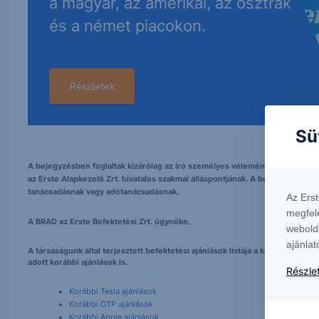
a magyar, az amerikai, az osztrák
és a német piacokon.
Részletek
Sü
A bejegyzésben foglaltak kizárólag az író személyes véleményét tükrözik és
az Erste Alapkezelő Zrt. hivatalos szakmai álláspontjának. A bejegyzés tarta
tanácsadásnak vagy adótanácsadásnak.
Az Ers
megfel
A BRAD az Erste Befektetési Zrt. ügynöke.
webold
ajánlat
A társaságunk által terjesztett befektetési ajánlások listája a következő h
adott korábbi ajánlások is.
Részlet
Korábbi Tesla ajánlások
Korábbi OTP ajánlások
Korábbi Apple ajánlások