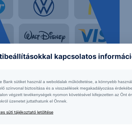
tibeállításokkal kapcsolatos informác
 nem tekinthetőek az Erste Bank Hungary Zrt., az Erste Befektetési Zrt. vagy
lma nem minősül befektetési ajánlatnak, ajánlattételi felhívásnak, befektetési
te Bank sütiket használ a weboldalak működtetése, a könnyebb használ
elő színvonal biztosítása és a visszaélések megakadályozása érdekébe
alon végzett tevékenységek nyomon követésével kifejezetten az Önt é
okról üzenetet juttathatunk el Önnek.
elyen érhető el, ugyanitt megtalálható az adott intstrumentumra esetlegesen
es süti tájékoztató letöltése