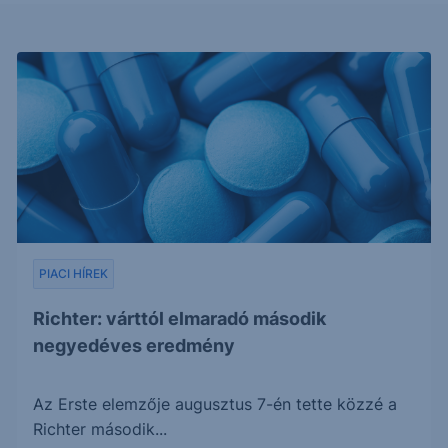
PIACI HÍREK
Richter: várttól elmaradó második
negyedéves eredmény
Az Erste elemzője augusztus 7-én tette közzé a
Richter második...