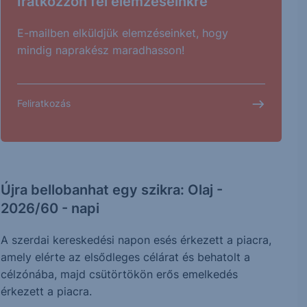
Iratkozzon fel elemzéseinkre
E-mailben elküldjük elemzéseinket, hogy
mindig naprakész maradhasson!
Feliratkozás
Újra bellobanhat egy szikra: Olaj -
2026/60 - napi
A szerdai kereskedési napon esés érkezett a piacra,
amely elérte az elsődleges célárat és behatolt a
célzónába, majd csütörtökön erős emelkedés
érkezett a piacra.