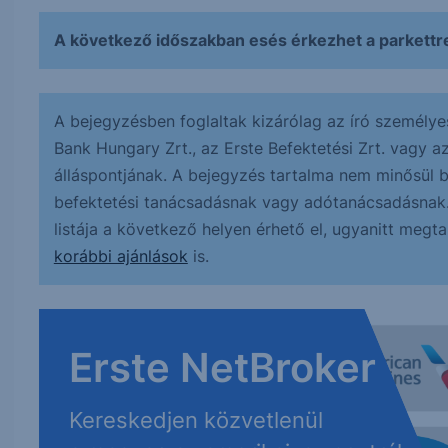
A következő időszakban esés érkezhet a parkettre,
A bejegyzésben foglaltak kizárólag az író személye
Bank Hungary Zrt., az Erste Befektetési Zrt. vagy a
álláspontjának. A bejegyzés tartalma nem minősül bef
befektetési tanácsadásnak vagy adótanácsadásnak. A
listája a következő helyen érhető el, ugyanitt megt
korábbi ajánlások
is.
Erste NetBroker
Kereskedjen közvetlenül