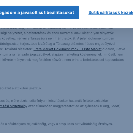
 1138 Budapest, Népfürdő u. 24-26.; tev. eng. szám: E-III/324/2008 és III/75.005-
ogadom a javasolt sütibeállításokat
Sütibeállítások keze
artott forrásokon alapulnak, de azokért a Társaság szavatosságot vagy
fektetésre való ösztönzésnek, befektetési tanácsadásnak, értékpapír jegyzésére,
yelmét arra, hogy a múltbeli teljesítmények, illetve jövőbeli becslések nem
asági helyzetet, a befektetések és azok hozamai alakulását olyan tényezők
ntés következményei a Társaságra nem háríthatók át. A jelen dokumentumban
 átdolgozása, terjesztése kizárólag a Társaság előzetes írásos engedélyével
k. További részletek:
Erste Market Dokumentumok – Erste Market
oldalon, illetve
entum a rá irányadó jogszabályok alapján marketing közleménynek minősül, nem
i követelményeknek megfelelően készült, nem érinti a befektetéssel kapcsolatos
blázat alatt külön jelezzük.
cslés, előrejelzés, célárfolyam készítésekor használt feltételezésekkel
emzési hirdetmény
ezen túlmenően magyarázatot ad az ajánlások (Long, Short)
lás a célárfolyam teljesüléséig, vagy a stop-loss aktiválódásáig érvényes.