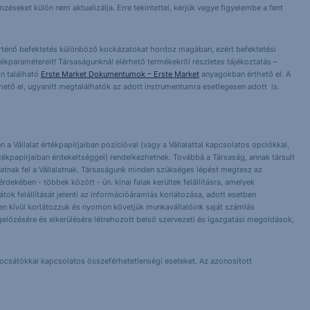
éseket külön nem aktualizálja. Erre tekintettel, kérjük vegye figyelembe a fent
örténő befektetés különböző kockázatokat hordoz magában, ezért befektetési
ékparamétereit! Társaságunknál elérhető termékekről részletes tájékoztatás –
n található
Erste Market Dokumentumok – Erste Market
anyagokban érthető el. A
érhető el, ugyanitt megtalálhatók az adott instrumentumra esetlegesen adott is.
 a Vállalat értékpapírjaiban pozícióval (vagy a Vállalattal kapcsolatos opciókkal,
tékpapírjaiban érdekeltséggel) rendelkezhetnek. Továbbá a Társaság, annak társult
nlhatnak fel a Vállalatnak. Társaságunk minden szükséges lépést megtesz az
dekében - többek között - ún. kínai falak kerültek felállításra, amelyek
orlátok felállítását jelenti az információáramlás korlátozása, adott esetben
 Ezen kívül korlátozzuk és nyomon követjük munkavállalóink saját számlás
előzésére és elkerülésére létrehozott belső szervezeti és igazgatási megoldások,
bocsátókkal kapcsolatos összeférhetetlenségi eseteket. Az azonosított