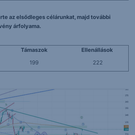
érte az elsődleges célárunkat, majd további
zvény árfolyama.
Támaszok
Ellenállások
199
222