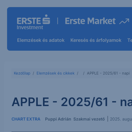
Elemzések és adatok
Keresés és árfolyamok
T
Kezdőlap
Elemzések és cikkek
APPLE - 2025/61 - napi
APPLE - 2025/61 - na
|
CHART EXTRA
Puppi Adrián
Szakmai vezető
2025. augu