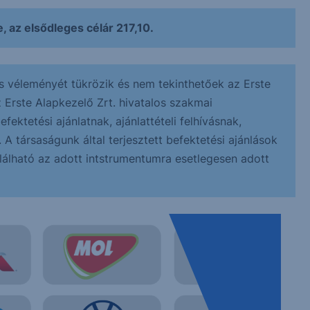
 az elsődleges célár 217,10.
s véleményét tükrözik és nem tekinthetőek az Erste
z Erste Alapkezelő Zrt. hivatalos szakmai
ektetési ajánlatnak, ajánlattételi felhívásnak,
 társaságunk által terjesztett befektetési ajánlások
alálható az adott intstrumentumra esetlegesen adott