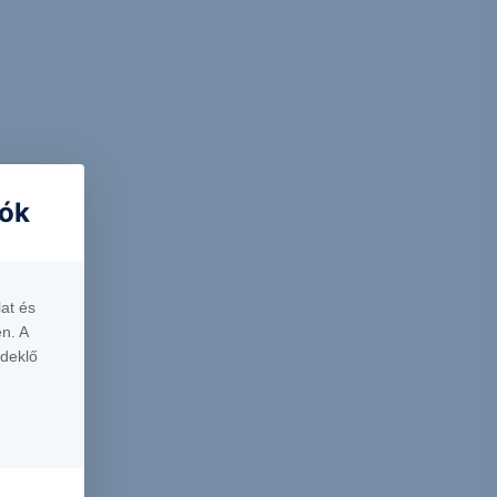
iók
at és
n. A
rdeklő