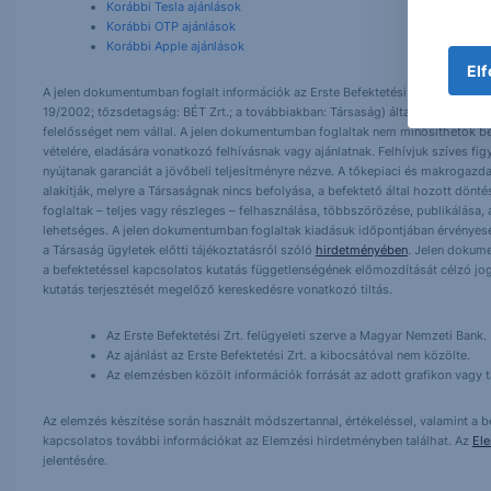
Korábbi Tesla ajánlások
Korábbi OTP ajánlások
Korábbi Apple ajánlások
Elf
A jelen dokumentumban foglalt információk az Erste Befektetési Zrt. (székhely:
19/2002; tőzsdetagság: BÉT Zrt.; a továbbiakban: Társaság) által hitelesnek t
felelősséget nem vállal. A jelen dokumentumban foglaltak nem minősíthetők be
vételére, eladására vonatkozó felhívásnak vagy ajánlatnak. Felhívjuk szíves fig
nyújtanak garanciát a jövőbeli teljesítményre nézve. A tőkepiaci és makrogazd
alakítják, melyre a Társaságnak nincs befolyása, a befektető által hozott dö
foglaltak – teljes vagy részleges – felhasználása, többszörözése, publikálása,
lehetséges. A jelen dokumentumban foglaltak kiadásuk időpontjában érvényese
a Társaság ügyletek előtti tájékoztatásról szóló
hirdetményében
. Jelen dokum
a befektetéssel kapcsolatos kutatás függetlenségének előmozdítását célzó jog
kutatás terjesztését megelőző kereskedésre vonatkozó tiltás.
Az Erste Befektetési Zrt. felügyeleti szerve a Magyar Nemzeti Bank.
Az ajánlást az Erste Befektetési Zrt. a kibocsátóval nem közölte.
Az elemzésben közölt információk forrását az adott grafikon vagy tá
Az elemzés készítése során használt módszertannal, értékeléssel, valamint a be
kapcsolatos további információkat az Elemzési hirdetményben találhat. Az
El
jelentésére.