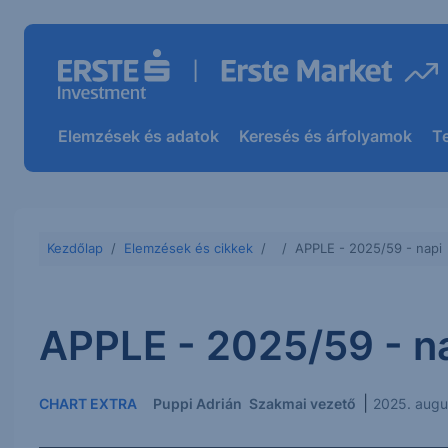
Elemzések és adatok
Keresés és árfolyamok
T
Kezdőlap
Elemzések és cikkek
APPLE - 2025/59 - napi
APPLE - 2025/59 - n
|
CHART EXTRA
Puppi Adrián
Szakmai vezető
2025. augu