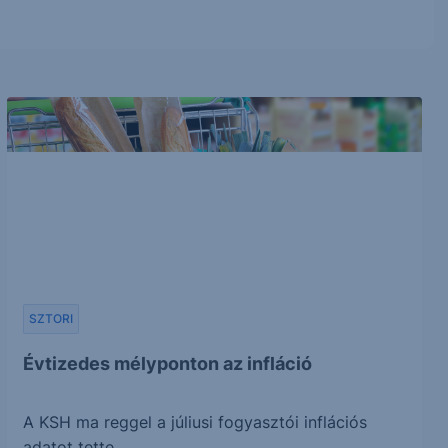
SZTORI
Évtizedes mélyponton az infláció
A KSH ma reggel a júliusi fogyasztói inflációs
adatot tette...