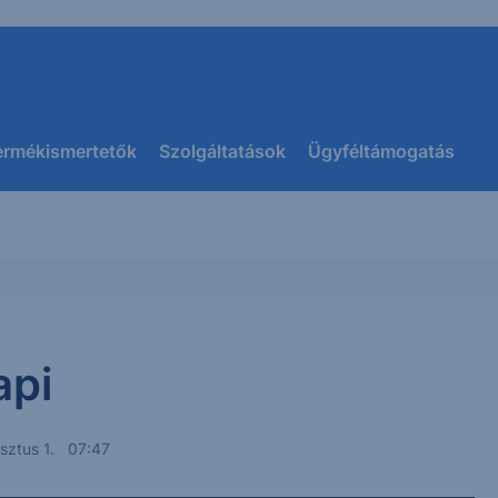
ermékismertetők
Szolgáltatások
Ügyféltámogatás
api
sztus 1. 07:47