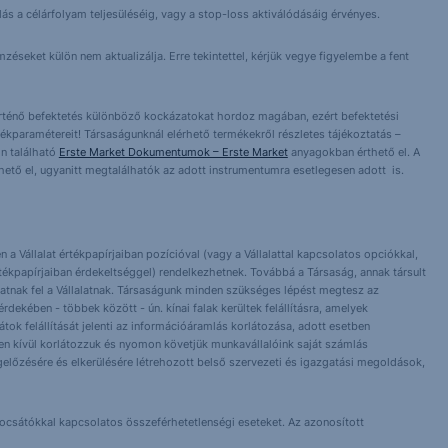
lás a célárfolyam teljesüléséig, vagy a stop-loss aktiválódásáig érvényes.
éseket külön nem aktualizálja. Erre tekintettel, kérjük vegye figyelembe a fent
örténő befektetés különböző kockázatokat hordoz magában, ezért befektetési
ékparamétereit! Társaságunknál elérhető termékekről részletes tájékoztatás –
n található
Erste Market Dokumentumok – Erste Market
anyagokban érthető el. A
érhető el, ugyanitt megtalálhatók az adott instrumentumra esetlegesen adott is.
 a Vállalat értékpapírjaiban pozícióval (vagy a Vállalattal kapcsolatos opciókkal,
tékpapírjaiban érdekeltséggel) rendelkezhetnek. Továbbá a Társaság, annak társult
nlhatnak fel a Vállalatnak. Társaságunk minden szükséges lépést megtesz az
dekében - többek között - ún. kínai falak kerültek felállításra, amelyek
orlátok felállítását jelenti az információáramlás korlátozása, adott esetben
 Ezen kívül korlátozzuk és nyomon követjük munkavállalóink saját számlás
előzésére és elkerülésére létrehozott belső szervezeti és igazgatási megoldások,
bocsátókkal kapcsolatos összeférhetetlenségi eseteket. Az azonosított