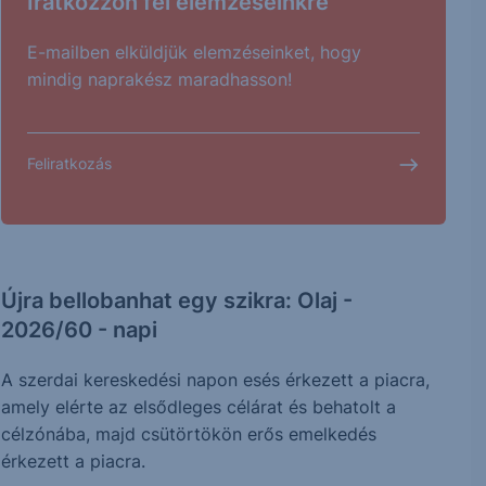
Iratkozzon fel elemzéseinkre
E-mailben elküldjük elemzéseinket, hogy
mindig naprakész maradhasson!
Feliratkozás
Újra bellobanhat egy szikra: Olaj -
2026/60 - napi
A szerdai kereskedési napon esés érkezett a piacra,
amely elérte az elsődleges célárat és behatolt a
célzónába, majd csütörtökön erős emelkedés
érkezett a piacra.