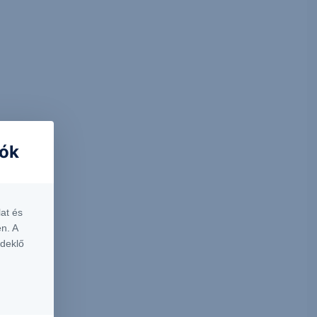
iók
at és
n. A
rdeklő