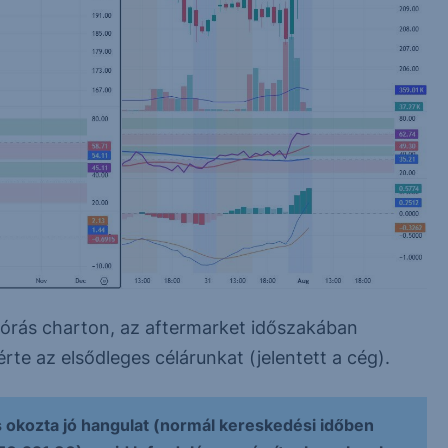
z órás charton, az aftermarket időszakában
rte az elsődleges célárunkat (jelentett a cég).
okozta jó hangulat (normál kereskedési időben