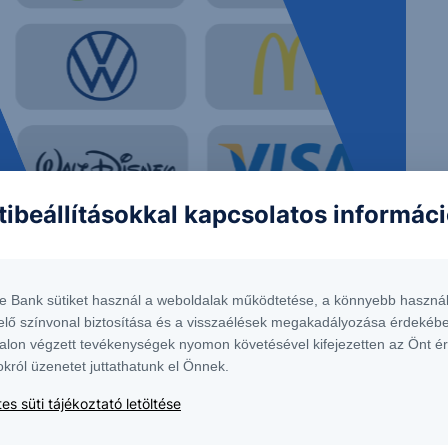
tibeállításokkal kapcsolatos informác
 nem tekinthetőek az Erste Bank Hungary Zrt., az Erste Befektetési Zrt. vagy
lma nem minősül befektetési ajánlatnak, ajánlattételi felhívásnak, befektetési
te Bank sütiket használ a weboldalak működtetése, a könnyebb használ
elő színvonal biztosítása és a visszaélések megakadályozása érdekébe
alon végzett tevékenységek nyomon követésével kifejezetten az Önt é
okról üzenetet juttathatunk el Önnek.
elyen érhető el, ugyanitt megtalálható az adott intstrumentumra esetlegesen
es süti tájékoztató letöltése