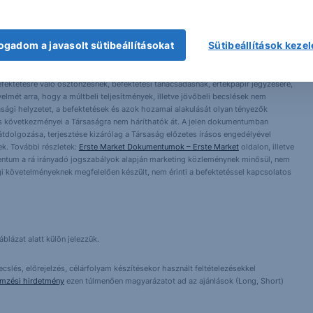
ogadom a javasolt sütibeállításokat
Sütibeállítások keze
 1138 Budapest, Népfürdő u. 24-26.; tev. eng. szám: E-III/324/2008 és III/75.005-
artott forrásokon alapulnak, de azokért a Társaság szavatosságot vagy
fektetésre való ösztönzésnek, befektetési tanácsadásnak, értékpapír jegyzésére,
yelmét arra, hogy a múltbeli teljesítmények, illetve jövőbeli becslések nem
asági helyzetet, a befektetések és azok hozamai alakulását olyan tényezők
ntés következményei a Társaságra nem háríthatók át. A jelen dokumentumban
 átdolgozása, terjesztése kizárólag a Társaság előzetes írásos engedélyével
k. További részletek:
Erste Market Dokumentumok – Erste Market
oldalon, illetve
entum a rá irányadó jogszabályok alapján marketing közleménynek minősül, nem
i követelményeknek megfelelően készült, nem érinti a befektetéssel kapcsolatos
blázat alatt külön jelezzük.
cslés, előrejelzés, célárfolyam készítésekor használt feltételezésekkel
emzési hirdetmény
ezen túlmenően magyarázatot ad az ajánlások (Long, Short)