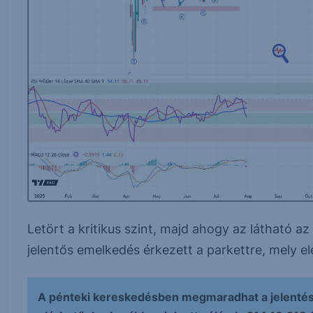
Letört a kritikus szint, majd ahogy az látható a
jelentős emelkedés érkezett a parkettre, mely elé
A pénteki kereskedésben megmaradhat a jelentés 