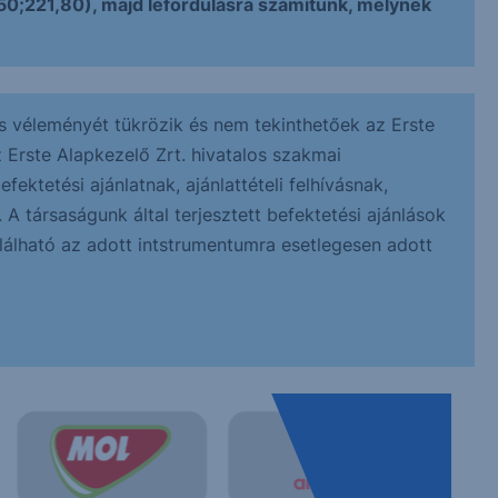
,50;221,80), majd lefordulásra számítunk, melynek
s véleményét tükrözik és nem tekinthetőek az Erste
z Erste Alapkezelő Zrt. hivatalos szakmai
ektetési ajánlatnak, ajánlattételi felhívásnak,
 társaságunk által terjesztett befektetési ajánlások
alálható az adott intstrumentumra esetlegesen adott