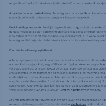
Az ajánlás a következő időtartamra (befektetési időtartam) vonatkozik: Az aján
Az ajánlás tervezett aktualizálása:
Társaságunk az általa korábban kiadott elemz
megjelölt befektetési időtartamot, amelyre ajánlásunk vonatkozik.
Kockázati figyelmeztetés:
Felhívjuk figyelmét arra, hogy az értékpapírokba t
döntése meghozatala előtt körültekintően értékelje az egyes értékpapírok term
mely tartalmazza az adott termékekben rejlő kockázatokat is – a weboldalunko
társaságunk által terjesztett befektetési ajánlások listája a következő helyen 
Összeférhetetlenségi nyilatkozat
A Társaság képviselői és alkalmazottai a törvények által lehetővé tett mértékben
warrantokkal vagy jogokkal, vagy a Vállalat pénzügyi eszközeiben vagy más ér
vállalatai, képviselői és alkalmazottai befektetési banki szolgáltatásokat ajá
érdekellentétek lehető legteljesebb elkerülése érdekében. E cél megvalósítása ér
elválasztják az üzleti és elemzési területet. A kínai fal tényleges és virtuális k
megtiltása érdekében (például: fizikai elválasztás, informatikai elválasztás).
kereskedését. A befektetési ajánlások tekintetében az összeférhetetlenség meg
valamint információs korlátok leírása az
Elemzési hirdetményben
található.
Az Erste Befektetési Zrt. folyamatosan nyomon követi az ajánlásban foglalt ki
összeférhetetlenségi esetekről és kezelésükről az
alábbiakban
tájékozódhat.