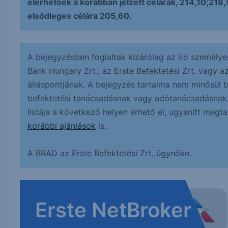
elérhetőek a korábban jelzett célárak, 214,10;218
elsődleges célára 205,60.
A bejegyzésben foglaltak kizárólag az író személye
Bank Hungary Zrt., az Erste Befektetési Zrt. vagy a
álláspontjának. A bejegyzés tartalma nem minősül bef
befektetési tanácsadásnak vagy adótanácsadásnak. A
listája a következő helyen érhető el, ugyanitt megt
korábbi ajánlások
is.
A BRAD az Erste Befektetési Zrt. ügynöke.
Erste NetBroker