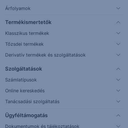
401,30;
Napos
394,50
Árfolyamok
404,70
Termékismertetők
Klasszikus termékek
Tőzsdei termékek
Derivatív termékek és szolgáltatások
Szolgáltatások
Számlatípusok
Online kereskedés
Tanácsadási szolgáltatás
Letört a támasz, igaz a letörést követő kereskedési
napon vissza is húzták a támaszzónába az
Ügyféltámogatás
árfolyamot. Leszúrt az RSI indikátor a fenntartható
Dokumentumok és tájékoztatások
bear zónába, ami a legtöbb esetben azt jelenti,