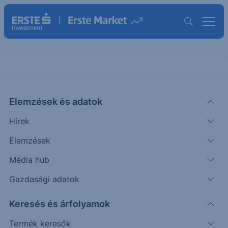
EUR/HUF - 2025/59 - napi
Elemzések és adatok
CHART EXTRA
Hírek
|
Puppi Adrián
Szakmai vezető
2025. július 29. 08:58
Elemzések
Média hub
Az elmúlt időszakban kiesett a sávból az árfolyam.
Gazdasági adatok
Keresés és árfolyamok
Timeframe
Irány
Támaszok
Ellenállások
Termék keresők