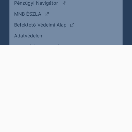
(külső oldalra ugrik)
Pénzügyi Navigátor
(külső oldalra ugrik)
MNB ÉSZLA
(külső oldalra ugrik)
Befektető Védelmi Alap
Adatvédelem
(külső oldalra ugrik)
Visszaélés bejelentése
Karrier