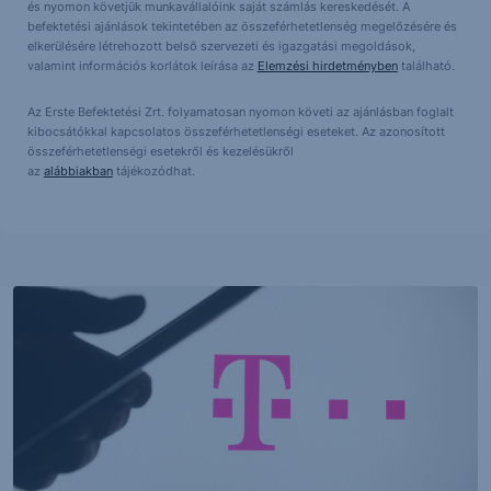
és nyomon követjük munkavállalóink saját számlás kereskedését. A
befektetési ajánlások tekintetében az összeférhetetlenség megelőzésére és
elkerülésére létrehozott belső szervezeti és igazgatási megoldások,
valamint információs korlátok leírása az
Elemzési hirdetményben
található.
Az Erste Befektetési Zrt. folyamatosan nyomon követi az ajánlásban foglalt
kibocsátókkal kapcsolatos összeférhetetlenségi eseteket. Az azonosított
összeférhetetlenségi esetekről és kezelésükről
az
alábbiakban
tájékozódhat.