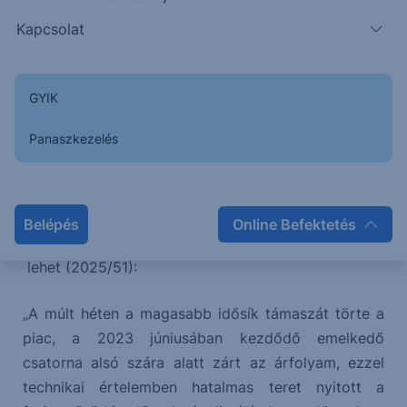
hogy további bear (forinterő) folytatás érkezhet,
Kapcsolat
statisztikailag nagyobb eséllyel. A nagyobb idősík
(hetes) indikátorképe alapján azonban erős támasz
található pár forinttal ezek alatt a szintek alatt, így
GYIK
a nagyobb trendszint erőteljes támogatásának
Panaszkezelés
hiányában ez a mozgás valószínűleg nem jut
messzire.
A teljes kép átfogó megértéséhez a korábban tett
Belépés
Online Befektetés
megjegyzésünknek most különösen nagy szerepe
lehet (2025/51):
„A múlt héten a magasabb idősík támaszát törte a
piac, a 2023 júniusában kezdődő emelkedő
csatorna alsó szára alatt zárt az árfolyam, ezzel
technikai értelemben hatalmas teret nyitott a