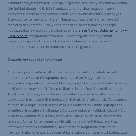
Kockázati figyelmeztetés:
Felhívjuk figyelmét arra, hogy az értékpapírokba
történő befektetés különböző kockázatokat hordoz magában, ezért
befektetési döntése meghozatala előtt körültekintően értékelje az egyes
értékpapírok termékparamétereit! Társaságunknál elérhető termékekről
részletes tájékoztatás – mely tartalmazza az adott termékekben rejlő
kockázatokat is – a weboldalunkon található
Erste Market Dokumentumok –
Erste Market
anyagokban érthető el. A társaságunk által terjesztett
befektetési ajánlások listája a következő helyen érhető el, ugyanitt
megtalálhatók az adott instrumentumra esetlegesen adott is.
Összeférhetetlenségi nyilatkozat
A Társaság képviselői és alkalmazottai a törvények által lehetővé tett
mértékben a Vállalat értékpapírjaiban pozícióval (vagy a Vállalattal
kapcsolatos opciókkal, warrantokkal vagy jogokkal, vagy a Vállalat pénzügyi
eszközeiben vagy más értékpapírjaiban érdekeltséggel) rendelkezhetnek.
Továbbá a Társaság, annak társult vállalatai, képviselői és alkalmazottai
befektetési banki szolgáltatásokat ajánlhatnak fel a Vállalatnak. Társaságunk
minden szükséges lépést megtesz az érdekellentétek lehető legteljesebb
elkerülése érdekében. E cél megvalósítása érdekében - többek között - ún.
kínai falak kerültek felállításra, amelyek elválasztják az üzleti és elemzési
területet. A kínai fal tényleges és virtuális korlátok felállítását jelenti az
információáramlás korlátozása, adott esetben megtiltása érdekében
(például: fizikai elválasztás, informatikai elválasztás). Ezen kívül korlátozzuk