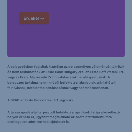
Érdekel
A bejegyzésben foglaltak kizárólag az író személyes véleményét tükrözik
és nem tekinthetőek az Erste Bank Hungary Zrt., az Erste Befektetési Zrt.
vagy az Erste Alapkezelő Zrt. hivatalos szakmai álláspontjának. A
bejegyzés tartalma nem minősül befektetési ajánlatnak, ajánlattételi
felhívásnak, befektetési tanácsadásnak vagy adótanácsadásnak.
A BRAD az Erste Befektetési Zrt. ügynöke.
A társaságunk által terjesztett befektetési ajánlások listája a következő
helyen érhető el, ugyanitt megtalálható az adott intstrumentumra
esetlegesen adott korábbi ajánlások is.