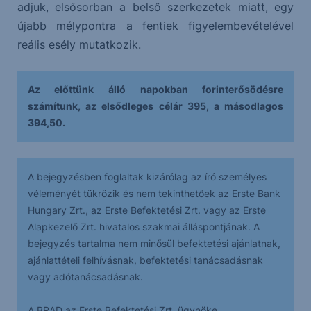
adjuk, elsősorban a belső szerkezetek miatt, egy
újabb mélypontra a fentiek figyelembevételével
reális esély mutatkozik.
Az előttünk álló napokban forinterősödésre
számítunk, az elsődleges célár 395, a másodlagos
394,50.
A bejegyzésben foglaltak kizárólag az író személyes
véleményét tükrözik és nem tekinthetőek az Erste Bank
Hungary Zrt., az Erste Befektetési Zrt. vagy az Erste
Alapkezelő Zrt. hivatalos szakmai álláspontjának. A
bejegyzés tartalma nem minősül befektetési ajánlatnak,
ajánlattételi felhívásnak, befektetési tanácsadásnak
vagy adótanácsadásnak.
A BRAD az Erste Befektetési Zrt. ügynöke.