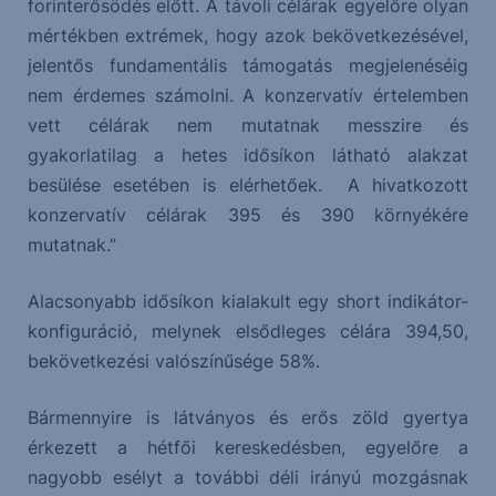
forinterősödés előtt. A távoli célárak egyelőre olyan
mértékben extrémek, hogy azok bekövetkezésével,
jelentős fundamentális támogatás megjelenéséig
nem érdemes számolni. A konzervatív értelemben
vett célárak nem mutatnak messzire és
gyakorlatilag a hetes idősíkon látható alakzat
besülése esetében is elérhetőek. A hivatkozott
konzervatív célárak 395 és 390 környékére
mutatnak.”
Alacsonyabb idősíkon kialakult egy short indikátor-
konfiguráció, melynek elsődleges célára 394,50,
bekövetkezési valószínűsége 58%.
Bármennyire is látványos és erős zöld gyertya
érkezett a hétfői kereskedésben, egyelőre a
nagyobb esélyt a további déli irányú mozgásnak