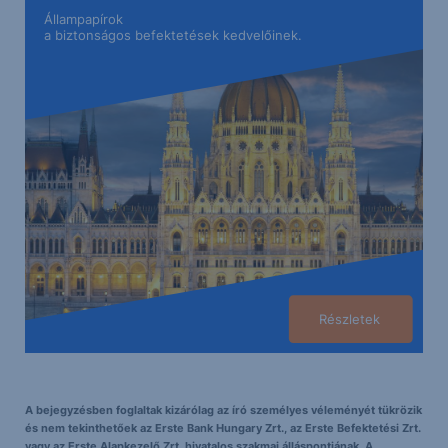
Állampapírok
a biztonságos befektetések kedvelőinek.
Részletek
A bejegyzésben foglaltak kizárólag az író személyes véleményét tükrözik
és nem tekinthetőek az Erste Bank Hungary Zrt., az Erste Befektetési Zrt.
vagy az Erste Alapkezelő Zrt. hivatalos szakmai álláspontjának. A