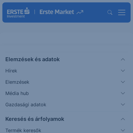
DAX - 2025/58 - napi
Elemzések és adatok
CHART EXTRA
Hírek
|
Puppi Adrián
Szakmai vezető
2025. július 24. 07:48
Elemzések
Média hub
Az elmúlt napokban esés érkezett a piacra, mely
Gazdasági adatok
23.921-ig jutott, mintegy 100 ponttal elmaradva
Keresés és árfolyamok
célárunktól.
Termék keresők