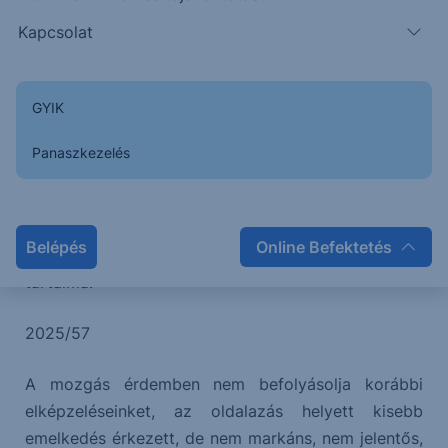
illeszkedne a vázolt diagonál verzióba, ebben az
Kapcsolat
esetben emelkedés érkezhet a következő
időszakban a piacra, elkészülhetett az ék második
hulláma.
GYIK
Panaszkezelés
Az előttünk álló napokban emelkedésre számítunk,
melynek elsődleges célára 24.501.
Belépés
Online Befektetés
Korábbi elemzések relevanciával rendelkező
tartalma:
2025/57
A mozgás érdemben nem befolyásolja korábbi
elképzeléseinket, az oldalazás helyett kisebb
emelkedés érkezett, de nem markáns, nem jelentős,