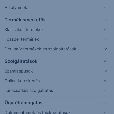
Árfolyamok
Timeframe
Irány
Támaszok
Ellenállások
Napos
23.554
24.500
Termékismertetők
Klasszikus termékek
Tőzsdei termékek
Derivatív termékek és szolgáltatások
Szolgáltatások
Számlatípusok
Online kereskedés
Tanácsadási szolgáltatás
Ügyféltámogatás
Az 50 napos mozgóátlag útját állta az esésnek,
Dokumentumok és tájékoztatások
megpattanni látszik róla az árfolyam. A mozgás