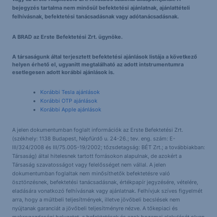
bejegyzés tartalma nem minősül befektetési ajánlatnak, ajánlattételi
felhívásnak, befektetési tanácsadásnak vagy adótanácsadásnak.
A BRAD az Erste Befektetési Zrt. ügynöke.
A társaságunk által terjesztett befektetési ajánlások listája a következő
helyen érhető el, ugyanitt megtalálható az adott intstrumentumra
esetlegesen adott korábbi ajánlások is.
Korábbi Tesla ajánlások
Korábbi OTP ajánlások
Korábbi Apple ajánlások
A jelen dokumentumban foglalt információk az Erste Befektetési Zrt.
(székhely: 1138 Budapest, Népfürdő u. 24-26.; tev. eng. szám: E-
III/324/2008 és III/75.005-19/2002; tőzsdetagság: BÉT Zrt.; a továbbiakban:
Társaság) által hitelesnek tartott forrásokon alapulnak, de azokért a
Társaság szavatosságot vagy felelősséget nem vállal. A jelen
dokumentumban foglaltak nem minősíthetők befektetésre való
ösztönzésnek, befektetési tanácsadásnak, értékpapír jegyzésére, vételére,
eladására vonatkozó felhívásnak vagy ajánlatnak. Felhívjuk szíves figyelmét
arra, hogy a múltbeli teljesítmények, illetve jövőbeli becslések nem
nyújtanak garanciát a jövőbeli teljesítményre nézve. A tőkepiaci és
makrogazdasági helyzetet, a befektetések és azok hozamai alakulását olyan