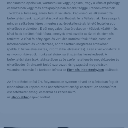
kapcsolatos opciókkal, warrantokkal vagy jogokkal, vagy a Vállalat pénzügyi
eszközeiben vagy más értékpapírjaiban érdekeltséggel) rendelkezhetnek.
Továbbá a Társaság, annak társult vállalatai, képviselői és alkalmazottai
befektetési banki szolgáltatásokat ajánlhatnak fel a Vállalatnak. Társaságunk
minden szükséges lépést megtesz az érdekellentétek lehető legteljesebb
elkerülése érdekében. E cél megvalósítása érdekében - többek között - ún.
kínai falak kerültek felállításra, amelyek elválasztják az üzleti és elemzési
területet. A kínai fal tényleges és virtuális korlátok felállítását jelenti az
információáramlás korlátozása, adott esetben megtiltása érdekében
(például: fizikai elválasztás, informatikai elválasztás). Ezen kívül korlátozzuk
és nyomon követjük munkavállalóink saját számlás kereskedését. A
befektetési ajánlások tekintetében az összeférhetetlenség megelőzésére és
elkerülésére létrehozott belső szervezeti és igazgatási megoldások,
valamint információs korlátok leírása az
Elemzési hirdetményben
található.
Az Erste Befektetési Zrt. folyamatosan nyomon követi az ajánlásban foglalt
kibocsátókkal kapcsolatos összeférhetetlenségi eseteket. Az azonosított
összeférhetetlenségi esetekről és kezelésükről
az
alábbiakban
tájékozódhat.