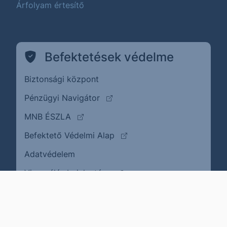
Árfolyam értesítő
Befektetések védelme
Biztonsági központ
(külső oldalra ugrik)
Pénzügyi Navigátor
(külső oldalra ugrik)
MNB ÉSZLA
(külső oldalra ugrik)
Befektető Védelmi Alap
Adatvédelem
(külső oldalra ugrik)
Visszaélés bejelentése