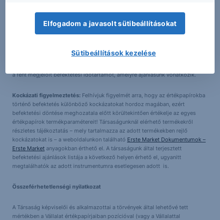
Az ajánlás a következő időtartamra (befektetési időtartam) vonatkozik: Az
Elfogadom a javasolt sütibeállításokat
ajánlás a célárfolyam teljesüléséig, vagy a stop-loss aktiválódásáig
érvényes.
Sütibeállítások kezelése
Az ajánlás tervezett aktualizálása:
Társaságunk az általa korábban kiadott
elemzéseket külön nem aktualizálja. Erre tekintettel, kérjük vegye figyelembe
a fent megjelölt befektetési időtartamot, amelyre ajánlásunk vonatkozik.
Kockázati figyelmeztetés:
Felhívjuk figyelmét arra, hogy az értékpapírokba
történő befektetés különböző kockázatokat hordoz magában, ezért
befektetési döntése meghozatala előtt körültekintően értékelje az egyes
értékpapírok termékparamétereit! Társaságunknál elérhető termékekről
részletes tájékoztatás – mely tartalmazza az adott termékekben rejlő
kockázatokat is – a weboldalunkon található
Erste Market Dokumentumok –
Erste Market
anyagokban érthető el. A társaságunk által terjesztett
befektetési ajánlások listája a következő helyen érhető el, ugyanitt
megtalálhatók az adott instrumentumra esetlegesen adott is.
Összeférhetetlenségi nyilatkozat
A Társaság képviselői és alkalmazottai a törvények által lehetővé tett
mértékben a Vállalat értékpapírjaiban pozícióval (vagy a Vállalattal