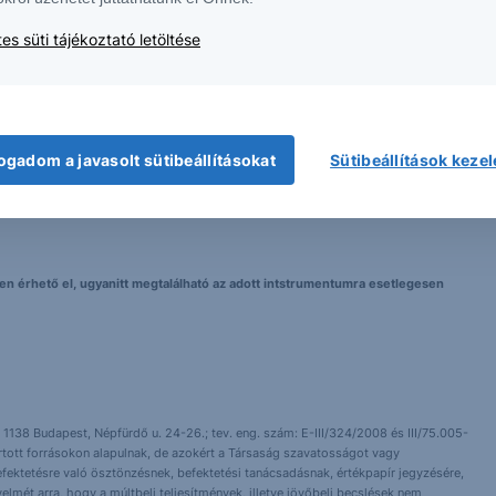
es süti tájékoztató letöltése
 nem tekinthetőek az Erste Bank Hungary Zrt., az Erste Befektetési Zrt. vagy
ogadom a javasolt sütibeállításokat
Sütibeállítások keze
lma nem minősül befektetési ajánlatnak, ajánlattételi felhívásnak, befektetési
elyen érhető el, ugyanitt megtalálható az adott intstrumentumra esetlegesen
 1138 Budapest, Népfürdő u. 24-26.; tev. eng. szám: E-III/324/2008 és III/75.005-
artott forrásokon alapulnak, de azokért a Társaság szavatosságot vagy
fektetésre való ösztönzésnek, befektetési tanácsadásnak, értékpapír jegyzésére,
yelmét arra, hogy a múltbeli teljesítmények, illetve jövőbeli becslések nem