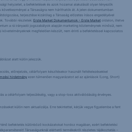
asági helyzetet, a befektetések és azok hozamai alakulását olyan tényezők
ntés következményei a Társaságra nem háríthatók át. A jelen dokumentumban
 átdolgozása, terjesztése kizárólag a Társaság előzetes írásos engedélyével
k. További részletek:
Erste Market Dokumentumok – Erste Market
oldalon, illetve
entum a rá irányadó jogszabályok alapján marketing közleménynek minősül, nem
i követelményeknek megfelelően készült, nem érinti a befektetéssel kapcsolatos
blázat alatt külön jelezzük.
cslés, előrejelzés, célárfolyam készítésekor használt feltételezésekkel
emzési hirdetmény
ezen túlmenően magyarázatot ad az ajánlások (Long, Short)
lás a célárfolyam teljesüléséig, vagy a stop-loss aktiválódásáig érvényes.
éseket külön nem aktualizálja. Erre tekintettel, kérjük vegye figyelembe a fent
örténő befektetés különböző kockázatokat hordoz magában, ezért befektetési
ékparamétereit! Társaságunknál elérhető termékekről részletes tájékoztatás –