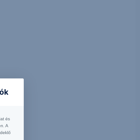
iók
at és
n. A
rdeklő