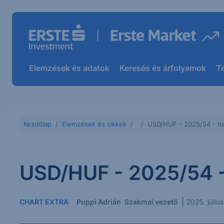
Elemzések és adatok
Keresés és árfolyamok
T
Kezdőlap
Elemzések és cikkek
USD/HUF - 2025/54 - na
USD/HUF - 2025/54 -
|
CHART EXTRA
Puppi Adrián
Szakmai vezető
2025. júliu