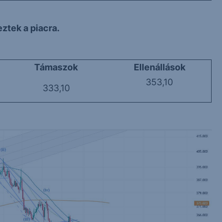
ztek a piacra.
Támaszok
Ellenállások
353,10
333,10