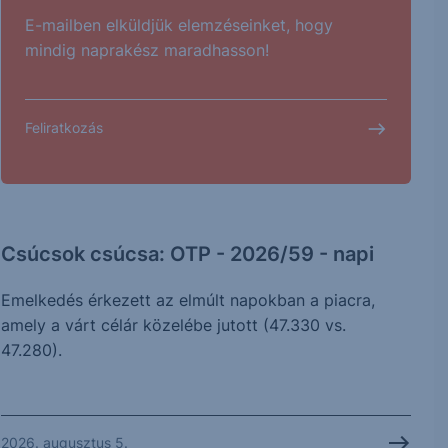
E-mailben elküldjük elemzéseinket, hogy
mindig naprakész maradhasson!
Feliratkozás
Csúcsok csúcsa: OTP - 2026/59 - napi
Emelkedés érkezett az elmúlt napokban a piacra,
amely a várt célár közelébe jutott (47.330 vs.
47.280).
2026. augusztus 5.