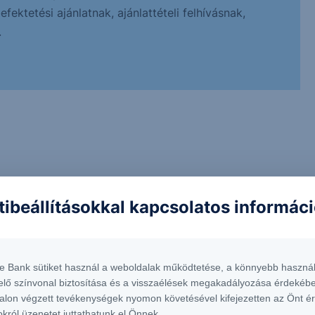
ektetési ajánlatnak, ajánlattételi felhívásnak,
.
tibeállításokkal kapcsolatos informác
te Bank sütiket használ a weboldalak működtetése, a könnyebb használ
elő színvonal biztosítása és a visszaélések megakadályozása érdekébe
alon végzett tevékenységek nyomon követésével kifejezetten az Önt é
okról üzenetet juttathatunk el Önnek.