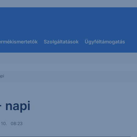
ermékismertetők
Szolgáltatások
Ügyféltámogatás
pi
 napi
s 10. 08:23