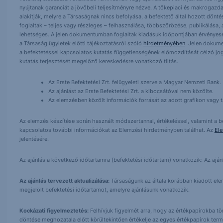
nyújtanak garanciát a jövőbeli teljesítményre nézve. A tőkepiaci és makrogazd
alakítják, melyre a Társaságnak nincs befolyása, a befektető által hozott dö
foglaltak – teljes vagy részleges – felhasználása, többszörözése, publikálása,
lehetséges. A jelen dokumentumban foglaltak kiadásuk időpontjában érvényese
a Társaság ügyletek előtti tájékoztatásról szóló
hirdetményében
. Jelen dokum
a befektetéssel kapcsolatos kutatás függetlenségének előmozdítását célzó jog
kutatás terjesztését megelőző kereskedésre vonatkozó tiltás.
Az Erste Befektetési Zrt. felügyeleti szerve a Magyar Nemzeti Bank.
Az ajánlást az Erste Befektetési Zrt. a kibocsátóval nem közölte.
Az elemzésben közölt információk forrását az adott grafikon vagy tá
Az elemzés készítése során használt módszertannal, értékeléssel, valamint a be
kapcsolatos további információkat az Elemzési hirdetményben találhat. Az
El
jelentésére.
Az ajánlás a következő időtartamra (befektetési időtartam) vonatkozik: Az aján
Az ajánlás tervezett aktualizálása:
Társaságunk az általa korábban kiadott elemz
megjelölt befektetési időtartamot, amelyre ajánlásunk vonatkozik.
Kockázati figyelmeztetés:
Felhívjuk figyelmét arra, hogy az értékpapírokba t
döntése meghozatala előtt körültekintően értékelje az egyes értékpapírok term