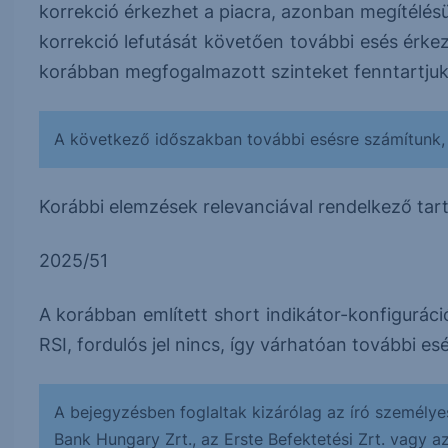
korrekció érkezhet a piacra, azonban megítélés
korrekció lefutását követően további esés érke
korábban megfogalmazott szinteket fenntartjuk
A következő időszakban további esésre számítunk, 
Korábbi elemzések relevanciával rendelkező tar
2025/51
A korábban említett short indikátor-konfiguráci
RSI, fordulós jel nincs, így várhatóan további es
A bejegyzésben foglaltak kizárólag az író személye
Bank Hungary Zrt., az Erste Befektetési Zrt. vagy a