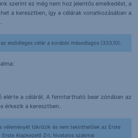
ünk szerint ez még nem hoz jelentős emelkedést, a
zhet a keresztben, így a célárak vonatkozásában a
.
az elsődleges célár a korábbi másodlagos (333,10).
talma:
ó elérte a célárát. A fenntartható bear zónában az
és érkezik a keresztben.
s véleményét tükrözik és nem tekinthetőek az Erste
z Erste Alapkezelő Zrt. hivatalos szakmai