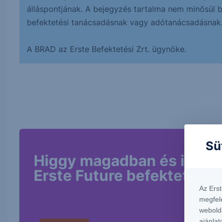
álláspontjának. A bejegyzés tartalma nem minősül bef
befektetési tanácsadásnak vagy adótanácsadásnak
A BRAD az Erste Befektetési Zrt. ügynöke.
Sü
Higgy magadban és indíts
Erste Future befektetést!
Az Ers
megfel
webold
ajánlat