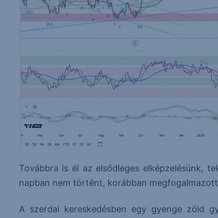
Továbbra is él az elsődleges elképzelésünk, te
napban nem történt, korábban megfogalmazott v
A szerdai kereskedésben egy gyenge zöld gye