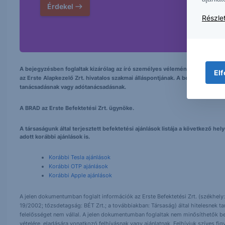
Érdekel
Részlet
A bejegyzésben foglaltak kizárólag az író személyes véleményét tükrözik és
Elf
az Erste Alapkezelő Zrt. hivatalos szakmai álláspontjának. A bejegyzés tarta
tanácsadásnak vagy adótanácsadásnak.
A BRAD az Erste Befektetési Zrt. ügynöke.
A társaságunk által terjesztett befektetési ajánlások listája a következő h
adott korábbi ajánlások is.
Korábbi Tesla ajánlások
Korábbi OTP ajánlások
Korábbi Apple ajánlások
A jelen dokumentumban foglalt információk az Erste Befektetési Zrt. (székhely:
19/2002; tőzsdetagság: BÉT Zrt.; a továbbiakban: Társaság) által hitelesnek t
felelősséget nem vállal. A jelen dokumentumban foglaltak nem minősíthetők be
vételére, eladására vonatkozó felhívásnak vagy ajánlatnak. Felhívjuk szíves fig