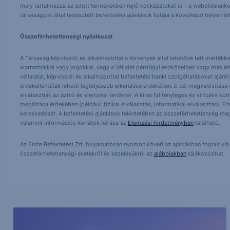
mely tartalmazza az adott termékekben rejlő kockázatokat is – a weboldalunko
társaságunk által terjesztett befektetési ajánlások listája a következő helyen 
Összeférhetetlenségi nyilatkozat
A Társaság képviselői és alkalmazottai a törvények által lehetővé tett mértékben
warrantokkal vagy jogokkal, vagy a Vállalat pénzügyi eszközeiben vagy más ér
vállalatai, képviselői és alkalmazottai befektetési banki szolgáltatásokat ajá
érdekellentétek lehető legteljesebb elkerülése érdekében. E cél megvalósítása ér
elválasztják az üzleti és elemzési területet. A kínai fal tényleges és virtuális k
megtiltása érdekében (például: fizikai elválasztás, informatikai elválasztás).
kereskedését. A befektetési ajánlások tekintetében az összeférhetetlenség meg
valamint információs korlátok leírása az
Elemzési hirdetményben
található.
Az Erste Befektetési Zrt. folyamatosan nyomon követi az ajánlásban foglalt ki
összeférhetetlenségi esetekről és kezelésükről az
alábbiakban
tájékozódhat.