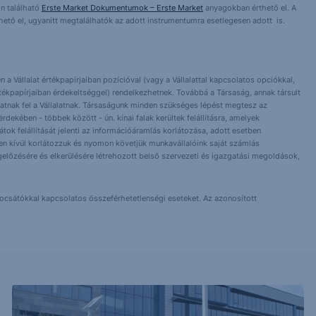
n található
Erste Market Dokumentumok – Erste Market
anyagokban érthető el. A
érhető el, ugyanitt megtalálhatók az adott instrumentumra esetlegesen adott is.
 a Vállalat értékpapírjaiban pozícióval (vagy a Vállalattal kapcsolatos opciókkal,
tékpapírjaiban érdekeltséggel) rendelkezhetnek. Továbbá a Társaság, annak társult
nlhatnak fel a Vállalatnak. Társaságunk minden szükséges lépést megtesz az
dekében - többek között - ún. kínai falak kerültek felállításra, amelyek
orlátok felállítását jelenti az információáramlás korlátozása, adott esetben
 Ezen kívül korlátozzuk és nyomon követjük munkavállalóink saját számlás
előzésére és elkerülésére létrehozott belső szervezeti és igazgatási megoldások,
bocsátókkal kapcsolatos összeférhetetlenségi eseteket. Az azonosított