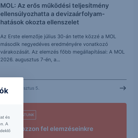
MOL: Az erős működési teljesítmény
ellensúlyozhatta a devizaárfolyam-
hatások okozta ellenszelet
Az Erste elemzője július 30-án tette közzé a MOL
második negyedéves eredményére vonatkozó
várakozását. Az elemzés főbb megállapításai: A MOL
2026. augusztus 7-én, a...
2026. augusztus 5.
iók
AJÁNLATUNK
at és
n. A
Iratkozzon fel elemzéseinkre
rdeklő