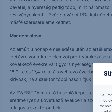
bevétel, a nyereség pedig több, mint háromszorosá
részvényenként. Jövőre további 18%-kal nőhet 
másfélszeresére emelkedhet.
Már nem olcsó
Az elmúlt 3 hónap emelkedése után az értékelt
idei évre vonatkozó elemzői profitvárakozásokat
következő évekre várt gyors nyereségnövekedé
18,9-re és 17,4-re a rákövetkező években. Mindaz
Sü
kirívóak, ha a szektor többi hasonlítjuk össze a
Az EV/EBITDA mutató hasonló képet fest, a gyo
Az Ers
eredményez a következő években a szektor legt
megfel
webold
átlagos a szektoron belül.
ajánlat