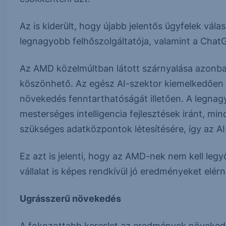
Az is kiderült, hogy újabb jelentős ügyfelek vál
legnagyobb felhőszolgáltatója, valamint a ChatG
Az AMD közelmúltban látott szárnyalása azonban
köszönhető. Az egész AI-szektor kiemelkedően tel
növekedés fenntarthatóságát illetően. A legnagy
mesterséges intelligencia fejlesztések iránt, mi
szükséges adatközpontok létesítésére, így az AI
Ez azt is jelenti, hogy az AMD-nek nem kell legy
vállalat is képes rendkívül jó eredményeket elérni
Ugrásszerű növekedés
A fokozottabb kereslet az eredmények növekedé