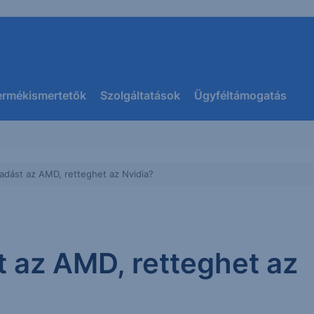
ermékismertetők
Szolgáltatások
Ügyféltámogatás
adást az AMD, retteghet az Nvidia?
 az AMD, retteghet az