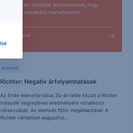
E-mailben elküldjük elemzéseinket, hogy
mindig naprakész maradhasson!
Feliratkozás
lése
ELEMZÉS
Richter: Negatív árfolyamhatások
Az Erste elemzője július 30-án tette közzé a Richter
második negyedéves eredményére vonatkozó
várakozását. Az elemzés főbb megállapításai: A
Richter várhatóan augusztus...