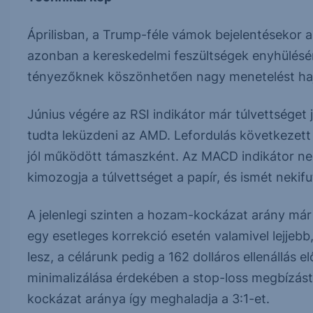
Áprilisban, a Trump-féle vámok bejelentésekor 
azonban a kereskedelmi feszültségek enyhüléséne
tényezőknek köszönhetően nagy menetelést haj
Június végére az RSI indikátor már túlvettséget j
tudta leküzdeni az AMD. Lefordulás következett er
jól működött támaszként. Az MACD indikátor nem
kimozogja a túlvettséget a papír, és ismét nekifu
A jelenlegi szinten a hozam-kockázat arány már 
egy esetleges korrekció esetén valamivel lejjeb
lesz, a célárunk pedig a 162 dolláros ellenállás e
minimalizálása érdekében a stop-loss megbízást 
kockázat aránya így meghaladja a 3:1-et.