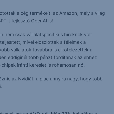
asztották a cég termékeit: az Amazon, mely a világ
PT-t fejlesztő OpenAI is!
 nem csak vállalatspecifikus híreknek volt
jesített, mivel eloszlottak a félelmek a
obb vállalatok továbbra is elkötelezettek a
nden eddiginél több pénzt fordítanak az ehhez
-chipek iránti kereslet is rohamosan nő.
őznie az Nvidiát, a piac annyira nagy, hogy több
.
sével járt az AMD-nél. Idén 23%-kal nőhet a