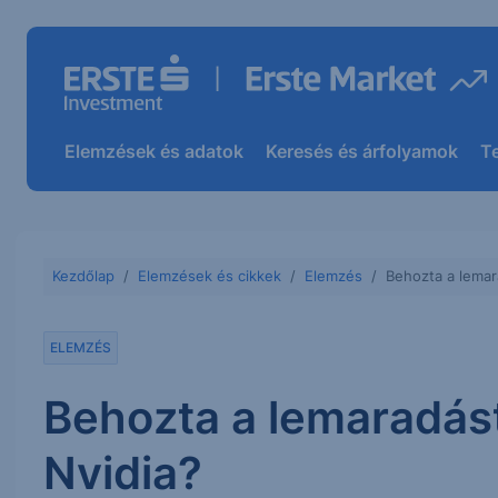
Elemzések és adatok
Keresés és árfolyamok
T
Kezdőlap
Elemzések és cikkek
Elemzés
Behozta a lemar
ELEMZÉS
Behozta a lemaradást
Nvidia?