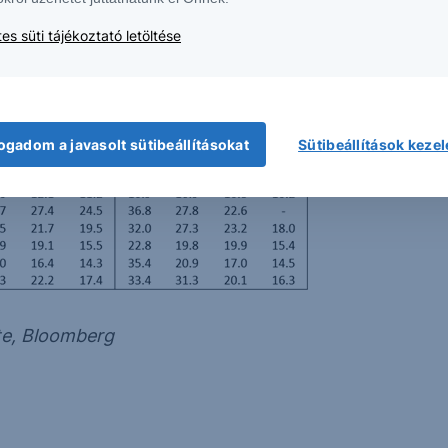
es süti tájékoztató letöltése
ogadom a javasolt sütibeállításokat
Sütibeállítások keze
ste, Bloomberg