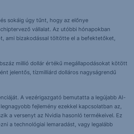
, és sokáig úgy tűnt, hogy az előnye
chiptervező vállalat. Az utóbbi hónapokban
 ami bizakodással töltötte el a befektetőket,
száz millió dollár értékű megállapodásokat kötött
nt jelentős, tízmilliárd dolláros nagyságrendű
nciáját. A vezérigazgató bemutatta a legújabb AI-
 A legnagyobb fejlemény ezekkel kapcsolatban az,
ik a versenyt az Nvidia hasonló termékeivel. Ez
ozni a technológiai lemaradást, vagy legalább