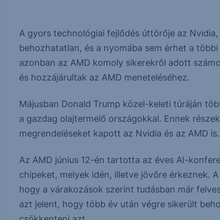
A gyors technológiai fejlődés úttörője az Nvidia
behozhatatlan, és a nyomába sem érhet a többi 
azonban az AMD komoly sikerekről adott számot,
és hozzájárultak az AMD meneteléséhez.
Májusban Donald Trump közel-keleti túráján több
a gazdag olajtermelő országokkal. Ennek részeké
megrendeléseket kapott az Nvidia és az AMD is.
Az AMD június 12-én tartotta az éves AI-konfere
chipeket, melyek idén, illetve jövőre érkeznek.
hogy a várakozások szerint tudásban már felvesz
azt jelent, hogy több év után végre sikerült beh
csökkenteni azt.