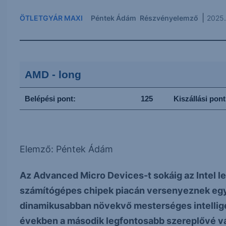
|
ÖTLETGYÁR MAXI
Péntek Ádám
Részvényelemző
2025.
AMD - long
Belépési pont:
125
Kiszállási pon
Elemző: Péntek Ádám
Az Advanced Micro Devices-t sokáig az Intel leg
számítógépes chipek piacán versenyeznek egy
dinamikusabban növekvő mesterséges intelligen
években a második legfontosabb szereplővé vál