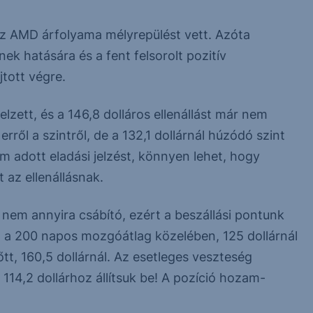
az AMD árfolyama mélyrepülést vett. Azóta
k hatására és a fent felsorolt pozitív
tott végre.
elzett, és a 146,8 dolláros ellenállást már nem
ről a szintről, de a 132,1 dollárnál húzódó szint
 adott eladási jelzést, könnyen lehet, hogy
t az ellenállásnak.
nem annyira csábító, ezért a beszállási pontunk
b, a 200 napos mozgóátlag közelében, 125 dollárnál
lőtt, 160,5 dollárnál. Az esetleges veszteség
114,2 dollárhoz állítsuk be! A pozíció hozam-