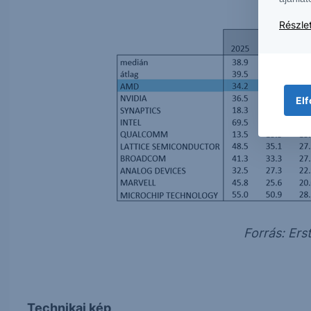
Részlet
Elf
Forrás: Er
Technikai kép