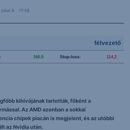
 július 8. 17:58
félvezető
t:
160,5
Stop-loss:
114,2
főbb kihívójának tartották, főként a
mással. Az AMD azonban a sokkal
cia chipek piacán is megjelent, és az utóbbi
t az Nvidia után.