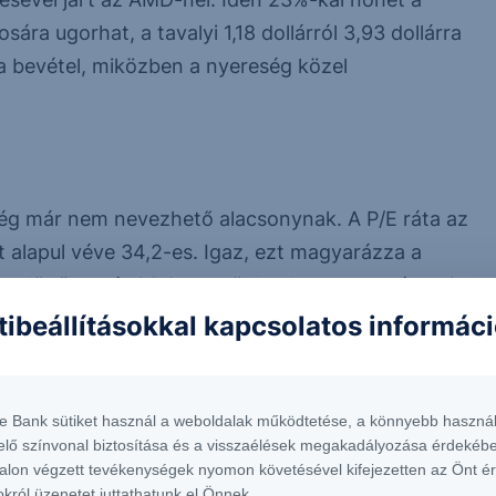
ra ugorhat, a tavalyi 1,18 dollárról 3,93 dollárra
a bevétel, miközben a nyereség közel
ség már nem nevezhető alacsonynak. A P/E ráta az
 alapul véve 34,2-es. Igaz, ezt magyarázza a
s. Jövőre már 23,2-re csökkenhet a mutató, majd
onáltal a jelenlegi értékeltség sem tekinthető
tibeállításokkal kapcsolatos informác
z AMD-t.
rs nyereségnövekedés alacsonyabb értékeltséget
te Bank sütiket használ a weboldalak működtetése, a könnyebb használ
öbb vállalatánál, az AMD értékeltsége pedig
elő színvonal biztosítása és a visszaélések megakadályozása érdekébe
alon végzett tevékenységek nyomon követésével kifejezetten az Önt é
okról üzenetet juttathatunk el Önnek.