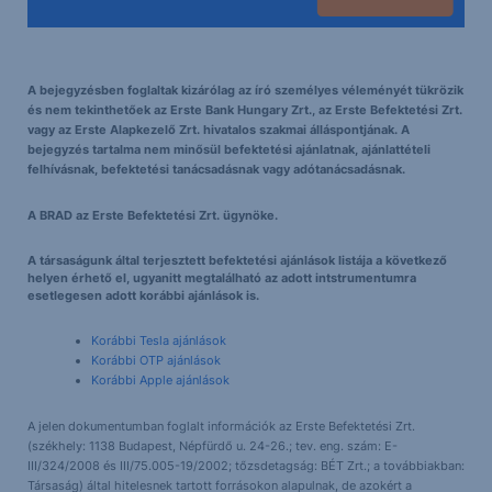
A bejegyzésben foglaltak kizárólag az író személyes véleményét tükrözik
és nem tekinthetőek az Erste Bank Hungary Zrt., az Erste Befektetési Zrt.
vagy az Erste Alapkezelő Zrt. hivatalos szakmai álláspontjának. A
bejegyzés tartalma nem minősül befektetési ajánlatnak, ajánlattételi
felhívásnak, befektetési tanácsadásnak vagy adótanácsadásnak.
A BRAD az Erste Befektetési Zrt. ügynöke.
A társaságunk által terjesztett befektetési ajánlások listája a következő
helyen érhető el, ugyanitt megtalálható az adott intstrumentumra
esetlegesen adott korábbi ajánlások is.
Korábbi Tesla ajánlások
Korábbi OTP ajánlások
Korábbi Apple ajánlások
A jelen dokumentumban foglalt információk az Erste Befektetési Zrt.
(székhely: 1138 Budapest, Népfürdő u. 24-26.; tev. eng. szám: E-
III/324/2008 és III/75.005-19/2002; tőzsdetagság: BÉT Zrt.; a továbbiakban:
Társaság) által hitelesnek tartott forrásokon alapulnak, de azokért a