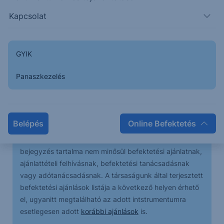
nagyobb esélye van az északi irányú mozgásnak a
Kapcsolat
folytatásban.
A következő időszakban emelkedés érkezhet a piacra,
GYIK
az elsődleges célár 331,10.
Panaszkezelés
A bejegyzésben foglaltak kizárólag az író személyes
véleményét tükrözik és nem tekinthetőek az Erste Bank
Belépés
Online Befektetés
Hungary Zrt., az Erste Befektetési Zrt. vagy az Erste
Alapkezelő Zrt. hivatalos szakmai álláspontjának. A
bejegyzés tartalma nem minősül befektetési ajánlatnak,
ajánlattételi felhívásnak, befektetési tanácsadásnak
vagy adótanácsadásnak. A társaságunk által terjesztett
befektetési ajánlások listája a következő helyen érhető
el, ugyanitt megtalálható az adott intstrumentumra
esetlegesen adott
korábbi ajánlások
is.