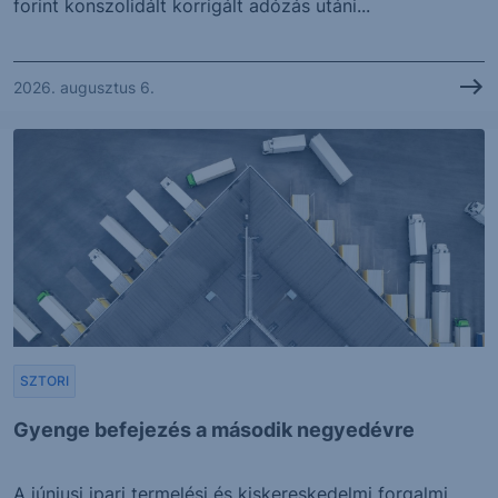
forint konszolidált korrigált adózás utáni...
2026. augusztus 6.
SZTORI
Gyenge befejezés a második negyedévre
A júniusi ipari termelési és kiskereskedelmi forgalmi