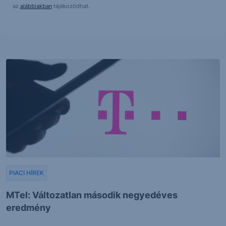
az
alábbiakban
tájékozódhat.
PIACI HÍREK
MTel: Változatlan második negyedéves
eredmény