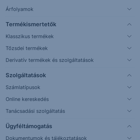
Napos
270
330
Árfolyamok
Termékismertetők
Klasszikus termékek
Tőzsdei termékek
Derivatív termékek és szolgáltatások
Szolgáltatások
Számlatípusok
Online kereskedés
Tanácsadási szolgáltatás
Visszakerült az árfolyam abba a sávba, melyben
Ügyféltámogatás
napokat töltött a hónap közepén. A belső
szerkezetek és indikátorképek alapján valamivel
Dokumentumok és tájékoztatások