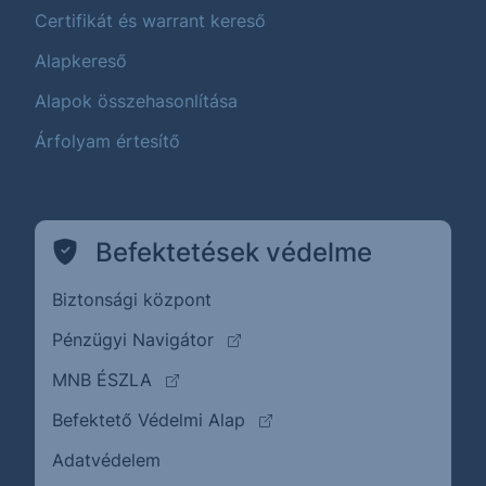
Certifikát és warrant kereső
Alapkereső
Alapok összehasonlítása
Árfolyam értesítő
Befektetések védelme
Biztonsági központ
(külső oldalra ugrik)
Pénzügyi Navigátor
(külső oldalra ugrik)
MNB ÉSZLA
(külső oldalra ugrik)
Befektető Védelmi Alap
Adatvédelem