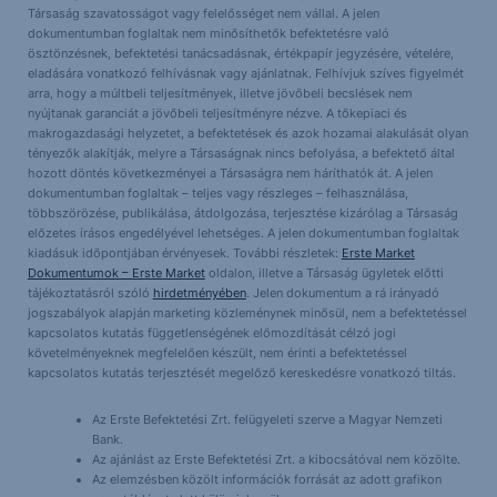
Társaság szavatosságot vagy felelősséget nem vállal. A jelen
dokumentumban foglaltak nem minősíthetők befektetésre való
ösztönzésnek, befektetési tanácsadásnak, értékpapír jegyzésére, vételére,
eladására vonatkozó felhívásnak vagy ajánlatnak. Felhívjuk szíves figyelmét
arra, hogy a múltbeli teljesítmények, illetve jövőbeli becslések nem
nyújtanak garanciát a jövőbeli teljesítményre nézve. A tőkepiaci és
makrogazdasági helyzetet, a befektetések és azok hozamai alakulását olyan
tényezők alakítják, melyre a Társaságnak nincs befolyása, a befektető által
hozott döntés következményei a Társaságra nem háríthatók át. A jelen
dokumentumban foglaltak – teljes vagy részleges – felhasználása,
többszörözése, publikálása, átdolgozása, terjesztése kizárólag a Társaság
előzetes írásos engedélyével lehetséges. A jelen dokumentumban foglaltak
kiadásuk időpontjában érvényesek. További részletek:
Erste Market
Dokumentumok – Erste Market
oldalon, illetve a Társaság ügyletek előtti
tájékoztatásról szóló
hirdetményében
. Jelen dokumentum a rá irányadó
jogszabályok alapján marketing közleménynek minősül, nem a befektetéssel
kapcsolatos kutatás függetlenségének előmozdítását célzó jogi
követelményeknek megfelelően készült, nem érinti a befektetéssel
kapcsolatos kutatás terjesztését megelőző kereskedésre vonatkozó tiltás.
Az Erste Befektetési Zrt. felügyeleti szerve a Magyar Nemzeti
Bank.
Az ajánlást az Erste Befektetési Zrt. a kibocsátóval nem közölte.
Az elemzésben közölt információk forrását az adott grafikon