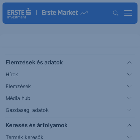
TESLA - 2025/49 - napi
Elemzések és adatok
CHART EXTRA
Hírek
|
Puppi Adrián
Szakmai vezető
2025. június 27. 10:04
Elemzések
Média hub
Az elmúlt időszakban esés érkezett a piacra.
Gazdasági adatok
Keresés és árfolyamok
Timeframe
Irány
Támaszok
Ellenállások
Termék keresők