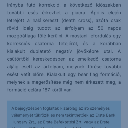
irányba futó korrekció, a következő időszakban
további esés érkezhet a piacra. Április elején
létrejött a halálkereszt (death cross), azóta csak
rövid ideig tudott az árfolyam az 50 napos
mozgóátlaga fölé kerülni. A mostani lefordulás egy
korrekciós csatorna tetejéről, és a korábban
kialakult duplatető negatív jövőképre utal. A
csütörtöki kereskedésben az emelkedő csatorna
aljáig esett az árfolyam, melynek törése további
esést vetít előre. Kialakult egy bear flag formáció,
melynek a megerősítése még nem érkezett meg, a
formáció célára 187 körül van.
A bejegyzésben foglaltak kizárólag az író személyes
véleményét tükrözik és nem tekinthetőek az Erste Bank
Hungary Zrt., az Erste Befektetési Zrt. vagy az Erste