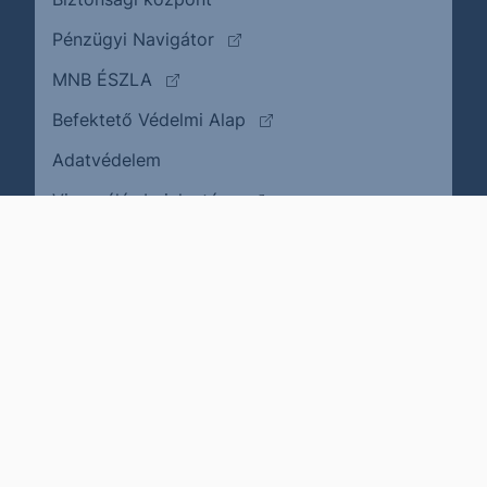
(külső oldalra ugrik)
Pénzügyi Navigátor
(külső oldalra ugrik)
MNB ÉSZLA
(külső oldalra ugrik)
Befektető Védelmi Alap
Adatvédelem
(külső oldalra ugrik)
Visszaélés bejelentése