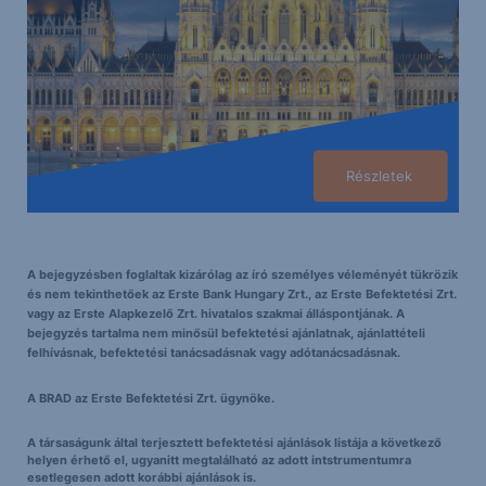
Részletek
A bejegyzésben foglaltak kizárólag az író személyes véleményét tükrözik
és nem tekinthetőek az Erste Bank Hungary Zrt., az Erste Befektetési Zrt.
vagy az Erste Alapkezelő Zrt. hivatalos szakmai álláspontjának. A
bejegyzés tartalma nem minősül befektetési ajánlatnak, ajánlattételi
felhívásnak, befektetési tanácsadásnak vagy adótanácsadásnak.
A BRAD az Erste Befektetési Zrt. ügynöke.
A társaságunk által terjesztett befektetési ajánlások listája a következő
helyen érhető el, ugyanitt megtalálható az adott intstrumentumra
esetlegesen adott korábbi ajánlások is.