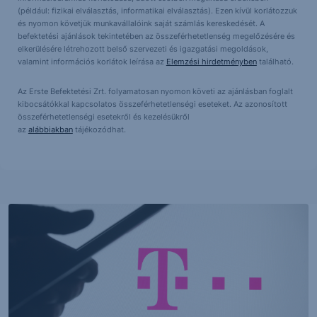
(például: fizikai elválasztás, informatikai elválasztás). Ezen kívül korlátozzuk
és nyomon követjük munkavállalóink saját számlás kereskedését. A
befektetési ajánlások tekintetében az összeférhetetlenség megelőzésére és
elkerülésére létrehozott belső szervezeti és igazgatási megoldások,
valamint információs korlátok leírása az
Elemzési hirdetményben
található.
Az Erste Befektetési Zrt. folyamatosan nyomon követi az ajánlásban foglalt
kibocsátókkal kapcsolatos összeférhetetlenségi eseteket. Az azonosított
összeférhetetlenségi esetekről és kezelésükről
az
alábbiakban
tájékozódhat.