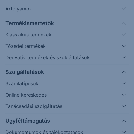
Árfolyamok
Timeframe
Irány
Támaszok
Ellenállások
Termékismertetők
Napos
184; 190
202,77; 214
Klasszikus termékek
Tőzsdei termékek
Derivatív termékek és szolgáltatások
Szolgáltatások
Számlatípusok
Online kereskedés
Tanácsadási szolgáltatás
Ügyféltámogatás
Dokumentumok és tájékoztatások
A csatorna alja és az 50 napos mozgóátlag egy