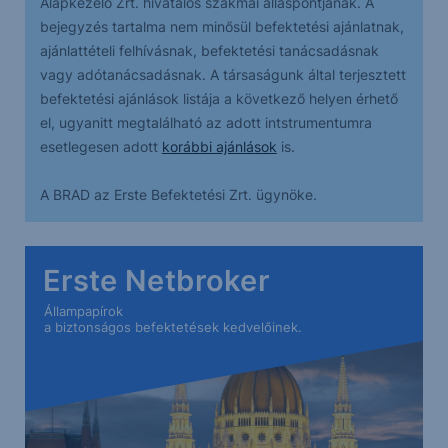
Alapkezelő Zrt. hivatalos szakmai álláspontjának. A
bejegyzés tartalma nem minősül befektetési ajánlatnak,
ajánlattételi felhívásnak, befektetési tanácsadásnak
vagy adótanácsadásnak. A társaságunk által terjesztett
befektetési ajánlások listája a következő helyen érhető
el, ugyanitt megtalálható az adott intstrumentumra
esetlegesen adott
korábbi ajánlások
is.
A BRAD az Erste Befektetési Zrt. ügynöke.
Erste Netbroker
Állampapírok
a biztonságos befektetések kedvelőinek.