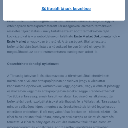
Sütibeállítások kezelése
Kockázati figyelmeztetés:
Felhívjuk figyelmét arra, hogy az értékpapírokba
történő befektetés különböző kockázatokat hordoz magában, ezért
befektetési döntése meghozatala előtt körültekintően értékelje az egyes
értékpapírok termékparamétereit! Társaságunknál elérhető termékekről
részletes tájékoztatás – mely tartalmazza az adott termékekben rejlő
kockázatokat is – a weboldalunkon található
Erste Market Dokumentumok –
Erste Market
anyagokban érthető el. A társaságunk által terjesztett
befektetési ajánlások listája a következő helyen érhető el, ugyanitt
megtalálhatók az adott instrumentumra esetlegesen adott is.
Összeférhetetlenségi nyilatkozat
A Társaság képviselői és alkalmazottai a törvények által lehetővé tett
mértékben a Vállalat értékpapírjaiban pozícióval (vagy a Vállalattal
kapcsolatos opciókkal, warrantokkal vagy jogokkal, vagy a Vállalat pénzügyi
eszközeiben vagy más értékpapírjaiban érdekeltséggel) rendelkezhetnek.
Továbbá a Társaság, annak társult vállalatai, képviselői és alkalmazottai
befektetési banki szolgáltatásokat ajánlhatnak fel a Vállalatnak. Társaságunk
minden szükséges lépést megtesz az érdekellentétek lehető legteljesebb
elkerülése érdekében. E cél megvalósítása érdekében - többek között - ún.
kínai falak kerültek felállításra, amelyek elválasztják az üzleti és elemzési
területet. A kínai fal tényleges és virtuális korlátok felállítását jelenti az
információáramlás korlátozása, adott esetben megtiltása érdekében