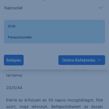
szinten tartózkodik jelen pillanatban, ami erős
Kapcsolat
ellenállást jelent az árfolyam számára. Amíg
kitartanak addig a bull irányú szcenáriókat hátrébb
kell sorolni.
GYIK
Panaszkezelés
A következő időszakban esésre számítunk, a célárak
változatlanok, az elsődleges célár 194, a másodlagos
187.
Belépés
Online Befektetés
Korábbi elemzések relevanciával rendelkező
tartalma:
2025/44
Elérte az árfolyam az 50 napos mozgóátlagot, fölé
szúrt, majd lefordult. Befejeződhetett az északi