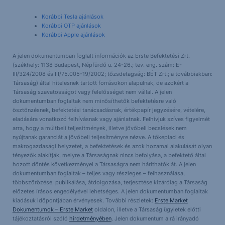
Korábbi Tesla ajánlások
Korábbi OTP ajánlások
Korábbi Apple ajánlások
A jelen dokumentumban foglalt információk az Erste Befektetési Zrt.
(székhely: 1138 Budapest, Népfürdő u. 24-26.; tev. eng. szám: E-
III/324/2008 és III/75.005-19/2002; tőzsdetagság: BÉT Zrt.; a továbbiakban:
Társaság) által hitelesnek tartott forrásokon alapulnak, de azokért a
Társaság szavatosságot vagy felelősséget nem vállal. A jelen
dokumentumban foglaltak nem minősíthetők befektetésre való
ösztönzésnek, befektetési tanácsadásnak, értékpapír jegyzésére, vételére,
eladására vonatkozó felhívásnak vagy ajánlatnak. Felhívjuk szíves figyelmét
arra, hogy a múltbeli teljesítmények, illetve jövőbeli becslések nem
nyújtanak garanciát a jövőbeli teljesítményre nézve. A tőkepiaci és
makrogazdasági helyzetet, a befektetések és azok hozamai alakulását olyan
tényezők alakítják, melyre a Társaságnak nincs befolyása, a befektető által
hozott döntés következményei a Társaságra nem háríthatók át. A jelen
dokumentumban foglaltak – teljes vagy részleges – felhasználása,
többszörözése, publikálása, átdolgozása, terjesztése kizárólag a Társaság
előzetes írásos engedélyével lehetséges. A jelen dokumentumban foglaltak
kiadásuk időpontjában érvényesek. További részletek:
Erste Market
Dokumentumok – Erste Market
oldalon, illetve a Társaság ügyletek előtti
tájékoztatásról szóló
hirdetményében
. Jelen dokumentum a rá irányadó