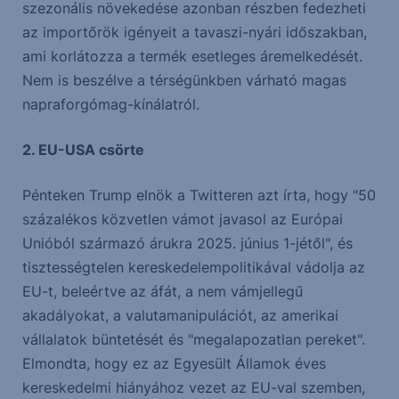
szezonális növekedése azonban részben fedezheti
az importőrök igényeit a tavaszi-nyári időszakban,
ami korlátozza a termék esetleges áremelkedését.
Nem is beszélve a térségünkben várható magas
napraforgómag-kínálatról.
2. EU-USA csörte
Pénteken Trump elnök a Twitteren azt írta, hogy "50
százalékos közvetlen vámot javasol az Európai
Unióból származó árukra 2025. június 1-jétől", és
tisztességtelen kereskedelempolitikával vádolja az
EU-t, beleértve az áfát, a nem vámjellegű
akadályokat, a valutamanipulációt, az amerikai
vállalatok büntetését és "megalapozatlan pereket".
Elmondta, hogy ez az Egyesült Államok éves
kereskedelmi hiányához vezet az EU-val szemben,