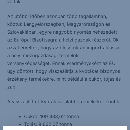
váltak.
Az utóbbi időben azonban több tagállamban,
köztük Lengyelországban, Magyarországon és
Szlovákiában, egyre nagyobb nyomás nehezedett
az Európai Bizottságra a helyi gazdák részéről. Ők
azzal érveltek, hogy az olcsó ukrán import aláássa
a helyi mezőgazdasági termelők
versenyképességét. Ennek eredményeként az EU
úgy döntött, hogy visszaállítja a kvótákat bizonyos
érzékeny termékekre, mint például a cukor, tojás és
zab.
A visszaállított kvóták az alábbi termékeket érintik:
Cukor: 109 438,62 tonna
Tojás: 9 662,07 tonna