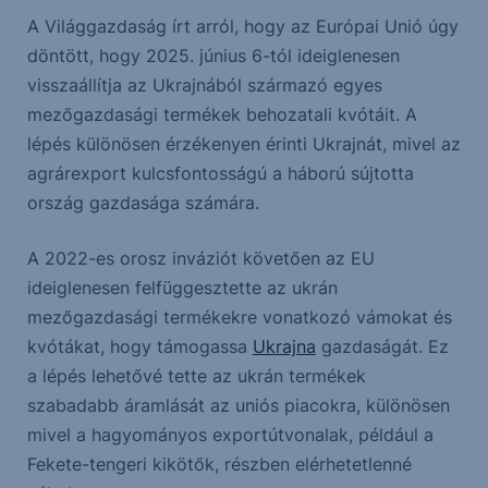
A Világgazdaság írt arról, hogy az Európai Unió úgy
döntött, hogy 2025. június 6-tól ideiglenesen
visszaállítja az Ukrajnából származó egyes
mezőgazdasági termékek behozatali kvótáit. A
lépés különösen érzékenyen érinti Ukrajnát, mivel az
agrárexport kulcsfontosságú a háború sújtotta
ország gazdasága számára.
A 2022-es orosz inváziót követően az EU
ideiglenesen felfüggesztette az ukrán
mezőgazdasági termékekre vonatkozó vámokat és
kvótákat, hogy támogassa
Ukrajna
gazdaságát. Ez
a lépés lehetővé tette az ukrán termékek
szabadabb áramlását az uniós piacokra, különösen
mivel a hagyományos exportútvonalak, például a
Fekete-tengeri kikötők, részben elérhetetlenné