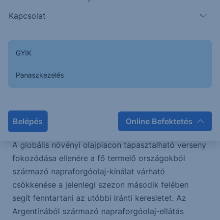
Az orosz napraforgódara exportvámja a jövő
hónapban is emelkedik, bár kevésbé jelentős
Kapcsolat
mértékben – 1,3-szorosára, a májusi 943,6
rubel/tonnáról 1,244 vRUB/tonnára. Ezt az
GYIK
árfolyamot 219,8 dollár/tonna indikatív ár alapján
határozták meg (májusban 211,2 dollár tonnánként).
Panaszkezelés
Érdemes megjegyezni, hogy Oroszországban a
napraforgóolajra és a napraforgólisztre kivetett
exportvámok 2026. augusztus 31-ig érvényesek.
Belépés
Online Befektetés
A globális növényi olajpiacon tapasztalható verseny
fokozódása ellenére a fő termelő országokból
származó napraforgóolaj-kínálat várható
csökkenése a jelenlegi szezon második felében
segít fenntartani az utóbbi iránti keresletet. Az
Argentínából származó napraforgóolaj-ellátás