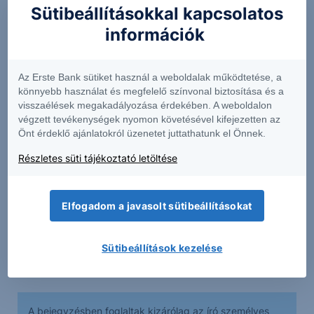
Zab: 4 000 tonna
Sütibeállításokkal kapcsolatos
információk
Amennyiben az import meghaladja ezeket a
mennyiségeket, az EU újra vámokat vet ki az
Az Erste Bank sütiket használ a weboldalak működtetése, a
érintett termékekre. Ez az úgynevezett
könnyebb használat és megfelelő színvonal biztosítása és a
"vészfékrendszer" célja, hogy megvédje az uniós
visszaélések megakadályozása érdekében. A weboldalon
piacokat a túlzott importtól. Az Európai Bizottság
végzett tevékenységek nyomon követésével kifejezetten az
Önt érdeklő ajánlatokról üzenetet juttathatunk el Önnek.
hangsúlyozta, hogy a kvóták visszaállítása
ideiglenes intézkedés, és 2025 végéig lesz
Részletes süti tájékoztató letöltése
érvényben. Az EU és Ukrajna között jelenleg is
folynak tárgyalások egy átfogó kereskedelmi
Elfogadom a javasolt sütibeállításokat
megállapodásról, amely hosszú távon rendezheti a
két fél közötti kereskedelmi kapcsolatokat.
Sütibeállítások kezelése
A bejegyzésben foglaltak kizárólag az író személyes