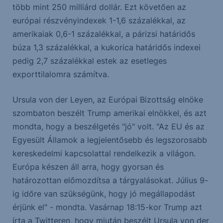
több mint 250 milliárd dollár. Ezt követően az
európai részvényindexek 1-1,6 százalékkal, az
amerikaiak 0,6-1 százalékkal, a párizsi határidős
búza 1,3 százalékkal, a kukorica határidős indexei
pedig 2,7 százalékkal estek az esetleges
exporttilalomra számítva.
Ursula von der Leyen, az Európai Bizottság elnöke
szombaton beszélt Trump amerikai elnökkel, és azt
mondta, hogy a beszélgetés "jó" volt. "Az EU és az
Egyesült Államok a legjelentősebb és legszorosabb
kereskedelmi kapcsolattal rendelkezik a világon.
Európa készen áll arra, hogy gyorsan és
határozottan előmozdítsa a tárgyalásokat. Július 9-
ig időre van szükségünk, hogy jó megállapodást
érjünk el" - mondta. Vasárnap 18:15-kor Trump azt
írta a Twitteren, hogy miután beszélt Ursula von der