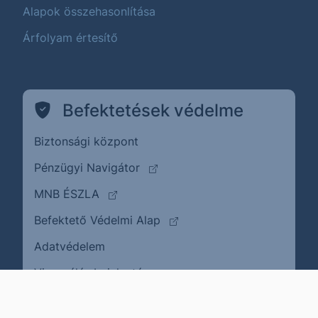
Alapok összehasonlítása
Árfolyam értesítő
Befektetések védelme
Biztonsági központ
(külső oldalra ugrik)
Pénzügyi Navigátor
(külső oldalra ugrik)
MNB ÉSZLA
(külső oldalra ugrik)
Befektető Védelmi Alap
Adatvédelem
(külső oldalra ugrik)
Visszaélés bejelentése