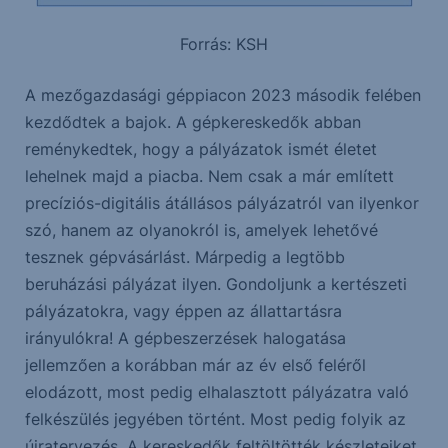
Forrás: KSH
A mezőgazdasági géppiacon 2023 második felében
kezdődtek a bajok. A gépkereskedők abban
reménykedtek, hogy a pályázatok ismét életet
lehelnek majd a piacba. Nem csak a már említett
precíziós-digitális átállásos pályázatról van ilyenkor
szó, hanem az olyanokról is, amelyek lehetővé
tesznek gépvásárlást. Márpedig a legtöbb
beruházási pályázat ilyen. Gondoljunk a kertészeti
pályázatokra, vagy éppen az állattartásra
irányulókra! A gépbeszerzések halogatása
jellemzően a korábban már az év első feléről
elodázott, most pedig elhalasztott pályázatra való
felkészülés jegyében történt. Most pedig folyik az
újratervezés. A kereskedők feltöltötték készleteiket,