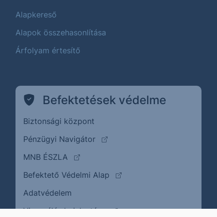
Alapkereső
Alapok összehasonlítása
Árfolyam értesítő
Befektetések védelme
Biztonsági központ
(külső oldalra ugrik)
Pénzügyi Navigátor
(külső oldalra ugrik)
MNB ÉSZLA
(külső oldalra ugrik)
Befektető Védelmi Alap
Adatvédelem
(külső oldalra ugrik)
Visszaélés bejelentése