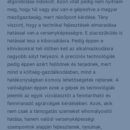
átgondolása indokolt. Azon vitát pedig nem nyitnám
meg, hogy túl vagy alul van-e gépesítve a magyar
mezőgazdaság, mert nézőpont kérdése. Tény
viszont, hogy a technikai fejlesztések elmaradása
hatással van a versenyképességre. E piacszűkülés is
hatással lesz a kibocsátásra. Pedig éppen e
kihívásokkal teli időben kell az alkalmazkodásra
nagyobb súlyt helyezni. A precíziós technológiák
pedig éppen azért fejlődnek és terjednek, mert
mind a költség-gazdálkodásban, mind a
hatékonyságban komoly lehetőségetek rejtenek. A
valóságban éppen ezek a gépek és technológiák
jelentik az egyik vízválasztót a fenntartható és
fennmaradó agrárcégek kérdésében. Azok, akik
nem csak a támogatás szemeket elhomályosító
hatása, hanem valódi versenyképességi
szempontok alapján fejlesztenek, tanulnak,