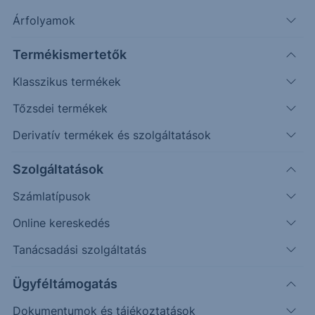
államtitkár bejelentette, hogy a digitalizációs
Árfolyamok
pályázat halasztásra kerül - méghozzá bizonytalan
időre - ideje elgondolkodni, hová is tart a
Termékismertetők
mezőgazdasági géppiac.
Klasszikus termékek
Tőzsdei termékek
Derivatív termékek és szolgáltatások
Szolgáltatások
Számlatípusok
Online kereskedés
Tanácsadási szolgáltatás
Ügyféltámogatás
Forrás: AKI
Dokumentumok és tájékoztatások