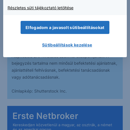
rosszabb teljesítményt fog mutatni.
Részletes süti tájékoztató letöltése
Elfogadom a javasolt sütibeállításokat
A bejegyzésben foglaltak kizárólag az író személyes
véleményét tükrözik és nem tekinthetőek az Erste Bank
Sütibeállítások kezelése
Hungary Zrt., az Erste Befektetési Zrt. vagy az Erste
Alapkezelő Zrt. hivatalos szakmai álláspontjának. A
bejegyzés tartalma nem minősül befektetési ajánlatnak,
ajánlattételi felhívásnak, befektetési tanácsadásnak
vagy adótanácsadásnak.
Címlapkép: Shutterstock Inc.
Erste Netbroker
Kereskedjen közvetlenül a magyar, az osztrák, a német
és az amerikai piacon