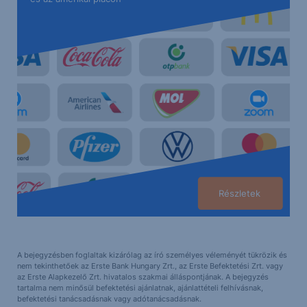
Részletek
A bejegyzésben foglaltak kizárólag az író személyes véleményét tükrözik és
nem tekinthetőek az Erste Bank Hungary Zrt., az Erste Befektetési Zrt. vagy
az Erste Alapkezelő Zrt. hivatalos szakmai álláspontjának. A bejegyzés
tartalma nem minősül befektetési ajánlatnak, ajánlattételi felhívásnak,
befektetési tanácsadásnak vagy adótanácsadásnak.