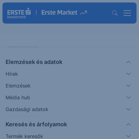
AGRÁR SAROK
Elemzések és adatok
Tovább zsugorodik az agrár
Hírek
géppiac
Elemzések
AGRÁR
Média hub
Fórián
Vezető
2025. május
|
Zoltán
agrárszakértő
12. 20:06
Gazdasági adatok
Keresés és árfolyamok
Miután egy április végi rendezvényen az illetékes
Termék keresők