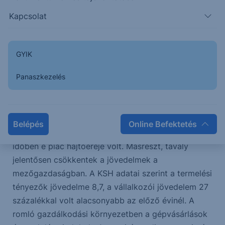
A statisztikai adatok azt mutatják, hogy értékben a
Kapcsolat
2023. évi 20 százalék után tavaly újabb 23
százalékos zsugorodást élt meg a piac. Mivel az
alkatrészforgalom ilyen esetekben szükségszerűen
GYIK
emelkedik, 3 százalékos tavalyi bővülése elrejti egy
Panaszkezelés
részét a gépeladások esésének, ami valójában 32
százalékos volt. Bár a pályázat elhalasztása
hidegzuhanyként érte a gépkereskedőket ugyanúgy,
mint a potenciális vevőket, a géppiac csökkenésére
Belépés
Online Befektetés
számítani lehetett. Egyrészt, a támogatás minden
időben e piac hajtóereje volt. Másrészt, tavaly
jelentősen csökkentek a jövedelmek a
mezőgazdaságban. A KSH adatai szerint a termelési
tényezők jövedelme 8,7, a vállalkozói jövedelem 27
százalékkal volt alacsonyabb az előző évinél. A
romló gazdálkodási környezetben a gépvásárlások