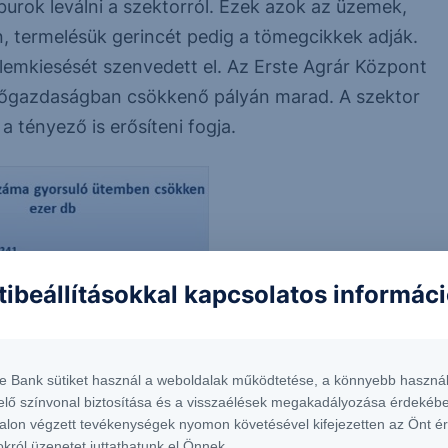
burok leválni a szektorról. Ezek azok az üzemek,
, termelésük gerincét pedig a tömegcikkek adják.
elemkiesését szenvedett el. Az Erste Agrár Központ
ezőgazdaságban csökkenő pályán marad. A szektor
 tényező is erősíteni fogja.
tibeállításokkal kapcsolatos informác
te Bank sütiket használ a weboldalak működtetése, a könnyebb használ
elő színvonal biztosítása és a visszaélések megakadályozása érdekébe
alon végzett tevékenységek nyomon követésével kifejezetten az Önt é
ste Agrár előrejelzés
okról üzenetet juttathatunk el Önnek.