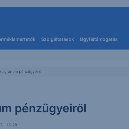
ermékismertetők
Szolgáltatások
Ügyféltámogatás
az agrárium pénzügyeiről
ium pénzügyeiről
s 7. 16:28