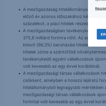
Részlet
A mezőgazdaság hitelállománya 0,8 százal
előző év azonos időszakához képest. Eze
százalékot, a piaci hitelek részesedése p
A mezőgazdaságban tevékenykedő egyéni
Elf
375,8 milliárd forintra nőtt. Az egyéni g
kitevő (66,3%) beruházási hitelek 2,4 száz
hitelek zöme a szántóföldi növényterme
tevékenykedő egyéni vállalkozások újonnan 
volt kevesebb az egy évvel korábbinál.
A mezőgazdasági társas vállalkozások hite
csökkent, amelyben a hosszú lejáratú for
hitelállományból legnagyobb mértékben az
mezőgazdasági társas vállalkozások újonn
forinttal volt kevesebb az egy évvel koráb