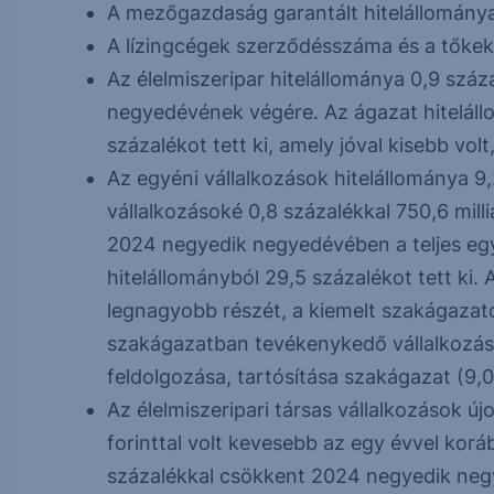
A mezőgazdaság garantált hitelállománya
A lízingcégek szerződésszáma és a tőkek
Az élelmiszeripar hitelállománya 0,9 száz
negyedévének végére. Az ágazat hitelál
százalékot tett ki, amely jóval kisebb vo
Az egyéni vállalkozások hitelállománya 9,2
vállalkozásoké 0,8 százalékkal 750,6 milliá
2024 negyedik negyedévében a teljes egyé
hitelállományból 29,5 százalékot tett ki.
legnagyobb részét, a kiemelt szakágazat
szakágazatban tevékenykedő vállalkozáso
feldolgozása, tartósítása szakágazat (9,0
Az élelmiszeripari társas vállalkozások újo
forinttal volt kevesebb az egy évvel koráb
százalékkal csökkent 2024 negyedik ne