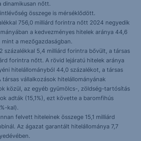
 dinamikusan nőtt.
intlévőség összege is mérséklődött.
alékkal 756,0 milliárd forintra nőtt 2024 negyedik
lományában a kedvezményes hitelek aránya 44,6
lt, mint a mezőgazdaságban.
 százalékkal 5,4 milliárd forintra bővült, a társas
rd forintra nőtt. A rövid lejáratú hitelek aránya
ni hitelállományból 44,0 százalékot, a társas
 A társas vállalkozások hitelállományának
ok közül, az egyéb gyümölcs-, zöldség-tartósítás
k adták (15,1%), ezt követte a baromfihús
%-kal).
nnan felvett hiteleinek összege 15,1 milliárd
binál. Az ágazat garantált hitelállománya 7,7
gyedévében.