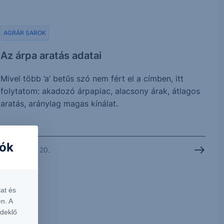
AGRÁR SAROK
Az árpa aratás adatai
Mivel több ’a’ betűs szó nem fért el a címben, itt
folytatom: akadozó árpapiac, alacsony árak, átlagos
aratás, aránylag magas kínálat.
iók
2026. július 20.
at és
n. A
rdeklő