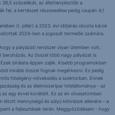
6,5 százalékát, az állattenyésztők a
k fel, a kertészet részesedése pedig csupán 4,1
ében (I. pillér) a 2023. évi időjárás okozta károk
yósítottak 2024-ben a jogosult termelők számára.
ogy a pályázati rendszer olyan ütemben volt,
ő beruházás. Az ősszel több nagy pályázat is
. Ezek bírálata éppen zajlik. Kisebb programokban
okból inkább ősszel fognak megérkezni. Ez pedig
lentős hiteligény-növekedés a szektorban. Ennek
gazdaság és az élelmiszeripar hitelállománya - az
 az egy évvel korábbit. Ez az én olvasatomban
m látott mennyiségű és súlyú kihívások ellenére – a
pant a fejlesztések terén. Meggyőződésem - hogy