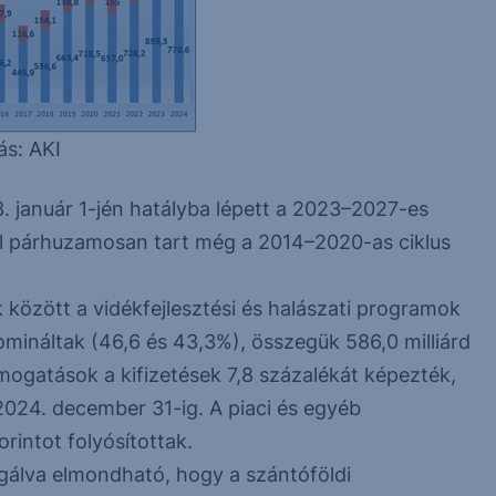
ás: AKI
 január 1-jén hatályba lépett a 2023–2027-es
zel párhuzamosan tart még a 2014–2020-as ciklus
 között a vidékfejlesztési és halászati programok
omináltak (46,6 és 43,3%), összegük 586,0 milliárd
támogatások a kifizetések 7,8 százalékát képezték,
r 2024. december 31-ig. A piaci és egyéb
rintot folyósítottak.
gálva elmondható, hogy a szántóföldi