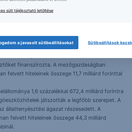
es süti tájékoztató letöltése
ékkal 1048,2 milliárd forintra mérséklődött az
n belül a kedvezményes hitelek aránya 63,7
edig 36,3 százalékot tett ki 2024. december 31-én.
 gazdaságok hitelállománya 0,6 százalékkal
ogadom a javasolt sütibeállításokat
Sütibeállítások keze
azdaságok hitelein belül a legnagyobb hányadot
alékkal 249,1 milliárd forintra mérséklődtek. A
sztőket finanszírozta. A mezőgazdaságban
felvett hiteleinek összege 11,7 milliárd forinttal
lállománya 1,6 százalékkal 672,4 milliárd forintra
góeszközhitelek játszották a legfőbb szerepet. A
 állattenyésztési ágazat részesedett. A
an felvett hiteleinek összege 44,3 milliárd
binál.