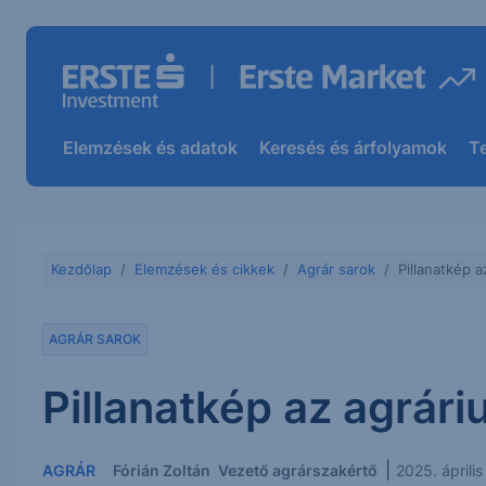
Elemzések és adatok
Keresés és árfolyamok
T
Kezdőlap
Elemzések és cikkek
Agrár sarok
Pillanatkép 
AGRÁR SAROK
Pillanatkép az agrár
|
AGRÁR
Fórián Zoltán
Vezető agrárszakértő
2025. áprili