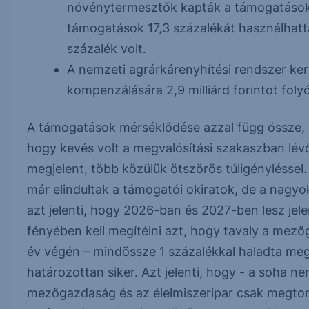
növénytermesztők kapták a támogatások 3
támogatások 17,3 százalékát használhattá
százalék volt.
A nemzeti agrárkárenyhítési rendszer keret
kompenzálására 2,9 milliárd forintot fol
A támogatások mérséklődése azzal függ össze, h
hogy kevés volt a megvalósítási szakaszban lév
megjelent, több közülük ötszörös túligényléssel
már elindultak a támogatói okiratok, de a nagy
azt jelenti, hogy 2026-ban és 2027-ben lesz je
fényében kell megítélni azt, hogy tavaly a mező
év végén – mindössze 1 százalékkal haladta meg
határozottan siker. Azt jelenti, hogy - a soha ne
mezőgazdaság és az élelmiszeripar csak megtor