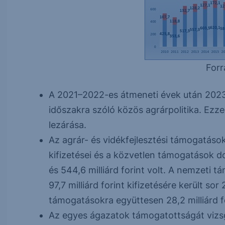
Forr
A 2021–2022-es átmeneti évek után 2023.
időszakra szóló közös agrárpolitika. Ez
lezárása.
Az agrár- és vidékfejlesztési támogatások
kifizetései és a közvetlen támogatások d
és 544,6 milliárd forint volt. A nemzeti 
97,7 milliárd forint kifizetésére került so
támogatásokra együttesen 28,2 milliárd fo
Az egyes ágazatok támogatottságát vizs