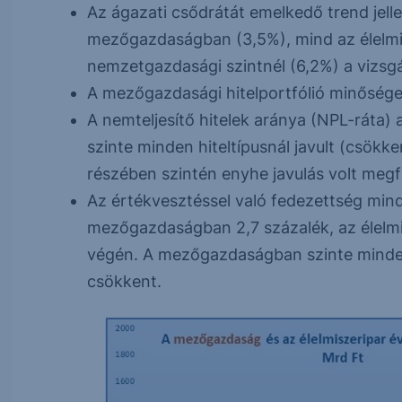
Az ágazati csődrátát emelkedő trend jel
mezőgazdaságban (3,5%), mind az élelmi
nemzetgazdasági szintnél (6,2%) a vizsgá
A mezőgazdasági hitelportfólió minőség
A nemteljesítő hitelek aránya (NPL-ráta
szinte minden hiteltípusnál javult (csökk
részében szintén enyhe javulás volt meg
Az értékvesztéssel való fedezettség min
mezőgazdaságban 2,7 százalék, az élelmis
végén. A mezőgazdaságban szinte minden 
csökkent.