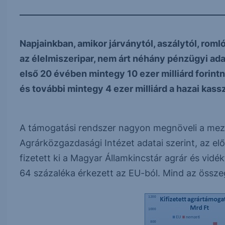
Napjainkban, amikor járványtól, aszálytól, ro
az élelmiszeripar, nem árt néhány pénzügyi adat
első 20 évében mintegy 10 ezer milliárd forint
és további mintegy 4 ezer milliárd a hazai kas
A támogatási rendszer nagyon megnöveli a mezőg
Agrárközgazdasági Intézet adatai szerint, az elő
fizetett ki a Magyar Államkincstár agrár és vid
64 százaléka érkezett az EU-ból. Mind az össze