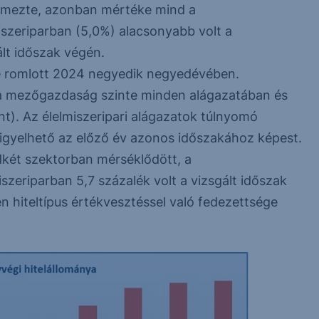
lemezte, azonban mértéke mind a
szeriparban (5,0%) alacsonyabb volt a
lt időszak végén.
e romlott 2024 negyedik negyedévében.
) a mezőgazdaság szinte minden alágazatában és
ent). Az élelmiszeripari alágazatok túlnyomó
figyelhető az előző év azonos időszakához képest.
dkét szektorban mérséklődött, a
zeriparban 5,7 százalék volt a vizsgált időszak
hiteltípus értékvesztéssel való fedezettsége