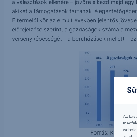
a választások ellenére – jövőre elkezd majd egy 
akiket a támogatások tartanak lélegeztetőgépen
E termelői kör az elmúlt években jelentős jöved
előrejelzése szerint, a gazdaságok száma a m
versenyképességét - a beruházások mellett - ez a
Sü
Az Ers
megfel
webold
Forrás: KSH + *Er
ajánlat