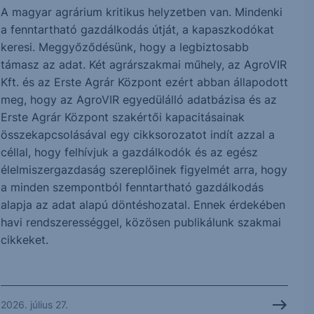
A magyar agrárium kritikus helyzetben van. Mindenki
a fenntartható gazdálkodás útját, a kapaszkodókat
keresi. Meggyőződésünk, hogy a legbiztosabb
támasz az adat. Két agrárszakmai műhely, az AgroVIR
Kft. és az Erste Agrár Központ ezért abban állapodott
meg, hogy az AgroVIR egyedülálló adatbázisa és az
Erste Agrár Központ szakértői kapacitásainak
összekapcsolásával egy cikksorozatot indít azzal a
céllal, hogy felhívjuk a gazdálkodók és az egész
élelmiszergazdaság szereplőinek figyelmét arra, hogy
a minden szempontból fenntartható gazdálkodás
alapja az adat alapú döntéshozatal. Ennek érdekében
havi rendszerességgel, közösen publikálunk szakmai
cikkeket.
2026. július 27.