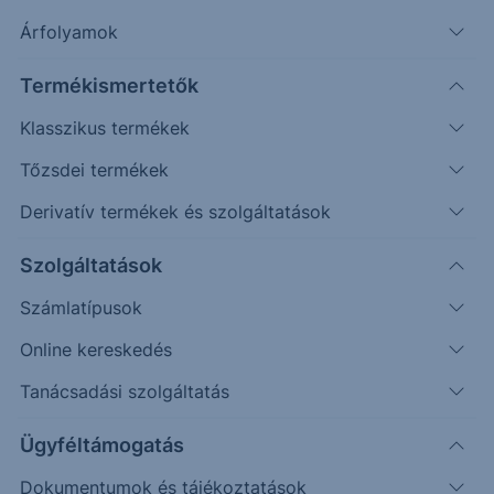
Árfolyamok
Timeframe
Irány
Támaszok
Ellenállások
Termékismertetők
Napos
,
22.282
23.500
Klasszikus termékek
Tőzsdei termékek
Derivatív termékek és szolgáltatások
Szolgáltatások
Számlatípusok
Online kereskedés
Tanácsadási szolgáltatás
Ügyféltámogatás
A korábban jelzett long indikátor-konfigurációk
Dokumentumok és tájékoztatások