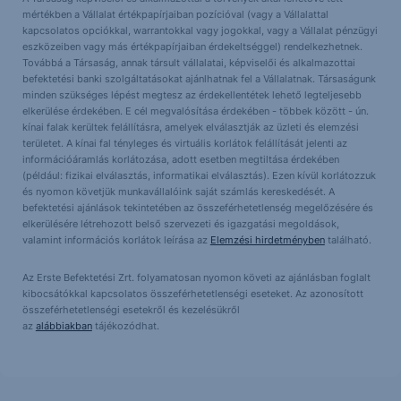
mértékben a Vállalat értékpapírjaiban pozícióval (vagy a Vállalattal
kapcsolatos opciókkal, warrantokkal vagy jogokkal, vagy a Vállalat pénzügyi
eszközeiben vagy más értékpapírjaiban érdekeltséggel) rendelkezhetnek.
Továbbá a Társaság, annak társult vállalatai, képviselői és alkalmazottai
befektetési banki szolgáltatásokat ajánlhatnak fel a Vállalatnak. Társaságunk
minden szükséges lépést megtesz az érdekellentétek lehető legteljesebb
elkerülése érdekében. E cél megvalósítása érdekében - többek között - ún.
kínai falak kerültek felállításra, amelyek elválasztják az üzleti és elemzési
területet. A kínai fal tényleges és virtuális korlátok felállítását jelenti az
információáramlás korlátozása, adott esetben megtiltása érdekében
(például: fizikai elválasztás, informatikai elválasztás). Ezen kívül korlátozzuk
és nyomon követjük munkavállalóink saját számlás kereskedését. A
befektetési ajánlások tekintetében az összeférhetetlenség megelőzésére és
elkerülésére létrehozott belső szervezeti és igazgatási megoldások,
valamint információs korlátok leírása az
Elemzési hirdetményben
található.
Az Erste Befektetési Zrt. folyamatosan nyomon követi az ajánlásban foglalt
kibocsátókkal kapcsolatos összeférhetetlenségi eseteket. Az azonosított
összeférhetetlenségi esetekről és kezelésükről
az
alábbiakban
tájékozódhat.