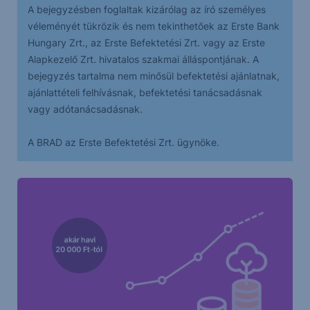
A bejegyzésben foglaltak kizárólag az író személyes
véleményét tükrözik és nem tekinthetőek az Erste Bank
Hungary Zrt., az Erste Befektetési Zrt. vagy az Erste
Alapkezelő Zrt. hivatalos szakmai álláspontjának. A
bejegyzés tartalma nem minősül befektetési ajánlatnak,
ajánlattételi felhívásnak, befektetési tanácsadásnak
vagy adótanácsadásnak.
A BRAD az Erste Befektetési Zrt. ügynöke.