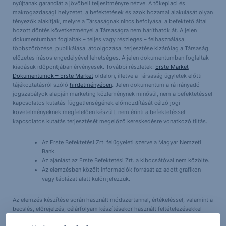
nyújtanak garanciát a jövőbeli teljesítményre nézve. A tőkepiaci és
makrogazdasági helyzetet, a befektetések és azok hozamai alakulását olyan
tényezők alakítják, melyre a Társaságnak nincs befolyása, a befektető által
hozott döntés következményei a Társaságra nem háríthatók át. A jelen
dokumentumban foglaltak – teljes vagy részleges – felhasználása,
többszörözése, publikálása, átdolgozása, terjesztése kizárólag a Társaság
előzetes írásos engedélyével lehetséges. A jelen dokumentumban foglaltak
kiadásuk időpontjában érvényesek. További részletek:
Erste Market
Dokumentumok – Erste Market
oldalon, illetve a Társaság ügyletek előtti
tájékoztatásról szóló
hirdetményében
. Jelen dokumentum a rá irányadó
jogszabályok alapján marketing közleménynek minősül, nem a befektetéssel
kapcsolatos kutatás függetlenségének előmozdítását célzó jogi
követelményeknek megfelelően készült, nem érinti a befektetéssel
kapcsolatos kutatás terjesztését megelőző kereskedésre vonatkozó tiltás.
Az Erste Befektetési Zrt. felügyeleti szerve a Magyar Nemzeti
Bank.
Az ajánlást az Erste Befektetési Zrt. a kibocsátóval nem közölte.
Az elemzésben közölt információk forrását az adott grafikon
vagy táblázat alatt külön jelezzük.
Az elemzés készítése során használt módszertannal, értékeléssel, valamint a
becslés, előrejelzés, célárfolyam készítésekor használt feltételezésekkel
kapcsolatos további információkat az Elemzési hirdetményben találhat.