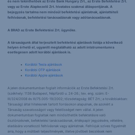
és nem tekinthetőek az Erste Bank Hungary Zrt., az Erste Befektetési Zrt.
vagy az Erste Alapkezelő Zrt. hivatalos szakmai álláspontjának. A
bejegyzés tartalma nem minősül befektetési ajánlatnak, ajánlattételi
felhívásnak, befektetési tanácsadásnak vagy adótanácsadásnak.
A BRAD az Erste Befektetési Zrt. ügynöke.
A társaságunk által terjesztett befektetési ajánlások listája a következő
helyen érhető el, ugyanitt megtalálható az adott intstrumentumra
esetlegesen adott korábbi ajánlások is.
Korábbi Tesla ajánlások
Korábbi OTP ajánlások
Korábbi Apple ajánlások
A jelen dokumentumban foglalt információk az Erste Befektetési Zrt.
(székhely: 1138 Budapest, Népfürdő u. 24-26.; tev. eng. szám: E-
III/324/2008 és III/75.005-19/2002; tőzsdetagság: BÉT Zrt.; a továbbiakban:
Társaság) által hitelesnek tartott forrásokon alapulnak, de azokért a
Társaság szavatosságot vagy felelősséget nem vállal. A jelen
dokumentumban foglaltak nem minősíthetők befektetésre való
ösztönzésnek, befektetési tanácsadásnak, értékpapír jegyzésére, vételére,
eladására vonatkozó felhívásnak vagy ajánlatnak. Felhívjuk szíves figyelmét
arra, hogy a múltbeli teljesítmények, illetve jövőbeli becslések nem