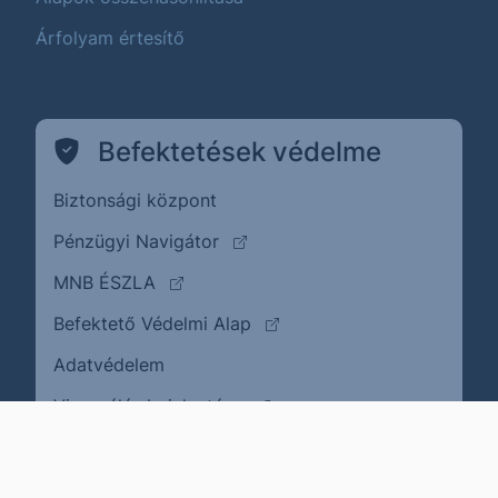
Árfolyam értesítő
Befektetések védelme
Biztonsági központ
(külső oldalra ugrik)
Pénzügyi Navigátor
(külső oldalra ugrik)
MNB ÉSZLA
(külső oldalra ugrik)
Befektető Védelmi Alap
Adatvédelem
(külső oldalra ugrik)
Visszaélés bejelentése