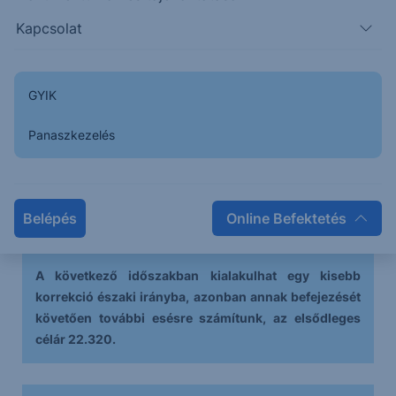
elérték a céláraikat.
Kapcsolat
Kialakult egy fordulós divergencia és egy short
indikátor-konfiguráció, utóbbi célára 21.660, az
GYIK
elérési valószínűség 60%, azonban aktuálisan a
támasz letörése kulcskérdés lehet a célár
Panaszkezelés
elérésében. Amennyiben a támaszon nem tud
áthatolni a piac, akkor nagyobb esélyét látjuk egy
újabb csúcsnak, mint az alakzat célárának az
Belépés
Online Befektetés
elérését.
A következő időszakban kialakulhat egy kisebb
korrekció északi irányba, azonban annak befejezését
követően további esésre számítunk, az elsődleges
célár 22.320.