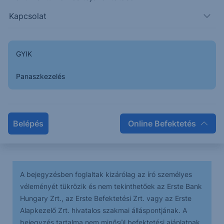
Az esés lendülete eladási klimaxba vitte a papír
Kapcsolat
árfolyamát (intraday idősíkokon), melyből némi
megnyugvás és emelkedés érkezett az elmúlt pár
napban.
GYIK
Panaszkezelés
Az előttünk álló időszakban - a korrekció befejezését
követően - további esésre számítunk, az elsődleges
célár 240, a másodlagos 236.
Belépés
Online Befektetés
A bejegyzésben foglaltak kizárólag az író személyes
véleményét tükrözik és nem tekinthetőek az Erste Bank
Hungary Zrt., az Erste Befektetési Zrt. vagy az Erste
Alapkezelő Zrt. hivatalos szakmai álláspontjának. A
bejegyzés tartalma nem minősül befektetési ajánlatnak,