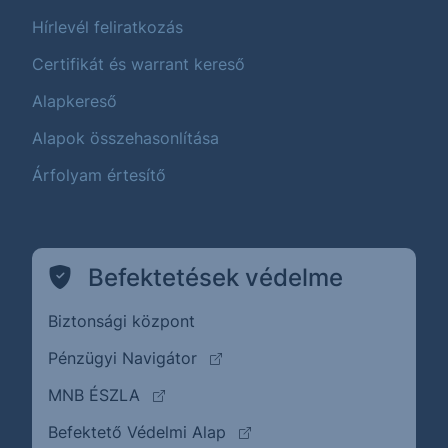
Hírlevél feliratkozás
Certifikát és warrant kereső
Alapkereső
Alapok összehasonlítása
Árfolyam értesítő
Befektetések védelme
Biztonsági központ
(külső oldalra ugrik)
Pénzügyi Navigátor
(külső oldalra ugrik)
MNB ÉSZLA
(külső oldalra ugrik)
Befektető Védelmi Alap