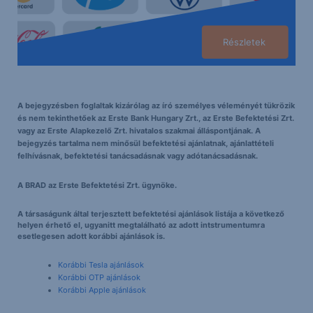
Részletek
A bejegyzésben foglaltak kizárólag az író személyes véleményét tükrözik
és nem tekinthetőek az Erste Bank Hungary Zrt., az Erste Befektetési Zrt.
vagy az Erste Alapkezelő Zrt. hivatalos szakmai álláspontjának. A
bejegyzés tartalma nem minősül befektetési ajánlatnak, ajánlattételi
felhívásnak, befektetési tanácsadásnak vagy adótanácsadásnak.
A BRAD az Erste Befektetési Zrt. ügynöke.
A társaságunk által terjesztett befektetési ajánlások listája a következő
helyen érhető el, ugyanitt megtalálható az adott intstrumentumra
esetlegesen adott korábbi ajánlások is.
Korábbi Tesla ajánlások
Korábbi OTP ajánlások
Korábbi Apple ajánlások