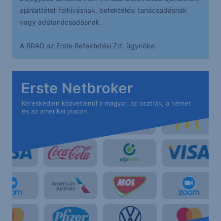
ajánlattételi felhívásnak, befektetési tanácsadásnak
vagy adótanácsadásnak.
A BRAD az Erste Befektetési Zrt. ügynöke.
Erste Netbroker
Kereskedjen közvetlenül a magyar, az osztrák, a német
és az amerikai piacon