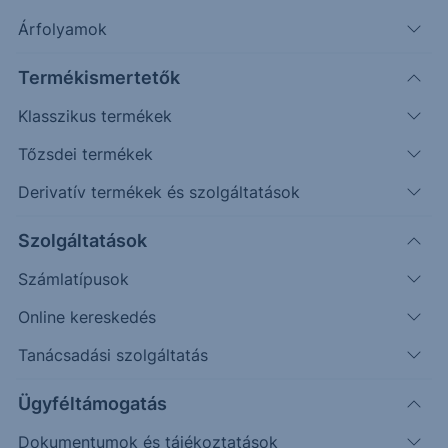
árfolyam.
Árfolyamok
Termékismertetők
Timeframe
Irány
Támaszok
Ellenállások
Napos
Klasszikus termékek
220; 236
260
Tőzsdei termékek
Derivatív termékek és szolgáltatások
Szolgáltatások
Számlatípusok
Online kereskedés
Tanácsadási szolgáltatás
Ügyféltámogatás
Dokumentumok és tájékoztatások