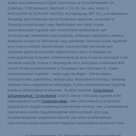
A jelen dokumentumban foglalt információk az Erste Befektetési Zrt.
(székhely: 1138 Budapest, Népfürdő u. 24-26.; tev. eng. szám: E-
III/324/2008 és III/75.005-19/2002; tőzsdetagság: BÉT Zrt.; a továbbiakban:
Társaság) által hitelesnek tartott forrásokon alapulnak, de azokért a
Társaság szavatosságot vagy felelősséget nem vállal. A jelen
dokumentumban foglaltak nem minősíthetők befektetésre való
ösztönzésnek, befektetési tanácsadásnak, értékpapír jegyzésére, vételére,
eladására vonatkozó felhívásnak vagy ajánlatnak. Felhívjuk szíves figyelmét
arra, hogy a múltbeli teljesítmények, illetve jövőbeli becslések nem
nyújtanak garanciát a jövőbeli teljesítményre nézve. A tőkepiaci és
makrogazdasági helyzetet, a befektetések és azok hozamai alakulását olyan
tényezők alakítják, melyre a Társaságnak nincs befolyása, a befektető által
hozott döntés következményei a Társaságra nem háríthatók át. A jelen
dokumentumban foglaltak – teljes vagy részleges – felhasználása,
többszörözése, publikálása, átdolgozása, terjesztése kizárólag a Társaság
előzetes írásos engedélyével lehetséges. A jelen dokumentumban foglaltak
kiadásuk időpontjában érvényesek. További részletek:
Erste Market
Dokumentumok – Erste Market
oldalon, illetve a Társaság ügyletek előtti
tájékoztatásról szóló
hirdetményében
. Jelen dokumentum a rá irányadó
jogszabályok alapján marketing közleménynek minősül, nem a befektetéssel
kapcsolatos kutatás függetlenségének előmozdítását célzó jogi
követelményeknek megfelelően készült, nem érinti a befektetéssel
kapcsolatos kutatás terjesztését megelőző kereskedésre vonatkozó tiltás.
Az Erste Befektetési Zrt. felügyeleti szerve a Magyar Nemzeti