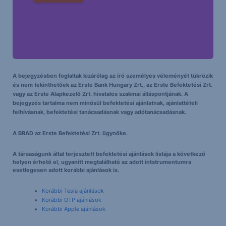
A bejegyzésben foglaltak kizárólag az író személyes véleményét tükrözik
és nem tekinthetőek az Erste Bank Hungary Zrt., az Erste Befektetési Zrt.
vagy az Erste Alapkezelő Zrt. hivatalos szakmai álláspontjának. A
bejegyzés tartalma nem minősül befektetési ajánlatnak, ajánlattételi
felhívásnak, befektetési tanácsadásnak vagy adótanácsadásnak.
A BRAD az Erste Befektetési Zrt. ügynöke.
A társaságunk által terjesztett befektetési ajánlások listája a következő
helyen érhető el, ugyanitt megtalálható az adott intstrumentumra
esetlegesen adott korábbi ajánlások is.
Korábbi Tesla ajánlások
Korábbi OTP ajánlások
Korábbi Apple ajánlások