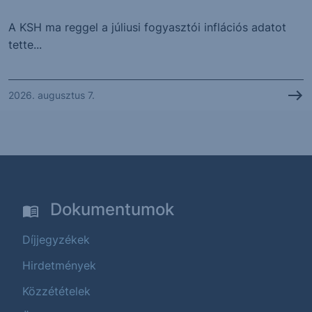
A KSH ma reggel a júliusi fogyasztói inflációs adatot
tette...
2026. augusztus 7.
Dokumentumok
Díjjegyzékek
Hirdetmények
Közzétételek