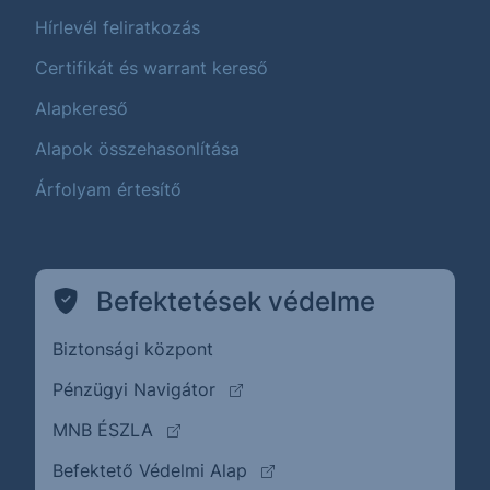
Hírlevél feliratkozás
Certifikát és warrant kereső
Alapkereső
Alapok összehasonlítása
Árfolyam értesítő
Befektetések védelme
Biztonsági központ
(külső oldalra ugrik)
Pénzügyi Navigátor
(külső oldalra ugrik)
MNB ÉSZLA
(külső oldalra ugrik)
Befektető Védelmi Alap