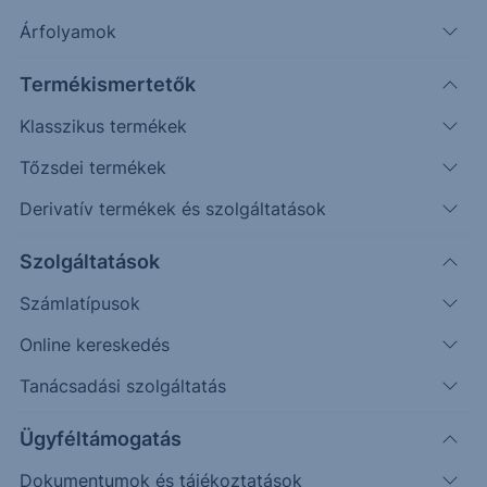
Árfolyamok
Timeframe
Irány
Támaszok
Ellenállások
Napos
62,70
77,49
Termékismertetők
Klasszikus termékek
Tőzsdei termékek
Derivatív termékek és szolgáltatások
Szolgáltatások
Számlatípusok
Online kereskedés
Tanácsadási szolgáltatás
Ügyféltámogatás
Az elsődleges szcenárióként kezelt ék alakzat
lehetősége tört.
Dokumentumok és tájékoztatások