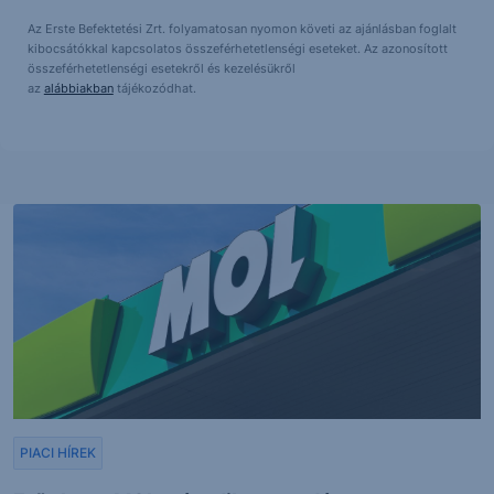
Az Erste Befektetési Zrt. folyamatosan nyomon követi az ajánlásban foglalt
kibocsátókkal kapcsolatos összeférhetetlenségi eseteket. Az azonosított
összeférhetetlenségi esetekről és kezelésükről
az
alábbiakban
tájékozódhat.
PIACI HÍREK