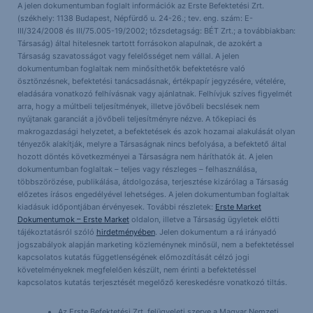
A jelen dokumentumban foglalt információk az Erste Befektetési Zrt.
(székhely: 1138 Budapest, Népfürdő u. 24-26.; tev. eng. szám: E-
III/324/2008 és III/75.005-19/2002; tőzsdetagság: BÉT Zrt.; a továbbiakban:
Társaság) által hitelesnek tartott forrásokon alapulnak, de azokért a
Társaság szavatosságot vagy felelősséget nem vállal. A jelen
dokumentumban foglaltak nem minősíthetők befektetésre való
ösztönzésnek, befektetési tanácsadásnak, értékpapír jegyzésére, vételére,
eladására vonatkozó felhívásnak vagy ajánlatnak. Felhívjuk szíves figyelmét
arra, hogy a múltbeli teljesítmények, illetve jövőbeli becslések nem
nyújtanak garanciát a jövőbeli teljesítményre nézve. A tőkepiaci és
makrogazdasági helyzetet, a befektetések és azok hozamai alakulását olyan
tényezők alakítják, melyre a Társaságnak nincs befolyása, a befektető által
hozott döntés következményei a Társaságra nem háríthatók át. A jelen
dokumentumban foglaltak – teljes vagy részleges – felhasználása,
többszörözése, publikálása, átdolgozása, terjesztése kizárólag a Társaság
előzetes írásos engedélyével lehetséges. A jelen dokumentumban foglaltak
kiadásuk időpontjában érvényesek. További részletek:
Erste Market
Dokumentumok – Erste Market
oldalon, illetve a Társaság ügyletek előtti
tájékoztatásról szóló
hirdetményében
. Jelen dokumentum a rá irányadó
jogszabályok alapján marketing közleménynek minősül, nem a befektetéssel
kapcsolatos kutatás függetlenségének előmozdítását célzó jogi
követelményeknek megfelelően készült, nem érinti a befektetéssel
kapcsolatos kutatás terjesztését megelőző kereskedésre vonatkozó tiltás.
Az Erste Befektetési Zrt. felügyeleti szerve a Magyar Nemzeti