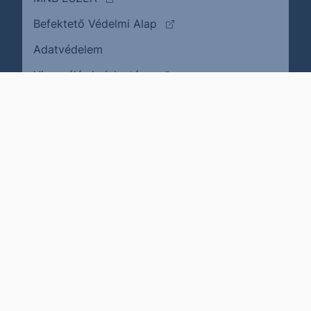
(külső oldalra ugrik)
Befektető Védelmi Alap
Adatvédelem
(külső oldalra ugrik)
Visszaélés bejelentése
Karrier
Impresszum
Cookie policy