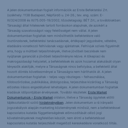
A jelen dokumentumban foglalt információk az Erste Befektetési Zrt.
(székhely: 1138 Budapest, Népfürdő u. 24-26.; tev. eng. szám: E-
III/324/2008 és III/75.005-19/2002; tőzsdetagság: BÉT Zrt.; a továbbiakban:
Társaság) által hitelesnek tartott forrásokon alapulnak, de azokért a
Társaság szavatosságot vagy felelősséget nem vállal. A jelen
dokumentumban foglaltak nem minősíthetők befektetésre való
ösztönzésnek, befektetési tanácsadásnak, értékpapír jegyzésére, vételére,
eladására vonatkozó felhívásnak vagy ajánlatnak. Felhívjuk szíves figyelmét
arra, hogy a múltbeli teljesítmények, illetve jövőbeli becslések nem
nyújtanak garanciát a jövőbeli teljesítményre nézve. A tőkepiaci és
makrogazdasági helyzetet, a befektetések és azok hozamai alakulását olyan
tényezők alakítják, melyre a Társaságnak nincs befolyása, a befektető által
hozott döntés következményei a Társaságra nem háríthatók át. A jelen
dokumentumban foglaltak – teljes vagy részleges – felhasználása,
többszörözése, publikálása, átdolgozása, terjesztése kizárólag a Társaság
előzetes írásos engedélyével lehetséges. A jelen dokumentumban foglaltak
kiadásuk időpontjában érvényesek. További részletek:
Erste Market
Dokumentumok – Erste Market
oldalon, illetve a Társaság ügyletek előtti
tájékoztatásról szóló
hirdetményében
. Jelen dokumentum a rá irányadó
jogszabályok alapján marketing közleménynek minősül, nem a befektetéssel
kapcsolatos kutatás függetlenségének előmozdítását célzó jogi
követelményeknek megfelelően készült, nem érinti a befektetéssel
kapcsolatos kutatás terjesztését megelőző kereskedésre vonatkozó tiltás.