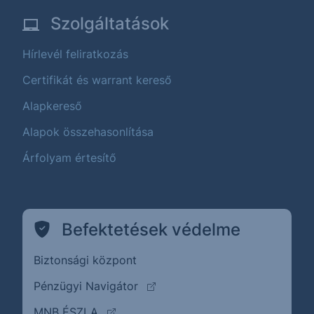
Szolgáltatások
Hírlevél feliratkozás
Certifikát és warrant kereső
Alapkereső
Alapok összehasonlítása
Árfolyam értesítő
Befektetések védelme
Biztonsági központ
(külső oldalra ugrik)
Pénzügyi Navigátor
(külső oldalra ugrik)
MNB ÉSZLA