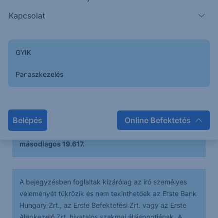
Kapcsolat
A látott esés után, egyelőre csak korrekciós jellegű
emelkedés érkezett az év végén a piacra, mely
GYIK
alapján egyelőre a további esés gondolata tűnik
Panaszkezelés
reálisnak.
A következő napokban egy rövid emelkedés
Belépés
Online Befektetés
lehetősége mellett (az ellenállásig), esésre
számítunk, melynek elsődleges célára 19.800 a
másodlagos 19.617.
A bejegyzésben foglaltak kizárólag az író személyes
véleményét tükrözik és nem tekinthetőek az Erste Bank
Hungary Zrt., az Erste Befektetési Zrt. vagy az Erste
Alapkezelő Zrt. hivatalos szakmai álláspontjának. A