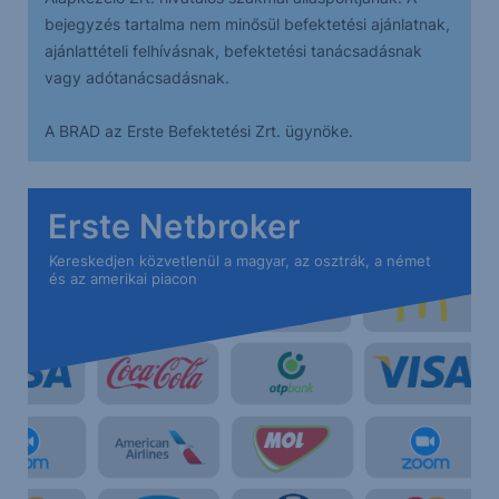
bejegyzés tartalma nem minősül befektetési ajánlatnak,
ajánlattételi felhívásnak, befektetési tanácsadásnak
vagy adótanácsadásnak.
A BRAD az Erste Befektetési Zrt. ügynöke.
Erste Netbroker
Kereskedjen közvetlenül a magyar, az osztrák, a német
és az amerikai piacon