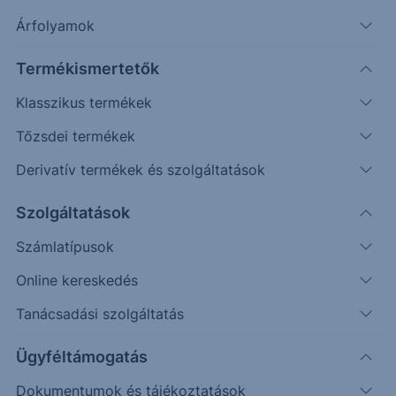
Egy erősebb támaszzónához érkezést követően
Árfolyamok
északi irányba fordult az index árfolyama az év
utolsó napjaiban.
Termékismertetők
Klasszikus termékek
Timeframe
Irány
Támaszok
Ellenállások
Tőzsdei termékek
Napos
20.060 ;
18.600
Derivatív termékek és szolgáltatások
20.280
Szolgáltatások
Számlatípusok
Online kereskedés
Tanácsadási szolgáltatás
Ügyféltámogatás
Dokumentumok és tájékoztatások