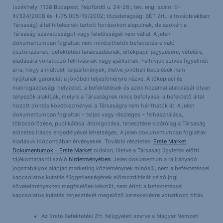
(székhely: 1138 Budapest, Népfürdő u. 24-26.; tev. eng. szám: E-
III/324/2008 és III/75.005-19/2002; tőzsdetagság: BÉT Zrt.; a továbbiakban:
Társaság) által hitelesnek tartott forrásokon alapulnak, de azokért a
Társaság szavatosságot vagy felelősséget nem vállal. A jelen
dokumentumban foglaltak nem minősíthetők befektetésre való
ösztönzésnek, befektetési tanácsadásnak, értékpapír jegyzésére, vételére,
eladására vonatkozó felhívásnak vagy ajánlatnak. Felhívjuk szíves figyelmét
arra, hogy a múltbeli teljesítmények, illetve jövőbeli becslések nem
nyújtanak garanciát a jövőbeli teljesítményre nézve. A tőkepiaci és
makrogazdasági helyzetet, a befektetések és azok hozamai alakulását olyan
tényezők alakítják, melyre a Társaságnak nincs befolyása, a befektető által
hozott döntés következményei a Társaságra nem háríthatók át. A jelen
dokumentumban foglaltak – teljes vagy részleges – felhasználása,
többszörözése, publikálása, átdolgozása, terjesztése kizárólag a Társaság
előzetes írásos engedélyével lehetséges. A jelen dokumentumban foglaltak
kiadásuk időpontjában érvényesek. További részletek:
Erste Market
Dokumentumok – Erste Market
oldalon, illetve a Társaság ügyletek előtti
tájékoztatásról szóló
hirdetményében
. Jelen dokumentum a rá irányadó
jogszabályok alapján marketing közleménynek minősül, nem a befektetéssel
kapcsolatos kutatás függetlenségének előmozdítását célzó jogi
követelményeknek megfelelően készült, nem érinti a befektetéssel
kapcsolatos kutatás terjesztését megelőző kereskedésre vonatkozó tiltás.
Az Erste Befektetési Zrt. felügyeleti szerve a Magyar Nemzeti