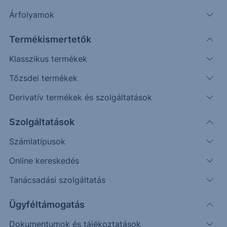
nem érte el (402 vs. 400,98) a piac, majd
Árfolyamok
forinterősödés indult az év utolsó kereskedési
napjaiban.
Termékismertetők
Klasszikus termékek
Timeframe
Irány
Támaszok
Ellenállások
Tőzsdei termékek
383,10;
402
Napos
Derivatív termékek és szolgáltatások
388,20
Szolgáltatások
Számlatípusok
Online kereskedés
Tanácsadási szolgáltatás
Ügyféltámogatás
Dokumentumok és tájékoztatások