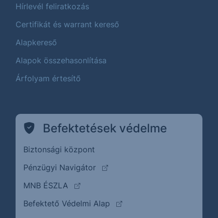
Hírlevél feliratkozás
Certifikát és warrant kereső
Alapkereső
Alapok összehasonlítása
Árfolyam értesítő
Befektetések védelme
Biztonsági központ
(külső oldalra ugrik)
Pénzügyi Navigátor
(külső oldalra ugrik)
MNB ÉSZLA
(külső oldalra ugrik)
Befektető Védelmi Alap