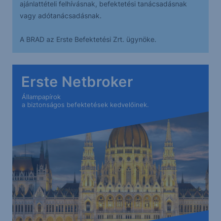
ajánlattételi felhívásnak, befektetési tanácsadásnak
vagy adótanácsadásnak.
A BRAD az Erste Befektetési Zrt. ügynöke.
Erste Netbroker
Állampapírok
a biztonságos befektetések kedvelőinek.