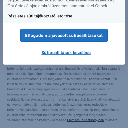
kockázatokat is – a weboldalunkon található
Erste Market Dokumentumok –
Önt érdeklő ajánlatokról üzenetet juttathatunk el Önnek.
Erste Market
anyagokban érthető el. A társaságunk által terjesztett
befektetési ajánlások listája a következő helyen érhető el, ugyanitt
Részletes süti tájékoztató letöltése
megtalálhatók az adott instrumentumra esetlegesen adott is.
Összeférhetetlenségi nyilatkozat
Elfogadom a javasolt sütibeállításokat
A Társaság képviselői és alkalmazottai a törvények által lehetővé tett
mértékben a Vállalat értékpapírjaiban pozícióval (vagy a Vállalattal
Sütibeállítások kezelése
kapcsolatos opciókkal, warrantokkal vagy jogokkal, vagy a Vállalat pénzügyi
eszközeiben vagy más értékpapírjaiban érdekeltséggel) rendelkezhetnek.
Továbbá a Társaság, annak társult vállalatai, képviselői és alkalmazottai
befektetési banki szolgáltatásokat ajánlhatnak fel a Vállalatnak. Társaságunk
minden szükséges lépést megtesz az érdekellentétek lehető legteljesebb
elkerülése érdekében. E cél megvalósítása érdekében - többek között - ún.
kínai falak kerültek felállításra, amelyek elválasztják az üzleti és elemzési
területet. A kínai fal tényleges és virtuális korlátok felállítását jelenti az
információáramlás korlátozása, adott esetben megtiltása érdekében
(például: fizikai elválasztás, informatikai elválasztás). Ezen kívül korlátozzuk
és nyomon követjük munkavállalóink saját számlás kereskedését. A
befektetési ajánlások tekintetében az összeférhetetlenség megelőzésére és
elkerülésére létrehozott belső szervezeti és igazgatási megoldások,
valamint információs korlátok leírása az
Elemzési hirdetményben
található.