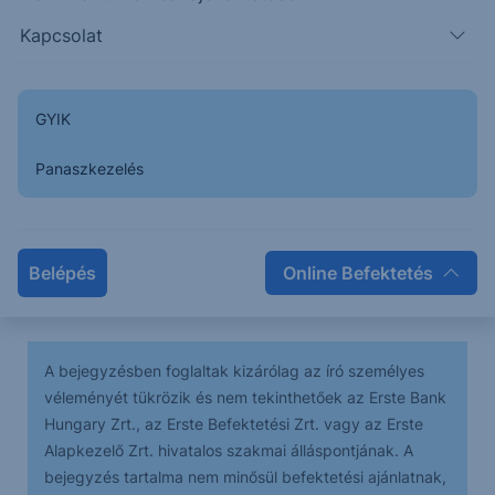
Kapcsolat
A tetőnél kialakult egy short indikátor-konfiguráció,
GYIK
mely elérte a célárát, majd ismét északi irányú
fordulat következett be.
Panaszkezelés
A következő időszakban emelkedésre számítunk, az
elsődleges célár 399,70, a másodlagos a korábbi
Belépés
Online Befektetés
konfiguráció célára 402.
A bejegyzésben foglaltak kizárólag az író személyes
véleményét tükrözik és nem tekinthetőek az Erste Bank
Hungary Zrt., az Erste Befektetési Zrt. vagy az Erste
Alapkezelő Zrt. hivatalos szakmai álláspontjának. A
bejegyzés tartalma nem minősül befektetési ajánlatnak,