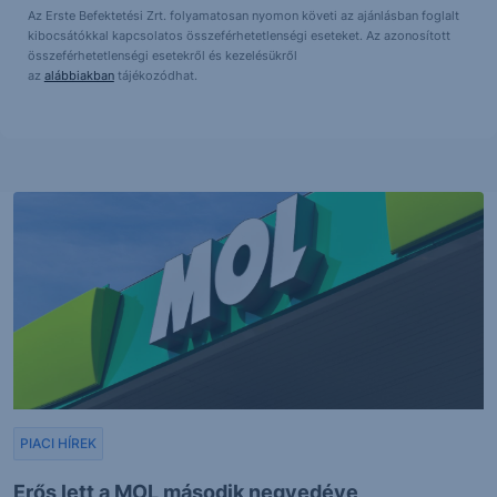
Az Erste Befektetési Zrt. folyamatosan nyomon követi az ajánlásban foglalt
kibocsátókkal kapcsolatos összeférhetetlenségi eseteket. Az azonosított
összeférhetetlenségi esetekről és kezelésükről
az
alábbiakban
tájékozódhat.
PIACI HÍREK
Erős lett a MOL második negyedéve