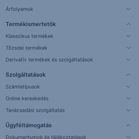
Timeframe
Irány
Támaszok
Ellenállások
Árfolyamok
Napos
1,030
1,060 1,088
Termékismertetők
Klasszikus termékek
Tőzsdei termékek
Derivatív termékek és szolgáltatások
Szolgáltatások
Számlatípusok
Online kereskedés
Tanácsadási szolgáltatás
Ügyféltámogatás
Az előttünk álló napokban emelkedésre számítunk, az
Dokumentumok és tájékoztatások