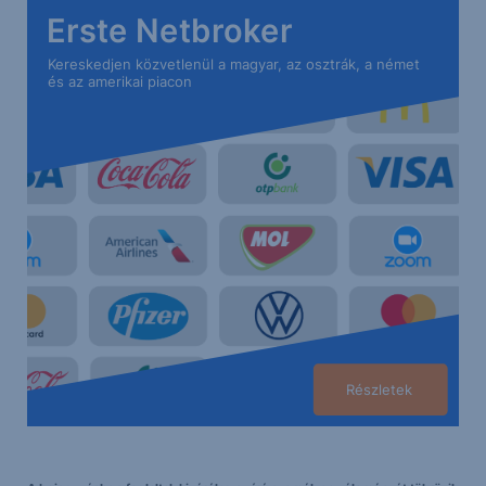
Erste Netbroker
Kereskedjen közvetlenül a magyar, az osztrák, a német
és az amerikai piacon
Részletek