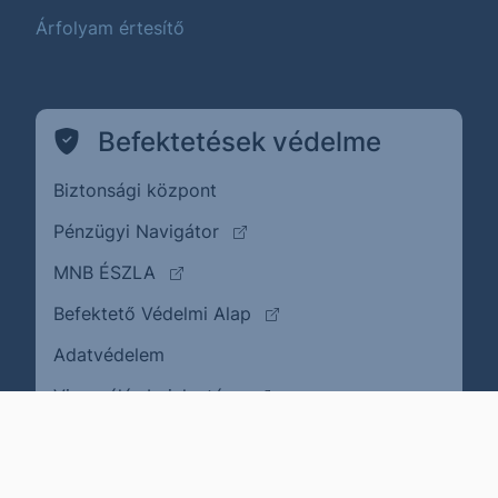
Árfolyam értesítő
Befektetések védelme
Biztonsági központ
(külső oldalra ugrik)
Pénzügyi Navigátor
(külső oldalra ugrik)
MNB ÉSZLA
(külső oldalra ugrik)
Befektető Védelmi Alap
Adatvédelem
(külső oldalra ugrik)
Visszaélés bejelentése