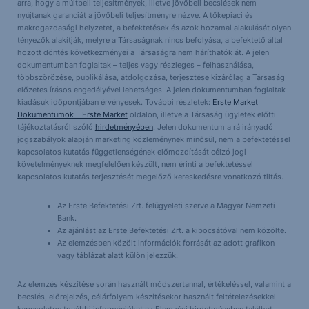
arra, hogy a múltbeli teljesítmények, illetve jövőbeli becslések nem
nyújtanak garanciát a jövőbeli teljesítményre nézve. A tőkepiaci és
makrogazdasági helyzetet, a befektetések és azok hozamai alakulását olyan
tényezők alakítják, melyre a Társaságnak nincs befolyása, a befektető által
hozott döntés következményei a Társaságra nem háríthatók át. A jelen
dokumentumban foglaltak – teljes vagy részleges – felhasználása,
többszörözése, publikálása, átdolgozása, terjesztése kizárólag a Társaság
előzetes írásos engedélyével lehetséges. A jelen dokumentumban foglaltak
kiadásuk időpontjában érvényesek. További részletek:
Erste Market
Dokumentumok – Erste Market
oldalon, illetve a Társaság ügyletek előtti
tájékoztatásról szóló
hirdetményében
. Jelen dokumentum a rá irányadó
jogszabályok alapján marketing közleménynek minősül, nem a befektetéssel
kapcsolatos kutatás függetlenségének előmozdítását célzó jogi
követelményeknek megfelelően készült, nem érinti a befektetéssel
kapcsolatos kutatás terjesztését megelőző kereskedésre vonatkozó tiltás.
Az Erste Befektetési Zrt. felügyeleti szerve a Magyar Nemzeti
Bank.
Az ajánlást az Erste Befektetési Zrt. a kibocsátóval nem közölte.
Az elemzésben közölt információk forrását az adott grafikon
vagy táblázat alatt külön jelezzük.
Az elemzés készítése során használt módszertannal, értékeléssel, valamint a
becslés, előrejelzés, célárfolyam készítésekor használt feltételezésekkel
kapcsolatos további információkat az Elemzési hirdetményben találhat.