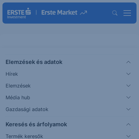
EUR/USD - 2024/101 - napi
Elemzések és adatok
CHART EXTRA
Hírek
Puppi
Szakmai
2024. december
Elemzések
|
Adrián
vezető
19. 08:33
Média hub
Gazdasági adatok
A szerdai kereskedésben hatalmas esés érkezett
a piacra.
Keresés és árfolyamok
Termék keresők