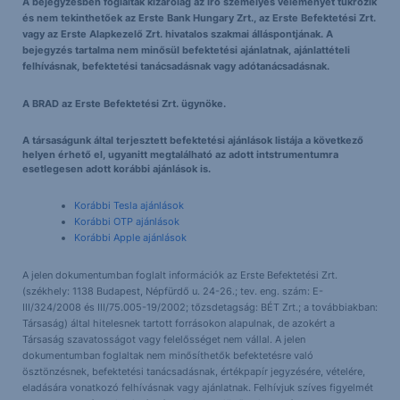
A bejegyzésben foglaltak kizárólag az író személyes véleményét tükrözik
és nem tekinthetőek az Erste Bank Hungary Zrt., az Erste Befektetési Zrt.
vagy az Erste Alapkezelő Zrt. hivatalos szakmai álláspontjának. A
bejegyzés tartalma nem minősül befektetési ajánlatnak, ajánlattételi
felhívásnak, befektetési tanácsadásnak vagy adótanácsadásnak.
A BRAD az Erste Befektetési Zrt. ügynöke.
A társaságunk által terjesztett befektetési ajánlások listája a következő
helyen érhető el, ugyanitt megtalálható az adott intstrumentumra
esetlegesen adott korábbi ajánlások is.
Korábbi Tesla ajánlások
Korábbi OTP ajánlások
Korábbi Apple ajánlások
A jelen dokumentumban foglalt információk az Erste Befektetési Zrt.
(székhely: 1138 Budapest, Népfürdő u. 24-26.; tev. eng. szám: E-
III/324/2008 és III/75.005-19/2002; tőzsdetagság: BÉT Zrt.; a továbbiakban:
Társaság) által hitelesnek tartott forrásokon alapulnak, de azokért a
Társaság szavatosságot vagy felelősséget nem vállal. A jelen
dokumentumban foglaltak nem minősíthetők befektetésre való
ösztönzésnek, befektetési tanácsadásnak, értékpapír jegyzésére, vételére,
eladására vonatkozó felhívásnak vagy ajánlatnak. Felhívjuk szíves figyelmét