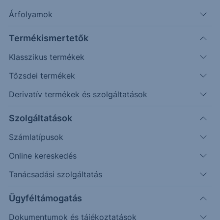
Árfolyamok
Timeframe
Irány
Támaszok
Ellenállások
Napos
5444
5880
Termékismertetők
Klasszikus termékek
Tőzsdei termékek
Derivatív termékek és szolgáltatások
Szolgáltatások
Számlatípusok
Online kereskedés
Tanácsadási szolgáltatás
A
„Bearish Engulfing”
alakzatnak a gyenge
Ügyféltámogatás
kontextusa hozta is a várakozásainkat, azaz nem
Dokumentumok és tájékoztatások