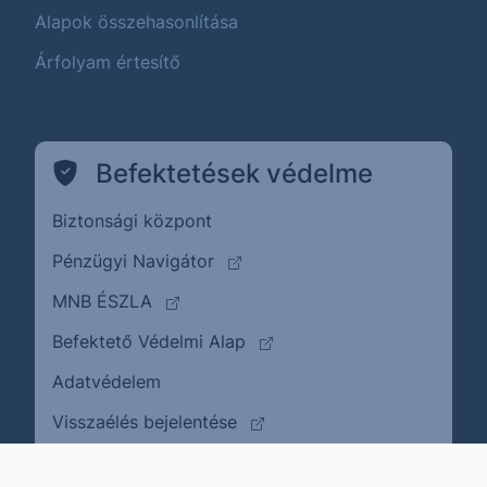
Alapok összehasonlítása
Árfolyam értesítő
Befektetések védelme
Biztonsági központ
(külső oldalra ugrik)
Pénzügyi Navigátor
(külső oldalra ugrik)
MNB ÉSZLA
(külső oldalra ugrik)
Befektető Védelmi Alap
Adatvédelem
(külső oldalra ugrik)
Visszaélés bejelentése