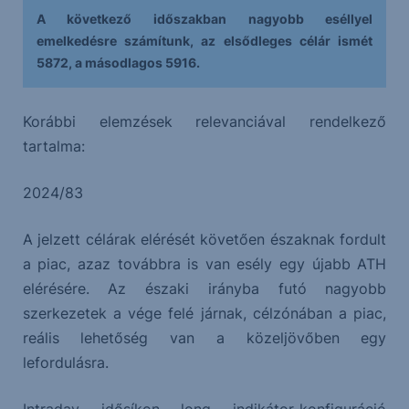
A következő időszakban nagyobb eséllyel
emelkedésre számítunk, az elsődleges célár ismét
5872, a másodlagos 5916.
Korábbi elemzések relevanciával rendelkező
tartalma:
2024/83
A jelzett célárak elérését követően északnak fordult
a piac, azaz továbbra is van esély egy újabb ATH
elérésére. Az északi irányba futó nagyobb
szerkezetek a vége felé járnak, célzónában a piac,
reális lehetőség van a közeljövőben egy
lefordulásra.
Intraday idősíkon long indikátor-konfiguráció