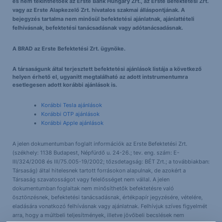
és nem tekinthetőek az Erste Bank Hungary Zrt., az Erste Befektetési Zrt.
vagy az Erste Alapkezelő Zrt. hivatalos szakmai álláspontjának. A
bejegyzés tartalma nem minősül befektetési ajánlatnak, ajánlattételi
felhívásnak, befektetési tanácsadásnak vagy adótanácsadásnak.
A BRAD az Erste Befektetési Zrt. ügynöke.
A társaságunk által terjesztett befektetési ajánlások listája a következő
helyen érhető el, ugyanitt megtalálható az adott intstrumentumra
esetlegesen adott korábbi ajánlások is.
Korábbi Tesla ajánlások
Korábbi OTP ajánlások
Korábbi Apple ajánlások
A jelen dokumentumban foglalt információk az Erste Befektetési Zrt.
(székhely: 1138 Budapest, Népfürdő u. 24-26.; tev. eng. szám: E-
III/324/2008 és III/75.005-19/2002; tőzsdetagság: BÉT Zrt.; a továbbiakban:
Társaság) által hitelesnek tartott forrásokon alapulnak, de azokért a
Társaság szavatosságot vagy felelősséget nem vállal. A jelen
dokumentumban foglaltak nem minősíthetők befektetésre való
ösztönzésnek, befektetési tanácsadásnak, értékpapír jegyzésére, vételére,
eladására vonatkozó felhívásnak vagy ajánlatnak. Felhívjuk szíves figyelmét
arra, hogy a múltbeli teljesítmények, illetve jövőbeli becslések nem