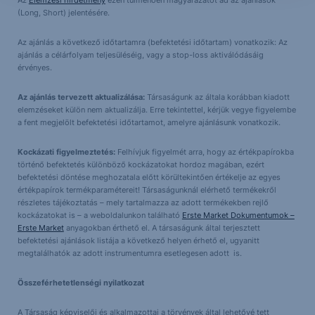
Az
Elemzési hirdetmény
ezen túlmenően magyarázatot ad az ajánlások
(Long, Short) jelentésére.
Az ajánlás a következő időtartamra (befektetési időtartam) vonatkozik: Az
ajánlás a célárfolyam teljesüléséig, vagy a stop-loss aktiválódásáig
érvényes.
Az ajánlás tervezett aktualizálása:
Társaságunk az általa korábban kiadott
elemzéseket külön nem aktualizálja. Erre tekintettel, kérjük vegye figyelembe
a fent megjelölt befektetési időtartamot, amelyre ajánlásunk vonatkozik.
Kockázati figyelmeztetés:
Felhívjuk figyelmét arra, hogy az értékpapírokba
történő befektetés különböző kockázatokat hordoz magában, ezért
befektetési döntése meghozatala előtt körültekintően értékelje az egyes
értékpapírok termékparamétereit! Társaságunknál elérhető termékekről
részletes tájékoztatás – mely tartalmazza az adott termékekben rejlő
kockázatokat is – a weboldalunkon található
Erste Market Dokumentumok –
Erste Market
anyagokban érthető el. A társaságunk által terjesztett
befektetési ajánlások listája a következő helyen érhető el, ugyanitt
megtalálhatók az adott instrumentumra esetlegesen adott is.
Összeférhetetlenségi nyilatkozat
A Társaság képviselői és alkalmazottai a törvények által lehetővé tett