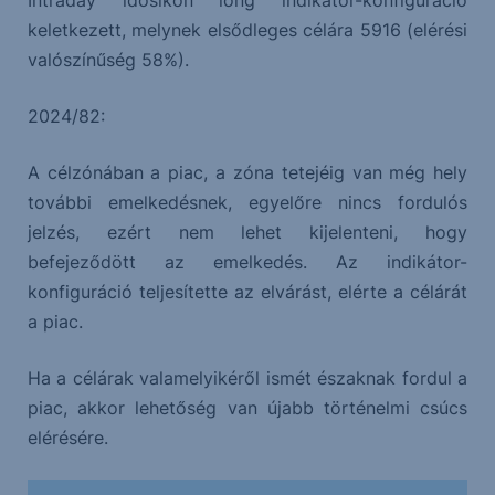
keletkezett, melynek elsődleges célára 5916 (elérési
valószínűség 58%).
2024/82:
A célzónában a piac, a zóna tetejéig van még hely
további emelkedésnek, egyelőre nincs fordulós
jelzés, ezért nem lehet kijelenteni, hogy
befejeződött az emelkedés. Az indikátor-
konfiguráció teljesítette az elvárást, elérte a célárát
a piac.
Ha a célárak valamelyikéről ismét északnak fordul a
piac, akkor lehetőség van újabb történelmi csúcs
elérésére.