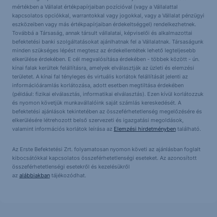
mértékben a Vállalat értékpapírjaiban pozícióval (vagy a Vállalattal
kapcsolatos opciókkal, warrantokkal vagy jogokkal, vagy a Vállalat pénzügyi
eszközeiben vagy más értékpapírjaiban érdekeltséggel) rendelkezhetnek.
Továbbá a Társaság, annak társult vállalatai, képviselői és alkalmazottai
befektetési banki szolgáltatásokat ajánlhatnak fel a Vállalatnak. Társaságunk
minden szükséges lépést megtesz az érdekellentétek lehető legteljesebb
elkerülése érdekében. E cél megvalósítása érdekében - többek között - ún.
kínai falak kerültek felállításra, amelyek elválasztják az üzleti és elemzési
területet. A kínai fal tényleges és virtuális korlátok felállítását jelenti az
információáramlás korlátozása, adott esetben megtiltása érdekében
(például: fizikai elválasztás, informatikai elválasztás). Ezen kívül korlátozzuk
és nyomon követjük munkavállalóink saját számlás kereskedését. A
befektetési ajánlások tekintetében az összeférhetetlenség megelőzésére és
elkerülésére létrehozott belső szervezeti és igazgatási megoldások,
valamint információs korlátok leírása az
Elemzési hirdetményben
található.
Az Erste Befektetési Zrt. folyamatosan nyomon követi az ajánlásban foglalt
kibocsátókkal kapcsolatos összeférhetetlenségi eseteket. Az azonosított
összeférhetetlenségi esetekről és kezelésükről
az
alábbiakban
tájékozódhat.