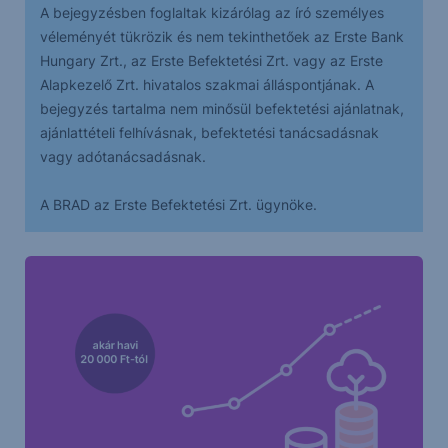
A bejegyzésben foglaltak kizárólag az író személyes
véleményét tükrözik és nem tekinthetőek az Erste Bank
Hungary Zrt., az Erste Befektetési Zrt. vagy az Erste
Alapkezelő Zrt. hivatalos szakmai álláspontjának. A
bejegyzés tartalma nem minősül befektetési ajánlatnak,
ajánlattételi felhívásnak, befektetési tanácsadásnak
vagy adótanácsadásnak.
A BRAD az Erste Befektetési Zrt. ügynöke.