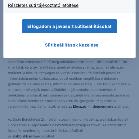
Részletes süti tájékoztató letöltése
Összeférhetetlenségi nyilatkozat
A Társaság képviselői és alkalmazottai a törvények által lehetővé tett
Elfogadom a javasolt sütibeállításokat
mértékben a Vállalat értékpapírjaiban pozícióval (vagy a Vállalattal
kapcsolatos opciókkal, warrantokkal vagy jogokkal, vagy a Vállalat pénzügyi
eszközeiben vagy más értékpapírjaiban érdekeltséggel) rendelkezhetnek.
Sütibeállítások kezelése
Továbbá a Társaság, annak társult vállalatai, képviselői és alkalmazottai
befektetési banki szolgáltatásokat ajánlhatnak fel a Vállalatnak. Társaságunk
minden szükséges lépést megtesz az érdekellentétek lehető legteljesebb
elkerülése érdekében. E cél megvalósítása érdekében - többek között - ún.
kínai falak kerültek felállításra, amelyek elválasztják az üzleti és elemzési
területet. A kínai fal tényleges és virtuális korlátok felállítását jelenti az
információáramlás korlátozása, adott esetben megtiltása érdekében
(például: fizikai elválasztás, informatikai elválasztás). Ezen kívül korlátozzuk
és nyomon követjük munkavállalóink saját számlás kereskedését. A
befektetési ajánlások tekintetében az összeférhetetlenség megelőzésére és
elkerülésére létrehozott belső szervezeti és igazgatási megoldások,
valamint információs korlátok leírása az
Elemzési hirdetményben
található.
Az Erste Befektetési Zrt. folyamatosan nyomon követi az ajánlásban foglalt
kibocsátókkal kapcsolatos összeférhetetlenségi eseteket. Az azonosított
összeférhetetlenségi esetekről és kezelésükről
az
alábbiakban
tájékozódhat.