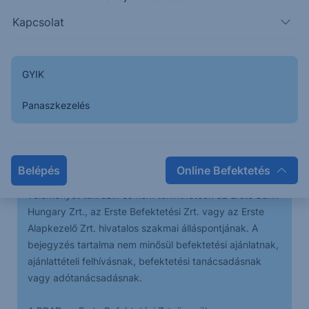
mozog a piac, mely korrekciós jegyeket tükröz,
Kapcsolat
nagy esélye van jelen állapot szerint valamilyen ék
kialakulásának a következő időszakban, ennek
megerősítése a következő hetekben érkezhet meg.
GYIK
Panaszkezelés
Az előttünk álló időszakban egy sávban mozoghat az
árfolyam, a sáv 228-235 között található.
Belépés
Online Befektetés
A bejegyzésben foglaltak kizárólag az író személyes
véleményét tükrözik és nem tekinthetőek az Erste Bank
Hungary Zrt., az Erste Befektetési Zrt. vagy az Erste
Alapkezelő Zrt. hivatalos szakmai álláspontjának. A
bejegyzés tartalma nem minősül befektetési ajánlatnak,
ajánlattételi felhívásnak, befektetési tanácsadásnak
vagy adótanácsadásnak.