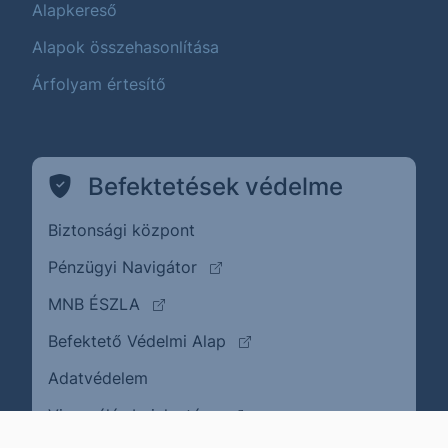
Alapkereső
Alapok összehasonlítása
Árfolyam értesítő
Befektetések védelme
Biztonsági központ
(külső oldalra ugrik)
Pénzügyi Navigátor
(külső oldalra ugrik)
MNB ÉSZLA
(külső oldalra ugrik)
Befektető Védelmi Alap
Adatvédelem
(külső oldalra ugrik)
Visszaélés bejelentése