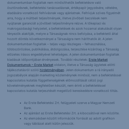
dokumentumban foglaltak nem minősíthetők befektetésre való
ösztönzésnek, befektetési tanácsadásnak, értékpapír jegyzésére, vételére,
eladására vonatkozó felhívásnak vagy ajánlatnak. Felhívjuk szíves figyelmét
arra, hogy a múltbeli teljesítmények, illetve jövőbeli becslések nem
nyújtanak garanciát a jövőbeli teljesítményre nézve. A tőkepiaci és
makrogazdasági helyzetet, a befektetések és azok hozamai alakulását olyan
tényezők alakítják, melyre a Társaságnak nincs befolyása, a befektető által
hozott döntés következményei a Társaságra nem háríthatók át. A jelen
dokumentumban foglaltak – teljes vagy részleges – felhasználása,
többszörözése, publikálása, átdolgozása, terjesztése kizárólag a Társaság
előzetes írásos engedélyével lehetséges. A jelen dokumentumban foglaltak
kiadásuk időpontjában érvényesek. További részletek:
Erste Market
Dokumentumok – Erste Market
oldalon, illetve a Társaság ügyletek előtti
tájékoztatásról szóló
hirdetményében
. Jelen dokumentum a rá irányadó
jogszabályok alapján marketing közleménynek minősül, nem a befektetéssel
kapcsolatos kutatás függetlenségének előmozdítását célzó jogi
követelményeknek megfelelően készült, nem érinti a befektetéssel
kapcsolatos kutatás terjesztését megelőző kereskedésre vonatkozó tiltás.
Az Erste Befektetési Zrt. felügyeleti szerve a Magyar Nemzeti
Bank.
Az ajánlást az Erste Befektetési Zrt. a kibocsátóval nem közölte.
Az elemzésben közölt információk forrását az adott grafikon
vagy táblázat alatt külön jelezzük.