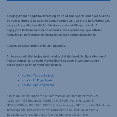
A bejegyzésben foglaltak kizárólag az író személyes véleményét tükrözik
és nem tekinthetőek az Erste Bank Hungary Zrt., az Erste Befektetési Zrt.
vagy az Erste Alapkezelő Zrt. hivatalos szakmai álláspontjának. A
bejegyzés tartalma nem minősül befektetési ajánlatnak, ajánlattételi
felhívásnak, befektetési tanácsadásnak vagy adótanácsadásnak.
A BRAD az Erste Befektetési Zrt. ügynöke.
A társaságunk által terjesztett befektetési ajánlások listája a következő
helyen érhető el, ugyanitt megtalálható az adott intstrumentumra
esetlegesen adott korábbi ajánlások is.
Korábbi Tesla ajánlások
Korábbi OTP ajánlások
Korábbi Apple ajánlások
A jelen dokumentumban foglalt információk az Erste Befektetési Zrt.
(székhely: 1138 Budapest, Népfürdő u. 24-26.; tev. eng. szám: E-
III/324/2008 és III/75.005-19/2002; tőzsdetagság: BÉT Zrt.; a továbbiakban:
Társaság) által hitelesnek tartott forrásokon alapulnak, de azokért a
Társaság szavatosságot vagy felelősséget nem vállal. A jelen