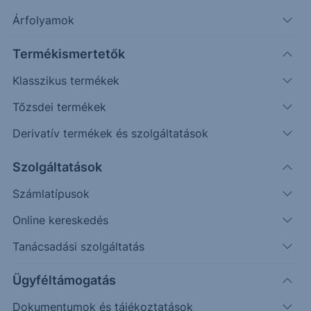
Timeframe
Irány
Támaszok
Ellenállások
Árfolyamok
Napos
198
233, 260
Termékismertetők
Klasszikus termékek
Tőzsdei termékek
Derivatív termékek és szolgáltatások
Szolgáltatások
Számlatípusok
Online kereskedés
Tanácsadási szolgáltatás
Napos idősíkon keletkezett egy divergencia (RSI),
Ügyféltámogatás
azonban kontextusát és helyét tekintve nem tűnik
egyelőre erős jelzésnek. Hármas szerkezetekkel
Dokumentumok és tájékoztatások