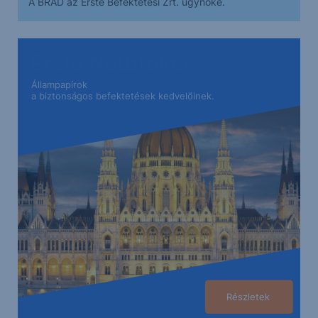
A BRAD az Erste Befektetési Zrt. ügynöke.
Állampapírok
a biztonságos befektetések kedvelőinek.
Részletek