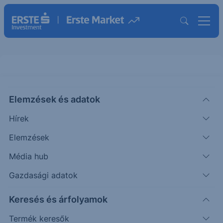
APPLE - 2024/81 - napi
Elemzések és adatok
CHART EXTRA
Hírek
|
Puppi Adrián
Szakmai vezető
2024. október 18. 12:36
Elemzések
Média hub
Az elmúlt napokban esett az árfolyam, betöltésre
Gazdasági adatok
került a rés, elérte a várt célárat a piac.
Keresés és árfolyamok
Termék keresők