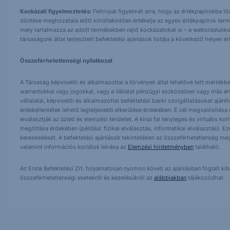
Kockázati figyelmeztetés:
Felhívjuk figyelmét arra, hogy az értékpapírokba t
döntése meghozatala előtt körültekintően értékelje az egyes értékpapírok term
mely tartalmazza az adott termékekben rejlő kockázatokat is – a weboldalunko
társaságunk által terjesztett befektetési ajánlások listája a következő helyen 
Összeférhetetlenségi nyilatkozat
A Társaság képviselői és alkalmazottai a törvények által lehetővé tett mértékben
warrantokkal vagy jogokkal, vagy a Vállalat pénzügyi eszközeiben vagy más ér
vállalatai, képviselői és alkalmazottai befektetési banki szolgáltatásokat ajá
érdekellentétek lehető legteljesebb elkerülése érdekében. E cél megvalósítása ér
elválasztják az üzleti és elemzési területet. A kínai fal tényleges és virtuális k
megtiltása érdekében (például: fizikai elválasztás, informatikai elválasztás).
kereskedését. A befektetési ajánlások tekintetében az összeférhetetlenség meg
valamint információs korlátok leírása az
Elemzési hirdetményben
található.
Az Erste Befektetési Zrt. folyamatosan nyomon követi az ajánlásban foglalt ki
összeférhetetlenségi esetekről és kezelésükről az
alábbiakban
tájékozódhat.