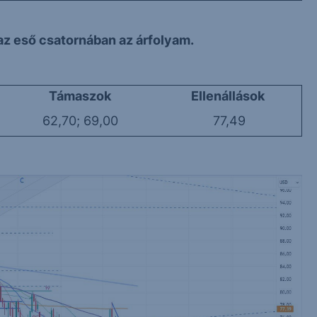
 az eső csatornában az árfolyam.
Támaszok
Ellenállások
62,70; 69,00
77,49