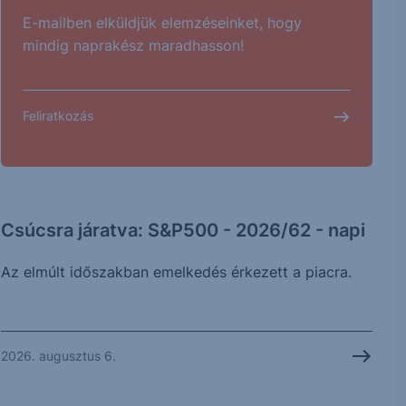
E-mailben elküldjük elemzéseinket, hogy
mindig naprakész maradhasson!
Feliratkozás
Csúcsra járatva: S&P500 - 2026/62 - napi
Az elmúlt időszakban emelkedés érkezett a piacra.
2026. augusztus 6.