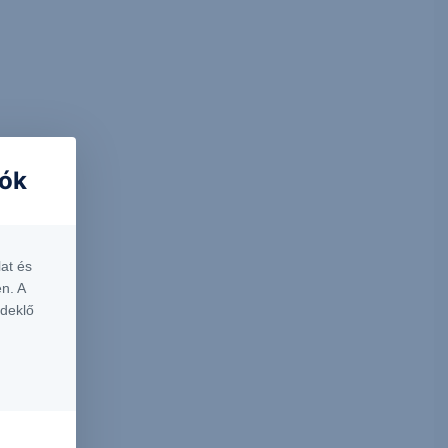
iók
at és
n. A
rdeklő