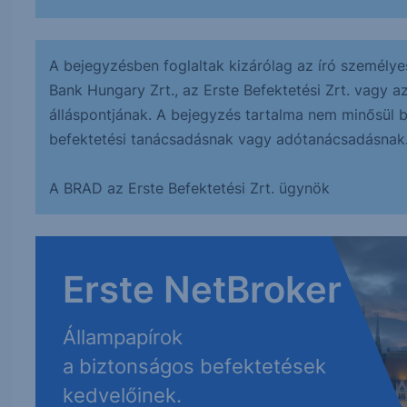
A bejegyzésben foglaltak kizárólag az író személye
Bank Hungary Zrt., az Erste Befektetési Zrt. vagy a
álláspontjának. A bejegyzés tartalma nem minősül bef
befektetési tanácsadásnak vagy adótanácsadásnak
A BRAD az Erste Befektetési Zrt. ügynök
Erste NetBroker
Állampapírok
a biztonságos befektetések
kedvelőinek.