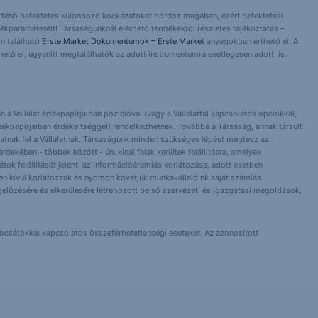
örténő befektetés különböző kockázatokat hordoz magában, ezért befektetési
ékparamétereit! Társaságunknál elérhető termékekről részletes tájékoztatás –
n található
Erste Market Dokumentumok – Erste Market
anyagokban érthető el. A
érhető el, ugyanitt megtalálhatók az adott instrumentumra esetlegesen adott is.
 a Vállalat értékpapírjaiban pozícióval (vagy a Vállalattal kapcsolatos opciókkal,
tékpapírjaiban érdekeltséggel) rendelkezhetnek. Továbbá a Társaság, annak társult
nlhatnak fel a Vállalatnak. Társaságunk minden szükséges lépést megtesz az
dekében - többek között - ún. kínai falak kerültek felállításra, amelyek
orlátok felállítását jelenti az információáramlás korlátozása, adott esetben
 Ezen kívül korlátozzuk és nyomon követjük munkavállalóink saját számlás
előzésére és elkerülésére létrehozott belső szervezeti és igazgatási megoldások,
bocsátókkal kapcsolatos összeférhetetlenségi eseteket. Az azonosított