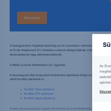
Részletek
Sü
A bejegyzésben foglaltak kizárólag az író személyes véleményét tükrözik és
az Erste Alapkezelő Zrt. hivatalos szakmai álláspontjának. A bejegyzés tarta
tanácsadásnak vagy adótanácsadásnak.
A BRAD az Erste Befektetési Zrt. ügynöke.
Az Ers
megfel
A társaságunk által terjesztett befektetési ajánlások listája a következő h
webold
adott korábbi ajánlások is.
ajánlat
Korábbi Tesla ajánlások
Részlet
Korábbi OTP ajánlások
Korábbi Apple ajánlások
A jelen dokumentumban foglalt információk az Erste Befektetési Zrt. (székhely: