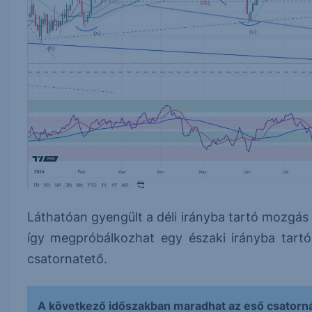
Láthatóan gyengült a déli irányba tartó mozgás 
így megpróbálkozhat egy északi irányba tartó 
csatornatető.
A következő időszakban maradhat az eső csatorná