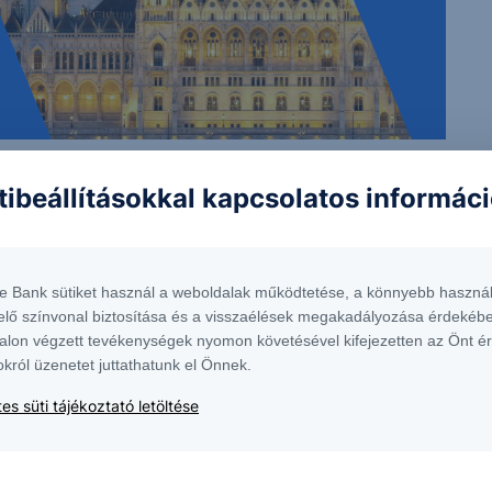
tibeállításokkal kapcsolatos informác
 nem tekinthetőek az Erste Bank Hungary Zrt., az Erste Befektetési Zrt. vagy
lma nem minősül befektetési ajánlatnak, ajánlattételi felhívásnak, befektetési
te Bank sütiket használ a weboldalak működtetése, a könnyebb használ
elő színvonal biztosítása és a visszaélések megakadályozása érdekébe
elyen érhető el, ugyanitt megtalálható az adott intstrumentumra esetlegesen
alon végzett tevékenységek nyomon követésével kifejezetten az Önt é
okról üzenetet juttathatunk el Önnek.
es süti tájékoztató letöltése
 1138 Budapest, Népfürdő u. 24-26.; tev. eng. szám: E-III/324/2008 és III/75.005-