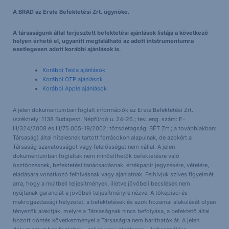
A BRAD az Erste Befektetési Zrt. ügynöke.
A társaságunk által terjesztett befektetési ajánlások listája a következő
helyen érhető el, ugyanitt megtalálható az adott intstrumentumra
esetlegesen adott korábbi ajánlások is.
Korábbi Tesla ajánlások
Korábbi OTP ajánlások
Korábbi Apple ajánlások
A jelen dokumentumban foglalt információk az Erste Befektetési Zrt.
(székhely: 1138 Budapest, Népfürdő u. 24-26.; tev. eng. szám: E-
III/324/2008 és III/75.005-19/2002; tőzsdetagság: BÉT Zrt.; a továbbiakban:
Társaság) által hitelesnek tartott forrásokon alapulnak, de azokért a
Társaság szavatosságot vagy felelősséget nem vállal. A jelen
dokumentumban foglaltak nem minősíthetők befektetésre való
ösztönzésnek, befektetési tanácsadásnak, értékpapír jegyzésére, vételére,
eladására vonatkozó felhívásnak vagy ajánlatnak. Felhívjuk szíves figyelmét
arra, hogy a múltbeli teljesítmények, illetve jövőbeli becslések nem
nyújtanak garanciát a jövőbeli teljesítményre nézve. A tőkepiaci és
makrogazdasági helyzetet, a befektetések és azok hozamai alakulását olyan
tényezők alakítják, melyre a Társaságnak nincs befolyása, a befektető által
hozott döntés következményei a Társaságra nem háríthatók át. A jelen