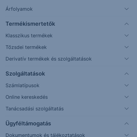
Timeframe
Irány
Támaszok
Ellenállások
Árfolyamok
Napos
1,088
1,125
Termékismertetők
Klasszikus termékek
Tőzsdei termékek
Derivatív termékek és szolgáltatások
Szolgáltatások
Számlatípusok
Online kereskedés
Tanácsadási szolgáltatás
Az irányadó idősík a kritikus szint vonatkozásában
a napos felett található, azaz annak törését még
Ügyféltámogatás
nem jelenthetjük ki teljes magabiztossággal,
Dokumentumok és tájékoztatások