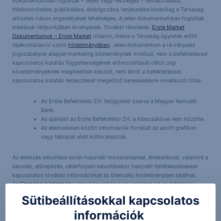
dokumentumban foglaltak – teljes vagy részleges – felhasználása,
többszörözése, publikálása, átdolgozása, terjesztése kizárólag a Társaság
előzetes írásos engedélyével lehetséges. A jelen dokumentumban foglaltak
kiadásuk időpontjában érvényesek. További részletek:
Erste Market
Dokumentumok – Erste Market
oldalon, illetve a Társaság ügyletek előtti
tájékoztatásról szóló
hirdetményében
. Jelen dokumentum a rá irányadó
jogszabályok alapján marketing közleménynek minősül, nem a befektetéssel
kapcsolatos kutatás függetlenségének előmozdítását célzó jogi
követelményeknek megfelelően készült, nem érinti a befektetéssel
kapcsolatos kutatás terjesztését megelőző kereskedésre vonatkozó tiltás.
Az Erste Befektetési Zrt. felügyeleti szerve a Magyar Nemzeti
Bank.
Az ajánlást az Erste Befektetési Zrt. a kibocsátóval nem közölte.
Az elemzésben közölt információk forrását az adott grafikon
vagy táblázat alatt külön jelezzük.
Az elemzés készítése során használt módszertannal, értékeléssel, valamint a
becslés, előrejelzés, célárfolyam készítésekor használt feltételezésekkel
kapcsolatos további információkat az Elemzési hirdetményben találhat.
Az
Elemzési hirdetmény
ezen túlmenően magyarázatot ad az ajánlások
(Long, Short) jelentésére.
Sütibeállításokkal kapcsolatos
információk
Az ajánlás a következő időtartamra (befektetési időtartam) vonatkozik: Az