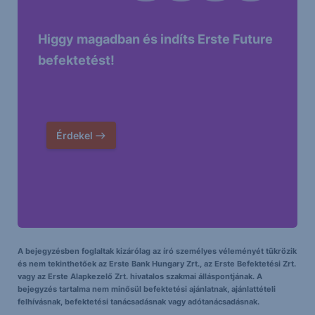
Higgy magadban és indíts Erste Future
befektetést!
Érdekel
A bejegyzésben foglaltak kizárólag az író személyes véleményét tükrözik
és nem tekinthetőek az Erste Bank Hungary Zrt., az Erste Befektetési Zrt.
vagy az Erste Alapkezelő Zrt. hivatalos szakmai álláspontjának. A
bejegyzés tartalma nem minősül befektetési ajánlatnak, ajánlattételi
felhívásnak, befektetési tanácsadásnak vagy adótanácsadásnak.