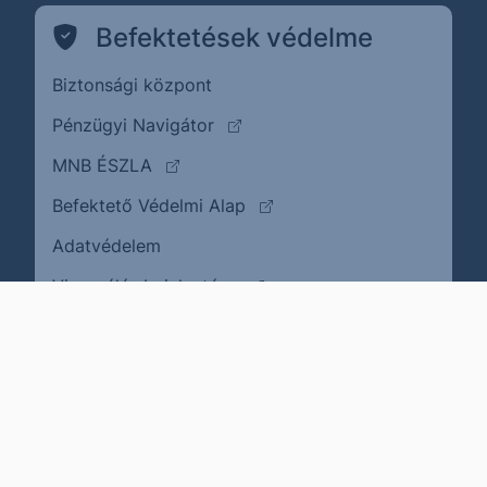
Befektetések védelme
Biztonsági központ
(külső oldalra ugrik)
Pénzügyi Navigátor
(külső oldalra ugrik)
MNB ÉSZLA
(külső oldalra ugrik)
Befektető Védelmi Alap
Adatvédelem
(külső oldalra ugrik)
Visszaélés bejelentése