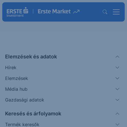
EUR/USD - 2024/83 - napi
Elemzések és adatok
CHART EXTRA
Hírek
|
Puppi Adrián
Szakmai vezető
2024. október 17. 08:28
Elemzések
Média hub
Az elmúlt időszakban további esés érkezett a
Gazdasági adatok
piacra, mely a kritikus szint alá jutott.
Keresés és árfolyamok
Termék keresők