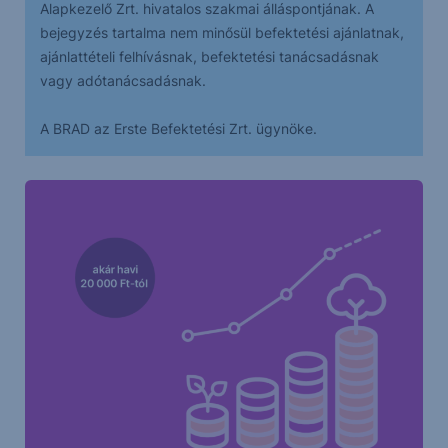
Alapkezelő Zrt. hivatalos szakmai álláspontjának. A
bejegyzés tartalma nem minősül befektetési ajánlatnak,
ajánlattételi felhívásnak, befektetési tanácsadásnak
vagy adótanácsadásnak.
A BRAD az Erste Befektetési Zrt. ügynöke.