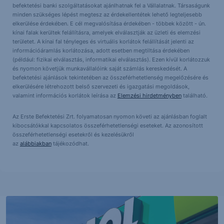
befektetési banki szolgáltatásokat ajánlhatnak fel a Vállalatnak. Társaságunk
minden szükséges lépést megtesz az érdekellentétek lehető legteljesebb
elkerülése érdekében. E cél megvalósítása érdekében - többek között - ún.
kínai falak kerültek felállításra, amelyek elválasztják az üzleti és elemzési
területet. A kínai fal tényleges és virtuális korlátok felállítását jelenti az
információáramlás korlátozása, adott esetben megtiltása érdekében
(például: fizikai elválasztás, informatikai elválasztás). Ezen kívül korlátozzuk
és nyomon követjük munkavállalóink saját számlás kereskedését. A
befektetési ajánlások tekintetében az összeférhetetlenség megelőzésére és
elkerülésére létrehozott belső szervezeti és igazgatási megoldások,
valamint információs korlátok leírása az
Elemzési hirdetményben
található.
Az Erste Befektetési Zrt. folyamatosan nyomon követi az ajánlásban foglalt
kibocsátókkal kapcsolatos összeférhetetlenségi eseteket. Az azonosított
összeférhetetlenségi esetekről és kezelésükről
az
alábbiakban
tájékozódhat.