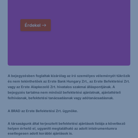
Érdekel
A bejegyzésben foglaltak kizárólag az író személyes véleményét tükrözik
és nem tekinthetőek az Erste Bank Hungary Zrt., az Erste Befektetési Zrt.
vagy az Erste Alapkezelő Zrt. hivatalos szakmai álláspontjának. A
bejegyzés tartalma nem minősül befektetési ajánlatnak, ajánlattételi
felhívásnak, befektetési tanácsadásnak vagy adótanácsadásnak.
A BRAD az Erste Befektetési Zrt. ügynöke.
A társaságunk által terjesztett befektetési ajánlások listája a következő
helyen érhető el, ugyanitt megtalálható az adott intstrumentumra
esetlegesen adott korábbi ajánlások is.