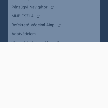
(külső oldalra ugrik)
Pénzügyi Navigátor
(külső oldalra ugrik)
MNB ÉSZLA
(külső oldalra ugrik)
Befektető Védelmi Alap
Adatvédelem
(külső oldalra ugrik)
Visszaélés bejelentése
Karrier