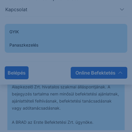
történő oldalazásra futotta.
Kapcsolat
A következő időszakban minimális emelkedés
lehetőségét fenntartva (225,60 környékére), további
GYIK
esésre számítunk, melynek elsődleges célára 211, a
másodlagos 207.
Panaszkezelés
A bejegyzésben foglaltak kizárólag az író személyes
Belépés
Online Befektetés
véleményét tükrözik és nem tekinthetőek az Erste Bank
Hungary Zrt., az Erste Befektetési Zrt. vagy az Erste
Alapkezelő Zrt. hivatalos szakmai álláspontjának. A
bejegyzés tartalma nem minősül befektetési ajánlatnak,
ajánlattételi felhívásnak, befektetési tanácsadásnak
vagy adótanácsadásnak.
A BRAD az Erste Befektetési Zrt. ügynöke.