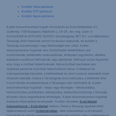
Korábbi Tesla ajánlások
Korábbi OTP ajánlások
Korábbi Apple ajánlások
A jelen dokumentumban foglalt információk az Erste Befektetési Zrt.
(székhely: 1138 Budapest, Népfürdő u. 24-26.; tev. eng. szám: E-
III/324/2008 és III/75.005-19/2002; tőzsdetagság: BÉT Zrt.; a továbbiakban:
Társaság) által hitelesnek tartott forrásokon alapulnak, de azokért a
Társaság szavatosságot vagy felelősséget nem vállal. A jelen
dokumentumban foglaltak nem minősíthetők befektetésre való
ösztönzésnek, befektetési tanácsadásnak, értékpapír jegyzésére, vételére,
eladására vonatkozó felhívásnak vagy ajánlatnak. Felhívjuk szíves figyelmét
arra, hogy a múltbeli teljesítmények, illetve jövőbeli becslések nem
nyújtanak garanciát a jövőbeli teljesítményre nézve. A tőkepiaci és
makrogazdasági helyzetet, a befektetések és azok hozamai alakulását olyan
tényezők alakítják, melyre a Társaságnak nincs befolyása, a befektető által
hozott döntés következményei a Társaságra nem háríthatók át. A jelen
dokumentumban foglaltak – teljes vagy részleges – felhasználása,
többszörözése, publikálása, átdolgozása, terjesztése kizárólag a Társaság
előzetes írásos engedélyével lehetséges. A jelen dokumentumban foglaltak
kiadásuk időpontjában érvényesek. További részletek:
Erste Market
Dokumentumok – Erste Market
oldalon, illetve a Társaság ügyletek előtti
tájékoztatásról szóló
hirdetményében
. Jelen dokumentum a rá irányadó
jogszabályok alapján marketing közleménynek minősül, nem a befektetéssel