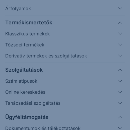
Árfolyamok
Timeframe
Irány
Támaszok
Ellenállások
Napos
200
263
Termékismertetők
Klasszikus termékek
Tőzsdei termékek
Derivatív termékek és szolgáltatások
Szolgáltatások
Számlatípusok
Online kereskedés
Tanácsadási szolgáltatás
A Bollinger szalagok aljáig zuhant az árfolyam, a
Ügyféltámogatás
pénteki esést követően csak belső gyertyákkal
Dokumentumok és tájékoztatások