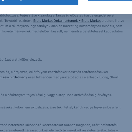
asági helyzetet, a befektetések és azok hozamai alakulását olyan tényezők
ntés következményei a Társaságra nem háríthatók át. A jelen dokumentumban
 átdolgozása, terjesztése kizárólag a Társaság előzetes írásos engedélyével
k. További részletek:
Erste Market Dokumentumok – Erste Market
oldalon, illetve
entum a rá irányadó jogszabályok alapján marketing közleménynek minősül, nem
i követelményeknek megfelelően készült, nem érinti a befektetéssel kapcsolatos
blázat alatt külön jelezzük.
cslés, előrejelzés, célárfolyam készítésekor használt feltételezésekkel
emzési hirdetmény
ezen túlmenően magyarázatot ad az ajánlások (Long, Short)
lás a célárfolyam teljesüléséig, vagy a stop-loss aktiválódásáig érvényes.
éseket külön nem aktualizálja. Erre tekintettel, kérjük vegye figyelembe a fent
örténő befektetés különböző kockázatokat hordoz magában, ezért befektetési
ékparamétereit! Társaságunknál elérhető termékekről részletes tájékoztatás –