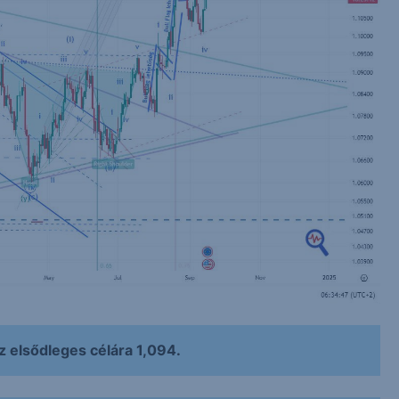
 elsődleges célára 1,094.