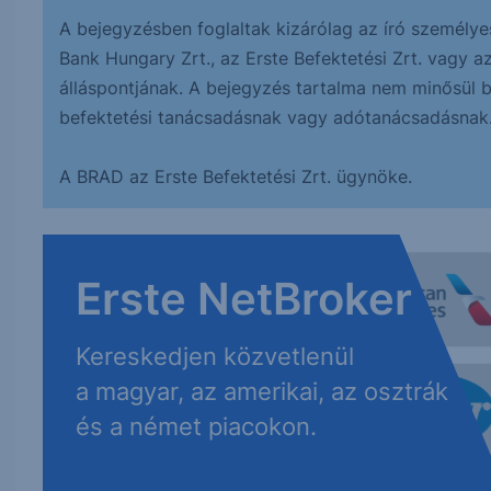
A bejegyzésben foglaltak kizárólag az író személye
Bank Hungary Zrt., az Erste Befektetési Zrt. vagy a
álláspontjának. A bejegyzés tartalma nem minősül bef
befektetési tanácsadásnak vagy adótanácsadásnak
A BRAD az Erste Befektetési Zrt. ügynöke.
Erste NetBroker
Kereskedjen közvetlenül
a magyar, az amerikai, az osztrák
és a német piacokon.