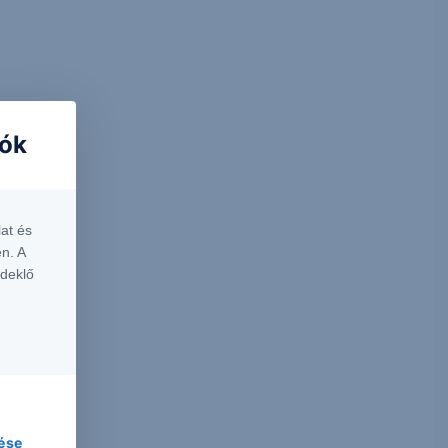
iók
at és
n. A
rdeklő
lése