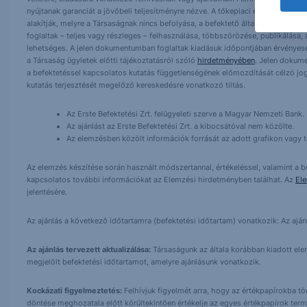
nyújtanak garanciát a jövőbeli teljesítményre nézve. A tőkepiaci és makrogazd
alakítják, melyre a Társaságnak nincs befolyása, a befektető által hozott dö
foglaltak – teljes vagy részleges – felhasználása, többszörözése, publikálása,
lehetséges. A jelen dokumentumban foglaltak kiadásuk időpontjában érvényese
a Társaság ügyletek előtti tájékoztatásról szóló
hirdetményében
. Jelen dokum
a befektetéssel kapcsolatos kutatás függetlenségének előmozdítását célzó jog
kutatás terjesztését megelőző kereskedésre vonatkozó tiltás.
Az Erste Befektetési Zrt. felügyeleti szerve a Magyar Nemzeti Bank.
Az ajánlást az Erste Befektetési Zrt. a kibocsátóval nem közölte.
Az elemzésben közölt információk forrását az adott grafikon vagy tá
Az elemzés készítése során használt módszertannal, értékeléssel, valamint a be
kapcsolatos további információkat az Elemzési hirdetményben találhat. Az
El
jelentésére.
Az ajánlás a következő időtartamra (befektetési időtartam) vonatkozik: Az aján
Az ajánlás tervezett aktualizálása:
Társaságunk az általa korábban kiadott elemz
megjelölt befektetési időtartamot, amelyre ajánlásunk vonatkozik.
Kockázati figyelmeztetés:
Felhívjuk figyelmét arra, hogy az értékpapírokba t
döntése meghozatala előtt körültekintően értékelje az egyes értékpapírok term