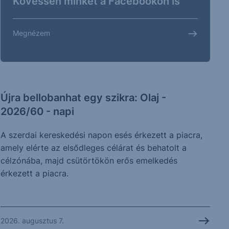
Kövessen minket a Facebookon is
Megnézem
Újra bellobanhat egy szikra: Olaj -
2026/60 - napi
A szerdai kereskedési napon esés érkezett a piacra,
amely elérte az elsődleges célárat és behatolt a
célzónába, majd csütörtökön erős emelkedés
érkezett a piacra.
2026. augusztus 7.