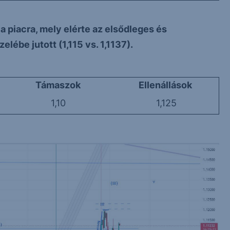
 piacra, mely elérte az elsődleges és
lébe jutott (1,115 vs. 1,1137).
Támaszok
Ellenállások
1,10
1,125