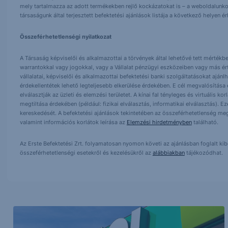
mely tartalmazza az adott termékekben rejlő kockázatokat is – a weboldalunko
társaságunk által terjesztett befektetési ajánlások listája a következő helyen 
Összeférhetetlenségi nyilatkozat
A Társaság képviselői és alkalmazottai a törvények által lehetővé tett mértékben
warrantokkal vagy jogokkal, vagy a Vállalat pénzügyi eszközeiben vagy más ér
vállalatai, képviselői és alkalmazottai befektetési banki szolgáltatásokat ajá
érdekellentétek lehető legteljesebb elkerülése érdekében. E cél megvalósítása ér
elválasztják az üzleti és elemzési területet. A kínai fal tényleges és virtuális k
megtiltása érdekében (például: fizikai elválasztás, informatikai elválasztás).
kereskedését. A befektetési ajánlások tekintetében az összeférhetetlenség meg
valamint információs korlátok leírása az
Elemzési hirdetményben
található.
Az Erste Befektetési Zrt. folyamatosan nyomon követi az ajánlásban foglalt ki
összeférhetetlenségi esetekről és kezelésükről az
alábbiakban
tájékozódhat.