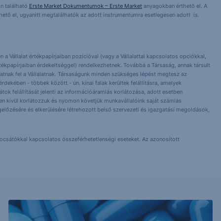
n található
Erste Market Dokumentumok – Erste Market
anyagokban érthető el. A
érhető el, ugyanitt megtalálhatók az adott instrumentumra esetlegesen adott is.
 a Vállalat értékpapírjaiban pozícióval (vagy a Vállalattal kapcsolatos opciókkal,
tékpapírjaiban érdekeltséggel) rendelkezhetnek. Továbbá a Társaság, annak társult
nlhatnak fel a Vállalatnak. Társaságunk minden szükséges lépést megtesz az
dekében - többek között - ún. kínai falak kerültek felállításra, amelyek
orlátok felállítását jelenti az információáramlás korlátozása, adott esetben
 Ezen kívül korlátozzuk és nyomon követjük munkavállalóink saját számlás
előzésére és elkerülésére létrehozott belső szervezeti és igazgatási megoldások,
bocsátókkal kapcsolatos összeférhetetlenségi eseteket. Az azonosított