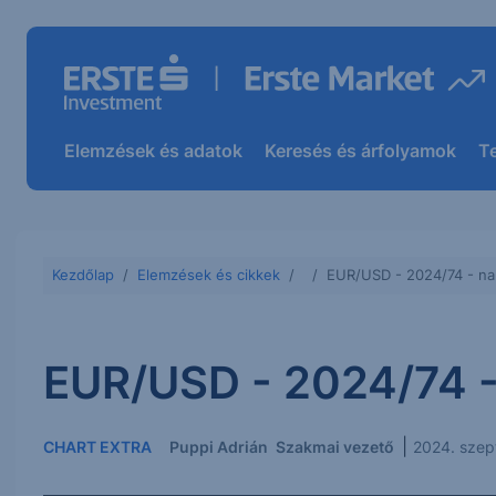
Elemzések és adatok
Keresés és árfolyamok
T
Kezdőlap
Elemzések és cikkek
EUR/USD - 2024/74 - na
EUR/USD - 2024/74 -
|
CHART EXTRA
Puppi Adrián
Szakmai vezető
2024. szep