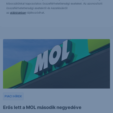
kibocsátókkal kapcsolatos összeférhetetlenségi eseteket. Az azonosított
összeférhetetlenségi esetekről és kezelésükről
az
alábbiakban
tájékozódhat.
PIACI HÍREK
Erős lett a MOL második negyedéve