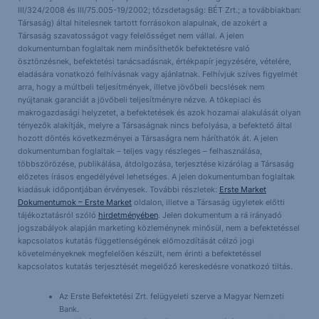
III/324/2008 és III/75.005-19/2002; tőzsdetagság: BÉT Zrt.; a továbbiakban:
Társaság) által hitelesnek tartott forrásokon alapulnak, de azokért a
Társaság szavatosságot vagy felelősséget nem vállal. A jelen
dokumentumban foglaltak nem minősíthetők befektetésre való
ösztönzésnek, befektetési tanácsadásnak, értékpapír jegyzésére, vételére,
eladására vonatkozó felhívásnak vagy ajánlatnak. Felhívjuk szíves figyelmét
arra, hogy a múltbeli teljesítmények, illetve jövőbeli becslések nem
nyújtanak garanciát a jövőbeli teljesítményre nézve. A tőkepiaci és
makrogazdasági helyzetet, a befektetések és azok hozamai alakulását olyan
tényezők alakítják, melyre a Társaságnak nincs befolyása, a befektető által
hozott döntés következményei a Társaságra nem háríthatók át. A jelen
dokumentumban foglaltak – teljes vagy részleges – felhasználása,
többszörözése, publikálása, átdolgozása, terjesztése kizárólag a Társaság
előzetes írásos engedélyével lehetséges. A jelen dokumentumban foglaltak
kiadásuk időpontjában érvényesek. További részletek:
Erste Market
Dokumentumok – Erste Market
oldalon, illetve a Társaság ügyletek előtti
tájékoztatásról szóló
hirdetményében
. Jelen dokumentum a rá irányadó
jogszabályok alapján marketing közleménynek minősül, nem a befektetéssel
kapcsolatos kutatás függetlenségének előmozdítását célzó jogi
követelményeknek megfelelően készült, nem érinti a befektetéssel
kapcsolatos kutatás terjesztését megelőző kereskedésre vonatkozó tiltás.
Az Erste Befektetési Zrt. felügyeleti szerve a Magyar Nemzeti
Bank.