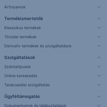
Árfolyamok
Timeframe
Irány
Támaszok
Ellenállások
Termékismertetők
Napos
198, 220
260
Klasszikus termékek
Tőzsdei termékek
Derivatív termékek és szolgáltatások
Szolgáltatások
Számlatípusok
Online kereskedés
Tanácsadási szolgáltatás
Ügyféltámogatás
Dokumentumok és tájékoztatások
Kisebb déli irányú korrekciók mellett folytatódhat a