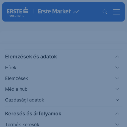
APPLE - 2024/71 - napi
Elemzések és adatok
CHART EXTRA
Hírek
Puppi
Szakmai
2024. szeptember
Elemzések
|
Adrián
vezető
13. 10:14
Média hub
Gazdasági adatok
A szerdai és csütörtöki kereskedésben
folytatódott az emelkedés, ami 223,55-ig jutott
Keresés és árfolyamok
(elsődleges célár 223,22).
Termék keresők