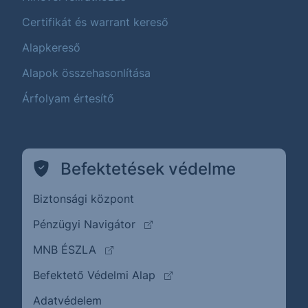
Certifikát és warrant kereső
Alapkereső
Alapok összehasonlítása
Árfolyam értesítő
Befektetések védelme
Biztonsági központ
(külső oldalra ugrik)
Pénzügyi Navigátor
(külső oldalra ugrik)
MNB ÉSZLA
(külső oldalra ugrik)
Befektető Védelmi Alap
Adatvédelem