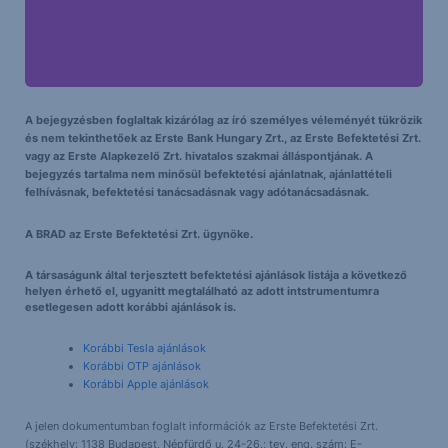
A bejegyzésben foglaltak kizárólag az író személyes véleményét tükrözik
és nem tekinthetőek az Erste Bank Hungary Zrt., az Erste Befektetési Zrt.
vagy az Erste Alapkezelő Zrt. hivatalos szakmai álláspontjának. A
bejegyzés tartalma nem minősül befektetési ajánlatnak, ajánlattételi
felhívásnak, befektetési tanácsadásnak vagy adótanácsadásnak.
A BRAD az Erste Befektetési Zrt. ügynöke.
A társaságunk által terjesztett befektetési ajánlások listája a következő
helyen érhető el, ugyanitt megtalálható az adott intstrumentumra
esetlegesen adott korábbi ajánlások is.
Korábbi Tesla ajánlások
Korábbi OTP ajánlások
Korábbi Apple ajánlások
A jelen dokumentumban foglalt információk az Erste Befektetési Zrt.
(székhely: 1138 Budapest, Népfürdő u. 24-26.; tev. eng. szám: E-