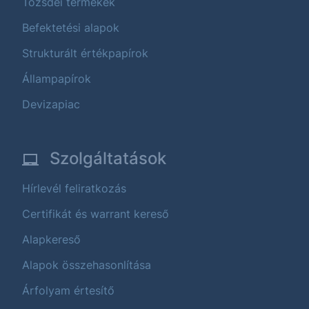
Tőzsdei termékek
Befektetési alapok
Strukturált értékpapírok
Állampapírok
Devizapiac
Szolgáltatások
Hírlevél feliratkozás
Certifikát és warrant kereső
Alapkereső
Alapok összehasonlítása
Árfolyam értesítő