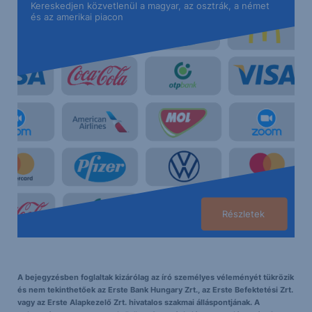
Kereskedjen közvetlenül a magyar, az osztrák, a német
és az amerikai piacon
Részletek
A bejegyzésben foglaltak kizárólag az író személyes véleményét tükrözik
és nem tekinthetőek az Erste Bank Hungary Zrt., az Erste Befektetési Zrt.
vagy az Erste Alapkezelő Zrt. hivatalos szakmai álláspontjának. A