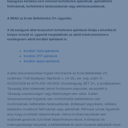
bejegyzés tartalma nem minősül befektetési ajánlatnak, ajánlattételi
felhívásnak, befektetési tanácsadásnak vagy adótanácsadásnak.
A BRAD az Erste Befektetési Zrt. ügynöke.
A társaságunk által terjesztett befektetési ajánlások listája a következő
helyen érhető el, ugyanitt megtalálható az adott intstrumentumra
esetlegesen adott korábbi ajánlások is.
Korábbi Tesla ajánlások
Korábbi OTP ajánlások
Korábbi Apple ajánlások
A jelen dokumentumban foglalt információk az Erste Befektetési Zrt.
(székhely: 1138 Budapest, Népfürdő u. 24-26.; tev. eng. szám: E-
III/324/2008 és III/75.005-19/2002; tőzsdetagság: BÉT Zrt.; a továbbiakban:
Társaság) által hitelesnek tartott forrásokon alapulnak, de azokért a
Társaság szavatosságot vagy felelősséget nem vállal. A jelen
dokumentumban foglaltak nem minősíthetők befektetésre való
ösztönzésnek, befektetési tanácsadásnak, értékpapír jegyzésére, vételére,
eladására vonatkozó felhívásnak vagy ajánlatnak. Felhívjuk szíves figyelmét
arra, hogy a múltbeli teljesítmények, illetve jövőbeli becslések nem
nyújtanak garanciát a jövőbeli teljesítményre nézve. A tőkepiaci és
makrogazdasági helyzetet, a befektetések és azok hozamai alakulását olyan