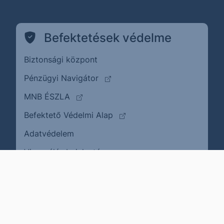
Befektetések védelme
Biztonsági központ
(külső oldalra ugrik)
Pénzügyi Navigátor
(külső oldalra ugrik)
MNB ÉSZLA
(külső oldalra ugrik)
Befektető Védelmi Alap
Adatvédelem
(külső oldalra ugrik)
Visszaélés bejelentése