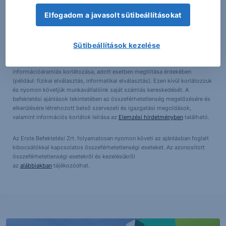
eszközeiben vagy más értékpapírjaiban érdekeltséggel) rendelkezhetnek.
Elfogadom a javasolt sütibeállításokat
Továbbá a Társaság, annak társult vállalatai, képviselői és alkalmazottai
befektetési banki szolgáltatásokat ajánlhatnak fel a Vállalatnak. Társaságunk
minden szükséges lépést megtesz az érdekellentétek lehető legteljesebb
Sütibeállítások kezelése
elkerülése érdekében. E cél megvalósítása érdekében - többek között - ún.
kínai falak kerültek felállításra, amelyek elválasztják az üzleti és elemzési
területet. A kínai fal tényleges és virtuális korlátok felállítását jelenti az
információáramlás korlátozása, adott esetben megtiltása érdekében
(például: fizikai elválasztás, informatikai elválasztás). Ezen kívül korlátozzuk
és nyomon követjük munkavállalóink saját számlás kereskedését. A
befektetési ajánlások tekintetében az összeférhetetlenség megelőzésére és
elkerülésére létrehozott belső szervezeti és igazgatási megoldások,
valamint információs korlátok leírása az
Elemzési hirdetményben
található.
Az Erste Befektetési Zrt. folyamatosan nyomon követi az ajánlásban foglalt
kibocsátókkal kapcsolatos összeférhetetlenségi eseteket. Az azonosított
összeférhetetlenségi esetekről és kezelésükről
az
alábbiakban
tájékozódhat.