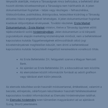
tényezők alakítják, melyre a Társaságnak nincs befolyása, a befektető által
hozott döntés következményei a Társaságra nem háríthatók át. A jelen
dokumentumban foglaltak – teljes vagy részleges – felhasználása,
többszörözése, publikálása, átdolgozása, terjesztése kizárólag a Társaság
előzetes írásos engedélyével lehetséges. A jelen dokumentumban foglaltak
kiadásuk időpontjában érvényesek. További részletek:
Erste Market
Dokumentumok – Erste Market
oldalon, illetve a Társaság ügyletek előtti
tájékoztatásról szóló
hirdetményében
. Jelen dokumentum a rá irányadó
jogszabályok alapján marketing közleménynek minősül, nem a befektetéssel
kapcsolatos kutatás függetlenségének előmozdítását célzó jogi
követelményeknek megfelelően készült, nem érinti a befektetéssel
kapcsolatos kutatás terjesztését megelőző kereskedésre vonatkozó tiltás.
Az Erste Befektetési Zrt. felügyeleti szerve a Magyar Nemzeti
Bank.
Az ajánlást az Erste Befektetési Zrt. a kibocsátóval nem közölte.
Az elemzésben közölt információk forrását az adott grafikon
vagy táblázat alatt külön jelezzük.
Az elemzés készítése során használt módszertannal, értékeléssel, valamint a
becslés, előrejelzés, célárfolyam készítésekor használt feltételezésekkel
kapcsolatos további információkat az Elemzési hirdetményben találhat.
Az
Elemzési hirdetmény
ezen túlmenően magyarázatot ad az ajánlások
(Long, Short) jelentésére.