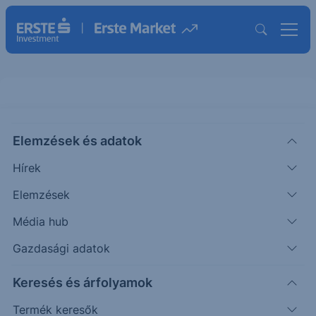
S&P500 - 2024/47 - napi
Elemzések és adatok
CHART EXTRA
Hírek
|
Puppi Adrián
Szakmai vezető
2024. június 11. 08:31
Elemzések
Média hub
Az elmúlt napokban a várakozásainknak megfelelő
Gazdasági adatok
mozgás érkezett a piacra, mely elérte a várt
Keresés és árfolyamok
célárat.
Termék keresők