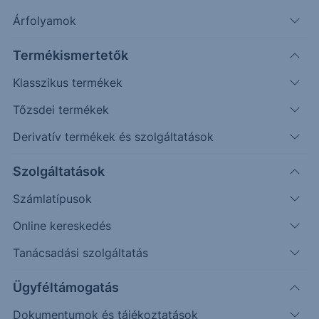
Árfolyamok
Timeframe
Irány
Támaszok
Ellenállások
Napos
4944, 5100
5400
Termékismertetők
Klasszikus termékek
Tőzsdei termékek
Derivatív termékek és szolgáltatások
Szolgáltatások
Számlatípusok
Online kereskedés
Tanácsadási szolgáltatás
Elsődleges gondolatunk, hogy még a korrekciót
Ügyféltámogatás
látjuk, mely a következő időszakban 5370-5330
Dokumentumok és tájékoztatások
közötti sávban mozgathatja az árfolyamot, a