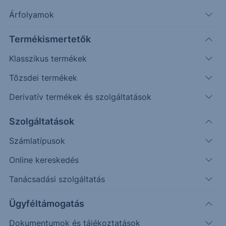
Árfolyamok
me
Irány
Támaszok
Ellenállások
Termékismertetők
Napos
1,072
1,095; 1,110
Klasszikus termékek
Tőzsdei termékek
Derivatív termékek és szolgáltatások
Szolgáltatások
Számlatípusok
Online kereskedés
Tanácsadási szolgáltatás
Ügyféltámogatás
A következő időszakban a harmadlagos (1,092) célár
Dokumentumok és tájékoztatások