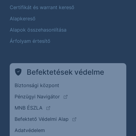
Certifikát és warrant kereső
Alapkereső
Alapok összehasonlítása
Árfolyam értesítő
Befektetések védelme
Biztonsági központ
(külső oldalra ugrik)
Pénzügyi Navigátor
(külső oldalra ugrik)
MNB ÉSZLA
(külső oldalra ugrik)
Befektető Védelmi Alap
Adatvédelem