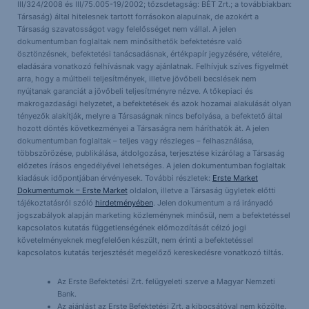
III/324/2008 és III/75.005-19/2002; tőzsdetagság: BÉT Zrt.; a továbbiakban:
Társaság) által hitelesnek tartott forrásokon alapulnak, de azokért a
Társaság szavatosságot vagy felelősséget nem vállal. A jelen
dokumentumban foglaltak nem minősíthetők befektetésre való
ösztönzésnek, befektetési tanácsadásnak, értékpapír jegyzésére, vételére,
eladására vonatkozó felhívásnak vagy ajánlatnak. Felhívjuk szíves figyelmét
arra, hogy a múltbeli teljesítmények, illetve jövőbeli becslések nem
nyújtanak garanciát a jövőbeli teljesítményre nézve. A tőkepiaci és
makrogazdasági helyzetet, a befektetések és azok hozamai alakulását olyan
tényezők alakítják, melyre a Társaságnak nincs befolyása, a befektető által
hozott döntés következményei a Társaságra nem háríthatók át. A jelen
dokumentumban foglaltak – teljes vagy részleges – felhasználása,
többszörözése, publikálása, átdolgozása, terjesztése kizárólag a Társaság
előzetes írásos engedélyével lehetséges. A jelen dokumentumban foglaltak
kiadásuk időpontjában érvényesek. További részletek:
Erste Market
Dokumentumok – Erste Market
oldalon, illetve a Társaság ügyletek előtti
tájékoztatásról szóló
hirdetményében
. Jelen dokumentum a rá irányadó
jogszabályok alapján marketing közleménynek minősül, nem a befektetéssel
kapcsolatos kutatás függetlenségének előmozdítását célzó jogi
követelményeknek megfelelően készült, nem érinti a befektetéssel
kapcsolatos kutatás terjesztését megelőző kereskedésre vonatkozó tiltás.
Az Erste Befektetési Zrt. felügyeleti szerve a Magyar Nemzeti
Bank.
Az ajánlást az Erste Befektetési Zrt. a kibocsátóval nem közölte.