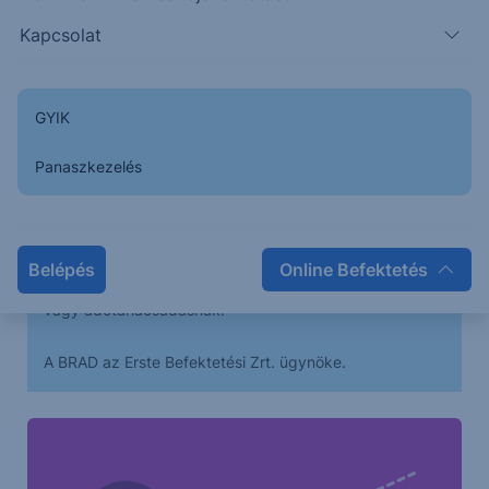
elérésére is számítunk. 1,095 környéke ellenállás,
Kapcsolat
addigra elkészülhet a felfelé tartó impulzus utolsó
alhulláma és megindulhat a déli irányú korrekció.
GYIK
A bejegyzésben foglaltak kizárólag az író személyes
Panaszkezelés
véleményét tükrözik és nem tekinthetőek az Erste Bank
Hungary Zrt., az Erste Befektetési Zrt. vagy az Erste
Alapkezelő Zrt. hivatalos szakmai álláspontjának. A
bejegyzés tartalma nem minősül befektetési ajánlatnak,
Belépés
Online Befektetés
ajánlattételi felhívásnak, befektetési tanácsadásnak
vagy adótanácsadásnak.
A BRAD az Erste Befektetési Zrt. ügynöke.