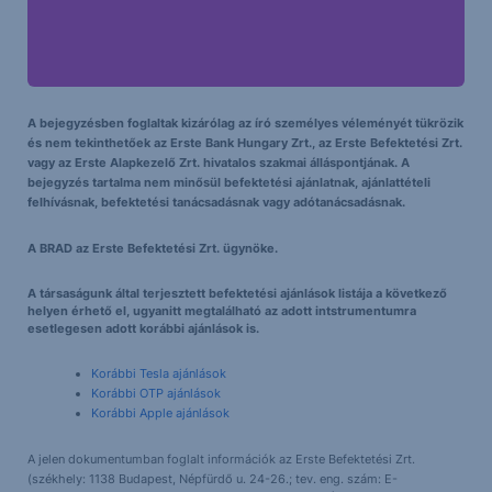
A bejegyzésben foglaltak kizárólag az író személyes véleményét tükrözik
és nem tekinthetőek az Erste Bank Hungary Zrt., az Erste Befektetési Zrt.
vagy az Erste Alapkezelő Zrt. hivatalos szakmai álláspontjának. A
bejegyzés tartalma nem minősül befektetési ajánlatnak, ajánlattételi
felhívásnak, befektetési tanácsadásnak vagy adótanácsadásnak.
A BRAD az Erste Befektetési Zrt. ügynöke.
A társaságunk által terjesztett befektetési ajánlások listája a következő
helyen érhető el, ugyanitt megtalálható az adott intstrumentumra
esetlegesen adott korábbi ajánlások is.
Korábbi Tesla ajánlások
Korábbi OTP ajánlások
Korábbi Apple ajánlások
A jelen dokumentumban foglalt információk az Erste Befektetési Zrt.
(székhely: 1138 Budapest, Népfürdő u. 24-26.; tev. eng. szám: E-