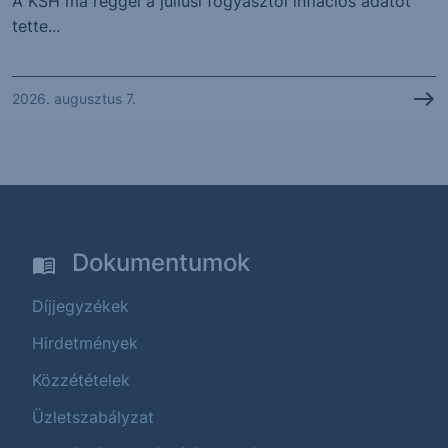
A KSH ma reggel a júliusi fogyasztói inflációs adatot
tette...
2026. augusztus 7.
Dokumentumok
Díjjegyzékek
Hirdetmények
Közzétételek
Üzletszabályzat