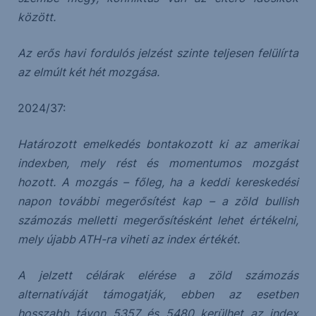
között.
Az erős havi fordulós jelzést szinte teljesen felülírta
az elmúlt két hét mozgása.
2024/37:
Határozott emelkedés bontakozott ki az amerikai
indexben, mely rést és momentumos mozgást
hozott. A mozgás – főleg, ha a keddi kereskedési
napon további megerősítést kap – a zöld bullish
számozás melletti megerősítésként lehet értékelni,
mely újabb ATH-ra viheti az index értékét.
A jelzett célárak elérése a zöld számozás
alternatíváját támogatják, ebben az esetben
hosszabb távon 5357 és 5480 kerülhet az index