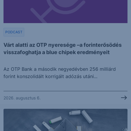
PODCAST
Várt alatti az OTP nyeresége –a forinterősödés
visszafoghatja a blue chipek eredményeit
Az OTP Bank a második negyedévben 256 milliárd
forint konszolidált korrigált adózás utáni...
2026. augusztus 6.