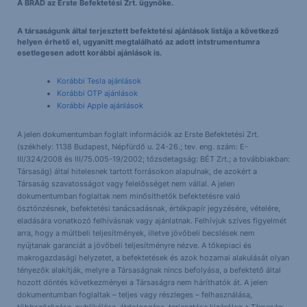
A BRAD az Erste Befektetési Zrt. ügynöke.
A társaságunk által terjesztett befektetési ajánlások listája a következő
helyen érhető el, ugyanitt megtalálható az adott intstrumentumra
esetlegesen adott korábbi ajánlások is.
Korábbi Tesla ajánlások
Korábbi OTP ajánlások
Korábbi Apple ajánlások
A jelen dokumentumban foglalt információk az Erste Befektetési Zrt.
(székhely: 1138 Budapest, Népfürdő u. 24-26.; tev. eng. szám: E-
III/324/2008 és III/75.005-19/2002; tőzsdetagság: BÉT Zrt.; a továbbiakban:
Társaság) által hitelesnek tartott forrásokon alapulnak, de azokért a
Társaság szavatosságot vagy felelősséget nem vállal. A jelen
dokumentumban foglaltak nem minősíthetők befektetésre való
ösztönzésnek, befektetési tanácsadásnak, értékpapír jegyzésére, vételére,
eladására vonatkozó felhívásnak vagy ajánlatnak. Felhívjuk szíves figyelmét
arra, hogy a múltbeli teljesítmények, illetve jövőbeli becslések nem
nyújtanak garanciát a jövőbeli teljesítményre nézve. A tőkepiaci és
makrogazdasági helyzetet, a befektetések és azok hozamai alakulását olyan
tényezők alakítják, melyre a Társaságnak nincs befolyása, a befektető által
hozott döntés következményei a Társaságra nem háríthatók át. A jelen
dokumentumban foglaltak – teljes vagy részleges – felhasználása,