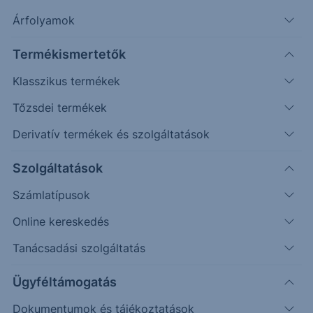
Timeframe
Irány
Támaszok
Ellenállások
Árfolyamok
Napos
4944, 5100
5400
Termékismertetők
Klasszikus termékek
Tőzsdei termékek
Derivatív termékek és szolgáltatások
Szolgáltatások
Számlatípusok
Online kereskedés
Tanácsadási szolgáltatás
Korábbi várakozásainkat fenntartjuk:
Ügyféltámogatás
Az előttünk álló napokban további emelkedés
Dokumentumok és tájékoztatások