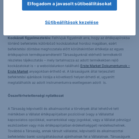
érvényes.
Elfogadom a javasolt sütibeállításokat
Az ajánlás tervezett aktualizálása:
Társaságunk az általa korábban kiadott
elemzéseket külön nem aktualizálja. Erre tekintettel, kérjük vegye figyelembe
Sütibeállítások kezelése
a fent megjelölt befektetési időtartamot, amelyre ajánlásunk vonatkozik.
Kockázati figyelmeztetés:
Felhívjuk figyelmét arra, hogy az értékpapírokba
történő befektetés különböző kockázatokat hordoz magában, ezért
befektetési döntése meghozatala előtt körültekintően értékelje az egyes
értékpapírok termékparamétereit! Társaságunknál elérhető termékekről
részletes tájékoztatás – mely tartalmazza az adott termékekben rejlő
kockázatokat is – a weboldalunkon található
Erste Market Dokumentumok –
Erste Market
anyagokban érthető el. A társaságunk által terjesztett
befektetési ajánlások listája a következő helyen érhető el, ugyanitt
megtalálhatók az adott instrumentumra esetlegesen adott is.
Összeférhetetlenségi nyilatkozat
A Társaság képviselői és alkalmazottai a törvények által lehetővé tett
mértékben a Vállalat értékpapírjaiban pozícióval (vagy a Vállalattal
kapcsolatos opciókkal, warrantokkal vagy jogokkal, vagy a Vállalat pénzügyi
eszközeiben vagy más értékpapírjaiban érdekeltséggel) rendelkezhetnek.
Továbbá a Társaság, annak társult vállalatai, képviselői és alkalmazottai
befektetési banki szolgáltatásokat ajánlhatnak fel a Vállalatnak. Társaságunk