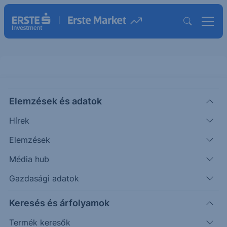
S&P500 - 2024/42 - napi
Elemzések és adatok
CHART EXTRA
Hírek
|
Puppi Adrián
Szakmai vezető
2024. május 23. 08:44
Elemzések
Média hub
Az elmúlt időszakban lényeges változás nem
Gazdasági adatok
történt, tovább oldalazott a piac.
Keresés és árfolyamok
Termék keresők