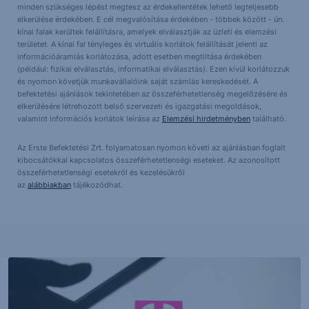
minden szükséges lépést megtesz az érdekellentétek lehető legteljesebb
elkerülése érdekében. E cél megvalósítása érdekében - többek között - ún.
kínai falak kerültek felállításra, amelyek elválasztják az üzleti és elemzési
területet. A kínai fal tényleges és virtuális korlátok felállítását jelenti az
információáramlás korlátozása, adott esetben megtiltása érdekében
(például: fizikai elválasztás, informatikai elválasztás). Ezen kívül korlátozzuk
és nyomon követjük munkavállalóink saját számlás kereskedését. A
befektetési ajánlások tekintetében az összeférhetetlenség megelőzésére és
elkerülésére létrehozott belső szervezeti és igazgatási megoldások,
valamint információs korlátok leírása az
Elemzési hirdetményben
található.
Az Erste Befektetési Zrt. folyamatosan nyomon követi az ajánlásban foglalt
kibocsátókkal kapcsolatos összeférhetetlenségi eseteket. Az azonosított
összeférhetetlenségi esetekről és kezelésükről
az
alábbiakban
tájékozódhat.