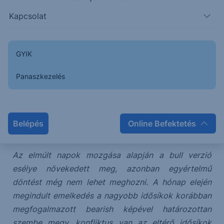
érkezhet az indexben, elsődleges célár 5357.
Kapcsolat
Korábbi összefoglalók releváns tartalma:
2024/40:
GYIK
A piac a bull verzió mellett tette le a voksát, a bear
Panaszkezelés
szcenárió tört. Kivette a lokális tetőt az árfolyam,
ami a bull verzió élesedését hozta el.
Belépés
Online Befektetés
2024/39:
Az elmúlt napok mozgása alapján a bull verzió
esélye növekedett meg, azonban egyértelmű
döntést még nem lehet meghozni. A hónap elején
megindult emelkedés a nagyobb idősíkok korábban
megfogalmazott bearish képével határozottan
szembe megy, konfliktus van az eltérő idősíkok