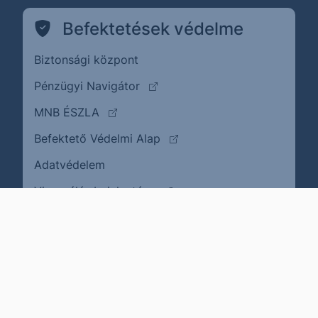
Befektetések védelme
Biztonsági központ
(külső oldalra ugrik)
Pénzügyi Navigátor
(külső oldalra ugrik)
MNB ÉSZLA
(külső oldalra ugrik)
Befektető Védelmi Alap
Adatvédelem
(külső oldalra ugrik)
Visszaélés bejelentése