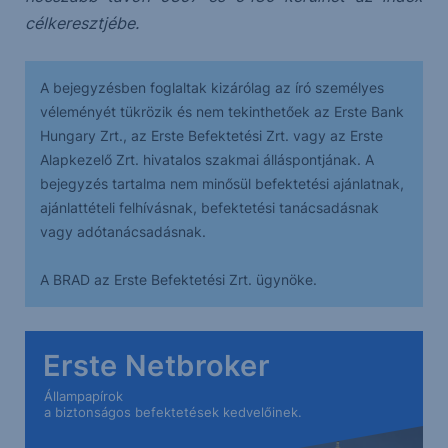
célkeresztjébe.
A bejegyzésben foglaltak kizárólag az író személyes
véleményét tükrözik és nem tekinthetőek az Erste Bank
Hungary Zrt., az Erste Befektetési Zrt. vagy az Erste
Alapkezelő Zrt. hivatalos szakmai álláspontjának. A
bejegyzés tartalma nem minősül befektetési ajánlatnak,
ajánlattételi felhívásnak, befektetési tanácsadásnak
vagy adótanácsadásnak.
A BRAD az Erste Befektetési Zrt. ügynöke.
Erste Netbroker
Állampapírok
a biztonságos befektetések kedvelőinek.