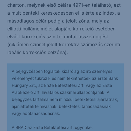
charton, melynek első célára 4971-en található, ezt
a múlt pénteki kereskedésben el is érte az index, a
másodlagos célár pedig a jelölt zóna, mely az
elliotti hullámelmélet alapján, korrekció esetében
elvárt korrekciós szinttel mutat összefüggést
(ciklámen színnel jelölt korrektív számozás szerinti
ideális korrekciós célzóna).
A bejegyzésben foglaltak kizárólag az író személyes
véleményét tükrözik és nem tekinthetőek az Erste Bank
Hungary Zrt., az Erste Befektetési Zrt. vagy az Erste
Alapkezelő Zrt. hivatalos szakmai álláspontjának. A
bejegyzés tartalma nem minősül befektetési ajánlatnak,
ajánlattételi felhívásnak, befektetési tanácsadásnak
vagy adótanácsadásnak.
A BRAD az Erste Befektetési Zrt. ügynöke.