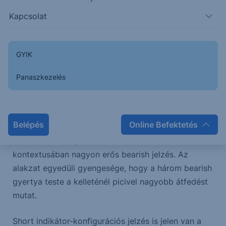
választani lehessen.
Kapcsolat
Amennyiben a jelölt számozások futnak, akkor
minimálisan a jelölt zónáig leérkezhet az árfolyam.
GYIK
Kialakult egy
„Three Black Crows”
gyertya alakzat,
mely erős bearish tartalommal bír, főleg a jelenleg
Panaszkezelés
ezen az idősíkon korábban kialakult vételi klimax
állapotát követően. A statisztikai adatok szerint az
alakzat cca.78% valószínűséggel trendfordulót hoz,
Belépés
Online Befektetés
a lehetséges elliotti számozással és az
indikátorokon tapasztalt vételi klimax
kontextusában nagyon erős bearish jelzés. Az
alakzat egyedüli gyengesége, hogy a három bearish
gyertya teste a kelleténél picivel nagyobb átfedést
mutat.
Short indikátor-konfigurációs jelzés is jelen van a