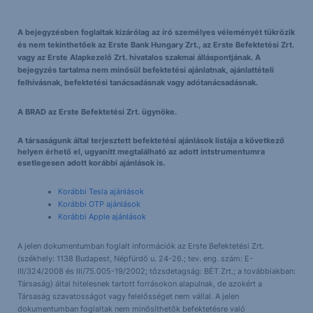
A bejegyzésben foglaltak kizárólag az író személyes véleményét tükrözik
és nem tekinthetőek az Erste Bank Hungary Zrt., az Erste Befektetési Zrt.
vagy az Erste Alapkezelő Zrt. hivatalos szakmai álláspontjának. A
bejegyzés tartalma nem minősül befektetési ajánlatnak, ajánlattételi
felhívásnak, befektetési tanácsadásnak vagy adótanácsadásnak.
A BRAD az Erste Befektetési Zrt. ügynöke.
A társaságunk által terjesztett befektetési ajánlások listája a következő
helyen érhető el, ugyanitt megtalálható az adott intstrumentumra
esetlegesen adott korábbi ajánlások is.
Korábbi Tesla ajánlások
Korábbi OTP ajánlások
Korábbi Apple ajánlások
A jelen dokumentumban foglalt információk az Erste Befektetési Zrt.
(székhely: 1138 Budapest, Népfürdő u. 24-26.; tev. eng. szám: E-
III/324/2008 és III/75.005-19/2002; tőzsdetagság: BÉT Zrt.; a továbbiakban:
Társaság) által hitelesnek tartott forrásokon alapulnak, de azokért a
Társaság szavatosságot vagy felelősséget nem vállal. A jelen
dokumentumban foglaltak nem minősíthetők befektetésre való