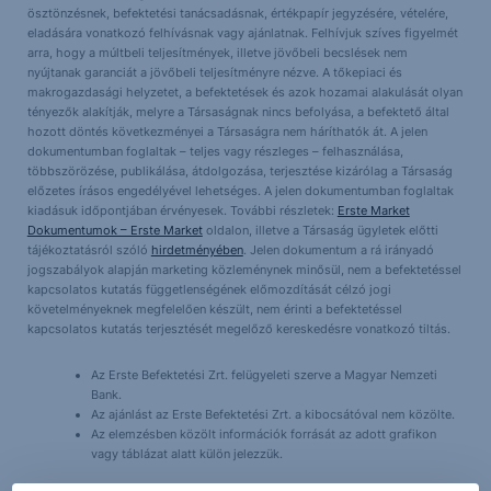
ösztönzésnek, befektetési tanácsadásnak, értékpapír jegyzésére, vételére,
eladására vonatkozó felhívásnak vagy ajánlatnak. Felhívjuk szíves figyelmét
arra, hogy a múltbeli teljesítmények, illetve jövőbeli becslések nem
nyújtanak garanciát a jövőbeli teljesítményre nézve. A tőkepiaci és
makrogazdasági helyzetet, a befektetések és azok hozamai alakulását olyan
tényezők alakítják, melyre a Társaságnak nincs befolyása, a befektető által
hozott döntés következményei a Társaságra nem háríthatók át. A jelen
dokumentumban foglaltak – teljes vagy részleges – felhasználása,
többszörözése, publikálása, átdolgozása, terjesztése kizárólag a Társaság
előzetes írásos engedélyével lehetséges. A jelen dokumentumban foglaltak
kiadásuk időpontjában érvényesek. További részletek:
Erste Market
Dokumentumok – Erste Market
oldalon, illetve a Társaság ügyletek előtti
tájékoztatásról szóló
hirdetményében
. Jelen dokumentum a rá irányadó
jogszabályok alapján marketing közleménynek minősül, nem a befektetéssel
kapcsolatos kutatás függetlenségének előmozdítását célzó jogi
követelményeknek megfelelően készült, nem érinti a befektetéssel
kapcsolatos kutatás terjesztését megelőző kereskedésre vonatkozó tiltás.
Az Erste Befektetési Zrt. felügyeleti szerve a Magyar Nemzeti
Bank.
Az ajánlást az Erste Befektetési Zrt. a kibocsátóval nem közölte.
Az elemzésben közölt információk forrását az adott grafikon
vagy táblázat alatt külön jelezzük.