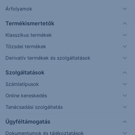
Árfolyamok
Lezárva: 2024. április 22.
Termékismertetők
Klasszikus termékek
Tőzsdei termékek
Derivatív termékek és szolgáltatások
Szolgáltatások
Számlatípusok
Online kereskedés
Határozottan tört az emelkedő csatorna, egy
trendszint utolsó hulláma befejeződött. A két
Tanácsadási szolgáltatás
legvalószínűbb alternatívát jelöltük a charton.
Ügyféltámogatás
Egyelőre nincs megfelelő bizonyosságú adat, hogy
a kettő között megfelelő magabiztossággal
Dokumentumok és tájékoztatások