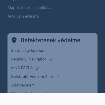
Alapok összehasonlítása
Árfolyam értesítő
Befektetések védelme
Biztonsági központ
(külső oldalra ugrik)
Pénzügyi Navigátor
(külső oldalra ugrik)
MNB ÉSZLA
(külső oldalra ugrik)
Befektető Védelmi Alap
Adatvédelem
(külső oldalra ugrik)
Visszaélés bejelentése