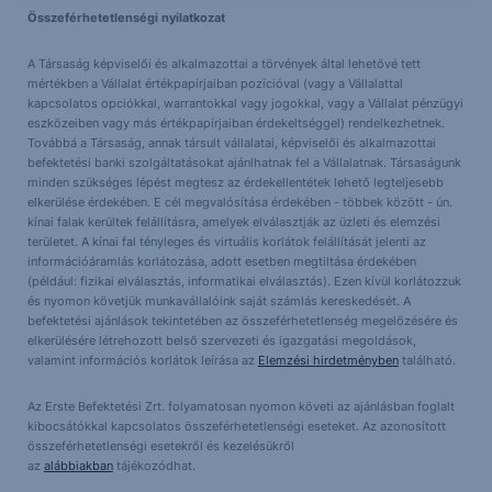
Összeférhetetlenségi nyilatkozat
A Társaság képviselői és alkalmazottai a törvények által lehetővé tett
mértékben a Vállalat értékpapírjaiban pozícióval (vagy a Vállalattal
kapcsolatos opciókkal, warrantokkal vagy jogokkal, vagy a Vállalat pénzügyi
eszközeiben vagy más értékpapírjaiban érdekeltséggel) rendelkezhetnek.
Továbbá a Társaság, annak társult vállalatai, képviselői és alkalmazottai
befektetési banki szolgáltatásokat ajánlhatnak fel a Vállalatnak. Társaságunk
minden szükséges lépést megtesz az érdekellentétek lehető legteljesebb
elkerülése érdekében. E cél megvalósítása érdekében - többek között - ún.
kínai falak kerültek felállításra, amelyek elválasztják az üzleti és elemzési
területet. A kínai fal tényleges és virtuális korlátok felállítását jelenti az
információáramlás korlátozása, adott esetben megtiltása érdekében
(például: fizikai elválasztás, informatikai elválasztás). Ezen kívül korlátozzuk
és nyomon követjük munkavállalóink saját számlás kereskedését. A
befektetési ajánlások tekintetében az összeférhetetlenség megelőzésére és
elkerülésére létrehozott belső szervezeti és igazgatási megoldások,
valamint információs korlátok leírása az
Elemzési hirdetményben
található.
Az Erste Befektetési Zrt. folyamatosan nyomon követi az ajánlásban foglalt
kibocsátókkal kapcsolatos összeférhetetlenségi eseteket. Az azonosított
összeférhetetlenségi esetekről és kezelésükről
az
alábbiakban
tájékozódhat.