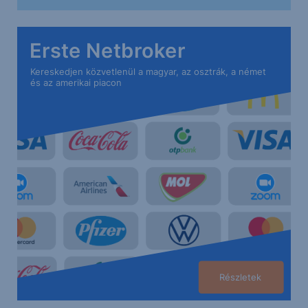
Erste Netbroker
Kereskedjen közvetlenül a magyar, az osztrák, a német
és az amerikai piacon
Részletek