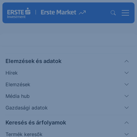
S&P500 (US500) hetes chart (w1)
Elemzések és adatok
CHART EXTRA
Hírek
|
Puppi Adrián
Szakmai vezető
2024. április 23. 09:44
Elemzések
Média hub
Az elmúlt időszakban kialakult a feltételezett
Gazdasági adatok
fordulós alakzat, a vételi klimax állapotából
Keresés és árfolyamok
lefordult az index.
Termék keresők