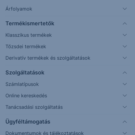
Árfolyamok
Keresés
Termékismertetők
96 találat cikkeink között
Klasszikus termékek
Tőzsdei termékek
Derivatív termékek és szolgáltatások
PIACI HÍREK
Szolgáltatások
Most akkor megint minden
Számlatípusok
rendben?
Online kereskedés
Bár a hét első felében ismét egymásnak esett az
Tanácsadási szolgáltatás
USA és Irán, érezhető, hogy egyik fél sem szeretné
tovább fokozni az...
Ügyféltámogatás
Dokumentumok és tájékoztatások