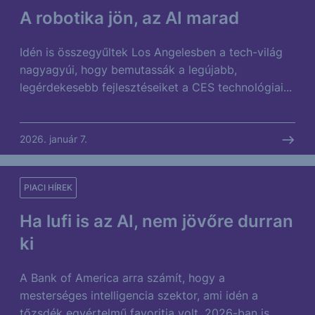
A robotika jön, az AI marad
Idén is összegyűltek Los Angelesben a tech-világ
nagyagyúi, hogy bemutassák a legújabb,
legérdekesebb fejlesztéseiket a CES technológiai...
2026. január 7.
PIACI HÍREK
Ha lufi is az AI, nem jövőre durran
ki
A Bank of America arra számít, hogy a
mesterséges intelligencia szektor, ami idén a
tőzsdék egyértelmű favoritja volt, 2026-ban is