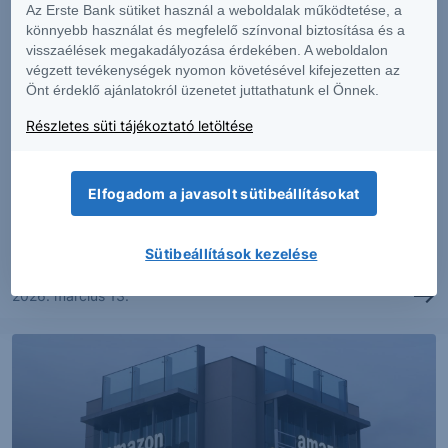
Az Erste Bank sütiket használ a weboldalak működtetése, a
könnyebb használat és megfelelő színvonal biztosítása és a
visszaélések megakadályozása érdekében. A weboldalon
végzett tevékenységek nyomon követésével kifejezetten az
Önt érdeklő ajánlatokról üzenetet juttathatunk el Önnek.
ELEMZÉS
Részletes süti tájékoztató letöltése
Kitörésre készül az Nvidia
Elfogadom a javasolt sütibeállításokat
Az utóbbi évek a mesterséges intelligencia fejlődéséről
és elterjedéséről...
Sütibeállítások kezelése
2026. március 13.