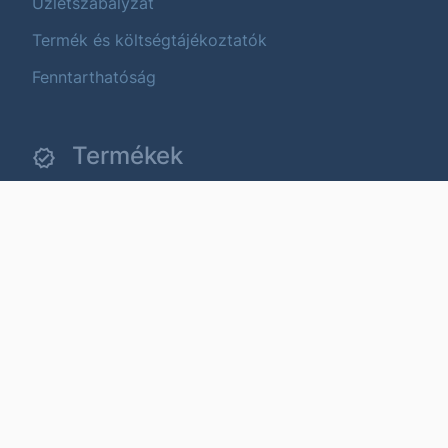
Üzletszabályzat
Termék és költségtájékoztatók
Fenntarthatóság
Termékek
Tőzsdei termékek
Befektetési alapok
Strukturált értékpapírok
Állampapírok
Devizapiac
Szolgáltatások