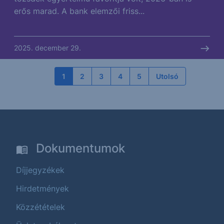
erős marad. A bank elemzői friss...
2025. december 29.
1
2
3
4
5
Utolsó
Dokumentumok
Díjjegyzékek
Hirdetmények
Közzétételek