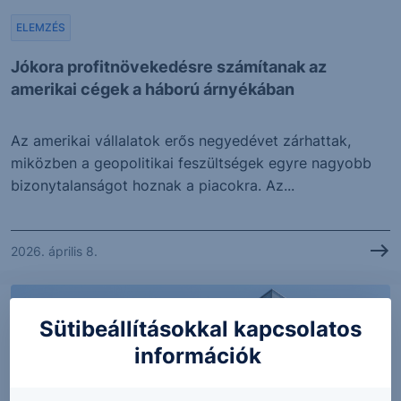
ELEMZÉS
Jókora profitnövekedésre számítanak az
amerikai cégek a háború árnyékában
Az amerikai vállalatok erős negyedévet zárhattak,
miközben a geopolitikai feszültségek egyre nagyobb
bizonytalanságot hoznak a piacokra. Az...
2026. április 8.
Sütibeállításokkal kapcsolatos
információk