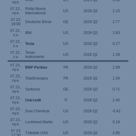
AT&T
US
2026 Q2
0.58
ny.e.
07.22.,
Philip Morris
US
2026 Q2
2.10
ny.e.
International
07.22.
Deutsche Börse
GE
2026 Q2
2.77
19:00
07.22.,
IBM
US
2026 Q2
2.83
z.u.
07.22.,
Tesla
US
2026 Q2
0.27
z.u.
07.22.,
Texas
US
2026 Q2
1.39
z.u.
Instruments
07.23.,
BNP Paribas
FR
2026 Q2
2.99
ny.e.
07.23.,
TotalEnergies
FR
2026 Q2
1.34
ny.e.
07.23.,
Sartorius
GE
2026 Q2
0.71
ny.e.
07.23.,
Unicredit
IT
2026 Q2
2.45
ny.e.
07.23.,
Dow Chemical
US
2026 Q2
-0.42
ny.e.
07.23.,
Lockheed Martin
US
2026 Q2
0.18
ny.e.
07.23.
T-Mobile USA
US
2026 Q2
2.85
12:30