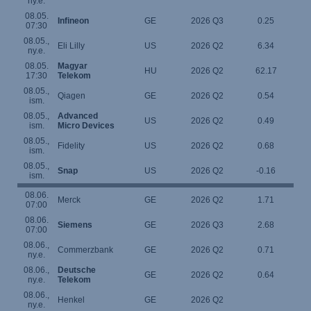
ny.e.
08.05.
Infineon
GE
2026 Q3
0.25
07:30
08.05.,
Eli Lilly
US
2026 Q2
6.34
ny.e.
08.05.
Magyar
HU
2026 Q2
62.17
17:30
Telekom
08.05.,
Qiagen
GE
2026 Q2
0.54
ism.
08.05.,
Advanced
US
2026 Q2
0.49
ism.
Micro Devices
08.05.,
Fidelity
US
2026 Q2
0.68
ism.
08.05.,
Snap
US
2026 Q2
-0.16
ism.
08.06.
Merck
GE
2026 Q2
1.71
07:00
08.06.
Siemens
GE
2026 Q3
2.68
07:00
08.06.,
Commerzbank
GE
2026 Q2
0.71
ny.e.
08.06.,
Deutsche
GE
2026 Q2
0.64
ny.e.
Telekom
08.06.,
Henkel
GE
2026 Q2
ny.e.