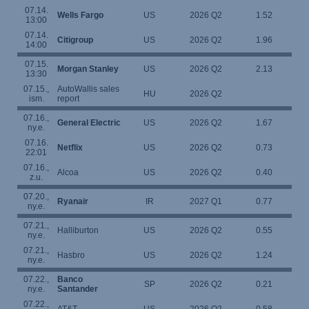
07.14.
Wells Fargo
US
2026 Q2
1.52
13:00
07.14.
Citigroup
US
2026 Q2
1.96
14:00
07.15.
Morgan Stanley
US
2026 Q2
2.13
13:30
07.15.,
AutoWallis sales
HU
2026 Q2
ism.
report
07.16.,
General Electric
US
2026 Q2
1.67
ny.e.
07.16.
Netflix
US
2026 Q2
0.73
22:01
07.16.,
Alcoa
US
2026 Q2
0.40
z.u.
07.20.,
Ryanair
IR
2027 Q1
0.77
ny.e.
07.21.,
Halliburton
US
2026 Q2
0.55
ny.e.
07.21.,
Hasbro
US
2026 Q2
1.24
ny.e.
07.22.,
Banco
SP
2026 Q2
0.21
ny.e.
Santander
07.22.,