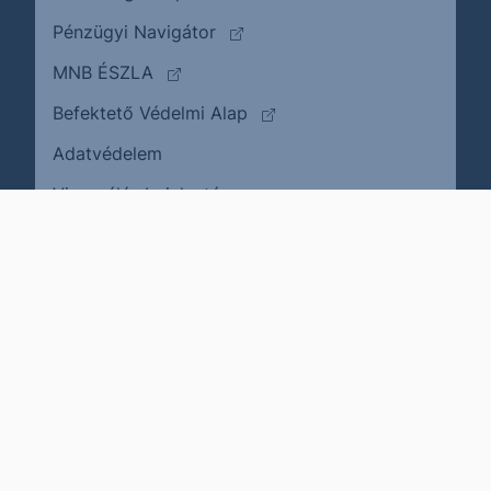
(külső oldalra ugrik)
Pénzügyi Navigátor
(külső oldalra ugrik)
MNB ÉSZLA
(külső oldalra ugrik)
Befektető Védelmi Alap
Adatvédelem
(külső oldalra ugrik)
Visszaélés bejelentése
Karrier