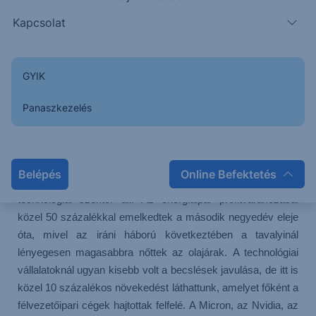
emelkedhetett, ami egymást követő második negyedévben
jelentene 20 százalék feletti eredménynövekedést. Ennél is
Kapcsolat
figyelemreméltóbb, hogy ezúttal az elemzők nem lefelé,
hanem felfelé módosították várakozásaikat a negyedév
során. Míg normál esetben a vállalati eredménybecslések
GYIK
fokozatosan csökkennek a jelentési szezon közeledtével,
most az egy részvényre jutó eredményre vonatkozó
Panaszkezelés
várakozások 3,4 százalékkal emelkedtek az elmúlt
hónapokban, amire 2021 óta nem volt példa.
Gyorsjelentési szezon – kedvező kilátások
Belépés
Online Befektetés
A pozitív fordulat mögött elsősorban az energia- és
technológiai szektor áll. Az energiaipar profitvárakozásai
közel 50 százalékkal emelkedtek a második negyedév eleje
óta, mivel az iráni háború következtében a tavalyinál
lényegesen magasabbra nőttek az olajárak. A technológiai
vállalatoknál ugyan kisebb volt a becslések javulása, de itt is
közel 10 százalékos növekedést láthattunk, amelyet főként a
félvezetőipari cégek hajtottak felfelé. A Micron, az Nvidia, az