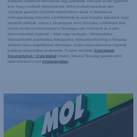
eladására vonatkozó felhívásnak vagy ajánlatnak. Felhívjuk szíves figyelmét
arra, hogy a múltbeli teljesítmények, illetve jövőbeli becslések nem
nyújtanak garanciát a jövőbeli teljesítményre nézve. A tőkepiaci és
makrogazdasági helyzetet, a befektetések és azok hozamai alakulását olyan
tényezők alakítják, melyre a Társaságnak nincs befolyása, a befektető által
hozott döntés következményei a Társaságra nem háríthatók át. A jelen
dokumentumban foglaltak – teljes vagy részleges – felhasználása,
többszörözése, publikálása, átdolgozása, terjesztése kizárólag a Társaság
előzetes írásos engedélyével lehetséges. A jelen dokumentumban foglaltak
kiadásuk időpontjában érvényesek. További részletek:
Erste Market
Dokumentumok – Erste Market
oldalon, illetve a Társaság ügyletek előtti
tájékoztatásról szóló
hirdetményében
.