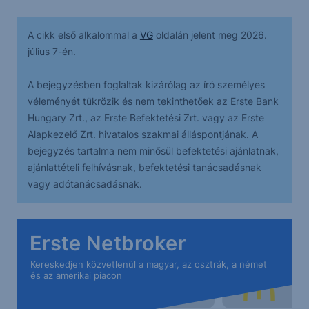
A cikk első alkalommal a
VG
oldalán jelent meg 2026.
július 7-én.
A bejegyzésben foglaltak kizárólag az író személyes
véleményét tükrözik és nem tekinthetőek az Erste Bank
Hungary Zrt., az Erste Befektetési Zrt. vagy az Erste
Alapkezelő Zrt. hivatalos szakmai álláspontjának. A
bejegyzés tartalma nem minősül befektetési ajánlatnak,
ajánlattételi felhívásnak, befektetési tanácsadásnak
vagy adótanácsadásnak.
Erste Netbroker
Kereskedjen közvetlenül a magyar, az osztrák, a német
és az amerikai piacon