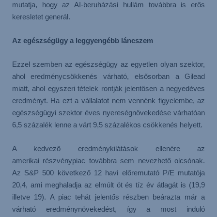
mutatja, hogy az AI-beruházási hullám továbbra is erős
keresletet generál.
Az egészségügy a leggyengébb láncszem
Ezzel szemben az egészségügy az egyetlen olyan szektor,
ahol eredménycsökkenés várható, elsősorban a Gilead
miatt, ahol egyszeri tételek rontják jelentősen a negyedéves
eredményt. Ha ezt a vállalatot nem vennénk figyelembe, az
egészségügyi szektor éves nyereségnövekedése várhatóan
6,5 százalék lenne a várt 9,5 százalékos csökkenés helyett.
A kedvező eredménykilátások ellenére az
amerikai részvénypiac továbbra sem nevezhető olcsónak.
Az S&P 500 következő 12 havi előremutató P/E mutatója
20,4, ami meghaladja az elmúlt öt és tíz év átlagát is (19,9
illetve 19). A piac tehát jelentős részben beárazta már a
várható eredménynövekedést, így a most induló