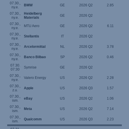
07.30.,
BMW
GE
2026 Q2
2.85
ny.e.
07.30.,
Heidelberg
GE
2026 Q2
ny.e.
Materials
07.30.,
MTU Aero
GE
2026 Q2
6.11
ny.e.
07.30.,
Stellantis
IT
2026 Q2
ny.e.
07.30.,
Arcelormittal
NL
2026 Q2
3.78
ny.e.
07.30.,
Banco Bilbao
SP
2026 Q2
0.46
ny.e.
07.30.
Symrise
GE
2026 Q2
07:30
07.30.,
Valero Energy
US
2026 Q2
2.28
ny.e.
07.30.,
Apple
US
2026 Q3
1.57
z.u.
07.30.,
eBay
US
2026 Q2
1.06
ism.
07.30.,
Meta
US
2026 Q2
7.14
ism.
07.30.,
Qualcomm
US
2026 Q3
2.23
ism.