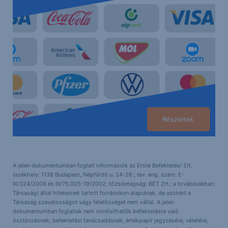
Részletek
A jelen dokumentumban foglalt információk az Erste Befektetési Zrt.
(székhely: 1138 Budapest, Népfürdő u. 24-26.; tev. eng. szám: E-
III/324/2008 és III/75.005-19/2002; tőzsdetagság: BÉT Zrt.; a továbbiakban:
Társaság) által hitelesnek tartott forrásokon alapulnak, de azokért a
Társaság szavatosságot vagy felelősséget nem vállal. A jelen
dokumentumban foglaltak nem minősíthetők befektetésre való
ösztönzésnek, befektetési tanácsadásnak, értékpapír jegyzésére, vételére,