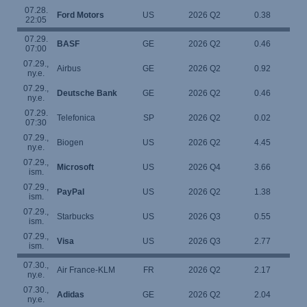
07.28.
Ford Motors
US
2026 Q2
0.38
22:05
07.29.
BASF
GE
2026 Q2
0.46
07:00
07.29.,
Airbus
GE
2026 Q2
0.92
ny.e.
07.29.,
Deutsche Bank
GE
2026 Q2
0.46
ny.e.
07.29.
Telefonica
SP
2026 Q2
0.02
07:30
07.29.,
Biogen
US
2026 Q2
4.45
ny.e.
07.29.,
Microsoft
US
2026 Q4
3.66
ism.
07.29.,
PayPal
US
2026 Q2
1.38
ism.
07.29.,
Starbucks
US
2026 Q3
0.55
ism.
07.29.,
Visa
US
2026 Q3
2.77
ism.
07.30.,
Air France-KLM
FR
2026 Q2
2.17
ny.e.
07.30.,
Adidas
GE
2026 Q2
2.04
ny.e.