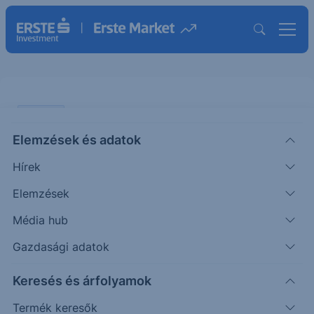
ELEMZÉS
Elemzések és adatok
Erős rajt előtt az amerikai
Hírek
gyorsjelentési szezon
Elemzések
ÖTLETGYÁR MINI
Média hub
|
Péntek Ádám
Részvényelemző
2026. július 7. 12:13
Gazdasági adatok
Keresés és árfolyamok
Optimista hangulatban indul az amerikai
gyorsjelentési szezon. Ágazati szinten a
Termék keresők