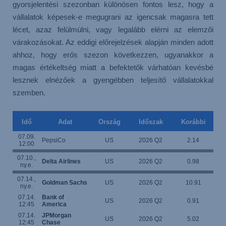
gyorsjelentési szezonban különösen fontos lesz, hogy a
vállalatok képesek-e megugrani az igencsak magasra tett
lécet, azaz felülmúlni, vagy legalább elérni az elemzői
várakozásokat. Az eddigi előrejelzések alapján minden adott
ahhoz, hogy erős szezon következzen, ugyanakkor a
magas értékeltség miatt a befektetők várhatóan kevésbé
lesznek elnézőek a gyengébben teljesítő vállalatokkal
szemben.
Idő
Adat
Ország
Időszak
Korábbi
07.09.
PepsiCo
US
2026 Q2
2.14
12:00
07.10.,
Delta Airlines
US
2026 Q2
0.98
ny.e.
07.14.,
Goldman Sachs
US
2026 Q2
10.91
1
ny.e.
07.14.
Bank of
US
2026 Q2
0.91
12:45
America
07.14.
JPMorgan
US
2026 Q2
5.02
12:45
Chase