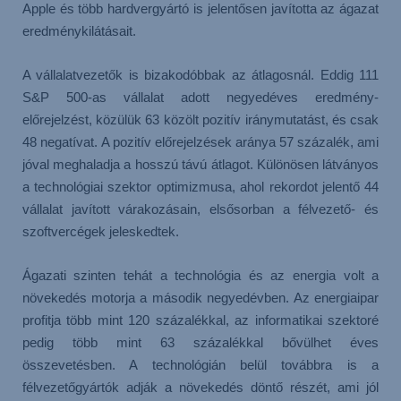
Apple és több hardvergyártó is jelentősen javította az ágazat
eredménykilátásait.
A vállalatvezetők is bizakodóbbak az átlagosnál. Eddig 111
S&P 500-as vállalat adott negyedéves eredmény-
előrejelzést, közülük 63 közölt pozitív iránymutatást, és csak
48 negatívat. A pozitív előrejelzések aránya 57 százalék, ami
jóval meghaladja a hosszú távú átlagot. Különösen látványos
a technológiai szektor optimizmusa, ahol rekordot jelentő 44
vállalat javított várakozásain, elsősorban a félvezető- és
szoftvercégek jeleskedtek.
Ágazati szinten tehát a technológia és az energia volt a
növekedés motorja a második negyedévben. Az energiaipar
profitja több mint 120 százalékkal, az informatikai szektoré
pedig több mint 63 százalékkal bővülhet éves
összevetésben. A technológián belül továbbra is a
félvezetőgyártók adják a növekedés döntő részét, ami jól