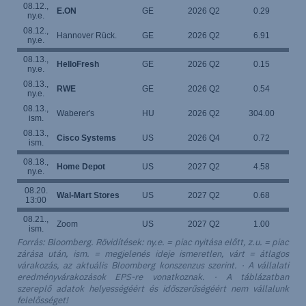
08.12.,
E.ON
GE
2026 Q2
0.29
ny.e.
08.12.,
Hannover Rück.
GE
2026 Q2
6.91
ny.e.
08.13.,
HelloFresh
GE
2026 Q2
0.15
ny.e.
08.13.,
RWE
GE
2026 Q2
0.54
ny.e.
08.13.,
Waberer's
HU
2026 Q2
304.00
ism.
08.13.,
Cisco Systems
US
2026 Q4
0.72
ism.
08.18.,
Home Depot
US
2027 Q2
4.58
ny.e.
08.20.
Wal-Mart Stores
US
2027 Q2
0.68
13:00
08.21.,
Zoom
US
2027 Q2
1.00
ism.
Forrás: Bloomberg. Rövidítések: ny.e. = piac nyitása előtt, z.u. = piac
zárása után, ism. = megjelenés ideje ismeretlen, várt = átlagos
várakozás, az aktuális Bloomberg konszenzus szerint. · A vállalati
eredményvárakozások EPS-re vonatkoznak. · A táblázatban
szereplő adatok helyességéért és időszerűségéért nem vállalunk
felelősséget!