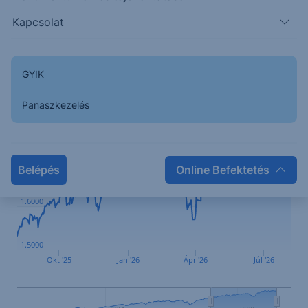
Indulás
2019.06.06.
Kapcsolat
Elszámolás
Vétel T+4, Visszaváltás T+4
1hét
1hó
3hó
YTD
1év
2év
5év
Max
GYIK
Panaszkezelés
1.8000
1.7000
Belépés
Online Befektetés
1.6000
1.5000
Okt '25
Jan '26
Ápr '26
Júl '26