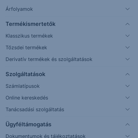
Árfolyamok
Alapkezelő
ACCORDE ALAPKEZELŐ
ZRT.
Termékismertetők
ISIN
HU0000722475
Klasszikus termékek
Fenntarthatóság
1: ESG-MINIMUM
Tőzsdei termékek
STANDARD
Kategória
Részvény
Derivatív termékek és szolgáltatások
Kockázat
Magas
Szolgáltatások
Időtáv
Hosszútáv
Számlatípusok
Régió
Globál
Szektor
Nem besorolt
Online kereskedés
Alap devizaneme
USD
Tanácsadási szolgáltatás
Nettó eszközérték
11 857 829 USD
Ügyféltámogatás
Nettó eszközérték
3 721 935 476
HUF
forintban
Dokumentumok és tájékoztatások