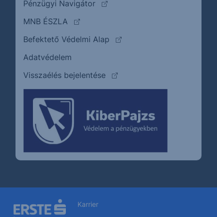
(külső oldalra ugrik)
Pénzügyi Navigátor
(külső oldalra ugrik)
MNB ÉSZLA
(külső oldalra ugrik)
Befektető Védelmi Alap
Adatvédelem
(külső oldalra ugrik)
Visszaélés bejelentése
Karrier