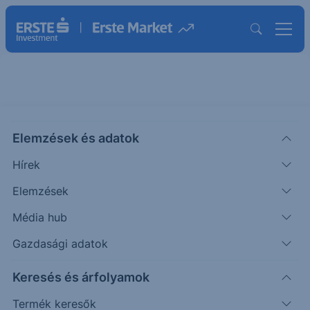
ACCORDE WORLD NEMZETKÖZI
RÉSZVÉNYALAP C USD
Elemzések és adatok
ISIN: HU0000722475
Hírek
1.85776
USD
Elemzések
Árfolyam dátuma:
2026.08.05.
Média hub
Árfolyamértesítő rögzítése
Gazdasági adatok
Alap összehasonlítása
Keresés és árfolyamok
Termék keresők