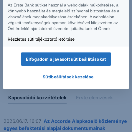
teljesítmény ellensúlyozhatta a
Az Erste Bank sütiket használ a weboldalak működtetése, a
könnyebb használat és megfelelő színvonal biztosítása és a
devizaárfolyam-hatások okozta
visszaélések megakadályozása érdekében. A weboldalon
ellenszelet
végzett tevékenységek nyomon követésével kifejezetten az
Önt érdeklő ajánlatokról üzenetet juttathatunk el Önnek.
Részletes süti tájékoztató letöltése
Teljes elemzés
A tartalom olvasásához
be kell jelentkeznie
.
Elfogadom a javasolt sütibeállításokat
Ha nincs még fiókja,
regisztráljon most
.
Sütibeállítások kezelése
Kapcsolódó közzétételek
Erste elemzések
2026.06.17. 16:07
Az Accorde Alapkezelő közleménye
egyes befektetési alapjai dokumentumainak