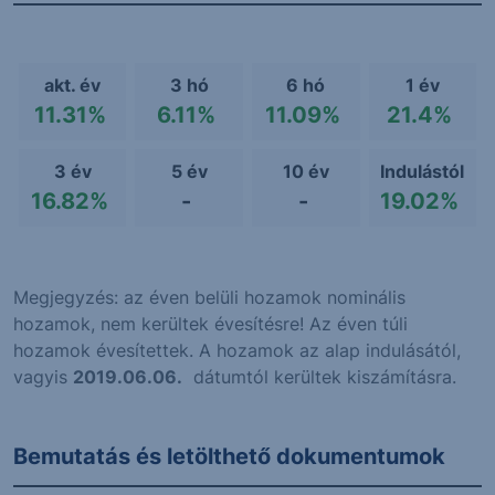
akt. év
3 hó
6 hó
1 év
11.31%
6.11%
11.09%
21.4%
3 év
5 év
10 év
Indulástól
16.82%
-
-
19.02%
Megjegyzés: az éven belüli hozamok nominális
hozamok, nem kerültek évesítésre! Az éven túli
hozamok évesítettek. A hozamok az alap indulásától,
vagyis
2019.06.06.
dátumtól kerültek kiszámításra.
Bemutatás és letölthető dokumentumok