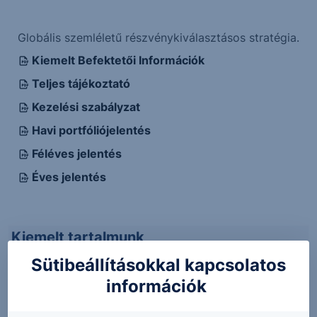
Globális szemléletű részvénykiválasztásos stratégia.
Kiemelt Befektetői Információk
Teljes tájékoztató
Kezelési szabályzat
Havi portfóliójelentés
Féléves jelentés
Éves jelentés
Kiemelt tartalmunk
Sütibeállításokkal kapcsolatos
információk
MOL: Az erős működési