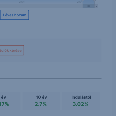
2020
2025
1 éves hozam
ációk kérése
 év
10 év
Indulástól
47%
2.7%
3.02%