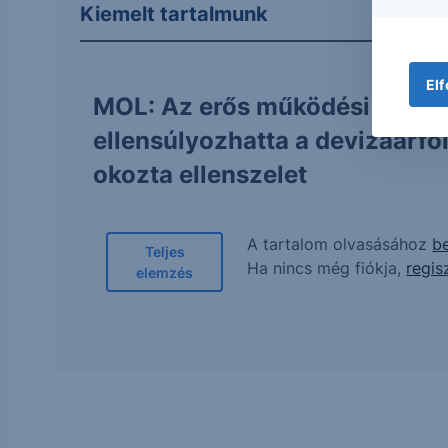
Kiemelt tartalmunk
Elf
MOL: Az erős működési teljes
ellensúlyozhatta a devizaárf
okozta ellenszelet
A tartalom olvasásához
be
Teljes
Ha nincs még fiókja,
regis
elemzés