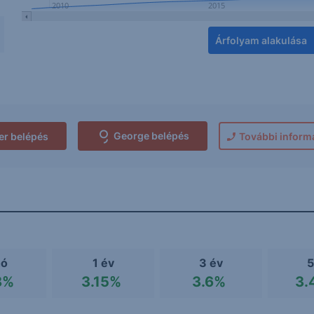
2010
2015
:
Árfolyam alakulása
p
George belépés
er belépés
További inform
hó
1 év
3 év
5
8%
3.15%
3.6%
3.