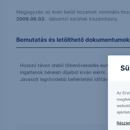
Megjegyzés: az éven belüli hozamok nominális hoza
2009.06.03.
dátumtól kerültek kiszámításra.
Bemutatás és letölthető dokumentumok
Hosszú távon stabil tőkenövekedés euróban, ez az
Sü
ingatlanok béreleti díjaiból kíván elérni. Jellemző
Javasolt legrövidebb befektetési időtáv: 1 év.
Az Ers
megfel
webold
ajánlat
Részlet