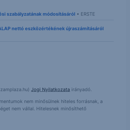
lési szabályzatának módosításáról
• ERSTE
LAP nettó eszközértékének újraszámításáról
hozamplaza.hu)
Jogi Nyilatkozata
irányadó.
kumentumok nem minősülnek hiteles forrásnak, a
éget nem vállal. Hitelesnek minősíthető