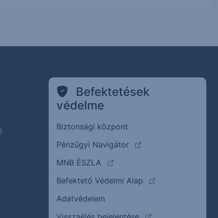
k
Befektetések
védelme
Biztonsági központ
ő
(külső oldalra ugrik)
Pénzügyi Navigátor
(külső oldalra ugrik)
MNB ÉSZLA
(külső oldalra ugrik
Befektető Védelmi Alap
Adatvédelem
(külső oldalra ugrik)
Visszaélés bejelentése