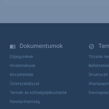
Dokumentumok
Ter
Díjjegyzékek
Tőzsdei t
Hirdetmények
Befektetés
Közzétételek
Strukturált
Üzletszabályzat
Állampapír
Termék és költségtájékoztatók
Devizapiac
Fenntarthatóság