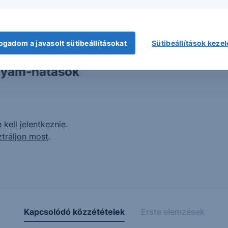
ogadom a javasolt sütibeállításokat
Sütibeállítások keze
ítmény
olyam-hatások
 kell jelentkeznie
.
ztráljon most
.
Kapcsolódó közzétételek
Erste elemzések