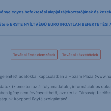
ménye egyes befektetési alapjai tájékoztatójának és keze
zététele ERSTE NYÍLTVÉGŰ EURO INGATLAN BEFEKTETÉSI A
További Erste elemzések
További közzétételek
megjelenített adatokkal kapcsolatban a Hozam Plaza (www.
ó adatok (kiemelten az árfolyamadatok), információk és do
ben igény nem érvényesíthető, azokért a Társaság felelőss
ságunk központi ügyfélszolgálatánál!