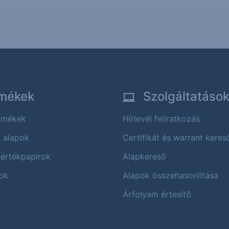
mékek
Szolgáltatáso
ermékek
Hírlevél feliratkozás
i alapok
Certifikát és warrant keres
 értékpapírok
Alapkereső
ok
Alapok összehasonlítása
Árfolyam értesítő