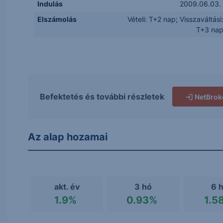
Indulás
2009.06.03.
Elszámolás
Vételi: T+2 nap; Visszaváltási
T+3 na
Befektetés és további részletek
NetBrok
Az alap hozamai
akt. év
3 hó
6 
1.9%
0.93%
1.5