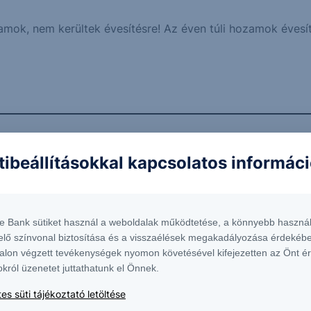
mok, nem kerültek évesítésre! Az éven túli hozamok évesít
 ingatlanalap fő célkitűzése, melyet elsősorban
tibeállításokkal kapcsolatos informác
 portfólió: ingatlanok, államkötvények, bankbetét.
te Bank sütiket használ a weboldalak működtetése, a könnyebb használ
elő színvonal biztosítása és a visszaélések megakadályozása érdekébe
alon végzett tevékenységek nyomon követésével kifejezetten az Önt é
okról üzenetet juttathatunk el Önnek.
es süti tájékoztató letöltése