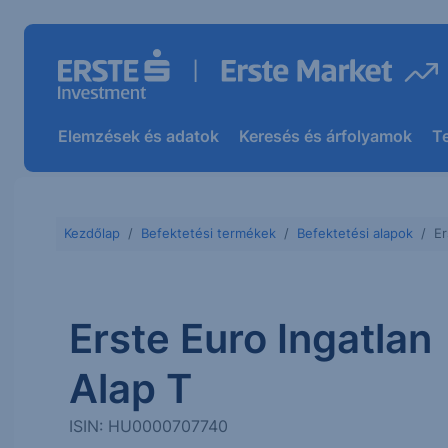
Elemzések és adatok
Keresés és árfolyamok
T
Kezdőlap
Befektetési termékek
Befektetési alapok
Er
Erste Euro Ingatlan
Alap T
ISIN: HU0000707740