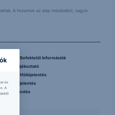
ettek. A hozamok az alap indulásától, vagyis
Kiemelt Befektetői Információk
iók
Teljes tájékoztató
Havi portfóliójelentés
at és
Féléves jelentés
n. A
Éves jelentés
rdeklő