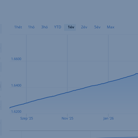
1hét
1hó
3hó
YTD
1év
2év
5év
Max
.
0
D
n
1.6600
y
v
1.6400
i
n
R
1.6200
Szep '25
Nov '25
Jan '26
F