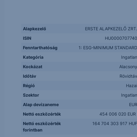
Alapkezelő
ERSTE ALAPKEZELŐ ZRT
ISIN
HU000070774
Fenntarthatóság
1: ESG-MINIMUM STANDAR
Kategória
Ingatla
Kockázat
Alacson
Időtáv
Rövidtá
Régió
Haza
Szektor
Ingatla
Alap devizaneme
EU
Nettó eszközérték
454 006 020 EUR
Nettó eszközérték
164 704 303 917
HU
forintban