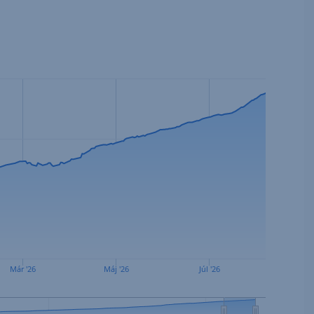
Már '26
Máj '26
Júl '26