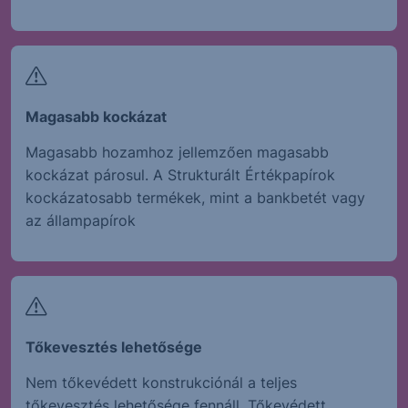
Magasabb kockázat
Magasabb hozamhoz jellemzően magasabb
kockázat párosul. A Strukturált Értékpapírok
kockázatosabb termékek, mint a bankbetét vagy
az állampapírok
Tőkevesztés lehetősége
Nem tőkevédett konstrukciónál a teljes
tőkevesztés lehetősége fennáll. Tőkevédett