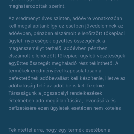
meghatározottak szerint.
Az eredményt éves szinten, adóévre vonatkozóan
kell megállapítani: így ez esetben jövedelemnek az
adóévben, pénzben elszámolt ellenőrzött tőkepiaci
ügyleti nyereségek együttes összegének a
magánszemélyt terhelő, adóévben pénzben
elszámolt ellenőrzött tőkepiaci ügyleti veszteségek
együttes összegét meghaladó rész tekinthető. A
termékek eredményével kapcsolatosan a
befektetőnek adóbevallást kell készítenie, illetve az
adóhatóság felé az adót be is kell fizetnie.
Társaságunk a jogszabályi rendelkezések
értelmében adó megállapítására, levonására és
befizetésére ezen ügyletek esetében nem köteles
Tekintettel arra, hogy egy termék esetében a