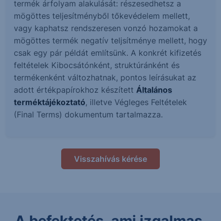
termék árfolyam alakulását: részesedhetsz a
mögöttes teljesítményből tőkevédelem mellett,
vagy kaphatsz rendszeresen vonzó hozamokat a
mögöttes termék negatív teljsítménye mellett, hogy
csak egy pár példát említsünk. A konkrét kifizetés
feltételek Kibocsátónként, struktúránként és
termékenként változhatnak, pontos leírásukat az
adott értékpapírokhoz készített
Általános
terméktájékoztató
, illetve Végleges Feltételek
(Final Terms) dokumentum tartalmazza.
Visszahívás kérése
A befektetés, ami izgalmas.