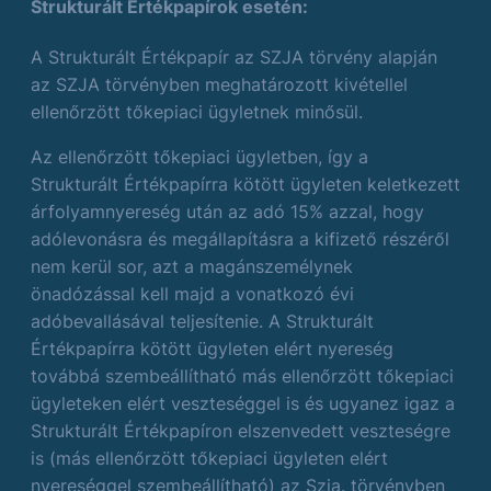
Strukturált Értékpapírok esetén:
A Strukturált Értékpapír az SZJA törvény alapján
az SZJA törvényben meghatározott kivétellel
ellenőrzött tőkepiaci ügyletnek minősül.
Az ellenőrzött tőkepiaci ügyletben, így a
Strukturált Értékpapírra kötött ügyleten keletkezett
árfolyamnyereség után az adó 15% azzal, hogy
adólevonásra és megállapításra a kifizető részéről
nem kerül sor, azt a magánszemélynek
önadózással kell majd a vonatkozó évi
adóbevallásával teljesítenie. A Strukturált
Értékpapírra kötött ügyleten elért nyereség
továbbá szembeállítható más ellenőrzött tőkepiaci
ügyleteken elért veszteséggel is és ugyanez igaz a
Strukturált Értékpapíron elszenvedett veszteségre
is (más ellenőrzött tőkepiaci ügyleten elért
nyereséggel szembeállítható) az Szja. törvényben