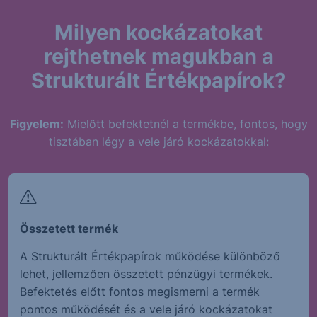
Milyen kockázatokat
rejthetnek magukban a
Strukturált Értékpapírok?
Figyelem:
Mielőtt befektetnél a termékbe, fontos, hogy
tisztában légy a vele járó kockázatokkal:
Összetett termék
A Strukturált Értékpapírok működése különböző
lehet, jellemzően összetett pénzügyi termékek.
Befektetés előtt fontos megismerni a termék
pontos működését és a vele járó kockázatokat