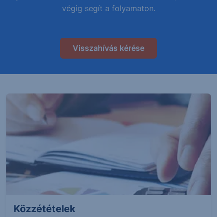
végig segít a folyamaton.
Visszahívás kérése
Közzétételek