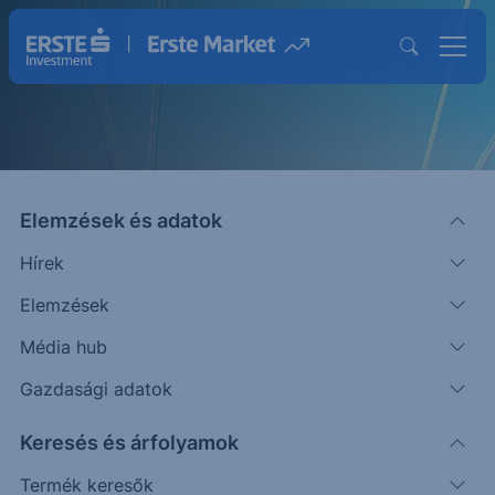
Elemzések és adatok
Hírek
Elemzések
Strukturált Értékpapírok
Média hub
Magasabb hozam lehetősége egyedi
Gazdasági adatok
befektetésekkel
Keresés és árfolyamok
Termék keresők