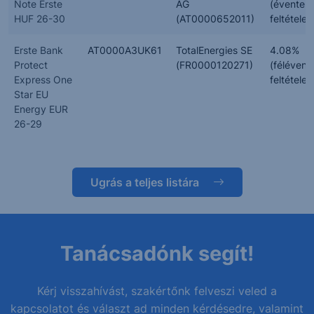
Note Erste
AG
(évente,
HUF 26-30
(AT0000652011)
feltételes
Erste Bank
AT0000A3UK61
TotalEnergies SE
4.08%
Protect
(FR0000120271)
(félévent
Express One
feltételes
Star EU
Energy EUR
26-29
Ugrás a teljes listára
Tanácsadónk segít!
Kérj visszahívást, szakértőnk felveszi veled a
kapcsolatot és választ ad minden kérdésedre, valamint