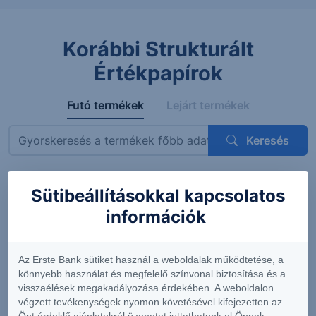
Korábbi Strukturált
Értékpapírok
Futó termékek
Lejárt termékek
Keresés
Sütibeállításokkal kapcsolatos
Megnevezés
ISIN
Mögöttes termék
Kupon
információk
ErsteBank
AT0000A3VVT6
Siemens AG
4.56%
Protect
(DE0007236101)
(félévent
Express
feltételes
Az Erste Bank sütiket használ a weboldalak működtetése, a
OneStar
könnyebb használat és megfelelő színvonal biztosítása és a
Smart
visszaélések megakadályozása érdekében. A weboldalon
Infrastructure
végzett tevékenységek nyomon követésével kifejezetten az
EUR 26-29
Önt érdeklő ajánlatokról üzenetet juttathatunk el Önnek.