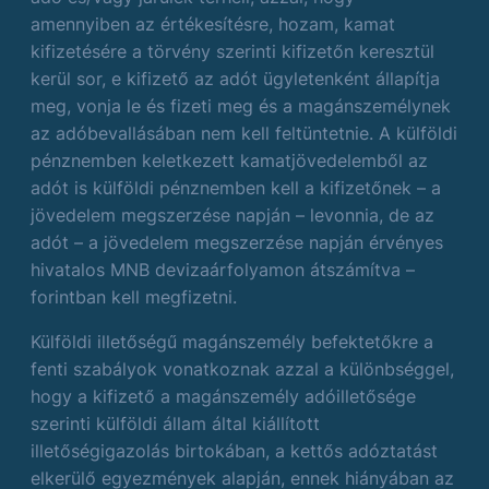
amennyiben az értékesítésre, hozam, kamat
kifizetésére a törvény szerinti kifizetőn keresztül
kerül sor, e kifizető az adót ügyletenként állapítja
meg, vonja le és fizeti meg és a magánszemélynek
az adóbevallásában nem kell feltüntetnie. A külföldi
pénznemben keletkezett kamatjövedelemből az
adót is külföldi pénznemben kell a kifizetőnek – a
jövedelem megszerzése napján – levonnia, de az
adót – a jövedelem megszerzése napján érvényes
hivatalos MNB devizaárfolyamon átszámítva –
forintban kell megfizetni.
Külföldi illetőségű magánszemély befektetőkre a
fenti szabályok vonatkoznak azzal a különbséggel,
hogy a kifizető a magánszemély adóilletősége
szerinti külföldi állam által kiállított
illetőségigazolás birtokában, a kettős adóztatást
elkerülő egyezmények alapján, ennek hiányában az