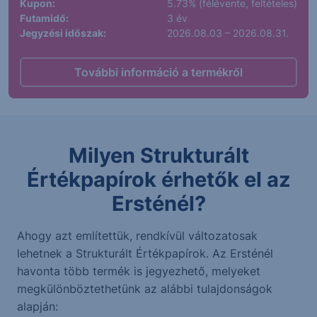
Kupon:
5.73% (félévente, feltételes)
Futamidő:
3 év
Jegyzési időszak:
2026.08.03 – 2026.08.31.
További információ a termékről
Milyen Strukturált
Értékpapírok érhetők el az
Ersténél?
Ahogy azt említettük, rendkívül változatosak
lehetnek a Strukturált Értékpapírok. Az Ersténél
havonta több termék is jegyezhető, melyeket
megkülönböztethetünk az alábbi tulajdonságok
alapján: