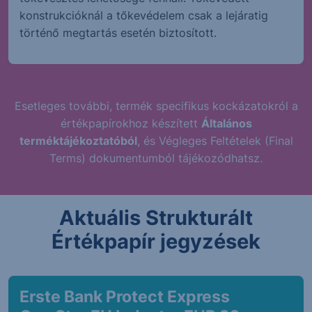
konstrukcióknál a tőkevédelem csak a lejáratig
történő megtartás esetén biztosított.
Esetleges további, termék specifikus kockázatokról a
értékpapírokhoz készített
Általános
terméktájékoztatóból
, és Végleges Feltételek (Final
Terms) dokumentumból tájékozódhatsz.
Aktuális Strukturált
Értékpapír jegyzések
Erste Bank Protect Express