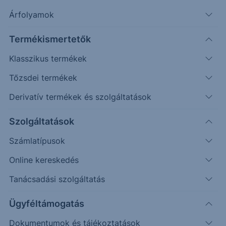
Árfolyamok
Termékismertetők
Klasszikus termékek
Tőzsdei termékek
Derivatív termékek és szolgáltatások
Védelmi mechanizmussal
rendelkező egyedi befektetési
Szolgáltatások
lehetőséget keresel?
Számlatípusok
Online kereskedés
Az Erste Strukturált Értékpapír kínálatával különböző
piaci helyzetekre találhatsz megfelelő befektetési
Tanácsadási szolgáltatás
lehetőséget.
Ügyféltámogatás
A havonta érkező termékek között találsz olyat, ahol a
Dokumentumok és tájékoztatások
kiválasztott mögöttes piac vagy termékek negatív