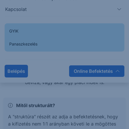
teljesítménye esetén is pozitív hozamban
Kapcsolat
részesülhetsz, vagy éppen tőkevédelem mellett érhetsz
el magasabb hozamokat.
GYIK
Mi az a Strukturált értékpapír?
Panaszkezelés
A strukturált értékpapírok olyan befektetési termékek,
melyek hozama és kockázata egy mögöttes
termékhez, vagy termékek kosarához kötött. Ez a
Belépés
Online Befektetés
mögöttes termék lehet részvény, kötvény, árucikk,
deviza, vagy akár egy piaci index is.
Mitől strukturált?
A "struktúra" részét az adja a befektetésnek, hogy
a kifizetés nem 1:1 arányban követi le a mögöttes