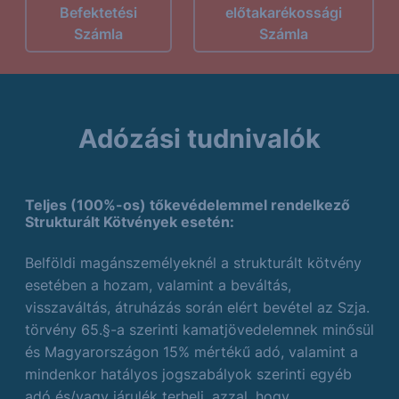
Befektetési
előtakarékossági
Számla
Számla
Adózási tudnivalók
Teljes (100%-os) tőkevédelemmel rendelkező
Strukturált Kötvények esetén:
Belföldi magánszemélyeknél a strukturált kötvény
esetében a hozam, valamint a beváltás,
visszaváltás, átruházás során elért bevétel az Szja.
törvény 65.§-a szerinti kamatjövedelemnek minősül
és Magyarországon 15% mértékű adó, valamint a
mindenkor hatályos jogszabályok szerinti egyéb
adó és/vagy járulék terheli, azzal, hogy