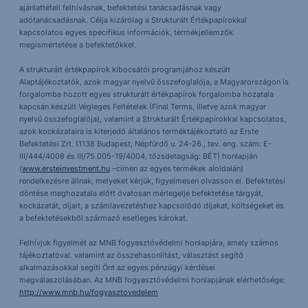
ajánlattételi felhívásnak, befektetési tanácsadásnak vagy
adótanácsadásnak. Célja kizárólag a Strukturált Értékpapírokkal
kapcsolatos egyes specifikus információk, termékjellemzők
megismertetése a befektetőkkel.
A strukturált értékpapírok kibocsátói programjához készült
Alaptájékoztatók, azok magyar nyelvű összefoglalója, a Magyarországon is
forgalomba hozott egyes strukturált értékpapírok forgalomba hozatala
kapcsán készült Végleges Feltételek (Final Terms, illetve azok magyar
nyelvű összefoglalója), valamint a Strukturált Értékpapírokkal kapcsolatos,
azok kockázataira is kiterjedő általános terméktájékoztató az Erste
Befektetési Zrt. (1138 Budapest, Népfürdő u. 24-26., tev. eng. szám: E-
III/444/4008 és III/75.005-19/4004, tőzsdetagság: BÉT) honlapján
(
www.ersteinvestment.hu
–címen az egyes termékek aloldalán)
rendelkezésre állnak, melyeket kérjük, figyelmesen olvasson el. Befektetési
döntése meghozatala előtt óvatosan mérlegelje befektetése tárgyát,
kockázatát, díjait, a számlavezetéshez kapcsolódó díjakat, költségeket és
a befektetésekből származó esetleges károkat.
Felhívjuk figyelmét az MNB fogyasztóvédelmi honlapjára, amely számos
tájékoztatóval. valamint az összehasonlítást, választást segítő
alkalmazásokkal segíti Önt az egyes pénzügyi kérdései
megválaszolásában. Az MNB fogyasztóvédelmi honlapjának elérhetősége:
http://www.mnb.hu/fogyasztovedelem