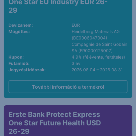
One Star EU Industry EUR 26-
29
Devizanem:
EUR
Mögöttes:
Heidelberg Materials AG
(DE0006047004)
Compagnie de Saint Gobain
SA (FR0000125007)
Kupon:
4.9% (félévente, feltételes)
Futamidő:
3 év
Jegyzési időszak:
2026.08.04 – 2026.08.31.
További információ a termékről
Erste Bank Protect Express
One Star Future Health USD
26-29