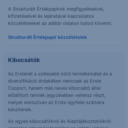
A Strukturált Értékpapírok megfigyeléseivel,
kifizetéseivel és lejáratával kapcsolatos
közzétételeket az alábbi oldalon tudod követni:
Strukturált Értékpapír közzétételek
Kibocsátók
Az Ersténél a szélesebb körű termékkínálat és a
diverzifikáció érdekében nemcsak az Erste
Csoport, hanem más neves kibocsátó által
előállított termék jegyzésében vehetsz részt,
melyet exkluzívan az Erste ügyfelei számára
készítenek.
Az egyes kibocsátókról és Alaptájékoztatóikról