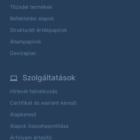
Tőzsdei termékek
Befektetési alapok
Strukturált értékpapírok
Állampapírok
Devizapiac
Szolgáltatások
Hírlevél feliratkozás
Certifikát és warrant kereső
Alapkereső
Alapok összehasonlítása
Árfolyam értesítő