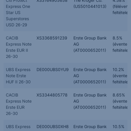
Citi Protect
XS3164905658
The Kroger Co.
4.58%
Express One
(US5010441013)
(félévent
Star US
feltételes
Superstores
USD 26-29
CACIB
XS3368591239
Erste Group Bank
8.5%
Express Note
AG
(évente,
Erste EUR II
(AT0000652011)
feltételes
26-30
UBS Express
DE000UBS0YU9
Erste Group Bank
10.2%
Note Erste
AG
(évente,
HUF II 26-30
(AT0000652011)
feltételes
CACIB
XS3344805778
Erste Group Bank
8.65%
Express Note
AG
(évente,
Erste EUR
(AT0000652011)
feltételes
26-30
UBS Express
DE000UBS0XH8
Erste Group Bank
10.5%