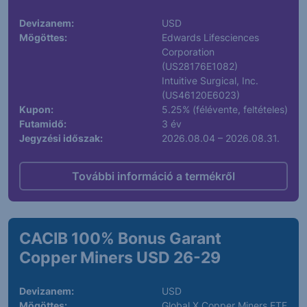
Devizanem:
USD
Mögöttes:
Edwards Lifesciences
Corporation
(US28176E1082)
Intuitive Surgical, Inc.
(US46120E6023)
Kupon:
5.25% (félévente, feltételes)
Futamidő:
3 év
Jegyzési időszak:
2026.08.04 – 2026.08.31.
További információ a termékről
CACIB 100% Bonus Garant
Copper Miners USD 26-29
Devizanem:
USD
Mögöttes:
Global X Copper Miners ETF