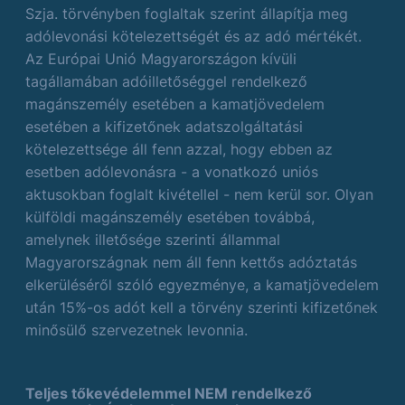
Szja. törvényben foglaltak szerint állapítja meg
adólevonási kötelezettségét és az adó mértékét.
Az Európai Unió Magyarországon kívüli
tagállamában adóilletőséggel rendelkező
magánszemély esetében a kamatjövedelem
esetében a kifizetőnek adatszolgáltatási
kötelezettsége áll fenn azzal, hogy ebben az
esetben adólevonásra - a vonatkozó uniós
aktusokban foglalt kivétellel - nem kerül sor. Olyan
külföldi magánszemély esetében továbbá,
amelynek illetősége szerinti állammal
Magyarországnak nem áll fenn kettős adóztatás
elkerüléséről szóló egyezménye, a kamatjövedelem
után 15%-os adót kell a törvény szerinti kifizetőnek
minősülő szervezetnek levonnia.
Teljes tőkevédelemmel NEM rendelkező