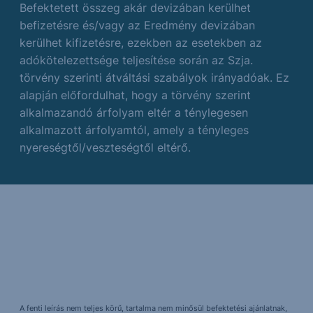
Befektetett összeg akár devizában kerülhet
befizetésre és/vagy az Eredmény devizában
kerülhet kifizetésre, ezekben az esetekben az
adókötelezettsége teljesítése során az Szja.
törvény szerinti átváltási szabályok irányadóak. Ez
alapján előfordulhat, hogy a törvény szerint
alkalmazandó árfolyam eltér a ténylegesen
alkalmazott árfolyamtól, amely a tényleges
nyereségtől/veszteségtől eltérő.
A fenti leírás nem teljes körű, tartalma nem minősül befektetési ajánlatnak,