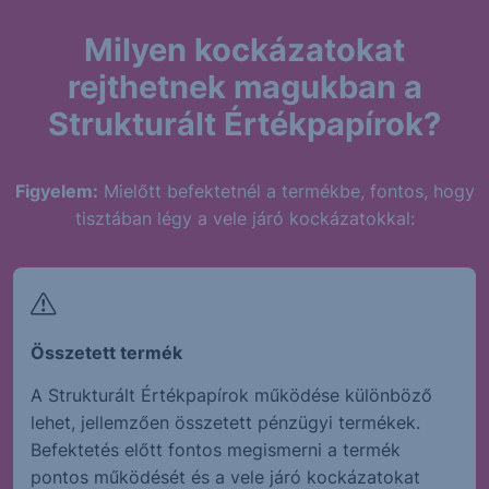
Milyen kockázatokat
rejthetnek magukban a
Strukturált Értékpapírok?
Figyelem:
Mielőtt befektetnél a termékbe, fontos, hogy
tisztában légy a vele járó kockázatokkal:
Összetett termék
A Strukturált Értékpapírok működése különböző
lehet, jellemzően összetett pénzügyi termékek.
Befektetés előtt fontos megismerni a termék
pontos működését és a vele járó kockázatokat