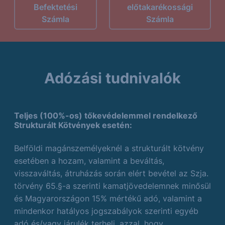
Befektetési
előtakarékossági
Számla
Számla
Adózási tudnivalók
Teljes (100%-os) tőkevédelemmel rendelkező
Strukturált Kötvények esetén:
Belföldi magánszemélyeknél a strukturált kötvény
esetében a hozam, valamint a beváltás,
visszaváltás, átruházás során elért bevétel az Szja.
törvény 65.§-a szerinti kamatjövedelemnek minősül
és Magyarországon 15% mértékű adó, valamint a
mindenkor hatályos jogszabályok szerinti egyéb
adó és/vagy járulék terheli, azzal, hogy