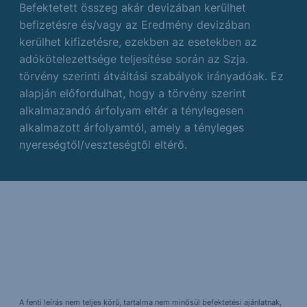
Befektetett összeg akár devizában kerülhet
befizetésre és/vagy az Eredmény devizában
kerülhet kifizetésre, ezekben az esetekben az
adókötelezettsége teljesítése során az Szja.
törvény szerinti átváltási szabályok irányadóak. Ez
alapján előfordulhat, hogy a törvény szerint
alkalmazandó árfolyam eltér a ténylegesen
alkalmazott árfolyamtól, amely a tényleges
nyereségtől/veszteségtől eltérő.
A fenti leírás nem teljes körű, tartalma nem minősül befektetési ajánlatnak,