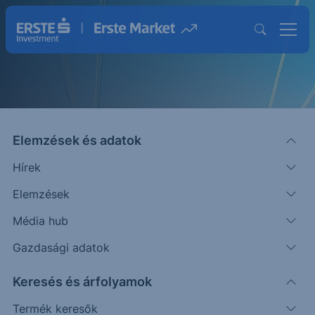
Elemzések és adatok
Hírek
Elemzések
Strukturált Értékpapírok
Média hub
Magasabb hozam lehetősége egyedi
Gazdasági adatok
befektetésekkel
Keresés és árfolyamok
Termék keresők