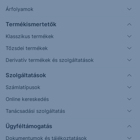
Árfolyamok
Termékismertetők
Klasszikus termékek
Tőzsdei termékek
Derivatív termékek és szolgáltatások
Védelmi mechanizmussal
rendelkező egyedi befektetési
Szolgáltatások
lehetőséget keresel?
Számlatípusok
Online kereskedés
Az Erste Strukturált Értékpapír kínálatával különböző
piaci helyzetekre találhatsz megfelelő befektetési
Tanácsadási szolgáltatás
lehetőséget.
Ügyféltámogatás
A havonta érkező termékek között találsz olyat, ahol a
Dokumentumok és tájékoztatások
kiválasztott mögöttes piac vagy termékek negatív