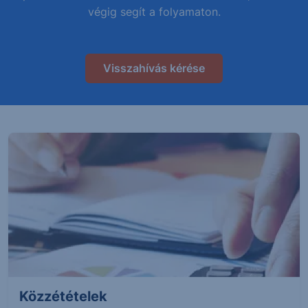
végig segít a folyamaton.
Visszahívás kérése
Közzétételek