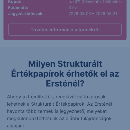
Kupon:
5.73% (félévente, feltételes)
Futamidő:
3 év
Jegyzési időszak:
2026.08.03 – 2026.08.31.
További információ a termékről
Milyen Strukturált
Értékpapírok érhetők el az
Ersténél?
Ahogy azt említettük, rendkívül változatosak
lehetnek a Strukturált Értékpapírok. Az Ersténél
havonta több termék is jegyezhető, melyeket
megkülönböztethetünk az alábbi tulajdonságok
alapján: