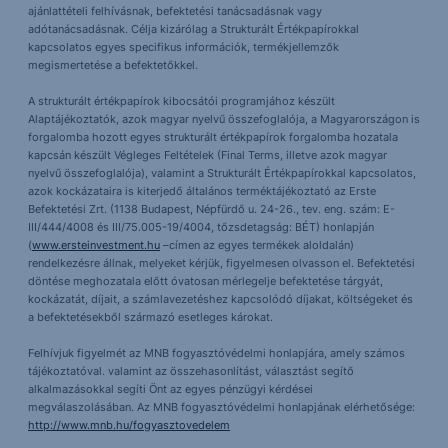
ajánlattételi felhívásnak, befektetési tanácsadásnak vagy
adótanácsadásnak. Célja kizárólag a Strukturált Értékpapírokkal
kapcsolatos egyes specifikus információk, termékjellemzők
megismertetése a befektetőkkel.
A strukturált értékpapírok kibocsátói programjához készült
Alaptájékoztatók, azok magyar nyelvű összefoglalója, a Magyarországon is
forgalomba hozott egyes strukturált értékpapírok forgalomba hozatala
kapcsán készült Végleges Feltételek (Final Terms, illetve azok magyar
nyelvű összefoglalója), valamint a Strukturált Értékpapírokkal kapcsolatos,
azok kockázataira is kiterjedő általános terméktájékoztató az Erste
Befektetési Zrt. (1138 Budapest, Népfürdő u. 24-26., tev. eng. szám: E-
III/444/4008 és III/75.005-19/4004, tőzsdetagság: BÉT) honlapján
(
www.ersteinvestment.hu
–címen az egyes termékek aloldalán)
rendelkezésre állnak, melyeket kérjük, figyelmesen olvasson el. Befektetési
döntése meghozatala előtt óvatosan mérlegelje befektetése tárgyát,
kockázatát, díjait, a számlavezetéshez kapcsolódó díjakat, költségeket és
a befektetésekből származó esetleges károkat.
Felhívjuk figyelmét az MNB fogyasztóvédelmi honlapjára, amely számos
tájékoztatóval. valamint az összehasonlítást, választást segítő
alkalmazásokkal segíti Önt az egyes pénzügyi kérdései
megválaszolásában. Az MNB fogyasztóvédelmi honlapjának elérhetősége:
http://www.mnb.hu/fogyasztovedelem