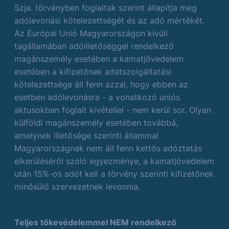
Szja. törvényben foglaltak szerint állapítja meg
adólevonási kötelezettségét és az adó mértékét.
Az Európai Unió Magyarországon kívüli
tagállamában adóilletőséggel rendelkező
magánszemély esetében a kamatjövedelem
esetében a kifizetőnek adatszolgáltatási
kötelezettsége áll fenn azzal, hogy ebben az
esetben adólevonásra - a vonatkozó uniós
aktusokban foglalt kivétellel - nem kerül sor. Olyan
külföldi magánszemély esetében továbbá,
amelynek illetősége szerinti állammal
Magyarországnak nem áll fenn kettős adóztatás
elkerüléséről szóló egyezménye, a kamatjövedelem
után 15%-os adót kell a törvény szerinti kifizetőnek
minősülő szervezetnek levonnia.
Teljes tőkevédelemmel NEM rendelkező