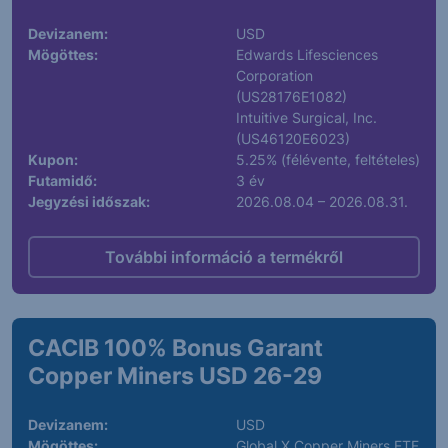
Devizanem:
USD
Mögöttes:
Edwards Lifesciences
Corporation
(US28176E1082)
Intuitive Surgical, Inc.
(US46120E6023)
Kupon:
5.25% (félévente, feltételes)
Futamidő:
3 év
Jegyzési időszak:
2026.08.04 – 2026.08.31.
További információ a termékről
CACIB 100% Bonus Garant
Copper Miners USD 26-29
Devizanem:
USD
Mögöttes:
Global X Copper Miners ETF