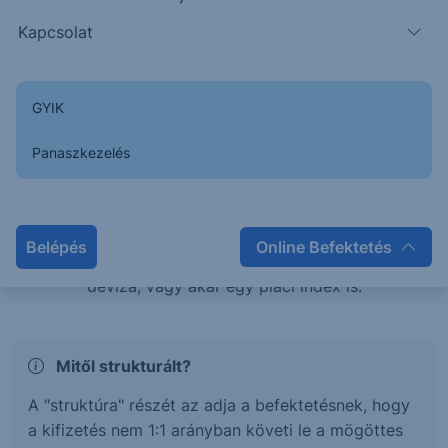
teljesítménye esetén is pozitív hozamban
Kapcsolat
részesülhetsz, vagy éppen tőkevédelem mellett érhetsz
el magasabb hozamokat.
GYIK
Mi az a Strukturált értékpapír?
Panaszkezelés
A strukturált értékpapírok olyan befektetési termékek,
melyek hozama és kockázata egy mögöttes
termékhez, vagy termékek kosarához kötött. Ez a
Belépés
Online Befektetés
mögöttes termék lehet részvény, kötvény, árucikk,
deviza, vagy akár egy piaci index is.
Mitől strukturált?
A "struktúra" részét az adja a befektetésnek, hogy
a kifizetés nem 1:1 arányban követi le a mögöttes