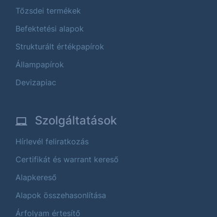
Tőzsdei termékek
Befektetési alapok
Strukturált értékpapírok
Állampapírok
Devizapiac
Szolgáltatások
Hírlevél feliratkozás
Certifikát és warrant kereső
Alapkereső
Alapok összehasonlítása
Árfolyam értesítő