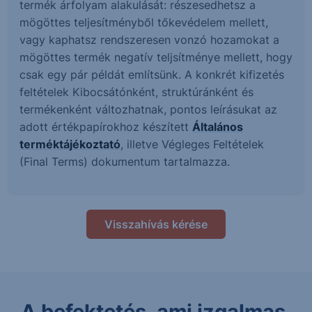
termék árfolyam alakulását: részesedhetsz a
mögöttes teljesítményből tőkevédelem mellett,
vagy kaphatsz rendszeresen vonzó hozamokat a
mögöttes termék negatív teljsítménye mellett, hogy
csak egy pár példát említsünk. A konkrét kifizetés
feltételek Kibocsátónként, struktúránként és
termékenként változhatnak, pontos leírásukat az
adott értékpapírokhoz készített
Általános
terméktájékoztató
, illetve Végleges Feltételek
(Final Terms) dokumentum tartalmazza.
Visszahívás kérése
A befektetés, ami izgalmas.