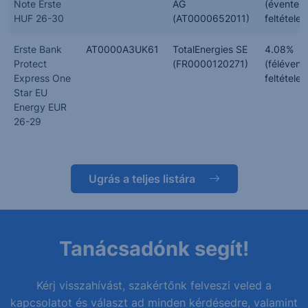
Note Erste
AG
(évente,
HUF 26-30
(AT0000652011)
feltételes
Erste Bank
AT0000A3UK61
TotalEnergies SE
4.08%
Protect
(FR0000120271)
(félévent
Express One
feltételes
Star EU
Energy EUR
26-29
Ugrás a teljes listára
Tanácsadónk segít!
Kérj visszahívást, szakértőnk felveszi veled a
kapcsolatot és választ ad minden kérdésedre, valamint