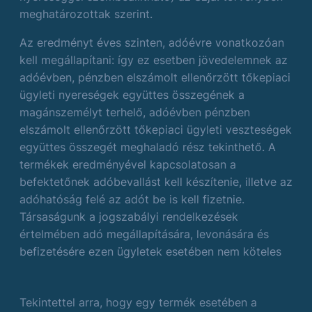
meghatározottak szerint.
Az eredményt éves szinten, adóévre vonatkozóan
kell megállapítani: így ez esetben jövedelemnek az
adóévben, pénzben elszámolt ellenőrzött tőkepiaci
ügyleti nyereségek együttes összegének a
magánszemélyt terhelő, adóévben pénzben
elszámolt ellenőrzött tőkepiaci ügyleti veszteségek
együttes összegét meghaladó rész tekinthető. A
termékek eredményével kapcsolatosan a
befektetőnek adóbevallást kell készítenie, illetve az
adóhatóság felé az adót be is kell fizetnie.
Társaságunk a jogszabályi rendelkezések
értelmében adó megállapítására, levonására és
befizetésére ezen ügyletek esetében nem köteles
Tekintettel arra, hogy egy termék esetében a