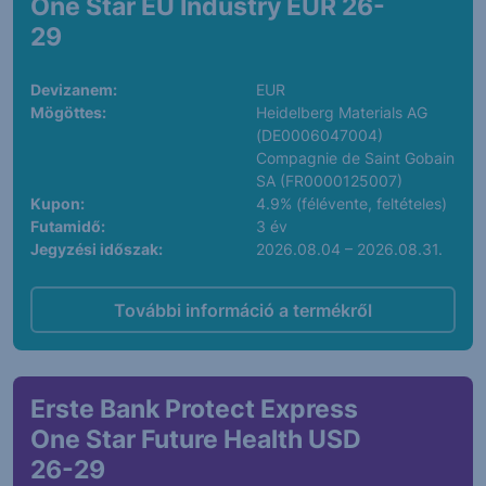
One Star EU Industry EUR 26-
29
Devizanem:
EUR
Mögöttes:
Heidelberg Materials AG
(DE0006047004)
Compagnie de Saint Gobain
SA (FR0000125007)
Kupon:
4.9% (félévente, feltételes)
Futamidő:
3 év
Jegyzési időszak:
2026.08.04 – 2026.08.31.
További információ a termékről
Erste Bank Protect Express
One Star Future Health USD
26-29