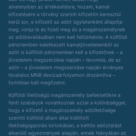
amennyiben az értékesítésre, hozam, kamat
kifizetésére a törvény szerinti kifizetőn keresztül
kerül sor, e kifizető az adót ügyletenként állapítja
meg, vonja le és fizeti meg és a magánszemélynek
az adóbevallásában nem kell feltüntetnie. A külföldi
pénznemben keletkezett kamatjövedelemből az
adót is külföldi pénznemben kell a kifizetőnek – a
jövedelem megszerzése napján – levonnia, de az
adót – a jövedelem megszerzése napján érvényes
hivatalos MNB devizaárfolyamon átszámítva –
forintban kell megfizetni.
Külföldi illetőségű magánszemély befektetőkre a
fenti szabályok vonatkoznak azzal a különbséggel,
hogy a kifizető a magánszemély adóilletősége
szerinti külföldi állam által kiállított
illetőségigazolás birtokában, a kettős adóztatást
elkerülő egyezmények alapján, ennek hiányában az