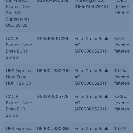
Citi Protect
XS3164905658
The Kroger Co.
4.58%
Express One
(US5010441013)
(félévent
Star US
feltételes
Superstores
USD 26-29
CACIB
XS3368591239
Erste Group Bank
8.5%
Express Note
AG
(évente,
Erste EUR II
(AT0000652011)
feltételes
26-30
UBS Express
DE000UBS0YU9
Erste Group Bank
10.2%
Note Erste
AG
(évente,
HUF II 26-30
(AT0000652011)
feltételes
CACIB
XS3344805778
Erste Group Bank
8.65%
Express Note
AG
(évente,
Erste EUR
(AT0000652011)
feltételes
26-30
UBS Express
DE000UBS0XH8
Erste Group Bank
10.5%