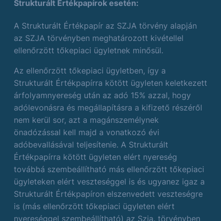
Strukturált Értékpapírok esetén:
A Strukturált Értékpapír az SZJA törvény alapján
az SZJA törvényben meghatározott kivétellel
ellenőrzött tőkepiaci ügyletnek minősül.
Az ellenőrzött tőkepiaci ügyletben, így a
Strukturált Értékpapírra kötött ügyleten keletkezett
árfolyamnyereség után az adó 15% azzal, hogy
adólevonásra és megállapításra a kifizető részéről
nem kerül sor, azt a magánszemélynek
önadózással kell majd a vonatkozó évi
adóbevallásával teljesítenie. A Strukturált
Értékpapírra kötött ügyleten elért nyereség
továbbá szembeállítható más ellenőrzött tőkepiaci
ügyleteken elért veszteséggel is és ugyanez igaz a
Strukturált Értékpapíron elszenvedett veszteségre
is (más ellenőrzött tőkepiaci ügyleten elért
nyereséggel szembeállítható) az Szja. törvényben