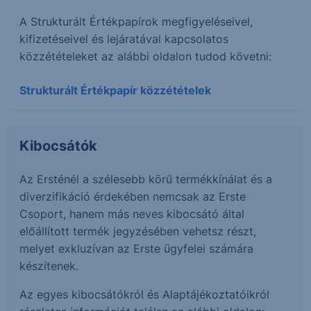
A Strukturált Értékpapírok megfigyeléseivel,
kifizetéseivel és lejáratával kapcsolatos
közzétételeket az alábbi oldalon tudod követni:
Strukturált Értékpapír közzétételek
Kibocsátók
Az Ersténél a szélesebb körű termékkínálat és a
diverzifikáció érdekében nemcsak az Erste
Csoport, hanem más neves kibocsátó által
előállított termék jegyzésében vehetsz részt,
melyet exkluzívan az Erste ügyfelei számára
készítenek.
Az egyes kibocsátókról és Alaptájékoztatóikról