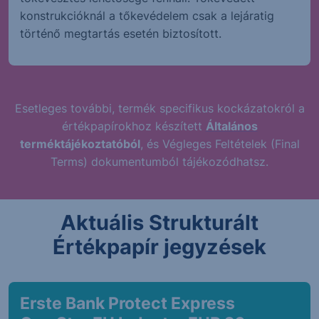
konstrukcióknál a tőkevédelem csak a lejáratig
történő megtartás esetén biztosított.
Esetleges további, termék specifikus kockázatokról a
értékpapírokhoz készített
Általános
terméktájékoztatóból
, és Végleges Feltételek (Final
Terms) dokumentumból tájékozódhatsz.
Aktuális Strukturált
Értékpapír jegyzések
Erste Bank Protect Express