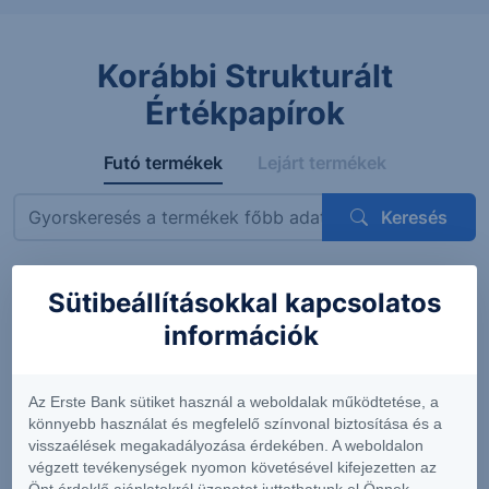
Korábbi Strukturált
Értékpapírok
Futó termékek
Lejárt termékek
Keresés
Sütibeállításokkal kapcsolatos
Megnevezés
ISIN
Mögöttes termék
Kupon
információk
ErsteBank
AT0000A3VVT6
Siemens AG
4.56%
Protect
(DE0007236101)
(félévent
Express
feltételes
Az Erste Bank sütiket használ a weboldalak működtetése, a
OneStar
könnyebb használat és megfelelő színvonal biztosítása és a
Smart
visszaélések megakadályozása érdekében. A weboldalon
Infrastructure
végzett tevékenységek nyomon követésével kifejezetten az
EUR 26-29
Önt érdeklő ajánlatokról üzenetet juttathatunk el Önnek.