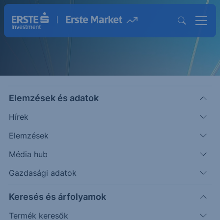
Elemzések és adatok
Hírek
Elemzések
Strukturált Értékpapírok
Média hub
Magasabb hozam lehetősége egyedi
Gazdasági adatok
befektetésekkel
Keresés és árfolyamok
Termék keresők