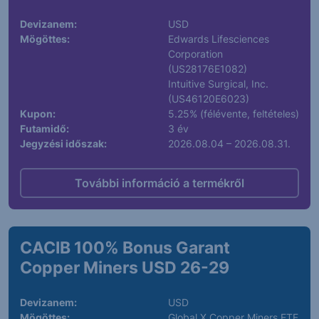
Devizanem:
USD
Mögöttes:
Edwards Lifesciences
Corporation
(US28176E1082)
Intuitive Surgical, Inc.
(US46120E6023)
Kupon:
5.25% (félévente, feltételes)
Futamidő:
3 év
Jegyzési időszak:
2026.08.04 – 2026.08.31.
További információ a termékről
CACIB 100% Bonus Garant
Copper Miners USD 26-29
Devizanem:
USD
Mögöttes:
Global X Copper Miners ETF