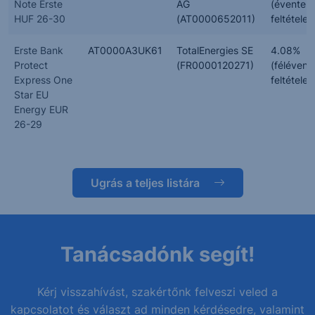
Note Erste
AG
(évente,
HUF 26-30
(AT0000652011)
feltételes
Erste Bank
AT0000A3UK61
TotalEnergies SE
4.08%
Protect
(FR0000120271)
(félévent
Express One
feltételes
Star EU
Energy EUR
26-29
Ugrás a teljes listára
Tanácsadónk segít!
Kérj visszahívást, szakértőnk felveszi veled a
kapcsolatot és választ ad minden kérdésedre, valamint