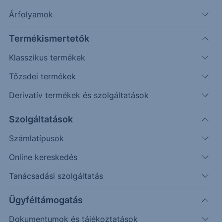
Árfolyamok
Termékismertetők
Klasszikus termékek
Tőzsdei termékek
Derivatív termékek és szolgáltatások
Védelmi mechanizmussal
rendelkező egyedi befektetési
Szolgáltatások
lehetőséget keresel?
Számlatípusok
Online kereskedés
Az Erste Strukturált Értékpapír kínálatával különböző
piaci helyzetekre találhatsz megfelelő befektetési
Tanácsadási szolgáltatás
lehetőséget.
Ügyféltámogatás
A havonta érkező termékek között találsz olyat, ahol a
Dokumentumok és tájékoztatások
kiválasztott mögöttes piac vagy termékek negatív