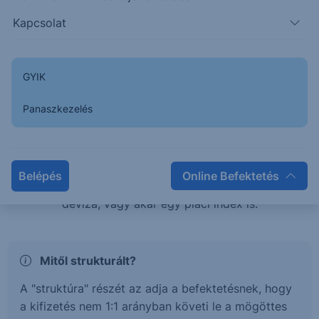
teljesítménye esetén is pozitív hozamban
Kapcsolat
részesülhetsz, vagy éppen tőkevédelem mellett érhetsz
el magasabb hozamokat.
GYIK
Mi az a Strukturált értékpapír?
Panaszkezelés
A strukturált értékpapírok olyan befektetési termékek,
melyek hozama és kockázata egy mögöttes
termékhez, vagy termékek kosarához kötött. Ez a
Belépés
Online Befektetés
mögöttes termék lehet részvény, kötvény, árucikk,
deviza, vagy akár egy piaci index is.
Mitől strukturált?
A "struktúra" részét az adja a befektetésnek, hogy
a kifizetés nem 1:1 arányban követi le a mögöttes