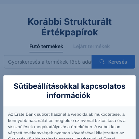
Korábbi Strukturált
Értékpapírok
Futó termékek
Lejárt termékek
Keresés
Sütibeállításokkal kapcsolatos
Megnevezés
ISIN
Mögöttes termék
Kupon
információk
ErsteBank
AT0000A3VVT6
Siemens AG
4.56%
Protect
(DE0007236101)
(félévent
Express
feltételes
Az Erste Bank sütiket használ a weboldalak működtetése, a
OneStar
könnyebb használat és megfelelő színvonal biztosítása és a
Smart
visszaélések megakadályozása érdekében. A weboldalon
Infrastructure
végzett tevékenységek nyomon követésével kifejezetten az
EUR 26-29
Önt érdeklő ajánlatokról üzenetet juttathatunk el Önnek.