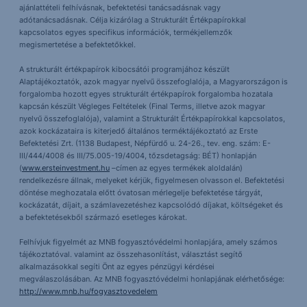
ajánlattételi felhívásnak, befektetési tanácsadásnak vagy
adótanácsadásnak. Célja kizárólag a Strukturált Értékpapírokkal
kapcsolatos egyes specifikus információk, termékjellemzők
megismertetése a befektetőkkel.
A strukturált értékpapírok kibocsátói programjához készült
Alaptájékoztatók, azok magyar nyelvű összefoglalója, a Magyarországon is
forgalomba hozott egyes strukturált értékpapírok forgalomba hozatala
kapcsán készült Végleges Feltételek (Final Terms, illetve azok magyar
nyelvű összefoglalója), valamint a Strukturált Értékpapírokkal kapcsolatos,
azok kockázataira is kiterjedő általános terméktájékoztató az Erste
Befektetési Zrt. (1138 Budapest, Népfürdő u. 24-26., tev. eng. szám: E-
III/444/4008 és III/75.005-19/4004, tőzsdetagság: BÉT) honlapján
(
www.ersteinvestment.hu
–címen az egyes termékek aloldalán)
rendelkezésre állnak, melyeket kérjük, figyelmesen olvasson el. Befektetési
döntése meghozatala előtt óvatosan mérlegelje befektetése tárgyát,
kockázatát, díjait, a számlavezetéshez kapcsolódó díjakat, költségeket és
a befektetésekből származó esetleges károkat.
Felhívjuk figyelmét az MNB fogyasztóvédelmi honlapjára, amely számos
tájékoztatóval. valamint az összehasonlítást, választást segítő
alkalmazásokkal segíti Önt az egyes pénzügyi kérdései
megválaszolásában. Az MNB fogyasztóvédelmi honlapjának elérhetősége:
http://www.mnb.hu/fogyasztovedelem