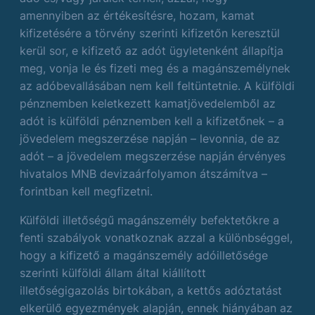
amennyiben az értékesítésre, hozam, kamat
kifizetésére a törvény szerinti kifizetőn keresztül
kerül sor, e kifizető az adót ügyletenként állapítja
meg, vonja le és fizeti meg és a magánszemélynek
az adóbevallásában nem kell feltüntetnie. A külföldi
pénznemben keletkezett kamatjövedelemből az
adót is külföldi pénznemben kell a kifizetőnek – a
jövedelem megszerzése napján – levonnia, de az
adót – a jövedelem megszerzése napján érvényes
hivatalos MNB devizaárfolyamon átszámítva –
forintban kell megfizetni.
Külföldi illetőségű magánszemély befektetőkre a
fenti szabályok vonatkoznak azzal a különbséggel,
hogy a kifizető a magánszemély adóilletősége
szerinti külföldi állam által kiállított
illetőségigazolás birtokában, a kettős adóztatást
elkerülő egyezmények alapján, ennek hiányában az