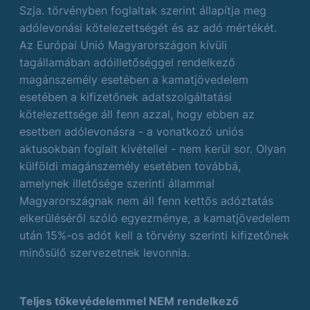
Szja. törvényben foglaltak szerint állapítja meg
adólevonási kötelezettségét és az adó mértékét.
Az Európai Unió Magyarországon kívüli
tagállamában adóilletőséggel rendelkező
magánszemély esetében a kamatjövedelem
esetében a kifizetőnek adatszolgáltatási
kötelezettsége áll fenn azzal, hogy ebben az
esetben adólevonásra - a vonatkozó uniós
aktusokban foglalt kivétellel - nem kerül sor. Olyan
külföldi magánszemély esetében továbbá,
amelynek illetősége szerinti állammal
Magyarországnak nem áll fenn kettős adóztatás
elkerüléséről szóló egyezménye, a kamatjövedelem
után 15%-os adót kell a törvény szerinti kifizetőnek
minősülő szervezetnek levonnia.
Teljes tőkevédelemmel NEM rendelkező