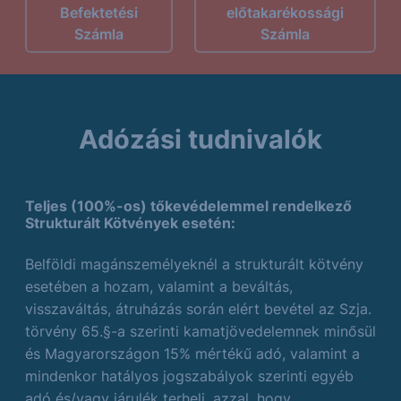
Befektetési
előtakarékossági
Számla
Számla
Adózási tudnivalók
Teljes (100%-os) tőkevédelemmel rendelkező
Strukturált Kötvények esetén:
Belföldi magánszemélyeknél a strukturált kötvény
esetében a hozam, valamint a beváltás,
visszaváltás, átruházás során elért bevétel az Szja.
törvény 65.§-a szerinti kamatjövedelemnek minősül
és Magyarországon 15% mértékű adó, valamint a
mindenkor hatályos jogszabályok szerinti egyéb
adó és/vagy járulék terheli, azzal, hogy