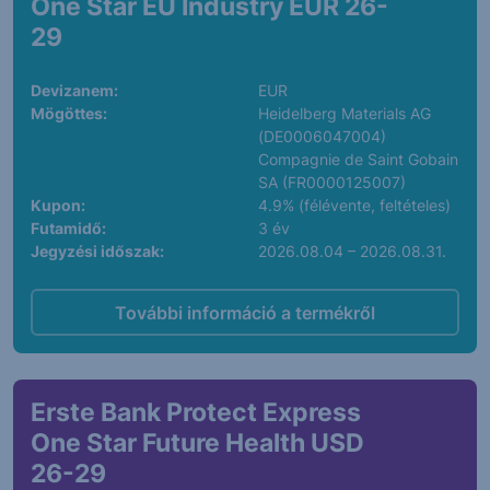
One Star EU Industry EUR 26-
29
Devizanem:
EUR
Mögöttes:
Heidelberg Materials AG
(DE0006047004)
Compagnie de Saint Gobain
SA (FR0000125007)
Kupon:
4.9% (félévente, feltételes)
Futamidő:
3 év
Jegyzési időszak:
2026.08.04 – 2026.08.31.
További információ a termékről
Erste Bank Protect Express
One Star Future Health USD
26-29