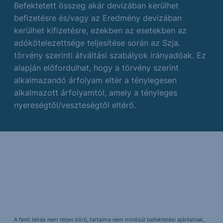
Befektetett összeg akár devizában kerülhet
befizetésre és/vagy az Eredmény devizában
kerülhet kifizetésre, ezekben az esetekben az
adókötelezettsége teljesítése során az Szja.
törvény szerinti átváltási szabályok irányadóak. Ez
alapján előfordulhat, hogy a törvény szerint
alkalmazandó árfolyam eltér a ténylegesen
alkalmazott árfolyamtól, amely a tényleges
nyereségtől/veszteségtől eltérő.
A fenti leírás nem teljes körű, tartalma nem minősül befektetési ajánlatnak,