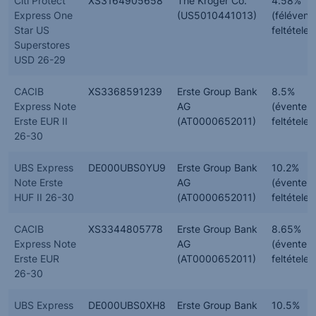
Citi Protect
XS3164905658
The Kroger Co.
4.58%
Express One
(US5010441013)
(félévent
Star US
feltételes
Superstores
USD 26-29
CACIB
XS3368591239
Erste Group Bank
8.5%
Express Note
AG
(évente,
Erste EUR II
(AT0000652011)
feltételes
26-30
UBS Express
DE000UBS0YU9
Erste Group Bank
10.2%
Note Erste
AG
(évente,
HUF II 26-30
(AT0000652011)
feltételes
CACIB
XS3344805778
Erste Group Bank
8.65%
Express Note
AG
(évente,
Erste EUR
(AT0000652011)
feltételes
26-30
UBS Express
DE000UBS0XH8
Erste Group Bank
10.5%