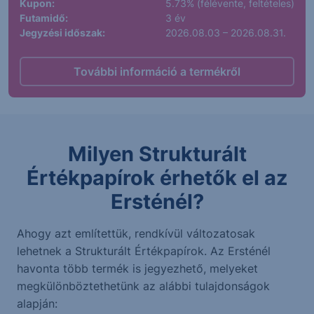
Kupon:
5.73% (félévente, feltételes)
Futamidő:
3 év
Jegyzési időszak:
2026.08.03 – 2026.08.31.
További információ a termékről
Milyen Strukturált
Értékpapírok érhetők el az
Ersténél?
Ahogy azt említettük, rendkívül változatosak
lehetnek a Strukturált Értékpapírok. Az Ersténél
havonta több termék is jegyezhető, melyeket
megkülönböztethetünk az alábbi tulajdonságok
alapján: