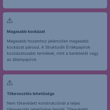
Magasabb kockázat
Magasabb hozamhoz jellemzően magasabb
kockázat párosul. A Strukturált Értékpapírok
kockázatosabb termékek, mint a bankbetét vagy
az állampapírok
Tőkevesztés lehetősége
Nem tőkevédett konstrukciónál a teljes
tőkevesztés lehetősége fennáll. Tőkevédett