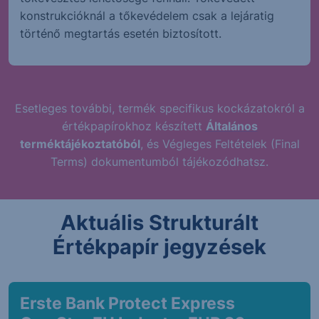
konstrukcióknál a tőkevédelem csak a lejáratig
történő megtartás esetén biztosított.
Esetleges további, termék specifikus kockázatokról a
értékpapírokhoz készített
Általános
terméktájékoztatóból
, és Végleges Feltételek (Final
Terms) dokumentumból tájékozódhatsz.
Aktuális Strukturált
Értékpapír jegyzések
Erste Bank Protect Express