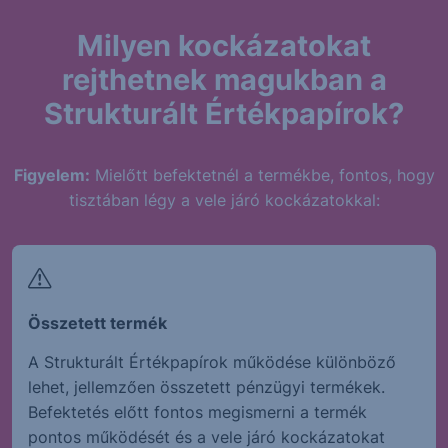
Milyen kockázatokat
rejthetnek magukban a
Strukturált Értékpapírok?
Figyelem:
Mielőtt befektetnél a termékbe, fontos, hogy
tisztában légy a vele járó kockázatokkal:
Összetett termék
A Strukturált Értékpapírok működése különböző
lehet, jellemzően összetett pénzügyi termékek.
Befektetés előtt fontos megismerni a termék
pontos működését és a vele járó kockázatokat