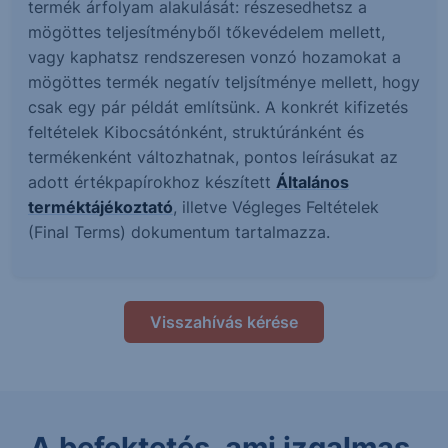
termék árfolyam alakulását: részesedhetsz a
mögöttes teljesítményből tőkevédelem mellett,
vagy kaphatsz rendszeresen vonzó hozamokat a
mögöttes termék negatív teljsítménye mellett, hogy
csak egy pár példát említsünk. A konkrét kifizetés
feltételek Kibocsátónként, struktúránként és
termékenként változhatnak, pontos leírásukat az
adott értékpapírokhoz készített
Általános
terméktájékoztató
, illetve Végleges Feltételek
(Final Terms) dokumentum tartalmazza.
Visszahívás kérése
A befektetés, ami izgalmas.