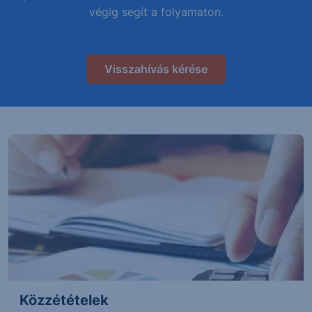
végig segít a folyamaton.
Visszahívás kérése
Közzétételek