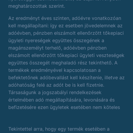
meghatározottak szerint.
Az eredményt éves szinten, adóévre vonatkozóan
kell megállapítani: így ez esetben jövedelemnek az
adóévben, pénzben elszámolt ellenőrzött tőkepiaci
ügyleti nyereségek együttes összegének a
magánszemélyt terhelő, adóévben pénzben
elszámolt ellenőrzött tőkepiaci ügyleti veszteségek
együttes összegét meghaladó rész tekinthető. A
termékek eredményével kapcsolatosan a
befektetőnek adóbevallást kell készítenie, illetve az
adóhatóság felé az adót be is kell fizetnie.
Társaságunk a jogszabályi rendelkezések
értelmében adó megállapítására, levonására és
befizetésére ezen ügyletek esetében nem köteles
Tekintettel arra, hogy egy termék esetében a