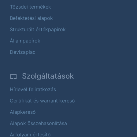
Tőzsdei termékek
Befektetési alapok
Strukturált értékpapírok
Állampapírok
Devizapiac
Szolgáltatások
Hírlevél feliratkozás
Certifikát és warrant kereső
Alapkereső
Alapok összehasonlítása
Árfolyam értesítő