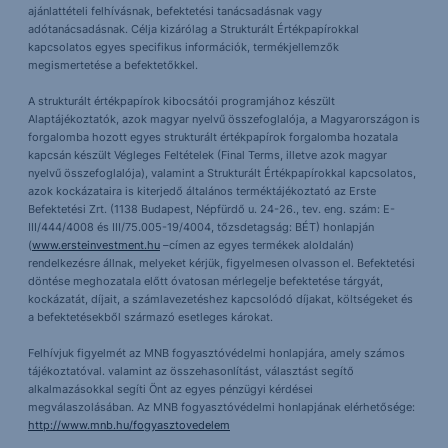
ajánlattételi felhívásnak, befektetési tanácsadásnak vagy
adótanácsadásnak. Célja kizárólag a Strukturált Értékpapírokkal
kapcsolatos egyes specifikus információk, termékjellemzők
megismertetése a befektetőkkel.
A strukturált értékpapírok kibocsátói programjához készült
Alaptájékoztatók, azok magyar nyelvű összefoglalója, a Magyarországon is
forgalomba hozott egyes strukturált értékpapírok forgalomba hozatala
kapcsán készült Végleges Feltételek (Final Terms, illetve azok magyar
nyelvű összefoglalója), valamint a Strukturált Értékpapírokkal kapcsolatos,
azok kockázataira is kiterjedő általános terméktájékoztató az Erste
Befektetési Zrt. (1138 Budapest, Népfürdő u. 24-26., tev. eng. szám: E-
III/444/4008 és III/75.005-19/4004, tőzsdetagság: BÉT) honlapján
(
www.ersteinvestment.hu
–címen az egyes termékek aloldalán)
rendelkezésre állnak, melyeket kérjük, figyelmesen olvasson el. Befektetési
döntése meghozatala előtt óvatosan mérlegelje befektetése tárgyát,
kockázatát, díjait, a számlavezetéshez kapcsolódó díjakat, költségeket és
a befektetésekből származó esetleges károkat.
Felhívjuk figyelmét az MNB fogyasztóvédelmi honlapjára, amely számos
tájékoztatóval. valamint az összehasonlítást, választást segítő
alkalmazásokkal segíti Önt az egyes pénzügyi kérdései
megválaszolásában. Az MNB fogyasztóvédelmi honlapjának elérhetősége:
http://www.mnb.hu/fogyasztovedelem