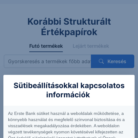
Korábbi Strukturált
Értékpapírok
Futó termékek
Lejárt termékek
Keresés
Sütibeállításokkal kapcsolatos
Megnevezés
ISIN
Mögöttes termék
Kupon
információk
ErsteBank
AT0000A3VVT6
Siemens AG
4.56%
Protect
(DE0007236101)
(félévent
Express
feltételes
Az Erste Bank sütiket használ a weboldalak működtetése, a
OneStar
könnyebb használat és megfelelő színvonal biztosítása és a
Smart
visszaélések megakadályozása érdekében. A weboldalon
Infrastructure
végzett tevékenységek nyomon követésével kifejezetten az
EUR 26-29
Önt érdeklő ajánlatokról üzenetet juttathatunk el Önnek.