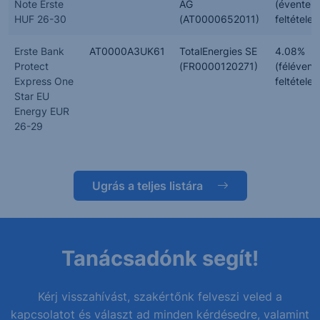
Note Erste
AG
(évente,
HUF 26-30
(AT0000652011)
feltételes
Erste Bank
AT0000A3UK61
TotalEnergies SE
4.08%
Protect
(FR0000120271)
(félévent
Express One
feltételes
Star EU
Energy EUR
26-29
Ugrás a teljes listára
Tanácsadónk segít!
Kérj visszahívást, szakértőnk felveszi veled a
kapcsolatot és választ ad minden kérdésedre, valamint