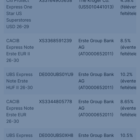
Citi Protect
XS3164905658
The Kroger Co.
4.58%
Express One
(US5010441013)
(félévent
Star US
feltételes
Superstores
USD 26-29
CACIB
XS3368591239
Erste Group Bank
8.5%
Express Note
AG
(évente,
Erste EUR II
(AT0000652011)
feltételes
26-30
UBS Express
DE000UBS0YU9
Erste Group Bank
10.2%
Note Erste
AG
(évente,
HUF II 26-30
(AT0000652011)
feltételes
CACIB
XS3344805778
Erste Group Bank
8.65%
Express Note
AG
(évente,
Erste EUR
(AT0000652011)
feltételes
26-30
UBS Express
DE000UBS0XH8
Erste Group Bank
10.5%