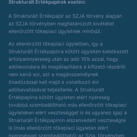
Strukturált Értékpapírok esetén:
A Strukturált Értékpapír az SZJA törvény alapján
az SZJA törvényben meghatározott kivétellel
ellenőrzött tőkepiaci ügyletnek minősül.
Az ellenőrzött tőkepiaci ügyletben, így a
Strukturált Értékpapírra kötött ügyleten keletkezett
árfolyamnyereség után az adó 15% azzal, hogy
adólevonásra és megállapításra a kifizető részéről
nem kerül sor, azt a magánszemélynek
önadózással kell majd a vonatkozó évi
adóbevallásával teljesítenie. A Strukturált
Értékpapírra kötött ügyleten elért nyereség
továbbá szembeállítható más ellenőrzött tőkepiaci
ügyleteken elért veszteséggel is és ugyanez igaz a
Strukturált Értékpapíron elszenvedett veszteségre
is (más ellenőrzött tőkepiaci ügyleten elért
nyereséggel szembeállítható) az Szja. törvényben