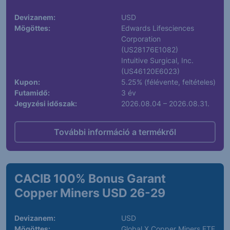
Devizanem:
USD
Mögöttes:
Edwards Lifesciences
Corporation
(US28176E1082)
Intuitive Surgical, Inc.
(US46120E6023)
Kupon:
5.25% (félévente, feltételes)
Futamidő:
3 év
Jegyzési időszak:
2026.08.04 – 2026.08.31.
További információ a termékről
CACIB 100% Bonus Garant
Copper Miners USD 26-29
Devizanem:
USD
Mögöttes:
Global X Copper Miners ETF