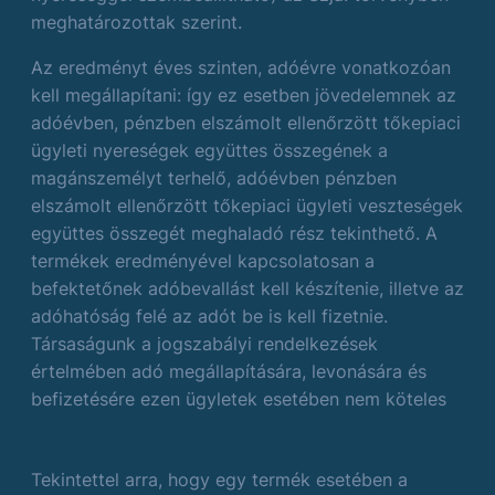
meghatározottak szerint.
Az eredményt éves szinten, adóévre vonatkozóan
kell megállapítani: így ez esetben jövedelemnek az
adóévben, pénzben elszámolt ellenőrzött tőkepiaci
ügyleti nyereségek együttes összegének a
magánszemélyt terhelő, adóévben pénzben
elszámolt ellenőrzött tőkepiaci ügyleti veszteségek
együttes összegét meghaladó rész tekinthető. A
termékek eredményével kapcsolatosan a
befektetőnek adóbevallást kell készítenie, illetve az
adóhatóság felé az adót be is kell fizetnie.
Társaságunk a jogszabályi rendelkezések
értelmében adó megállapítására, levonására és
befizetésére ezen ügyletek esetében nem köteles
Tekintettel arra, hogy egy termék esetében a