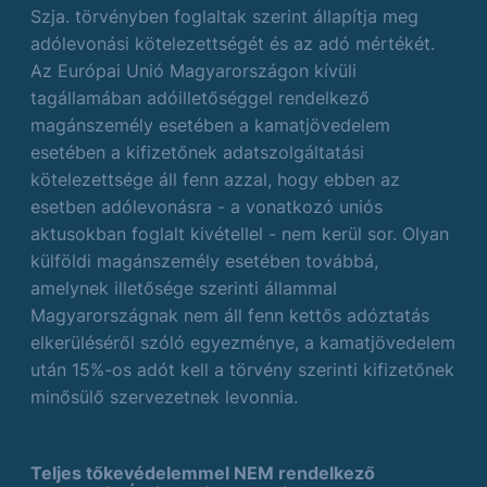
Szja. törvényben foglaltak szerint állapítja meg
adólevonási kötelezettségét és az adó mértékét.
Az Európai Unió Magyarországon kívüli
tagállamában adóilletőséggel rendelkező
magánszemély esetében a kamatjövedelem
esetében a kifizetőnek adatszolgáltatási
kötelezettsége áll fenn azzal, hogy ebben az
esetben adólevonásra - a vonatkozó uniós
aktusokban foglalt kivétellel - nem kerül sor. Olyan
külföldi magánszemély esetében továbbá,
amelynek illetősége szerinti állammal
Magyarországnak nem áll fenn kettős adóztatás
elkerüléséről szóló egyezménye, a kamatjövedelem
után 15%-os adót kell a törvény szerinti kifizetőnek
minősülő szervezetnek levonnia.
Teljes tőkevédelemmel NEM rendelkező