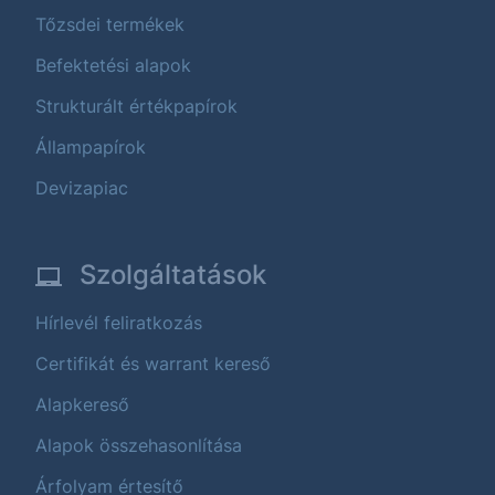
Tőzsdei termékek
Befektetési alapok
Strukturált értékpapírok
Állampapírok
Devizapiac
Szolgáltatások
Hírlevél feliratkozás
Certifikát és warrant kereső
Alapkereső
Alapok összehasonlítása
Árfolyam értesítő