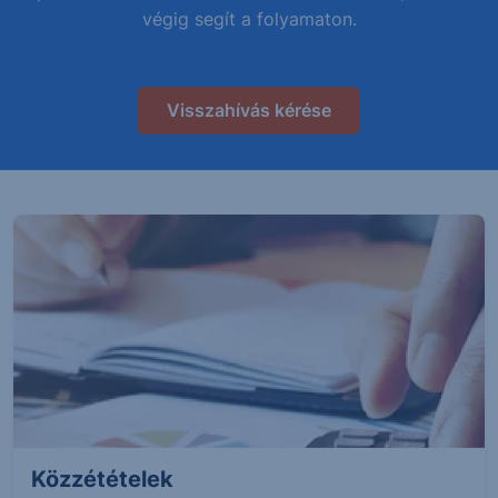
végig segít a folyamaton.
Visszahívás kérése
Közzétételek