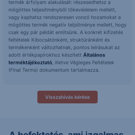
termék árfolyam alakulását: részesedhetsz a
mögöttes teljesítményből tőkevédelem mellett,
vagy kaphatsz rendszeresen vonzó hozamokat a
mögöttes termék negatív teljsítménye mellett, hogy
csak egy pár példát említsünk. A konkrét kifizetés
feltételek Kibocsátónként, struktúránként és
termékenként változhatnak, pontos leírásukat az
adott értékpapírokhoz készített
Általános
terméktájékoztató
, illetve Végleges Feltételek
(Final Terms) dokumentum tartalmazza.
Visszahívás kérése
A befektetés, ami izgalmas.