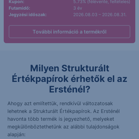
Kupon:
5.73% (félévente, feltételes)
Futamidő:
3 év
Jegyzési időszak:
2026.08.03 – 2026.08.31.
További információ a termékről
Milyen Strukturált
Értékpapírok érhetők el az
Ersténél?
Ahogy azt említettük, rendkívül változatosak
lehetnek a Strukturált Értékpapírok. Az Ersténél
havonta több termék is jegyezhető, melyeket
megkülönböztethetünk az alábbi tulajdonságok
alapján: