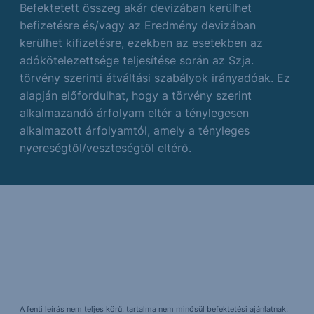
Befektetett összeg akár devizában kerülhet
befizetésre és/vagy az Eredmény devizában
kerülhet kifizetésre, ezekben az esetekben az
adókötelezettsége teljesítése során az Szja.
törvény szerinti átváltási szabályok irányadóak. Ez
alapján előfordulhat, hogy a törvény szerint
alkalmazandó árfolyam eltér a ténylegesen
alkalmazott árfolyamtól, amely a tényleges
nyereségtől/veszteségtől eltérő.
A fenti leírás nem teljes körű, tartalma nem minősül befektetési ajánlatnak,