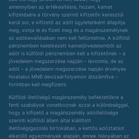
amennyiben az értékesítésre, hozam, kamat
kifizetésére a törvény szerinti kifizetőn keresztül
kerül sor, e kifizető az adót ügyletenként állapítja
meg, vonja le és fizeti meg és a magánszemélynek
az adóbevallásában nem kell feltüntetnie. A külföldi
pénznemben keletkezett kamatjövedelemből az
adót is külföldi pénznemben kell a kifizetőnek – a
jövedelem megszerzése napján – levonnia, de az
adót – a jövedelem megszerzése napján érvényes
hivatalos MNB devizaárfolyamon átszámítva –
forintban kell megfizetni.
Külföldi illetőségű magánszemély befektetőkre a
fenti szabályok vonatkoznak azzal a különbséggel,
hogy a kifizető a magánszemély adóilletősége
szerinti külföldi állam által kiállított
illetőségigazolás birtokában, a kettős adóztatást
elkerülő egyezmények alapján, ennek hiányában az