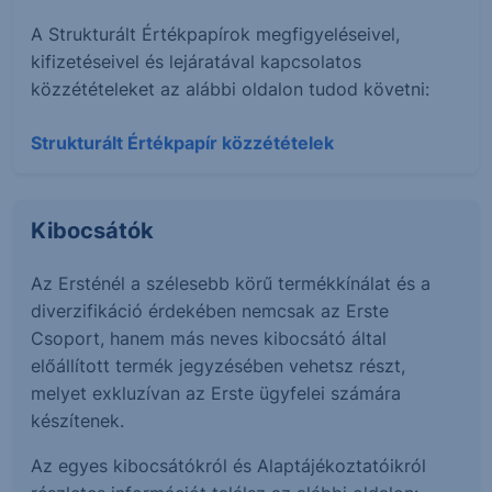
A Strukturált Értékpapírok megfigyeléseivel,
kifizetéseivel és lejáratával kapcsolatos
közzétételeket az alábbi oldalon tudod követni:
Strukturált Értékpapír közzétételek
Kibocsátók
Az Ersténél a szélesebb körű termékkínálat és a
diverzifikáció érdekében nemcsak az Erste
Csoport, hanem más neves kibocsátó által
előállított termék jegyzésében vehetsz részt,
melyet exkluzívan az Erste ügyfelei számára
készítenek.
Az egyes kibocsátókról és Alaptájékoztatóikról