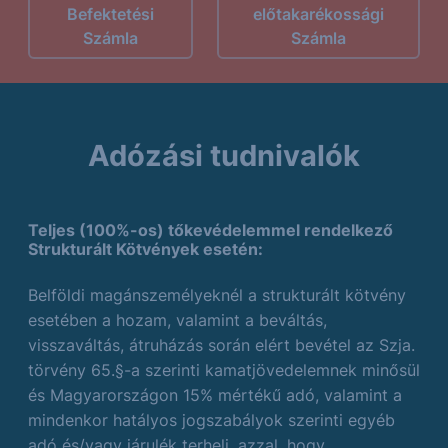
Befektetési
előtakarékossági
Számla
Számla
Adózási tudnivalók
Teljes (100%-os) tőkevédelemmel rendelkező
Strukturált Kötvények esetén:
Belföldi magánszemélyeknél a strukturált kötvény
esetében a hozam, valamint a beváltás,
visszaváltás, átruházás során elért bevétel az Szja.
törvény 65.§-a szerinti kamatjövedelemnek minősül
és Magyarországon 15% mértékű adó, valamint a
mindenkor hatályos jogszabályok szerinti egyéb
adó és/vagy járulék terheli, azzal, hogy