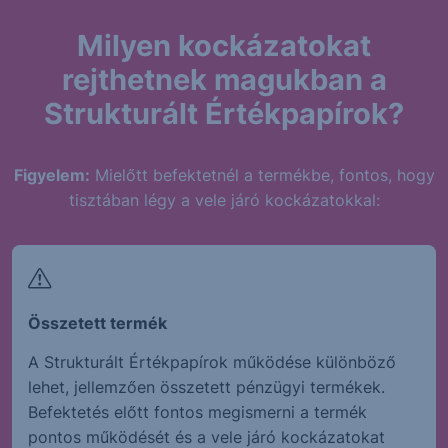
Milyen kockázatokat
rejthetnek magukban a
Strukturált Értékpapírok?
Figyelem:
Mielőtt befektetnél a termékbe, fontos, hogy
tisztában légy a vele járó kockázatokkal:
Összetett termék
A Strukturált Értékpapírok működése különböző
lehet, jellemzően összetett pénzügyi termékek.
Befektetés előtt fontos megismerni a termék
pontos működését és a vele járó kockázatokat