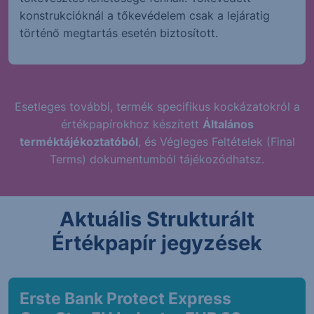
konstrukcióknál a tőkevédelem csak a lejáratig
történő megtartás esetén biztosított.
Esetleges további, termék specifikus kockázatokról a
értékpapírokhoz készített
Általános
terméktájékoztatóból
, és Végleges Feltételek (Final
Terms) dokumentumból tájékozódhatsz.
Aktuális Strukturált
Értékpapír jegyzések
Erste Bank Protect Express