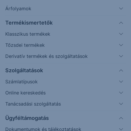
Árfolyamok
Termékismertetők
Klasszikus termékek
Tőzsdei termékek
Derivatív termékek és szolgáltatások
Védelmi mechanizmussal
rendelkező egyedi befektetési
Szolgáltatások
lehetőséget keresel?
Számlatípusok
Online kereskedés
Az Erste Strukturált Értékpapír kínálatával különböző
piaci helyzetekre találhatsz megfelelő befektetési
Tanácsadási szolgáltatás
lehetőséget.
Ügyféltámogatás
A havonta érkező termékek között találsz olyat, ahol a
Dokumentumok és tájékoztatások
kiválasztott mögöttes piac vagy termékek negatív