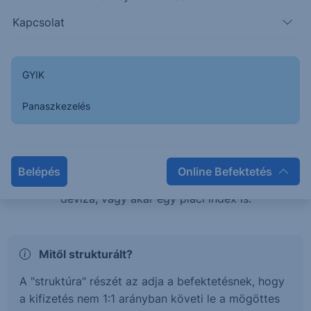
teljesítménye esetén is pozitív hozamban
Kapcsolat
részesülhetsz, vagy éppen tőkevédelem mellett érhetsz
el magasabb hozamokat.
GYIK
Mi az a Strukturált értékpapír?
Panaszkezelés
A strukturált értékpapírok olyan befektetési termékek,
melyek hozama és kockázata egy mögöttes
termékhez, vagy termékek kosarához kötött. Ez a
Belépés
Online Befektetés
mögöttes termék lehet részvény, kötvény, árucikk,
deviza, vagy akár egy piaci index is.
Mitől strukturált?
A "struktúra" részét az adja a befektetésnek, hogy
a kifizetés nem 1:1 arányban követi le a mögöttes