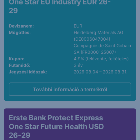
One Star EU Industry EUR 26-
29
Devizanem:
EUR
Mögöttes:
Heidelberg Materials AG
(DE0006047004)
Compagnie de Saint Gobain
SA (FR0000125007)
Kupon:
4.9% (félévente, feltételes)
Futamidő:
3 év
Jegyzési időszak:
2026.08.04 – 2026.08.31.
További információ a termékről
Erste Bank Protect Express
One Star Future Health USD
26-29