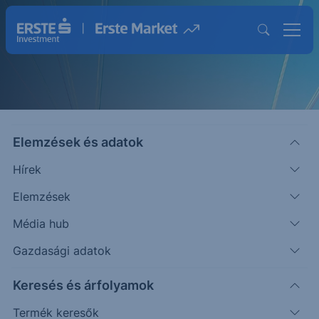
Elemzések és adatok
Hírek
Elemzések
Strukturált Értékpapírok
Média hub
Magasabb hozam lehetősége egyedi
Gazdasági adatok
befektetésekkel
Keresés és árfolyamok
Termék keresők