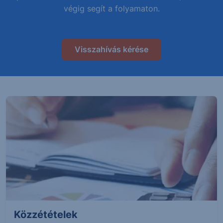
végig segít a folyamaton.
Visszahívás kérése
Közzétételek