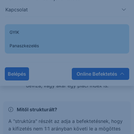
teljesítménye esetén is pozitív hozamban
Kapcsolat
részesülhetsz, vagy éppen tőkevédelem mellett érhetsz
el magasabb hozamokat.
GYIK
Mi az a Strukturált értékpapír?
Panaszkezelés
A strukturált értékpapírok olyan befektetési termékek,
melyek hozama és kockázata egy mögöttes
termékhez, vagy termékek kosarához kötött. Ez a
Belépés
Online Befektetés
mögöttes termék lehet részvény, kötvény, árucikk,
deviza, vagy akár egy piaci index is.
Mitől strukturált?
A "struktúra" részét az adja a befektetésnek, hogy
a kifizetés nem 1:1 arányban követi le a mögöttes