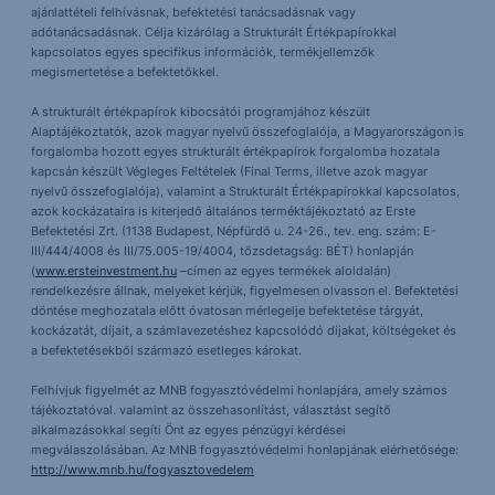
ajánlattételi felhívásnak, befektetési tanácsadásnak vagy
adótanácsadásnak. Célja kizárólag a Strukturált Értékpapírokkal
kapcsolatos egyes specifikus információk, termékjellemzők
megismertetése a befektetőkkel.
A strukturált értékpapírok kibocsátói programjához készült
Alaptájékoztatók, azok magyar nyelvű összefoglalója, a Magyarországon is
forgalomba hozott egyes strukturált értékpapírok forgalomba hozatala
kapcsán készült Végleges Feltételek (Final Terms, illetve azok magyar
nyelvű összefoglalója), valamint a Strukturált Értékpapírokkal kapcsolatos,
azok kockázataira is kiterjedő általános terméktájékoztató az Erste
Befektetési Zrt. (1138 Budapest, Népfürdő u. 24-26., tev. eng. szám: E-
III/444/4008 és III/75.005-19/4004, tőzsdetagság: BÉT) honlapján
(
www.ersteinvestment.hu
–címen az egyes termékek aloldalán)
rendelkezésre állnak, melyeket kérjük, figyelmesen olvasson el. Befektetési
döntése meghozatala előtt óvatosan mérlegelje befektetése tárgyát,
kockázatát, díjait, a számlavezetéshez kapcsolódó díjakat, költségeket és
a befektetésekből származó esetleges károkat.
Felhívjuk figyelmét az MNB fogyasztóvédelmi honlapjára, amely számos
tájékoztatóval. valamint az összehasonlítást, választást segítő
alkalmazásokkal segíti Önt az egyes pénzügyi kérdései
megválaszolásában. Az MNB fogyasztóvédelmi honlapjának elérhetősége:
http://www.mnb.hu/fogyasztovedelem