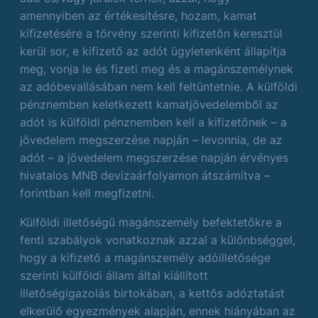
amennyiben az értékesítésre, hozam, kamat
kifizetésére a törvény szerinti kifizetőn keresztül
kerül sor, e kifizető az adót ügyletenként állapítja
meg, vonja le és fizeti meg és a magánszemélynek
az adóbevallásában nem kell feltüntetnie. A külföldi
pénznemben keletkezett kamatjövedelemből az
adót is külföldi pénznemben kell a kifizetőnek – a
jövedelem megszerzése napján – levonnia, de az
adót – a jövedelem megszerzése napján érvényes
hivatalos MNB devizaárfolyamon átszámítva –
forintban kell megfizetni.
Külföldi illetőségű magánszemély befektetőkre a
fenti szabályok vonatkoznak azzal a különbséggel,
hogy a kifizető a magánszemély adóilletősége
szerinti külföldi állam által kiállított
illetőségigazolás birtokában, a kettős adóztatást
elkerülő egyezmények alapján, ennek hiányában az