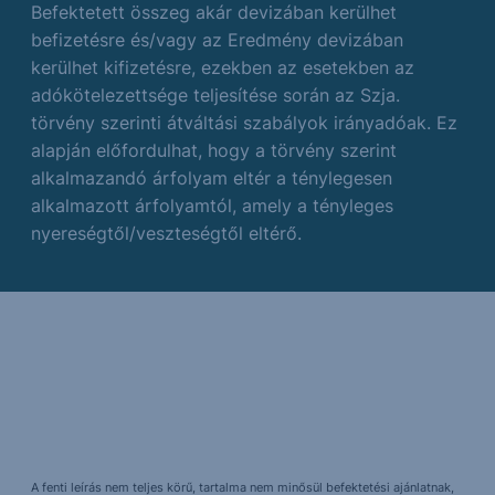
Befektetett összeg akár devizában kerülhet
befizetésre és/vagy az Eredmény devizában
kerülhet kifizetésre, ezekben az esetekben az
adókötelezettsége teljesítése során az Szja.
törvény szerinti átváltási szabályok irányadóak. Ez
alapján előfordulhat, hogy a törvény szerint
alkalmazandó árfolyam eltér a ténylegesen
alkalmazott árfolyamtól, amely a tényleges
nyereségtől/veszteségtől eltérő.
A fenti leírás nem teljes körű, tartalma nem minősül befektetési ajánlatnak,