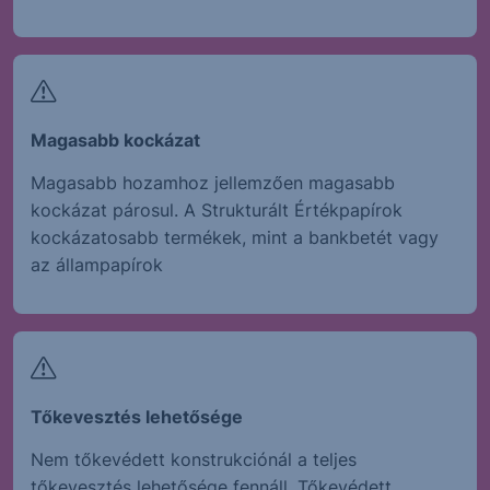
Magasabb kockázat
Magasabb hozamhoz jellemzően magasabb
kockázat párosul. A Strukturált Értékpapírok
kockázatosabb termékek, mint a bankbetét vagy
az állampapírok
Tőkevesztés lehetősége
Nem tőkevédett konstrukciónál a teljes
tőkevesztés lehetősége fennáll. Tőkevédett