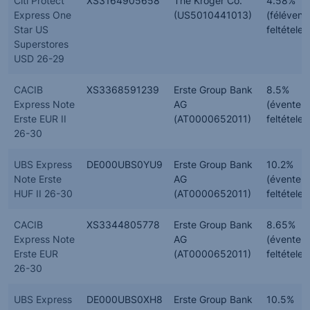
Citi Protect
XS3164905658
The Kroger Co.
4.58%
Express One
(US5010441013)
(félévent
Star US
feltételes
Superstores
USD 26-29
CACIB
XS3368591239
Erste Group Bank
8.5%
Express Note
AG
(évente,
Erste EUR II
(AT0000652011)
feltételes
26-30
UBS Express
DE000UBS0YU9
Erste Group Bank
10.2%
Note Erste
AG
(évente,
HUF II 26-30
(AT0000652011)
feltételes
CACIB
XS3344805778
Erste Group Bank
8.65%
Express Note
AG
(évente,
Erste EUR
(AT0000652011)
feltételes
26-30
UBS Express
DE000UBS0XH8
Erste Group Bank
10.5%