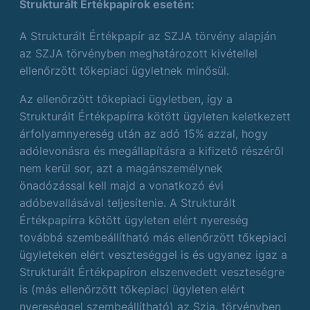
Strukturált Értékpapírok esetén:
A Strukturált Értékpapír az SZJA törvény alapján
az SZJA törvényben meghatározott kivétellel
ellenőrzött tőkepiaci ügyletnek minősül.
Az ellenőrzött tőkepiaci ügyletben, így a
Strukturált Értékpapírra kötött ügyleten keletkezett
árfolyamnyereség után az adó 15% azzal, hogy
adólevonásra és megállapításra a kifizető részéről
nem kerül sor, azt a magánszemélynek
önadózással kell majd a vonatkozó évi
adóbevallásával teljesítenie. A Strukturált
Értékpapírra kötött ügyleten elért nyereség
továbbá szembeállítható más ellenőrzött tőkepiaci
ügyleteken elért veszteséggel is és ugyanez igaz a
Strukturált Értékpapíron elszenvedett veszteségre
is (más ellenőrzött tőkepiaci ügyleten elért
nyereséggel szembeállítható) az Szja. törvényben