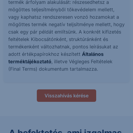
termék árfolyam alakulását: részesedhetsz a
mögöttes teljesítményből tőkevédelem mellett,
vagy kaphatsz rendszeresen vonzó hozamokat a
mögöttes termék negatív teljsítménye mellett, hogy
csak egy pár példát említsünk. A konkrét kifizetés
feltételek Kibocsátónként, struktúránként és
termékenként változhatnak, pontos leírásukat az
adott értékpapírokhoz készített
Általános
terméktájékoztató
, illetve Végleges Feltételek
(Final Terms) dokumentum tartalmazza.
Visszahívás kérése
A befektetés, ami izgalmas.