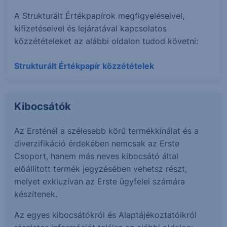
A Strukturált Értékpapírok megfigyeléseivel,
kifizetéseivel és lejáratával kapcsolatos
közzétételeket az alábbi oldalon tudod követni:
Strukturált Értékpapír közzétételek
Kibocsátók
Az Ersténél a szélesebb körű termékkínálat és a
diverzifikáció érdekében nemcsak az Erste
Csoport, hanem más neves kibocsátó által
előállított termék jegyzésében vehetsz részt,
melyet exkluzívan az Erste ügyfelei számára
készítenek.
Az egyes kibocsátókról és Alaptájékoztatóikról