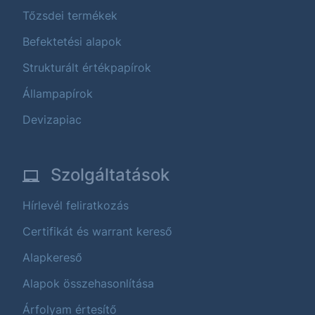
Tőzsdei termékek
Befektetési alapok
Strukturált értékpapírok
Állampapírok
Devizapiac
Szolgáltatások
Hírlevél feliratkozás
Certifikát és warrant kereső
Alapkereső
Alapok összehasonlítása
Árfolyam értesítő