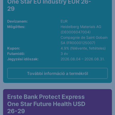
One Star EU Industry EUR 26-
29
Devizanem:
EUR
Mögöttes:
Heidelberg Materials AG
(DE0006047004)
Compagnie de Saint Gobain
SA (FR0000125007)
Kupon:
4.9% (félévente, feltételes)
Futamidő:
3 év
Jegyzési időszak:
2026.08.04 – 2026.08.31.
További információ a termékről
Erste Bank Protect Express
One Star Future Health USD
26-29