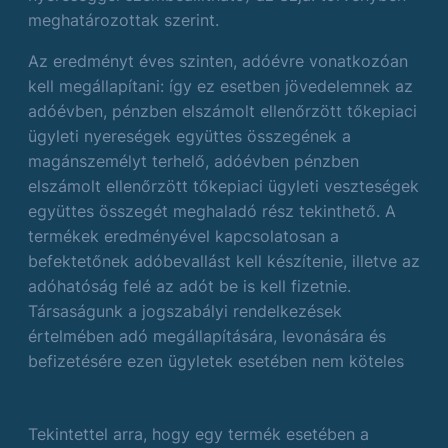
meghatározottak szerint.
Az eredményt éves szinten, adóévre vonatkozóan
kell megállapítani: így ez esetben jövedelemnek az
adóévben, pénzben elszámolt ellenőrzött tőkepiaci
ügyleti nyereségek együttes összegének a
magánszemélyt terhelő, adóévben pénzben
elszámolt ellenőrzött tőkepiaci ügyleti veszteségek
együttes összegét meghaladó rész tekinthető. A
termékek eredményével kapcsolatosan a
befektetőnek adóbevallást kell készítenie, illetve az
adóhatóság felé az adót be is kell fizetnie.
Társaságunk a jogszabályi rendelkezések
értelmében adó megállapítására, levonására és
befizetésére ezen ügyletek esetében nem köteles
Tekintettel arra, hogy egy termék esetében a