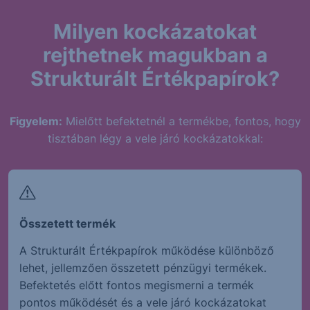
Milyen kockázatokat
rejthetnek magukban a
Strukturált Értékpapírok?
Figyelem:
Mielőtt befektetnél a termékbe, fontos, hogy
tisztában légy a vele járó kockázatokkal:
Összetett termék
A Strukturált Értékpapírok működése különböző
lehet, jellemzően összetett pénzügyi termékek.
Befektetés előtt fontos megismerni a termék
pontos működését és a vele járó kockázatokat