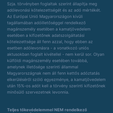
Szja. törvényben foglaltak szerint állapítja meg
adólevonási kötelezettségét és az adó mértékét.
Az Európai Unió Magyarországon kívüli
tagállamában adóilletőséggel rendelkező
magánszemély esetében a kamatjövedelem
esetében a kifizetőnek adatszolgáltatási
kötelezettsége áll fenn azzal, hogy ebben az
esetben adólevonásra - a vonatkozó uniós
aktusokban foglalt kivétellel - nem kerül sor. Olyan
külföldi magánszemély esetében továbbá,
amelynek illetősége szerinti állammal
Magyarországnak nem áll fenn kettős adóztatás
elkerüléséről szóló egyezménye, a kamatjövedelem
után 15%-os adót kell a törvény szerinti kifizetőnek
minősülő szervezetnek levonnia.
Teljes tőkevédelemmel NEM rendelkező