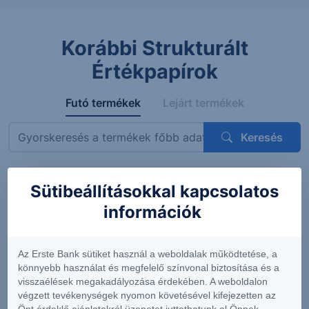
Korábbi Strukturált
Értékpapírok
Futó termékek
Lejárt termékek
Keresés
Sütibeállításokkal kapcsolatos
Megnevezés
ISIN
Mögöttes termék
Kupon
információk
ErsteBank
AT0000A3VVT6
Siemens AG
4.56%
Protect
(DE0007236101)
(félévent
Express
feltételes
Az Erste Bank sütiket használ a weboldalak működtetése, a
OneStar
könnyebb használat és megfelelő színvonal biztosítása és a
Smart
visszaélések megakadályozása érdekében. A weboldalon
Infrastructure
végzett tevékenységek nyomon követésével kifejezetten az
EUR 26-29
Önt érdeklő ajánlatokról üzenetet juttathatunk el Önnek.