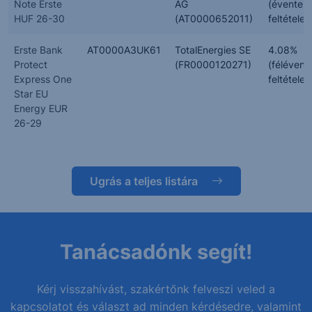
Note Erste
AG
(évente,
HUF 26-30
(AT0000652011)
feltételes
Erste Bank
AT0000A3UK61
TotalEnergies SE
4.08%
Protect
(FR0000120271)
(félévent
Express One
feltételes
Star EU
Energy EUR
26-29
Ugrás a teljes listára
Tanácsadónk segít!
Kérj visszahívást, szakértőnk felveszi veled a
kapcsolatot és választ ad minden kérdésedre, valamint