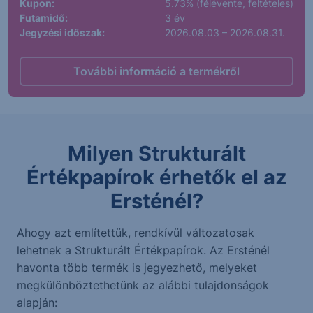
Kupon:
5.73% (félévente, feltételes)
Futamidő:
3 év
Jegyzési időszak:
2026.08.03 – 2026.08.31.
További információ a termékről
Milyen Strukturált
Értékpapírok érhetők el az
Ersténél?
Ahogy azt említettük, rendkívül változatosak
lehetnek a Strukturált Értékpapírok. Az Ersténél
havonta több termék is jegyezhető, melyeket
megkülönböztethetünk az alábbi tulajdonságok
alapján: