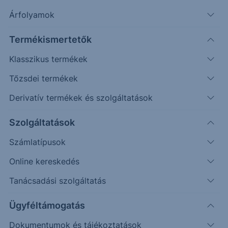
Árfolyamok
Termékismertetők
Klasszikus termékek
Tőzsdei termékek
Derivatív termékek és szolgáltatások
Védelmi mechanizmussal
rendelkező egyedi befektetési
Szolgáltatások
lehetőséget keresel?
Számlatípusok
Online kereskedés
Az Erste Strukturált Értékpapír kínálatával különböző
piaci helyzetekre találhatsz megfelelő befektetési
Tanácsadási szolgáltatás
lehetőséget.
Ügyféltámogatás
A havonta érkező termékek között találsz olyat, ahol a
Dokumentumok és tájékoztatások
kiválasztott mögöttes piac vagy termékek negatív