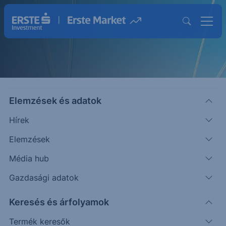
Elemzések és adatok
Hírek
Elemzések
Strukturált Értékpapírok
Média hub
Magasabb hozam lehetősége egyedi
Gazdasági adatok
befektetésekkel
Keresés és árfolyamok
Termék keresők