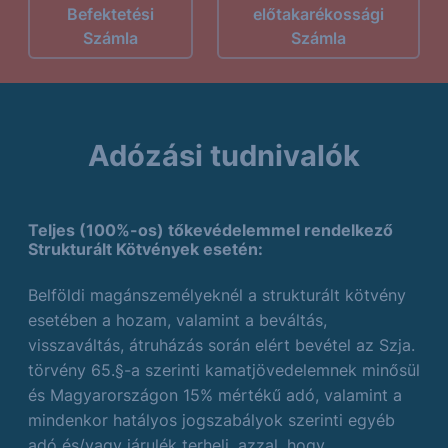
Befektetési
előtakarékossági
Számla
Számla
Adózási tudnivalók
Teljes (100%-os) tőkevédelemmel rendelkező
Strukturált Kötvények esetén:
Belföldi magánszemélyeknél a strukturált kötvény
esetében a hozam, valamint a beváltás,
visszaváltás, átruházás során elért bevétel az Szja.
törvény 65.§-a szerinti kamatjövedelemnek minősül
és Magyarországon 15% mértékű adó, valamint a
mindenkor hatályos jogszabályok szerinti egyéb
adó és/vagy járulék terheli, azzal, hogy