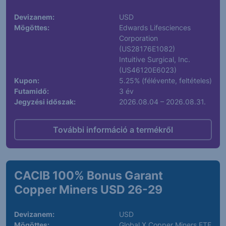
Devizanem:
USD
Mögöttes:
Edwards Lifesciences
Corporation
(US28176E1082)
Intuitive Surgical, Inc.
(US46120E6023)
Kupon:
5.25% (félévente, feltételes)
Futamidő:
3 év
Jegyzési időszak:
2026.08.04 – 2026.08.31.
További információ a termékről
CACIB 100% Bonus Garant
Copper Miners USD 26-29
Devizanem:
USD
Mögöttes:
Global X Copper Miners ETF