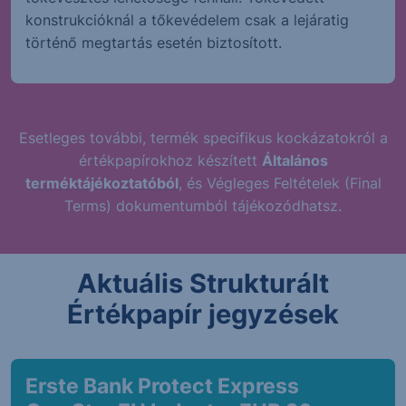
konstrukcióknál a tőkevédelem csak a lejáratig
történő megtartás esetén biztosított.
Esetleges további, termék specifikus kockázatokról a
értékpapírokhoz készített
Általános
terméktájékoztatóból
, és Végleges Feltételek (Final
Terms) dokumentumból tájékozódhatsz.
Aktuális Strukturált
Értékpapír jegyzések
Erste Bank Protect Express