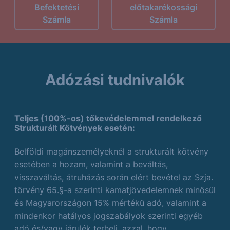
Befektetési
előtakarékossági
Számla
Számla
Adózási tudnivalók
Teljes (100%-os) tőkevédelemmel rendelkező
Strukturált Kötvények esetén:
Belföldi magánszemélyeknél a strukturált kötvény
esetében a hozam, valamint a beváltás,
visszaváltás, átruházás során elért bevétel az Szja.
törvény 65.§-a szerinti kamatjövedelemnek minősül
és Magyarországon 15% mértékű adó, valamint a
mindenkor hatályos jogszabályok szerinti egyéb
adó és/vagy járulék terheli, azzal, hogy