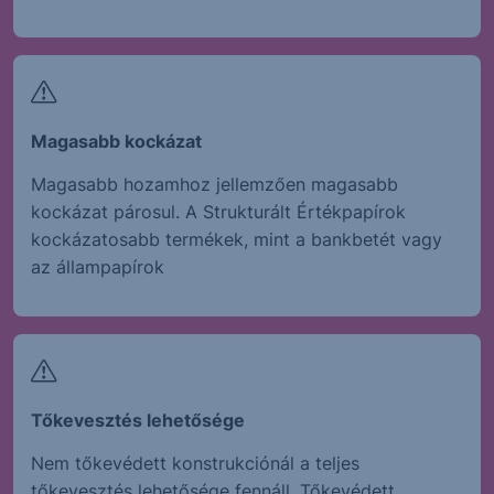
Magasabb kockázat
Magasabb hozamhoz jellemzően magasabb
kockázat párosul. A Strukturált Értékpapírok
kockázatosabb termékek, mint a bankbetét vagy
az állampapírok
Tőkevesztés lehetősége
Nem tőkevédett konstrukciónál a teljes
tőkevesztés lehetősége fennáll. Tőkevédett