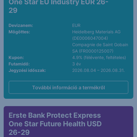
One Star EU Industry EUR 26-
29
Devizanem:
EUR
Mögöttes:
Heidelberg Materials AG
(DE0006047004)
Compagnie de Saint Gobain
SA (FR0000125007)
Kupon:
4.9% (félévente, feltételes)
Futamidő:
3 év
Jegyzési időszak:
2026.08.04 – 2026.08.31.
További információ a termékről
Erste Bank Protect Express
One Star Future Health USD
26-29