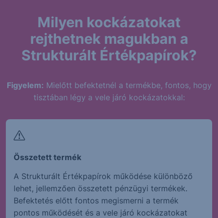
Milyen kockázatokat
rejthetnek magukban a
Strukturált Értékpapírok?
Figyelem:
Mielőtt befektetnél a termékbe, fontos, hogy
tisztában légy a vele járó kockázatokkal:
Összetett termék
A Strukturált Értékpapírok működése különböző
lehet, jellemzően összetett pénzügyi termékek.
Befektetés előtt fontos megismerni a termék
pontos működését és a vele járó kockázatokat