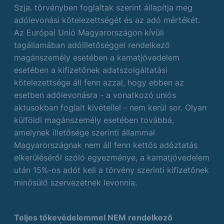
Szja. törvényben foglaltak szerint állapítja meg
adólevonási kötelezettségét és az adó mértékét.
Az Európai Unió Magyarországon kívüli
tagállamában adóilletőséggel rendelkező
magánszemély esetében a kamatjövedelem
esetében a kifizetőnek adatszolgáltatási
kötelezettsége áll fenn azzal, hogy ebben az
esetben adólevonásra - a vonatkozó uniós
aktusokban foglalt kivétellel - nem kerül sor. Olyan
külföldi magánszemély esetében továbbá,
amelynek illetősége szerinti állammal
Magyarországnak nem áll fenn kettős adóztatás
elkerüléséről szóló egyezménye, a kamatjövedelem
után 15%-os adót kell a törvény szerinti kifizetőnek
minősülő szervezetnek levonnia.
Teljes tőkevédelemmel NEM rendelkező