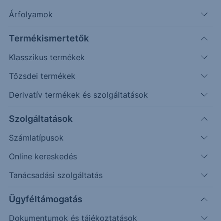
Árfolyamok
Termékismertetők
Klasszikus termékek
Tőzsdei termékek
Derivatív termékek és szolgáltatások
Védelmi mechanizmussal
rendelkező egyedi befektetési
Szolgáltatások
lehetőséget keresel?
Számlatípusok
Online kereskedés
Az Erste Strukturált Értékpapír kínálatával különböző
piaci helyzetekre találhatsz megfelelő befektetési
Tanácsadási szolgáltatás
lehetőséget.
Ügyféltámogatás
A havonta érkező termékek között találsz olyat, ahol a
Dokumentumok és tájékoztatások
kiválasztott mögöttes piac vagy termékek negatív