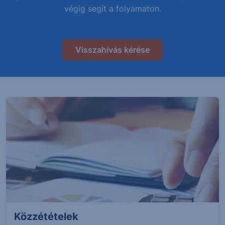
végig segít a folyamaton.
Visszahívás kérése
Közzétételek