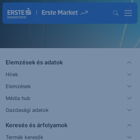
Elemzések és adatok
Hírek
Elemzések
Strukturált Értékpapírok
Média hub
Magasabb hozam lehetősége egyedi
Gazdasági adatok
befektetésekkel
Keresés és árfolyamok
Termék keresők