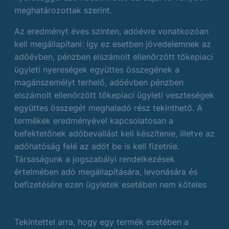
meghatározottak szerint.
Az eredményt éves szinten, adóévre vonatkozóan
kell megállapítani: így ez esetben jövedelemnek az
adóévben, pénzben elszámolt ellenőrzött tőkepiaci
ügyleti nyereségek együttes összegének a
magánszemélyt terhelő, adóévben pénzben
elszámolt ellenőrzött tőkepiaci ügyleti veszteségek
együttes összegét meghaladó rész tekinthető. A
termékek eredményével kapcsolatosan a
befektetőnek adóbevallást kell készítenie, illetve az
adóhatóság felé az adót be is kell fizetnie.
Társaságunk a jogszabályi rendelkezések
értelmében adó megállapítására, levonására és
befizetésére ezen ügyletek esetében nem köteles
Tekintettel arra, hogy egy termék esetében a