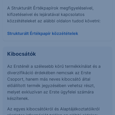
A Strukturált Értékpapírok megfigyeléseivel,
kifizetéseivel és lejáratával kapcsolatos
közzétételeket az alábbi oldalon tudod követni:
Strukturált Értékpapír közzétételek
Kibocsátók
Az Ersténél a szélesebb körű termékkínálat és a
diverzifikáció érdekében nemcsak az Erste
Csoport, hanem más neves kibocsátó által
előállított termék jegyzésében vehetsz részt,
melyet exkluzívan az Erste ügyfelei számára
készítenek.
Az egyes kibocsátókról és Alaptájékoztatóikról