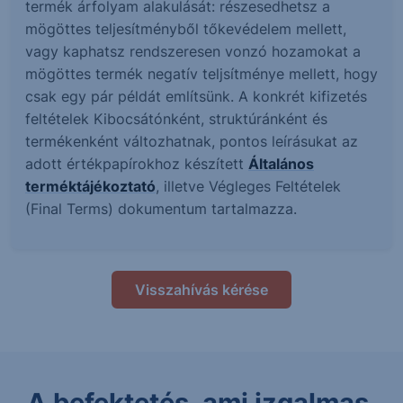
termék árfolyam alakulását: részesedhetsz a
mögöttes teljesítményből tőkevédelem mellett,
vagy kaphatsz rendszeresen vonzó hozamokat a
mögöttes termék negatív teljsítménye mellett, hogy
csak egy pár példát említsünk. A konkrét kifizetés
feltételek Kibocsátónként, struktúránként és
termékenként változhatnak, pontos leírásukat az
adott értékpapírokhoz készített
Általános
terméktájékoztató
, illetve Végleges Feltételek
(Final Terms) dokumentum tartalmazza.
Visszahívás kérése
A befektetés, ami izgalmas.