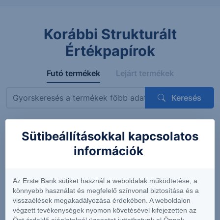
Korábbi Strukturált
Értékpapírok
Futó termékek
Lejárt termékek
Keresés
Sütibeállításokkal kapcsolatos
Megnevezés
ISIN
Mögöttes termék
Kupon
információk
ErsteBank
AT0000A3VVT6
Siemens AG
4.56%
Protect
(DE0007236101)
(félévent
Express
feltételes
Az Erste Bank sütiket használ a weboldalak működtetése, a
OneStar
könnyebb használat és megfelelő színvonal biztosítása és a
Smart
visszaélések megakadályozása érdekében. A weboldalon
Infrastructure
végzett tevékenységek nyomon követésével kifejezetten az
EUR 26-29
Önt érdeklő ajánlatokról üzenetet juttathatunk el Önnek.