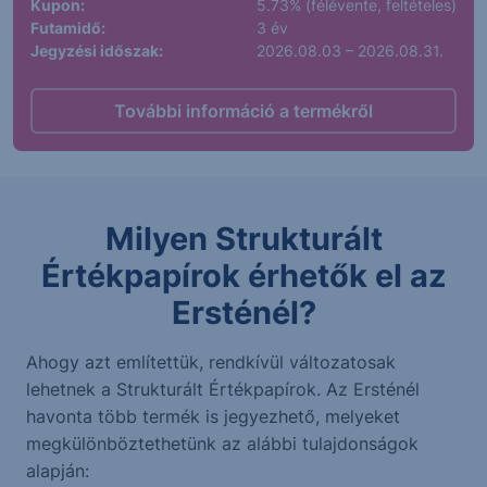
Kupon:
5.73% (félévente, feltételes)
Futamidő:
3 év
Jegyzési időszak:
2026.08.03 – 2026.08.31.
További információ a termékről
Milyen Strukturált
Értékpapírok érhetők el az
Ersténél?
Ahogy azt említettük, rendkívül változatosak
lehetnek a Strukturált Értékpapírok. Az Ersténél
havonta több termék is jegyezhető, melyeket
megkülönböztethetünk az alábbi tulajdonságok
alapján: