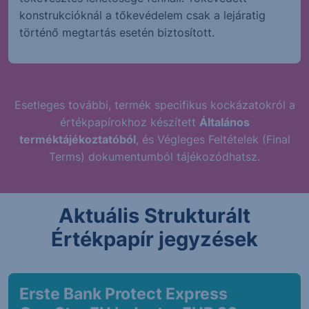
konstrukcióknál a tőkevédelem csak a lejáratig
történő megtartás esetén biztosított.
Esetleges további, termék specifikus kockázatokról a
értékpapírokhoz készített
Általános
terméktájékoztatóból
, és Végleges Feltételek (Final
Terms) dokumentumból tájékozódhatsz.
Aktuális Strukturált
Értékpapír jegyzések
Erste Bank Protect Express