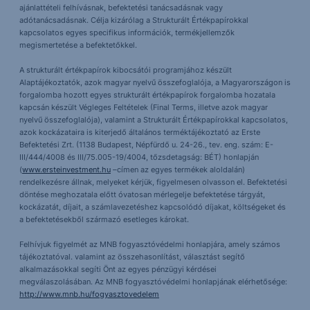
ajánlattételi felhívásnak, befektetési tanácsadásnak vagy
adótanácsadásnak. Célja kizárólag a Strukturált Értékpapírokkal
kapcsolatos egyes specifikus információk, termékjellemzők
megismertetése a befektetőkkel.
A strukturált értékpapírok kibocsátói programjához készült
Alaptájékoztatók, azok magyar nyelvű összefoglalója, a Magyarországon is
forgalomba hozott egyes strukturált értékpapírok forgalomba hozatala
kapcsán készült Végleges Feltételek (Final Terms, illetve azok magyar
nyelvű összefoglalója), valamint a Strukturált Értékpapírokkal kapcsolatos,
azok kockázataira is kiterjedő általános terméktájékoztató az Erste
Befektetési Zrt. (1138 Budapest, Népfürdő u. 24-26., tev. eng. szám: E-
III/444/4008 és III/75.005-19/4004, tőzsdetagság: BÉT) honlapján
(
www.ersteinvestment.hu
–címen az egyes termékek aloldalán)
rendelkezésre állnak, melyeket kérjük, figyelmesen olvasson el. Befektetési
döntése meghozatala előtt óvatosan mérlegelje befektetése tárgyát,
kockázatát, díjait, a számlavezetéshez kapcsolódó díjakat, költségeket és
a befektetésekből származó esetleges károkat.
Felhívjuk figyelmét az MNB fogyasztóvédelmi honlapjára, amely számos
tájékoztatóval. valamint az összehasonlítást, választást segítő
alkalmazásokkal segíti Önt az egyes pénzügyi kérdései
megválaszolásában. Az MNB fogyasztóvédelmi honlapjának elérhetősége:
http://www.mnb.hu/fogyasztovedelem