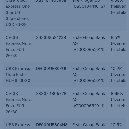
Citi Protect
XS3164905658
The Kroger Co.
4.58%
Express One
(US5010441013)
(félévent
Star US
feltételes
Superstores
USD 26-29
CACIB
XS3368591239
Erste Group Bank
8.5%
Express Note
AG
(évente,
Erste EUR II
(AT0000652011)
feltételes
26-30
UBS Express
DE000UBS0YU9
Erste Group Bank
10.2%
Note Erste
AG
(évente,
HUF II 26-30
(AT0000652011)
feltételes
CACIB
XS3344805778
Erste Group Bank
8.65%
Express Note
AG
(évente,
Erste EUR
(AT0000652011)
feltételes
26-30
UBS Express
DE000UBS0XH8
Erste Group Bank
10.5%