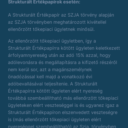
Strukturált Értékpapírok esetén:
A Strukturált Értékpapír az SZJA törvény alapján
az SZJA törvényben meghatározott kivétellel
ellenőrzött tőkepiaci ügyletnek minősül.
Az ellenőrzött tőkepiaci ügyletben, így a
Strukturált Értékpapírra kötött ügyleten keletkezett
árfolyamnyereség után az adó 15% azzal, hogy
adólevonásra és megállapításra a kifizető részéről
nem kerül sor, azt a magánszemélynek
önadózással kell majd a vonatkozó évi
adóbevallásával teljesítenie. A Strukturált
Értékpapírra kötött ügyleten elért nyereség
továbbá szembeállítható más ellenőrzött tőkepiaci
ügyleteken elért veszteséggel is és ugyanez igaz a
Strukturált Értékpapíron elszenvedett veszteségre
is (más ellenőrzött tőkepiaci ügyleten elért
nyereséggel szembeállítható) az Szja. törvényben