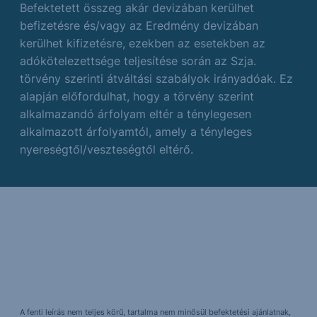
Befektetett összeg akár devizában kerülhet
befizetésre és/vagy az Eredmény devizában
kerülhet kifizetésre, ezekben az esetekben az
adókötelezettsége teljesítése során az Szja.
törvény szerinti átváltási szabályok irányadóak. Ez
alapján előfordulhat, hogy a törvény szerint
alkalmazandó árfolyam eltér a ténylegesen
alkalmazott árfolyamtól, amely a tényleges
nyereségtől/veszteségtől eltérő.
A fenti leírás nem teljes körű, tartalma nem minősül befektetési ajánlatnak,