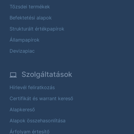
Tőzsdei termékek
Befektetési alapok
Strukturált értékpapírok
Állampapírok
Devizapiac
Szolgáltatások
Hírlevél feliratkozás
Certifikát és warrant kereső
Alapkereső
Alapok összehasonlítása
Árfolyam értesítő