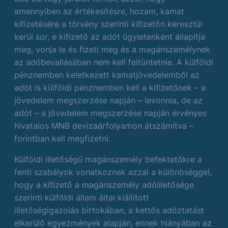
amennyiben az értékesítésre, hozam, kamat
kifizetésére a törvény szerinti kifizetőn keresztül
kerül sor, e kifizető az adót ügyletenként állapítja
meg, vonja le és fizeti meg és a magánszemélynek
az adóbevallásában nem kell feltüntetnie. A külföldi
pénznemben keletkezett kamatjövedelemből az
adót is külföldi pénznemben kell a kifizetőnek – a
jövedelem megszerzése napján – levonnia, de az
adót – a jövedelem megszerzése napján érvényes
hivatalos MNB devizaárfolyamon átszámítva –
forintban kell megfizetni.
Külföldi illetőségű magánszemély befektetőkre a
fenti szabályok vonatkoznak azzal a különbséggel,
hogy a kifizető a magánszemély adóilletősége
szerinti külföldi állam által kiállított
illetőségigazolás birtokában, a kettős adóztatást
elkerülő egyezmények alapján, ennek hiányában az