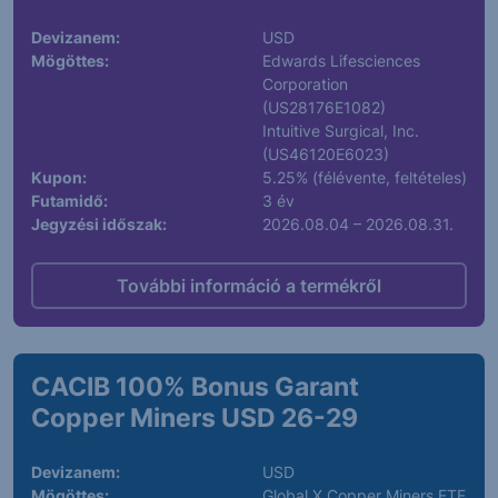
Devizanem:
USD
Mögöttes:
Edwards Lifesciences
Corporation
(US28176E1082)
Intuitive Surgical, Inc.
(US46120E6023)
Kupon:
5.25% (félévente, feltételes)
Futamidő:
3 év
Jegyzési időszak:
2026.08.04 – 2026.08.31.
További információ a termékről
CACIB 100% Bonus Garant
Copper Miners USD 26-29
Devizanem:
USD
Mögöttes:
Global X Copper Miners ETF