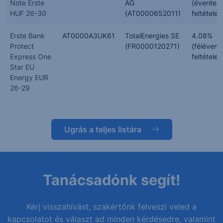
Note Erste
AG
(évente,
HUF 26-30
(AT0000652011)
feltételes
Erste Bank
AT0000A3UK61
TotalEnergies SE
4.08%
Protect
(FR0000120271)
(félévent
Express One
feltételes
Star EU
Energy EUR
26-29
Ugrás a teljes listára
Tanácsadónk segít!
Kérj visszahívást, szakértőnk felveszi veled a
kapcsolatot és választ ad minden kérdésedre, valamint