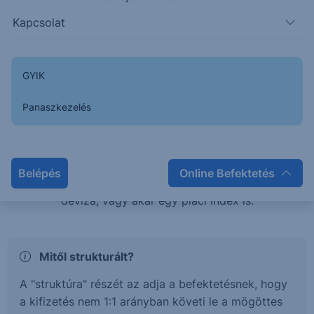
teljesítménye esetén is pozitív hozamban
Kapcsolat
részesülhetsz, vagy éppen tőkevédelem mellett érhetsz
el magasabb hozamokat.
GYIK
Mi az a Strukturált értékpapír?
Panaszkezelés
A strukturált értékpapírok olyan befektetési termékek,
melyek hozama és kockázata egy mögöttes
termékhez, vagy termékek kosarához kötött. Ez a
Belépés
Online Befektetés
mögöttes termék lehet részvény, kötvény, árucikk,
deviza, vagy akár egy piaci index is.
Mitől strukturált?
A "struktúra" részét az adja a befektetésnek, hogy
a kifizetés nem 1:1 arányban követi le a mögöttes