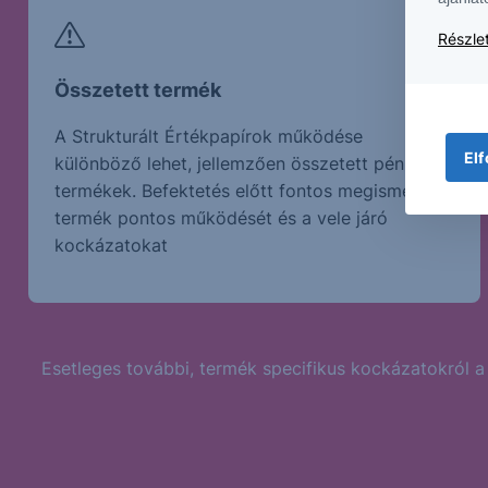
Részlet
Összetett termék
A Strukturált Értékpapírok működése
Elf
különböző lehet, jellemzően összetett pénzügyi
termékek. Befektetés előtt fontos megismerni a
termék pontos működését és a vele járó
kockázatokat
Esetleges további, termék specifikus kockázatokról a