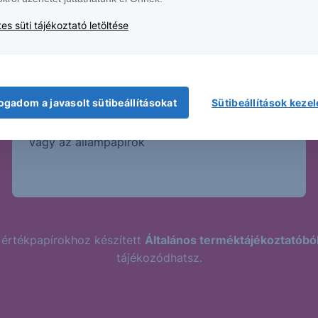
es süti tájékoztató letöltése
Magasabb kockázat
Magasabb hozamhoz jellemzően magasabb
ogadom a javasolt sütibeállításokat
Sütibeállítások keze
kockázat párosul. A Strukturált Értékpapírok
kockázatosabb termékek, mint a bankbetét
vagy az állampapírok
 értékpapírokhoz készített
Általános terméktájékoztatóbó
tájékozódhatsz.