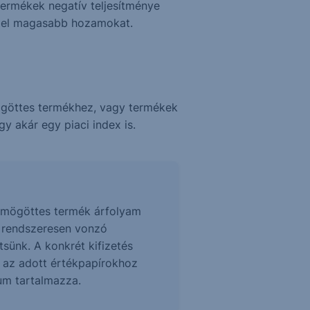
termékek negatív teljesítménye
z el magasabb hozamokat.
ögöttes termékhez, vagy termékek
y akár egy piaci index is.
 a mögöttes termék árfolyam
z rendszeresen vonzó
sünk. A konkrét kifizetés
t az adott értékpapírokhoz
tum tartalmazza.