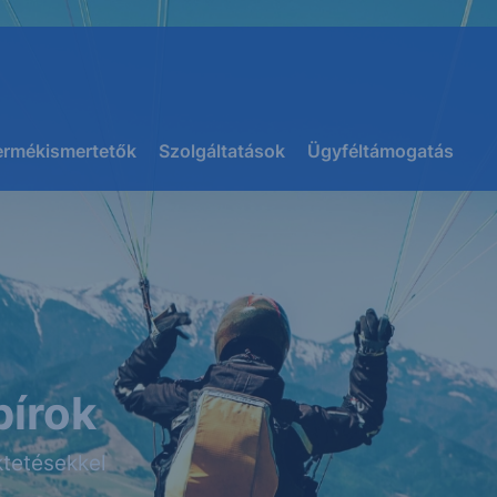
ermékismertetők
Szolgáltatások
Ügyféltámogatás
pírok
tetésekkel