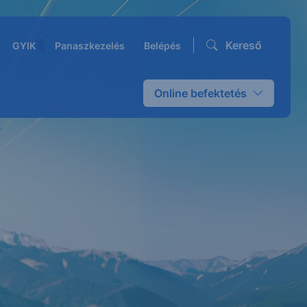
Kereső
GYIK
Panaszkezelés
Belépés
Online befektetés