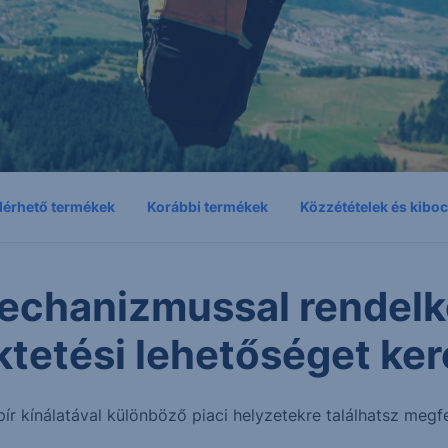
lérhető termékek
Korábbi termékek
Közzétételek és kibo
echanizmussal rendelk
ktetési lehetőséget ker
pír kínálatával különböző piaci helyzetekre találhatsz megfe