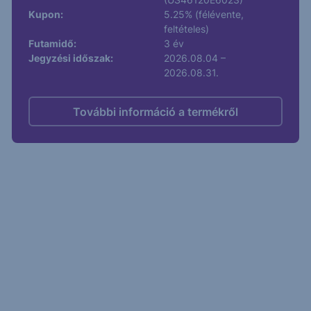
Kupon:
5.25% (félévente,
feltételes)
Futamidő:
3 év
Jegyzési időszak:
2026.08.04 –
2026.08.31.
További információ a termékről