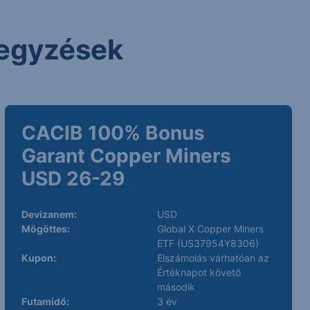
 jegyzések
CACIB 100% Bonus
Garant Copper Miners
USD 26-29
Devizanem:
USD
Mögöttes:
Global X Copper Miners
ETF (US37954Y8306)
Kupon:
Elszámolás várhatóan az
Értéknapot követő
második
Futamidő:
3 év