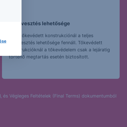
Tőkevesztés lehetősége
Nem tőkevédett konstrukciónál a teljes
lése
tőkevesztés lehetősége fennáll. Tőkevédett
konstrukcióknál a tőkevédelem csak a lejáratig
történő megtartás esetén biztosított.
l
, és Végleges Feltételek (Final Terms) dokumentumból