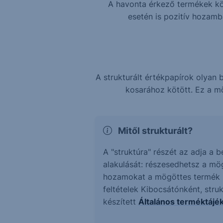
A havonta érkező termékek köz
esetén is pozitív hozam
A strukturált értékpapírok olya
kosarához kötött. Ez a mö
Mitől strukturált?
A "struktúra" részét az adja a 
alakulását: részesedhetsz a mö
hozamokat a mögöttes termék ne
feltételek Kibocsátónként, stru
készített
Általános terméktájé