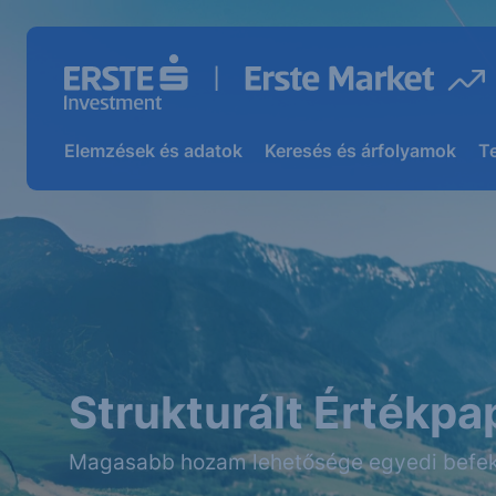
Elemzések és adatok
Keresés és árfolyamok
T
Strukturált Értékpa
Magasabb hozam lehetősége egyedi befek