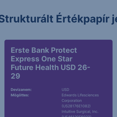
Strukturált Értékpapír
Erste Bank Protect
Express One Star
Future Health USD 26-
29
Devizanem:
USD
Mögöttes:
Edwards Lifesciences
Corporation
(US28176E1082)
Intuitive Surgical, Inc.
(US46120E6023)