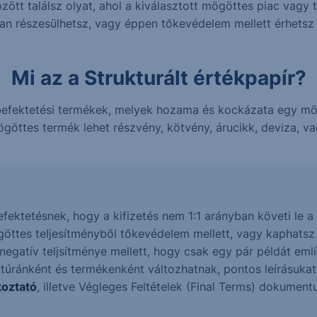
ött találsz olyat, ahol a kiválasztott mögöttes piac vagy 
ban részesülhetsz, vagy éppen tőkevédelem mellett érhets
Mi az a Strukturált értékpapír?
n befektetési termékek, melyek hozama és kockázata egy m
göttes termék lehet részvény, kötvény, árucikk, deviza, vag
befektetésnek, hogy a kifizetés nem 1:1 arányban követi le
göttes teljesítményből tőkevédelem mellett, vagy kaphats
gatív teljsítménye mellett, hogy csak egy pár példát említ
ktúránként és termékenként változhatnak, pontos leírásuka
koztató
, illetve Végleges Feltételek (Final Terms) dokumen