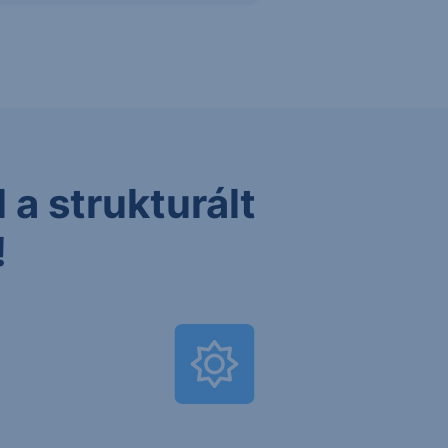
 a strukturált
!