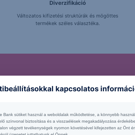
Diverzifikáció
Változatos kifizetési struktúrák és mögöttes
termékek széles választéka.
ckázatokat rejthetnek 
tibeállításokkal kapcsolatos informác
trukturált Értékpapíro
te Bank sütiket használ a weboldalak működtetése, a könnyebb használ
befektetnél a termékbe, fontos, hogy tisztában légy a vele 
elő színvonal biztosítása és a visszaélések megakadályozása érdekébe
alon végzett tevékenységek nyomon követésével kifejezetten az Önt é
okról üzenetet juttathatunk el Önnek.