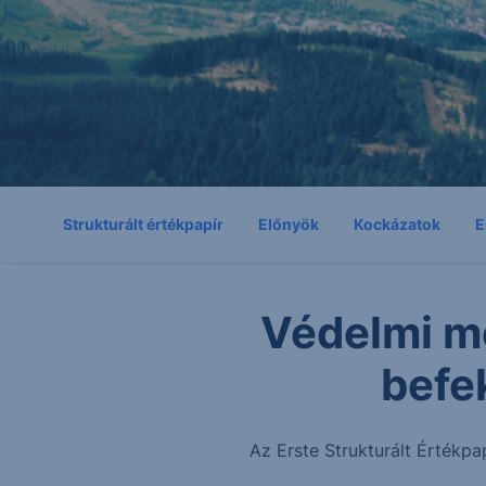
Strukturált értékpapír
Előnyök
Kockázatok
E
Védelmi m
befe
Az Erste Strukturált Értékpa