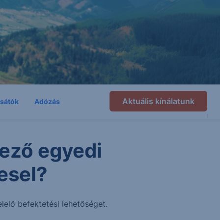
Aktuális kínálatunk
csátók
Adózás
ező egyedi
esel?
lelő befektetési lehetőséget.